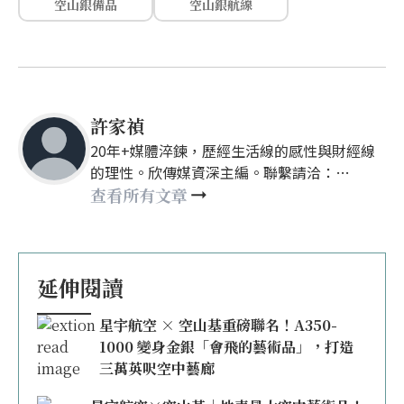
空山銀備品
空山銀航線
許家禎
20年+媒體淬鍊，歷經生活線的感性與財經線
的理性。欣傳媒資深主編。聯繫請洽：
nellyhsu@xinmedia.com
查看所有文章
延伸閱讀
星宇航空 × 空山基重磅聯名！A350-
1000 變身金銀「會飛的藝術品」，打造
三萬英呎空中藝廊