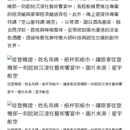
機那一刻起就沉浸在藝術饗宴中；長程航線更推出專屬
的經濟艙與豪華經濟艙過夜包。此外，機上還提供專屬
特調「空山基特調-鏡空」，以琴酒、甜白酒為基底，融
合西洋梨、荔枝與檸檬風味，呈現宛如陽光灑落的淡金
色酒體，透過味覺完美呼應大師科技與感性交織的創作
世界。
從登機證、姓名吊牌、紙杯到紙巾，讓旅客從登機那一刻起就沉浸在藝術饗
宴中。圖片來源｜星宇航空
從登機證、姓名吊牌、紙杯到紙巾，讓旅客從登機那一刻起就沉浸在藝術饗