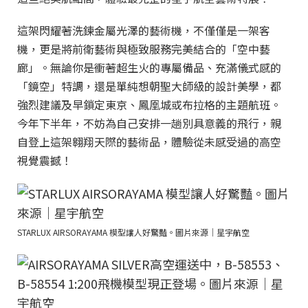
這架閃耀著洗鍊金屬光澤的藝術機，不僅僅是一架客
機，更是將前衛藝術與極致服務完美結合的「空中藝
廊」。無論你是衝著超生火的專屬備品、充滿儀式感的
「鏡空」特調，還是單純想朝聖大師級的設計美學，都
強烈建議及早鎖定東京、鳳凰城或布拉格的主題航班。
今年下半年，不妨為自己安排一趟別具意義的飛行，親
自登上這架翱翔天際的藝術品，體驗從未感受過的高空
視覺震撼！
STARLUX AIRSORAYAMA 模型讓人好驚豔。圖片來源｜星宇航空