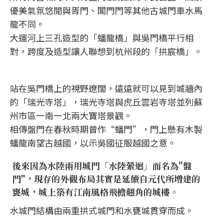
優美氣氛悠閒與胥門、閶門門等其他古城門車水馬
龍不同。
大運河上三孔造型的「蟠龍橋」與吳門橋平行相
對，跨度及造型讓人聯想到杭州段的「拱宸橋」。
站在吳門橋上的視野遼闊，遠遠就可以見到城牆內
的「瑞光寺塔」，瑞光寺塔與虎丘雲岩寺塔並列蘇
州市區一南一北兩大寶塔景觀。
相傳盤門在春秋時期曾作“蟠門”，門上懸有木製
蟠龍南望古越國，以示吳國征服越國之意。
後來因為水陸兩用城門「水陸縈迴」而名為"盤
門"，現存的外觀布局其實是延續自元代所增建的
甕城，城上築有江南風格飛檐翹角的城樓。
水城門結構由兩重拱式城門和水甕城貫穿而成。