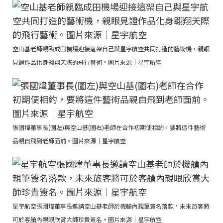
空山基老師親臨成田機場迎接這架自己與星宇航空共同打造的藝術機，親眼
見證作品化身翱翔天際的飛行藝術。圖片來源｜星宇航空
張國煒董事長(圖左)與空山基(圖右)老師在合作初期便相約，要將這件藝術
品親自飛到老師面前。圖片來源｜星宇航空
星宇航空張國煒董事長邀請空山基老師於機艙內親筆簽名落款，未來旅客將
可於客艙內親眼欣賞大師珍貴簽名。圖片來源｜星宇航空