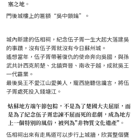
塞之地。
門後城樓上的匾額“吳中鎖鑰”。
城內新建的伍相祠，紀念伍子胥一生大起大落建吳
的事蹟，沒有伍子胥就沒有今日蘇州城。
遙想當年，伍子胥帶著復仇的使命奔向吳國，與孫
武共計西克荊楚、北鎮齊晉、南收于越，成就吳王
一代霸業。
最後吳王不愛江山愛美人，寵西施聽信讒言，將伍
子胥處死投入錢塘江。
姑蘇地方端午節包粽，不是為了楚國大夫屈原，而
是為了紀念伍子胥忠諫不屈而死的悲劇，成為地方
上一個特別的風俗，被列為"非物質文化遺產"。
伍相祠出來有走馬道可以步行上城牆，欣賞整個甕