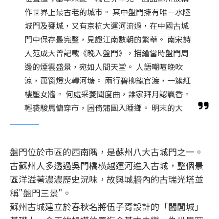
作世界上最古老的城市。 其中盤門擁有唯一水陸
城門及甕城，又有京杭大運河流過，在中國古城
門中保存最完整，見證江南數朝的繁華。 南宋詩
人范成大曾記載《晚入盤門》，描繪當時盤門周
邊的煙雲盛景，宛如人間天堂。 人語嘲喧晚吹
涼，萬窗燈火轉河塘。 兩行碧柳籠官渡，一簇紅
樓壓女牆。 何處采菱聞度曲，誰家拜月認飄香。
輕裘駿馬慵穿市，困倚蒲團入睡鄉。 明末的大
盤門位於市區的西南隅，是蘇州八大古城門之一。
古蘇州人多透過吳門橋橫越運河進入古城，整個景
區洋溢著濃濃歷史況味，故與城牆內的古瑞光塔並
稱"盤門三景"。
蘇州古城建立於春秋名將伍子胥設計的「闔閭城」