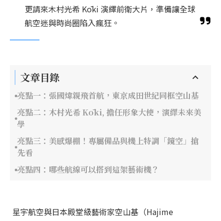
更請來木村光希 Kōki 演繹前衛大片，準備讓全球
航空迷與時尚圈陷入瘋狂。
文章目錄
亮點一：張國煒親飛首航，東京成田世紀同框空山基
亮點二：木村光希 Kōki, 擔任形象大使，演繹未來美
學
亮點三：美感爆棚！專屬備品與機上特調「鏡空」搶
先看
亮點四：哪些航線可以搭到這架藝術機？
星宇航空與日本殿堂級藝術家空山基（Hajime