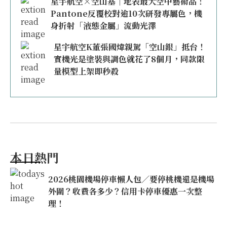
星宇航空×空山基｜地表最大空中藝術品！
Pantone反覆校對逾10次研發專屬色，機
身折射「液態金屬」流動光澤
星宇航空K董張國煒親駕「空山銀」抵台！
實機光是塗裝與調色就花了8個月，同款限
量模型上架即秒殺
本日熱門
2026桃園機場停車懶人包／要停桃機還是機場
外圍？收費各多少？信用卡停車優惠一次整
理！