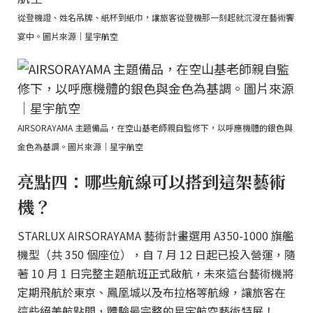
從登機證、姓名吊牌、紙杯到紙巾，讓旅客從登機那一刻起就沉浸在藝術饗
宴中。圖片來源｜星宇航空
AIRSORAYAMA 主題備品，在空山基老師親自監修下，以呼應機體的銀色與
金色為基調。圖片來源｜星宇航空
亮點四：哪些航線可以搭到這架藝術
機？
STARLUX AIRSORAYAMA 藝術計畫選用 A350-1000 旗艦
機型（共 350 個座位），自 7 月 12 日起已投入營運，隨
著 10 月 1 日完整主題航班正式啟航，未來這台藝術機將
定期飛航於東京、鳳凰城以及布拉格等航線，讓旅客在
這些絕美航點間，體驗最完整的星宇航空藝術特展！