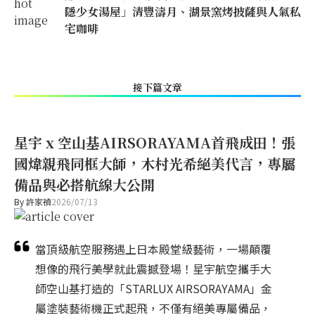
隱少女湯屋」清豐濤月、湖景窯烤披薩與人氣私
宅咖啡
接下篇文章
星宇 x 空山基AIRSORAYAMA首飛成田！張
國煒親飛同框大師，木村光希絕美代言，專屬
備品與必搭航線大公開
By
許家禎
2026/07/13
當頂級航空服務遇上日本殿堂級藝術，一場顛覆
想像的飛行美學就此震撼登場！星宇航空攜手大
師空山基打造的「STARLUX AIRSORAYAMA」金
屬塗裝藝術機正式起飛，不僅有絕美專屬備品，