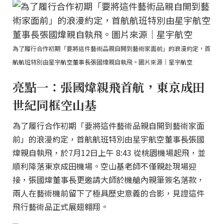
為了履行合作初期「要將這件藝術品親自開到藝術家面前」的浪漫約定，首
航航班特別由星宇航空董事長張國煒親自執飛。圖片來源｜星宇航空
亮點一：張國煒親飛首航，東京成田
世紀同框空山基
為了履行合作初期「要將這件藝術品親自開到藝術家面
前」的浪漫約定，首航航班特別由星宇航空董事長張國
煒親自執飛，於7月12日上午 8:43 從桃園機場起飛，並
順利降落東京成田機場。空山基老師不僅親赴現場迎
接，張國煒董事長更邀請大師於機艙內親筆簽名落款，
兩人在藝術機前留下了極具歷史意義的合影，見證這件
飛行藝術品正式展翅翱翔。