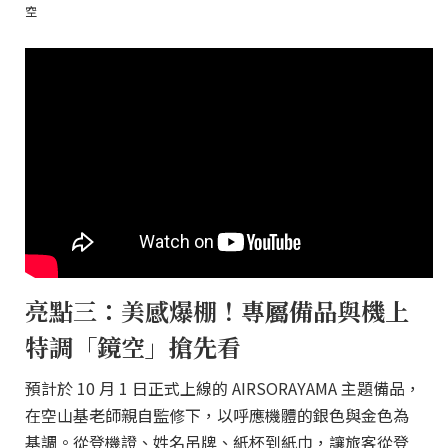
空
亮點三：美感爆棚！專屬備品與機上
特調「鏡空」搶先看
預計於 10 月 1 日正式上線的 AIRSORAYAMA 主題備品，
在空山基老師親自監修下，以呼應機體的銀色與金色為
基調。從登機證、姓名吊牌、紙杯到紙巾，讓旅客從登