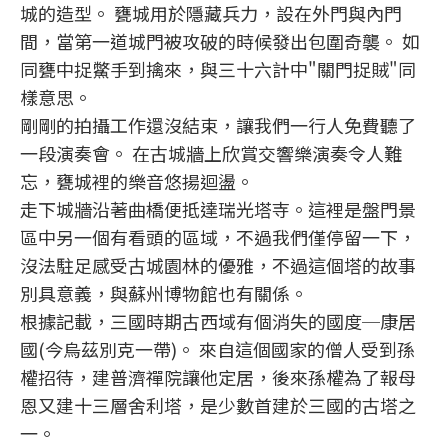
城的造型。 甕城用於隱藏兵力，設在外門與內門
間，當第一道城門被攻破的時候發出包圍奇襲。 如
同甕中捉鱉手到擒來，與三十六計中"關門捉賊"同
樣意思。
剛剛的拍攝工作還沒結束，讓我們一行人免費聽了
一段演奏會。 在古城牆上欣賞交響樂演奏令人難
忘，甕城裡的樂音悠揚迴盪。
走下城牆沿著曲橋便抵達瑞光塔寺。這裡是盤門景
區中另一個有看頭的區域，不過我們僅停留一下，
沒法駐足感受古城園林的優雅，不過這個塔的故事
別具意義，與蘇州博物館也有關係。
根據記載，三國時期古西域有個消失的國度─康居
國(今烏茲別克一帶)。 來自這個國家的僧人受到孫
權招待，建普濟禪院讓他定居，後來孫權為了報母
恩又建十三層舍利塔，是少數首建於三國的古塔之
一。