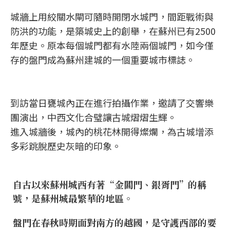
城牆上用絞關水閘可隨時開閉水城門，間距戰術與
防洪的功能，是築城史上的創舉，在蘇州已有2500
年歷史。原本每個城門都有水陸兩個城門，如今僅
存的盤門成為蘇州建城的一個重要城市標誌。
到訪當日甕城內正在進行拍攝作業，邀請了交響樂
團演出，中西文化合璧讓古城熠熠生輝。
進入城牆後，城內的桃花林開得燦爛，為古城增添
多彩跳脫歷史灰暗的印象。
自古以來蘇州城西有著“金閶門、銀胥門”的稱
號，是蘇州城最繁華的地區。
盤門在春秋時期面對南方的越國，是守護西部的要