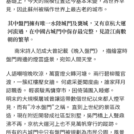
基礎上，今天的規模位置迄今基本未變，為世界罕
見，因此蘇州被稱作世界上最古老的城市。
其中盤門擁有唯一水陸城門及甕城，又有京杭大運
河流過，在中國古城門中保存最完整，見證江南數
朝的繁華。
南宋詩人范成大曾記載《晚入盤門》，描繪當時
盤門周邊的煙雲盛景，宛如人間天堂。
人語嘲喧晚吹涼，萬窗燈火轉河塘。 兩行碧柳籠官
渡，一簇紅樓壓女牆。 何處采菱聞度曲，誰家拜月
認飄香。 輕裘駿馬慵穿市，困倚蒲團入睡鄉。
明末的大規模屠城曾讓這帶數個世紀以來都人煙罕
見，而有"冷水盤門"之稱。 直到上世紀的景區改
造，現在附近開發成社區型別墅，吳門橋上人聲鼎
沸不再，京杭大運河上也不見萬帆穿行的蹤跡。
所有的古城門中只有盤門被規劃為市民公園，風景