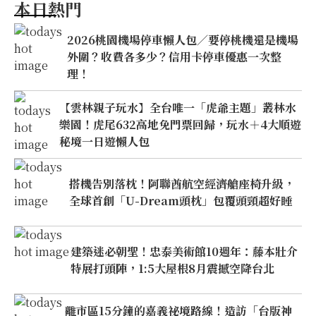
本日熱門
2026桃園機場停車懶人包／要停桃機還是機場
外圍？收費各多少？信用卡停車優惠一次整
理！
【雲林親子玩水】全台唯一「虎爺主題」叢林水
樂園！虎尾632高地免門票回歸，玩水＋4大順遊
秘境一日遊懶人包
搭機告別落枕！阿聯酋航空經濟艙座椅升級，
全球首創「U-Dream頭枕」包覆頭頸超好睡
建築迷必朝聖！忠泰美術館10週年：藤本壯介
特展打頭陣，1:5大屋根8月震撼空降台北
離市區15分鐘的嘉義祕境路線！造訪「台版神