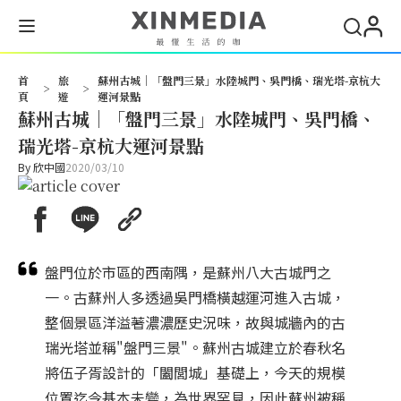
搜尋
首
旅
蘇州古城│「盤門三景」水陸城門、吳門橋、瑞光塔-京杭大
>
>
頁
遊
運河景點
蘇州古城│「盤門三景」水陸城門、吳門橋、
瑞光塔-京杭大運河景點
By
欣中國
2020/03/10
盤門位於市區的西南隅，是蘇州八大古城門之
一。古蘇州人多透過吳門橋橫越運河進入古城，
整個景區洋溢著濃濃歷史況味，故與城牆內的古
瑞光塔並稱"盤門三景"。蘇州古城建立於春秋名
將伍子胥設計的「闔閭城」基礎上，今天的規模
位置迄今基本未變，為世界罕見，因此蘇州被稱