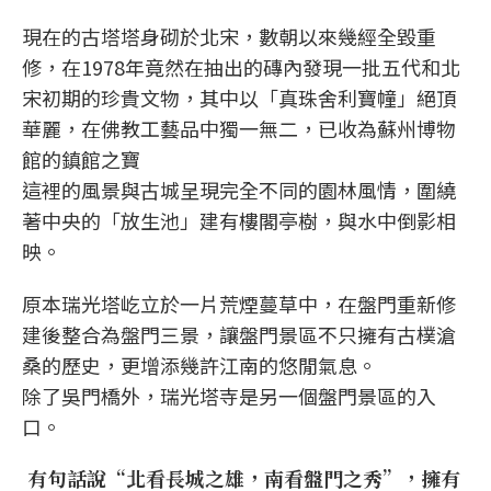
現在的古塔塔身砌於北宋，數朝以來幾經全毀重
修，在1978年竟然在抽出的磚內發現一批五代和北
宋初期的珍貴文物，其中以「真珠舍利寶幢」絕頂
華麗，在佛教工藝品中獨一無二，已收為蘇州博物
館的鎮館之寶
這裡的風景與古城呈現完全不同的園林風情，圍繞
著中央的「放生池」建有樓閣亭樹，與水中倒影相
映。
原本瑞光塔屹立於一片荒煙蔓草中，在盤門重新修
建後整合為盤門三景，讓盤門景區不只擁有古樸滄
桑的歷史，更增添幾許江南的悠閒氣息。
除了吳門橋外，瑞光塔寺是另一個盤門景區的入
口。
有句話說“北看長城之雄，南看盤門之秀”，擁有