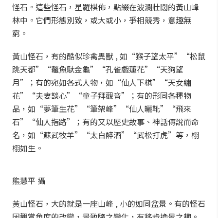
怪石。這些怪石，星羅棋佈，點綴在波瀾壯闊的黃山峰
林中。它們形態別致，或大或小，爭相競秀，意趣無
窮。
黃山怪石，有的酷似珍禽異獸 , 如“猴子望太平”“松鼠
跳天都”“鼇魚馱金龜”“孔雀戲蓮花”“天狗望
月”；有的宛如各式人物，如“仙人下棋”“天女繡
花”“夫妻談心”“童子拜觀音”；有的形同各種物
品，如“夢筆生花”“筆架峰”“仙人曬靴”“飛來
石”“仙人指路”；有的又以歷史故事、神話傳說而命
名，如“蘇武牧羊”“太白醉酒”“武松打虎”等，栩
栩如生。
熊慧平 攝
黃山怪石，大的就是一座山峰 , 小的如同盆景。有的怪石
因觀賞角度的改變，景致隨之變化，有移步換景之趣。