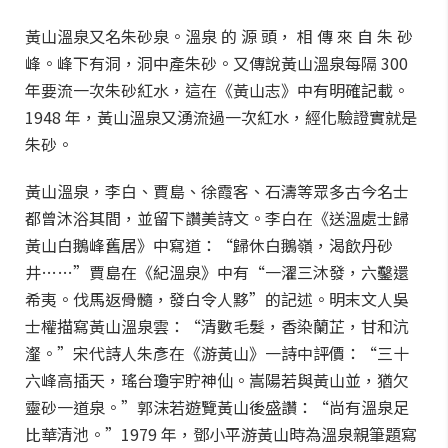
黃山溫泉又名朱砂泉。溫泉 的 源 頭， 相 傳 來 自 朱 砂
峰。峰下有洞，洞中產朱砂。又傳說黃山溫泉每隔 300
年要流一次朱砂紅水，這在《黃山志》中有明確記載。
1948 年，黃山溫泉又湧流過一次紅水，經化驗證實就是
朱砂。
黃山溫泉，李白、賈島、徐霞客、石濤等眾多古今名士
都曾沐浴其間，並留下讚美詩文。李白在《送溫處士歸
黃山白鵝峰舊居》中寫道：“歸休白鵝嶺，渴飲丹砂
井……”賈島在《紀溫泉》中有“一濯三沐發，六鑿還
希夷。伐馬返骨髓，發白令人黟”的記述。明末文人吳
士權描寫黃山溫泉雲：“清數毛髮，香染蘭芷，甘和沆
瀣。”宋代詩人朱彥在《游黃山》一詩中評價：“三十
六峰高插天，瑤台瓊宇貯神仙。嵩陽若與黃山並，猶欠
靈砂一道泉。”郭沫若遊覽黃山後盛讚：“尚有溫泉足
比華清池。”1979 年，鄧小平游黃山時為溫泉親筆題寫