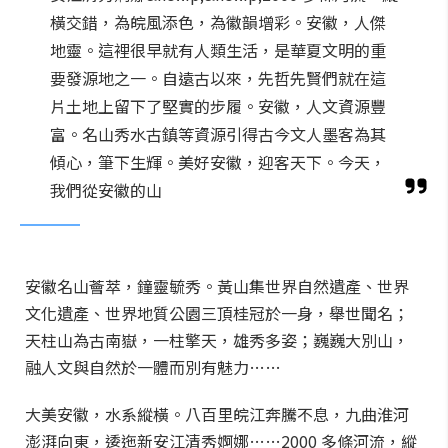
橫交錯，為皖風添色，為徽韻增彩。安徽，人傑
地靈。這裡很早就有人類生活，是華夏文明的重
要發源地之一。自遠古以來，先哲先賢們就在這
片土地上留下了堅實的步履。安徽，人文資源豐
富。名山秀水古鎮等資源引得古今文人墨客為其
傾心，筆下生輝。美好安徽，迎客天下。今天，
我們從安徽的山
安徽名山薈萃，鐘靈毓秀。黃山集世界自然遺產、世界
文化遺產、世界地質公園三頂桂冠於一身，舉世聞名；
天柱山為古南嶽，一柱擎天，雄秀多姿；巍巍大別山，
融人文與自然於一體而別有魅力……
大美安徽，水系縱橫。八百里皖江奔騰不息，九曲淮河
澎湃向東，逶迤新安江清秀婀娜……2000 多條河流，縱