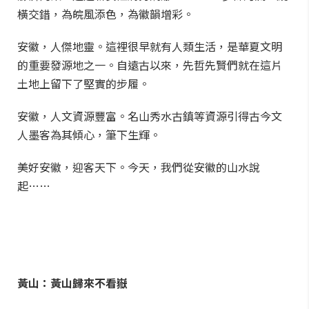
橫交錯，為皖風添色，為徽韻增彩。
安徽，人傑地靈。這裡很早就有人類生活，是華夏文明
的重要發源地之一。自遠古以來，先哲先賢們就在這片
土地上留下了堅實的步履。
安徽，人文資源豐富。名山秀水古鎮等資源引得古今文
人墨客為其傾心，筆下生輝。
美好安徽，迎客天下。今天，我們從安徽的山水說
起……
黃山：黃山歸來不看嶽