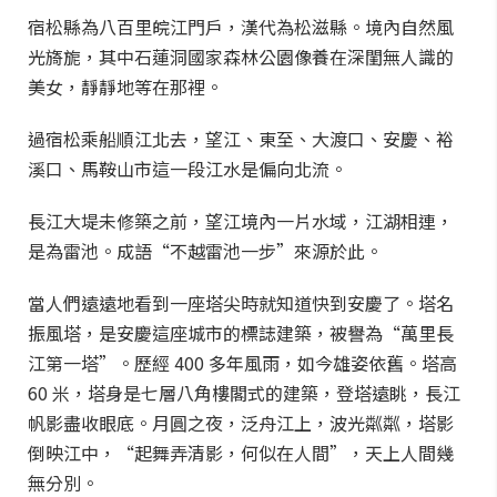
宿松縣為八百里皖江門戶，漢代為松滋縣。境內自然風
光旖旎，其中石蓮洞國家森林公園像養在深閨無人識的
美女，靜靜地等在那裡。
過宿松乘船順江北去，望江、東至、大渡口、安慶、裕
溪口、馬鞍山市這一段江水是偏向北流。
長江大堤未修築之前，望江境內一片水域，江湖相連，
是為雷池。成語“不越雷池一步”來源於此。
當人們遠遠地看到一座塔尖時就知道快到安慶了。塔名
振風塔，是安慶這座城市的標誌建築，被譽為“萬里長
江第一塔”。歷經 400 多年風雨，如今雄姿依舊。塔高
60 米，塔身是七層八角樓閣式的建築，登塔遠眺，長江
帆影盡收眼底。月圓之夜，泛舟江上，波光粼粼，塔影
倒映江中，“起舞弄清影，何似在人間”，天上人間幾
無分別。