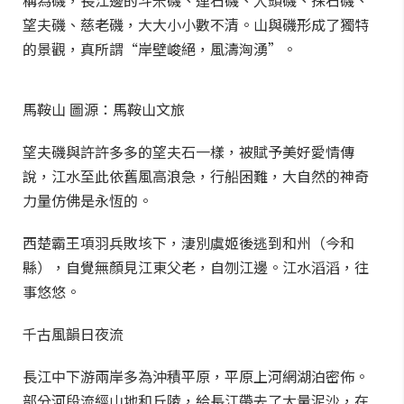
稱為磯，長江邊的斗米磯、連石磯、人頭磯、採石磯、
望夫磯、慈老磯，大大小小數不清。山與磯形成了獨特
的景觀，真所謂“岸壁峻絕，風濤洶湧”。
馬鞍山 圖源：馬鞍山文旅
望夫磯與許許多多的望夫石一樣，被賦予美好愛情傳
說，江水至此依舊風高浪急，行船困難，大自然的神奇
力量仿佛是永恆的。
西楚霸王項羽兵敗垓下，淒別虞姬後逃到和州（今和
縣），自覺無顏見江東父老，自刎江邊。江水滔滔，往
事悠悠。
千古風韻日夜流
長江中下游兩岸多為沖積平原，平原上河網湖泊密佈。
部分河段流經山地和丘陵，給長江帶去了大量泥沙，在