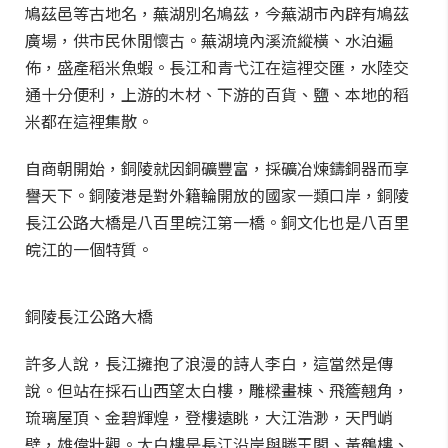
鳩茲邑等古地名，蕪湖別名鳩茲，今蕪湖市內辟有鳩茲
廣場，供市民休閒懷古。蕪湖境內溪流縱橫、水泊遍
佈，盛產稻米魚蝦。長江和青弋江在這裡交匯，水陸交
通十分便利，上游的木材、下游的百貨、鹽、本地的稻
米都在這裡集散。
自商朝開始，銅陵就因銅礦豐富，採礦冶煉鑄銅器而享
譽天下。銅陵港是對外籍輪開放的國家一類口岸，銅陵
長江公路大橋是八百里皖江第一橋。銅文化也是八百里
皖江的一個特質。
銅陵長江公路大橋
許多人說，長江擁抱了浪漫的詩人李白，這當然是傳
說。但站在採石山西望太白樓，雕樑畫棟、飛簷翹角，
琉璃屋頂、金碧輝煌，登樓遠眺，大江浩渺，天門峭
壁，雄偉壯觀。太白樓是長江沿岸與滕王閣、黃鶴樓、