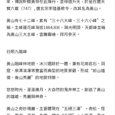
來，傳說軒轅黃帝在此煉丹，並得道升天，於是在唐天
寶六載（747）, 唐玄宗李隆基敕令，改其名為黃山。
黃山有七十二峰，素有“三十六大峰、三十六小峰”之
稱。主峰蓮花峰海拔1864.8米，與光明頂、天都峰並稱
為黃山三大主峰，雲騰霧繞，拜月參天。
日照九龍峰
黃山融峰林地貌、冰川遺跡於一體，兼有花崗岩石、洞
窟、泉潭溪瀑等豐富而典型的地質景觀，形成“前山雄
偉、後山秀麗”的地貌特徵。
悠悠時光，漫漫歲月，大自然的鬼斧神工，創造了黃山
的雄峻、秀麗與神奇。
黃山之奇妙瑰麗，主要體現在“五絕三瀑”。奇松、怪