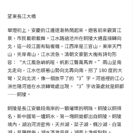
望東長江大橋
華燈初上，安慶的江邊逐漸熱鬧起來。遊客前來觀賞江
景，市民載歌載舞。江水路過池州在銅陵大通直接轉向
北，這一段江面有點複雜，江西岸是三官山，東岸天門
山，夾岸青山，江水流急。清朝文豪劉大櫆有詩句形
容：“大江風急峭帆喧，帆影江聲萬馬奔。”兩山呈南
北走向，江水也順著山勢向北再向南，拐了 180 度的大
彎，又向北流，像一個放平了的“3”字。河道裡的江心
洲也隨河道在水流轉彎處出現。“3”字收筆處就是銅都
——銅陵。
銅陵是長江安徽段南岸的一顆璀璨的明珠。銅陵以銅得
名，新中國第一爐銅水、第一塊銅錠都出自銅陵。銅陵
境內，湖泊河流密佈，天井湖、菜子湖、楓沙湖、白蕩
湖，星羅棋佈，湖水清澈見底，湖面上漁帆點點。