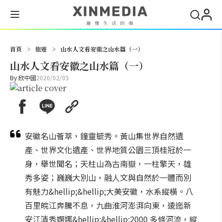
搜尋
首頁
>
旅遊
>
山水人文看安徽之山水篇（一）
山水人文看安徽之山水篇（一）
By
欣中國
2020/02/05
安徽名山薈萃，鐘靈毓秀。黃山集世界自然遺
產、世界文化遺產、世界地質公園三頂桂冠於一
身，舉世聞名；天柱山為古南嶽，一柱擎天，雄
秀多姿；巍巍大別山，融人文與自然於一體而別
有魅力&hellip;&hellip;大美安徽，水系縱橫。八
百里皖江奔騰不息，九曲淮河澎湃向東，逶迤新
安江清秀婀娜&hellip;&hellip;2000 多條河流，縱