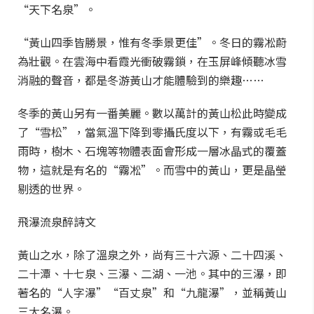
“天下名泉”。
“黃山四季皆勝景，惟有冬季景更佳”。冬日的霧凇蔚
為壯觀。在雲海中看霞光衝破霧鎖，在玉屏峰傾聽冰雪
消融的聲音，都是冬游黃山才能體驗到的樂趣……
冬季的黃山另有一番美麗。數以萬計的黃山松此時變成
了“雪松”，當氣溫下降到零攝氏度以下，有霧或毛毛
雨時，樹木、石塊等物體表面會形成一層冰晶式的覆蓋
物，這就是有名的“霧凇”。而雪中的黃山，更是晶瑩
剔透的世界。
飛瀑流泉醉詩文
黃山之水，除了溫泉之外，尚有三十六源、二十四溪、
二十潭、十七泉、三瀑、二湖、一池。其中的三瀑，即
著名的“人字瀑”“百丈泉”和“九龍瀑”，並稱黃山
三大名瀑。