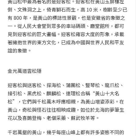
黃山松中最為著名的是迎客松。迎客松在黃山玉屏樓左
側、文殊洞之上，倚青獅石而生，高 10 米，樹齡至少已
有 800 年，是黃山的標誌性景觀，也是安徽省的象徵之
一。從人民大會堂到眾多的車站碼頭、廳堂館所，都可
見到迎客松的巨大畫幅。迎客松雍容大度的形象，承載
著擁抱世界的東方文化，已成為中國與世界人民和平友
誼的象徵。
金光萬道雲松隱
迎客松與送客松、探海松、蒲團松、豎琴松、龍爪松、
接引松、黑虎松、麒麟松、連理松合稱“黃山十大名
松”，它們與千松萬木呼應相襯，為黃山增姿添彩。在
黃山，奇松與怪石往往相映成趣，如位於北海的夢筆生
花以及喜鵲登梅、老僧采藥、蘇武牧羊等。
千岩萬壑的黃山，幾乎每座山峰上都有許多姿態不同的