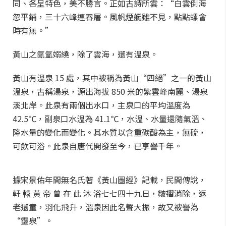
同、各呈特色，美不勝言。正如古詩所雲：“白雲倒海
忽平鋪，三十六峰連吞屠。風帆煙艇雖不見，點點螺會
時有無。”
黃山之氤氳嫋繞，除了雲海，還有溫泉。
黃山有溫泉 15 處，其中被稱為黃山“四絕”之一的黃山
溫泉，古稱湯泉，源出海拔 850 米的紫雲峰南麓、湯泉
溪北岸。此泉有兩個出水口，主泉口的平均溫度為
42.5℃，副泉口水溫為 41.1℃，水溫、水量還隨氣溫、
降水量的變化而變化。其水質以含重碳酸為主，無硫，
可飲可浴。此泉自唐代開發至今，已享譽千年。
據宋景佑年間無名氏著《黃山圖經》記載，民間傳說，
軒 轅 黃 帝 曾 在 此 沐 浴七七四十九日，皺褶消除，返
老還童，羽化飛升，溫泉因此名聲大振，故又被譽為
“靈泉”。