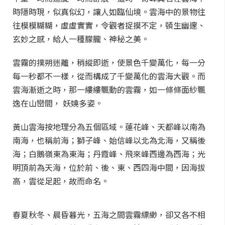
時隱時現，似真似幻，讓人如臨仙境。雲海中的景物往
往模模糊糊，虛虛實實，令觀者捉摸不定，頓生幽邃、
玄妙之感，給人一種朦朧、神秘之美。
雲霧的撲朔迷離，稍縱即逝，使景色千變萬化，每一分
每一秒都不一樣，從而構成了千變萬化的雲海大觀。而
雲海漸逝之時，那一縷縷飄動的雲霧，如一條條面紗飄
逸在山巒間， 妖嬈多姿。
黃山雲海按地理分為五個區域。蓮花峰、天都峰以南為
南海，也稱前海；獅子峰、始信峰以北為北海，又稱後
海；白鵝嶺東為東海；丹霞峰、飛來峰西邊為西海；光
明頂前為天海，位於前、後、東、西四海中間，因海拔
高，雲從足起，故而命名。
春夏秋冬、晨昏暮光，五海之間雲霧縹緲，卻又各不相