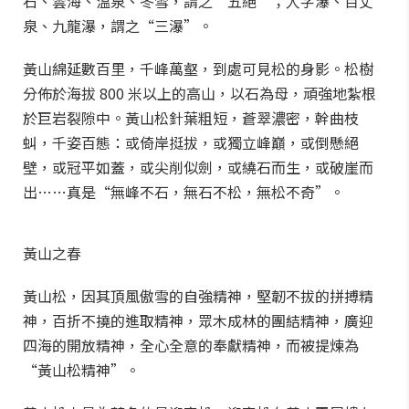
石、雲海、溫泉、冬雪，謂之“五絕”；人字瀑、百丈
泉、九龍瀑，謂之“三瀑”。
黃山綿延數百里，千峰萬壑，到處可見松的身影。松樹
分佈於海拔 800 米以上的高山，以石為母，頑強地紮根
於巨岩裂隙中。黃山松針葉粗短，蒼翠濃密，幹曲枝
虯，千姿百態：或倚岸挺拔，或獨立峰巔，或倒懸絕
壁，或冠平如蓋，或尖削似劍，或繞石而生，或破崖而
出……真是“無峰不石，無石不松，無松不奇”。
黃山之春
黃山松，因其頂風傲雪的自強精神，堅韌不拔的拼搏精
神，百折不撓的進取精神，眾木成林的團結精神，廣迎
四海的開放精神，全心全意的奉獻精神，而被提煉為
“黃山松精神”。