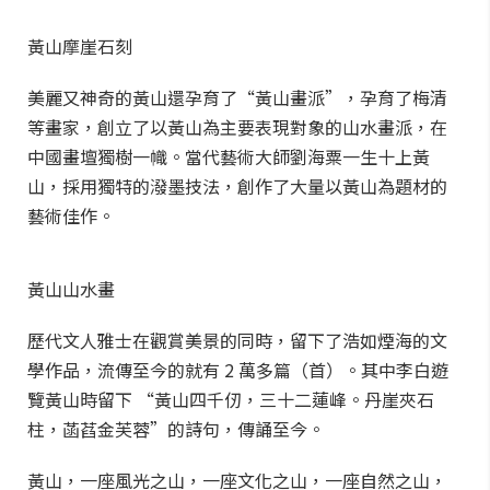
黃山摩崖石刻
美麗又神奇的黃山還孕育了“黃山畫派”，孕育了梅清
等畫家，創立了以黃山為主要表現對象的山水畫派，在
中國畫壇獨樹一幟。當代藝術大師劉海粟一生十上黃
山，採用獨特的潑墨技法，創作了大量以黃山為題材的
藝術佳作。
黃山山水畫
歷代文人雅士在觀賞美景的同時，留下了浩如煙海的文
學作品，流傳至今的就有 2 萬多篇（首）。其中李白遊
覽黃山時留下 “黃山四千仞，三十二蓮峰。丹崖夾石
柱，菡萏金芙蓉”的詩句，傳誦至今。
黃山，一座風光之山，一座文化之山，一座自然之山，