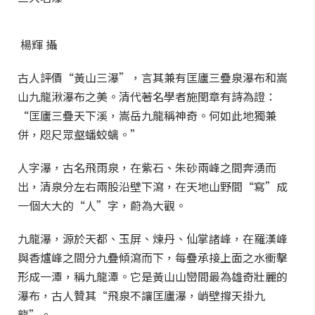
楊輝 攝
古人評價“黃山三瀑”，言其兼有匡廬三疊泉瀑布和嵩
山九龍湫瀑布之美。清代著名學者施閏章有詩為證：
“匡廬三疊天下溪，嵩岳九龍稱神奇。何如此地獨兼
併，咫尺眾壑蟠蛟螭。”
人字瀑，古名飛雨泉，在紫石、朱砂兩峰之間奔湧而
出，清泉分左右兩股沿壁下瀉，在天地山野間“寫”成
一個大大的“人”字，蔚為大觀。
九龍瀑，源於天都、玉屏、煉丹、仙掌諸峰，在羅漢峰
與香爐峰之間分九疊傾瀉而下，每疊承接上面之水衝擊
形成一潭，稱九龍潭。它是黃山山巒間最為雄奇壯麗的
瀑布，古人贊其“飛泉不讓匡廬瀑，峭壁撐天掛九
龍”。