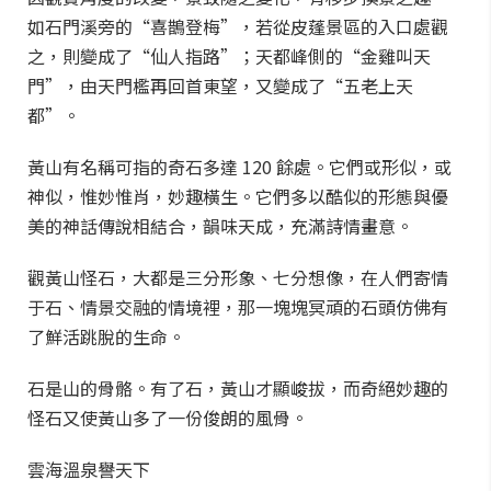
如石門溪旁的“喜鵲登梅”，若從皮蓬景區的入口處觀
之，則變成了“仙人指路”；天都峰側的“金雞叫天
門”，由天門檻再回首東望，又變成了“五老上天
都”。
黃山有名稱可指的奇石多達 120 餘處。它們或形似，或
神似，惟妙惟肖，妙趣橫生。它們多以酷似的形態與優
美的神話傳說相結合，韻味天成，充滿詩情畫意。
觀黃山怪石，大都是三分形象、七分想像，在人們寄情
于石、情景交融的情境裡，那一塊塊冥頑的石頭仿佛有
了鮮活跳脫的生命。
石是山的骨骼。有了石，黃山才顯峻拔，而奇絕妙趣的
怪石又使黃山多了一份俊朗的風骨。
雲海溫泉譽天下