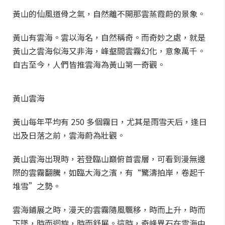
黃山的仙風道骨之氣，自然離不開那雲蒸霞蔚的景象。
黃山有雲海。雲以海名，自然稱奇。而奇妙之處，就是
黃山之雲海似海又非海，峰壑間雲霧幻化，意象萬千。
自古至今，人們皆推雲海為黃山第一奇觀。
黃山雲海
黃山每年平均有 250 多個霧日，尤其是雨雪天后，逢日
出及日落之前，雲海蔚為壯觀。
黃山雲海出現時，若登臨山巔俯首雲層，可看到漫無邊
際的雲霧翻騰，如臨大海之濱，有“驚濤拍岸，卷起千
堆雪”之勢。
雲海鋪展之時，漫天的雲霧隨風飄移，時而上升，時而
下墜，時而迴旋，時而舒展。這時，奇峰異石在雲海中