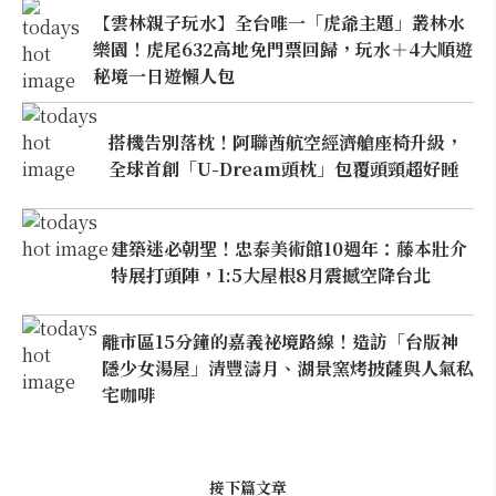
【雲林親子玩水】全台唯一「虎爺主題」叢林水
樂園！虎尾632高地免門票回歸，玩水＋4大順遊
秘境一日遊懶人包
搭機告別落枕！阿聯酋航空經濟艙座椅升級，
全球首創「U-Dream頭枕」包覆頭頸超好睡
建築迷必朝聖！忠泰美術館10週年：藤本壯介
特展打頭陣，1:5大屋根8月震撼空降台北
離市區15分鐘的嘉義祕境路線！造訪「台版神
隱少女湯屋」清豐濤月、湖景窯烤披薩與人氣私
宅咖啡
接下篇文章