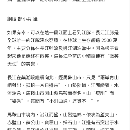
銅陵 郜小兵 攝
如果有幸，可以在這一段江面上看到江豚。長江江豚是
全球唯一的江豚淡水亞種，在地球上生存超過 2500 萬
年，主要分佈在長江幹流及通江湖泊當中。因為樣子看
起來像是始終在微笑，這長江孕育的小精靈便有“微笑
天使”的美譽。
長江在蕪湖段繼續向北，經馬鞍山市，只見“兩岸青山
相對出，孤帆一片日邊來”，山勢陡峭，江面變窄，水
流湍急。馬鞍山市因山似馬鞍而得名。山“瘦削”而
“姿秀”，其間有“小洞曲通，連貫不一”。
馬鞍山市境內，沿江而望，山巒連綿。依次為望夫山、
赤壁山、薛公山、寶積山、採石山。江邊有石突出于水