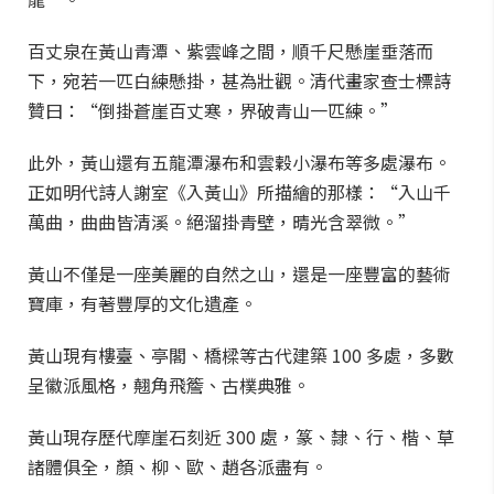
百丈泉在黃山青潭、紫雲峰之間，順千尺懸崖垂落而
下，宛若一匹白練懸掛，甚為壯觀。清代畫家查士標詩
贊曰：“倒掛蒼崖百丈寒，界破青山一匹練。”
此外，黃山還有五龍潭瀑布和雲穀小瀑布等多處瀑布。
正如明代詩人謝室《入黃山》所描繪的那樣：“入山千
萬曲，曲曲皆清溪。絕溜掛青壁，晴光含翠微。”
黃山不僅是一座美麗的自然之山，還是一座豐富的藝術
寶庫，有著豐厚的文化遺產。
黃山現有樓臺、亭閣、橋樑等古代建築 100 多處，多數
呈徽派風格，翹角飛簷、古樸典雅。
黃山現存歷代摩崖石刻近 300 處，篆、隸、行、楷、草
諸體俱全，顏、柳、歐、趙各派盡有。