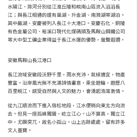
水陽江、滁河分別從江淮丘陵和皖南山區流入滔滔長
江；與長江相通的還有巢湖、升金湖、南漪湖等湖泊。
其中蕪湖、安慶被列入長江十大港口。安慶石化、銅陵
有色金屬公司、裕溪口現代化煤碼頭及馬鞍山鋼鐵公司
等大中型工礦企業得益于長江水運的優勢，蜚聲遐邇。
安徽馬鞍山長江港口
長江流域安徽段沃野千里，雨水充沛，氣候適宜，物產
豐富。沿岸風光無不充滿詩情畫意，乘坐遊輪，遊歷八
百里皖江，感受自然與人文的魅力，會湧起浩蕩激情。
從九江順流而下進入宿松地段，江水便稍向東北方向流
去。但見一座孤峰獨聳，屹立江心。山不算高，獨立江
中，尤顯突兀，故名小孤山。山上古跡處處，留有許多
文人墨寶。