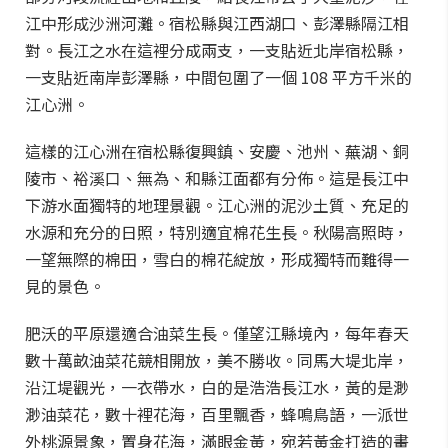
江中形成沙洲河灘。宿松縣與江西湖口、彭澤縣隔江相
對。長江之水在這裡分成兩支，一支貼近北岸宿松縣，
一支貼近南岸彭澤縣，中間包圍了一個 108 平方千米的
江心洲。
這樣的江心洲在宿松縣復興鎮、安慶、池州、蕪湖、銅
陵市、裕溪口、無為、和縣江面都有分佈。這是長江中
下游水面獨特的地理景觀。江心洲的泥沙土質、充足的
水源和充分的日照，特別適宜棉花生長。秋陽高照時，
一望無際的棉田，雪白的棉花綻放，形成獨特而難得一
見的景色。
肥沃的平原還適合油菜生長。僅望江縣境內，每年春天
數十萬畝油菜花競相開放，美不勝收。同馬大堤北岸，
沿江堤觀光，一衣帶水，白的是浩浩長江水，黃的是渺
渺油菜花，數十裡花海，百里飄香，蜂鳴鳥語，一派世
外桃源景象，置身花海，滿眼金黃，宛若黃金打造的畫