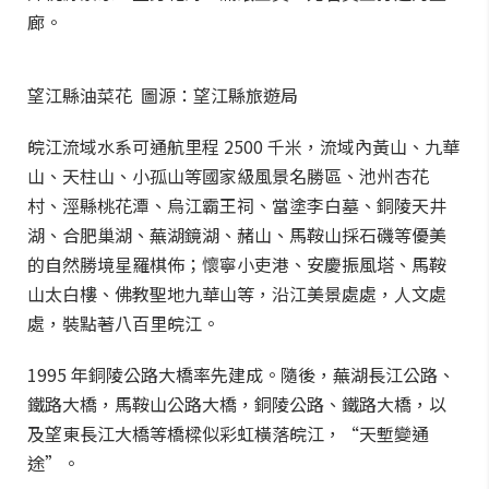
廊。
望江縣油菜花 圖源：望江縣旅遊局
皖江流域水系可通航里程 2500 千米，流域內黃山、九華
山、天柱山、小孤山等國家級風景名勝區、池州杏花
村、涇縣桃花潭、烏江霸王祠、當塗李白墓、銅陵天井
湖、合肥巢湖、蕪湖鏡湖、赭山、馬鞍山採石磯等優美
的自然勝境星羅棋佈；懷寧小吏港、安慶振風塔、馬鞍
山太白樓、佛教聖地九華山等，沿江美景處處，人文處
處，裝點著八百里皖江。
1995 年銅陵公路大橋率先建成。隨後，蕪湖長江公路、
鐵路大橋，馬鞍山公路大橋，銅陵公路、鐵路大橋，以
及望東長江大橋等橋樑似彩虹橫落皖江，“天塹變通
途”。