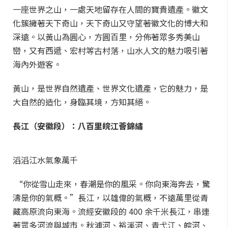
一座世界之山，一處天地留存在人間的寶貴遺產。徽文
化簇擁著天下奇山，天下奇山又守望著徽文化的博大和
深遠。以黃山為圓心，方圓百里，分佈著眾多秀美山
巒，又有西遞、宏村等古村落，山水人文的魅力吸引著
海內外遊客。
黃山，是世界自然遺產、世界文化遺產，它的魅力，是
大自然的造化，身臨其境，方知其絕。
長江（安徽段）：八百里皖江薈錦繡
滔滔江水氣象萬千
“你從雪山走來，春潮是你的風采。你向東海奔去，驚
濤是你的氣概。”長江，以雄偉的氣概，不遠萬里從青
藏高原流向東海。流經安徽段的 400 余千米長江，串連
著眾多河流與城市。秋浦河、裕溪河、青弋江、皖河、