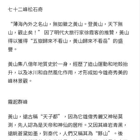
七十二峰松石奇
“薄海內外之名山，無如徽之黃山。登黃山，天下無
山，觀止矣！” 因了明代大旅行家徐霞客的推贊，黃山
得以獲得“五嶽歸來不看山，黃山歸來不看岳”的盛
譽。
黃山集八億年地質史於一身，經歷了造山運動和地殼抬
升，以及冰川和自然風化作用，才形成如今雄奇秀美的
峰林景觀。
霧起群峰
黃山，遠古稱“天子都”，因為它雄偉秀麗又神秘莫
測，先人認為是天帝和神仙的居所。又因其峰岩青黑，
遠眺蒼黛如墨，到秦代，人們又稱其為“黟山”。後