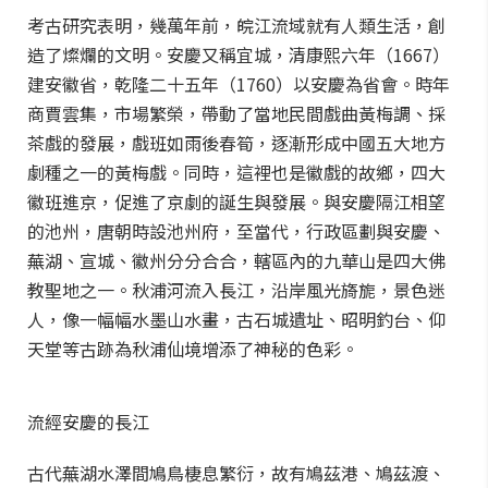
考古研究表明，幾萬年前，皖江流域就有人類生活，創
造了燦爛的文明。安慶又稱宜城，清康熙六年（1667）
建安徽省，乾隆二十五年（1760）以安慶為省會。時年
商賈雲集，市場繁榮，帶動了當地民間戲曲黃梅調、採
茶戲的發展，戲班如雨後春筍，逐漸形成中國五大地方
劇種之一的黃梅戲。同時，這裡也是徽戲的故鄉，四大
徽班進京，促進了京劇的誕生與發展。與安慶隔江相望
的池州，唐朝時設池州府，至當代，行政區劃與安慶、
蕪湖、宣城、徽州分分合合，轄區內的九華山是四大佛
教聖地之一。秋浦河流入長江，沿岸風光旖旎，景色迷
人，像一幅幅水墨山水畫，古石城遺址、昭明釣台、仰
天堂等古跡為秋浦仙境增添了神秘的色彩。
流經安慶的長江
古代蕪湖水澤間鳩鳥棲息繁衍，故有鳩茲港、鳩茲渡、