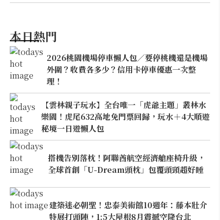
本日熱門
2026桃園機場停車懶人包／要停桃機還是機場
外圍？收費各多少？信用卡停車優惠一次整
理！
【雲林親子玩水】全台唯一「虎爺主題」叢林水
樂園！虎尾632高地免門票回歸，玩水＋4大順遊
秘境一日遊懶人包
搭機告別落枕！阿聯酋航空經濟艙座椅升級，
全球首創「U-Dream頭枕」包覆頭頸超好睡
建築迷必朝聖！忠泰美術館10週年：藤本壯介
特展打頭陣，1:5大屋根8月震撼空降台北