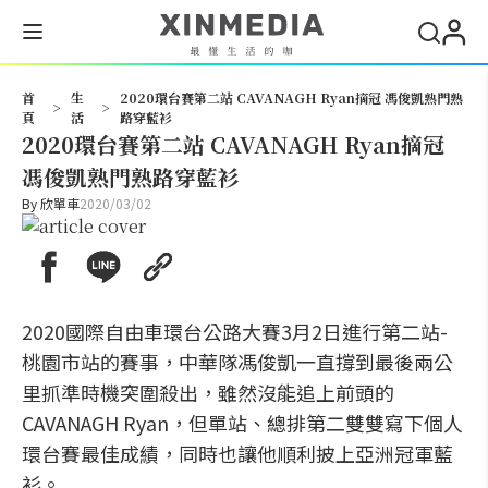
搜尋
首
生
2020環台賽第二站 CAVANAGH Ryan摘冠 馮俊凱熟門熟
>
>
頁
活
路穿藍衫
2020環台賽第二站 CAVANAGH Ryan摘冠
馮俊凱熟門熟路穿藍衫
By
欣單車
2020/03/02
2020國際自由車環台公路大賽3月2日進行第二站-
桃園市站的賽事，中華隊馮俊凱一直撐到最後兩公
里抓準時機突圍殺出，雖然沒能追上前頭的
CAVANAGH Ryan，但單站、總排第二雙雙寫下個人
環台賽最佳成績，同時也讓他順利披上亞洲冠軍藍
衫。