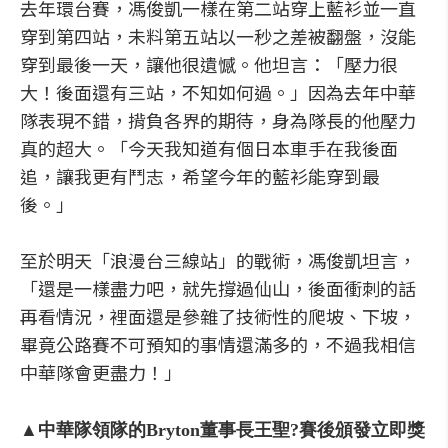
去年環台賽，馮俊凱一樣在第二站穿上藍衫並一直
穿到第四站，未料第五站以一秒之差被翻盤，沒能
穿到最後一天，讓他很遺憾。他坦言：「壓力很
大！後面還有三站，不知如何過。」因為去年中華
隊表現不錯，揹負各界的期待，身為隊長的他壓力
真的超大。「今天我知道有個日本車手在我後面
追，讓我更有鬥志，希望今年的藍衫能穿到最
後。」
至於明天「浪漫台三線站」的戰術，馮俊凱坦言，
「還是一樣盡力吧，就先撐過仙山，後面衝刺的話
再看情況，裡面還是參雜了技術性的爬坡、下坡，
畢竟公路賽不可預知的事情還滿多的，不過我相信
中華隊會更盡力！」
▲中華隊領隊的Bryton董事長王聖?賽後頒發立即獎