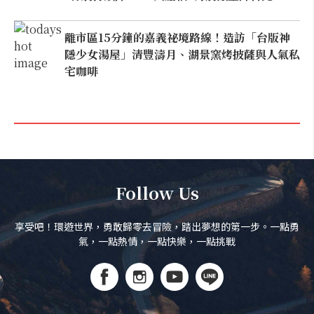
離市區15分鐘的嘉義祕境路線！造訪「台版神
隱少女湯屋」清豐濤月、湖景窯烤披薩與人氣私
宅咖啡
Follow Us
享受吧！環遊世界，勇敢歸零去冒險，踏出夢想的第一步。一點勇
氣，一點熱情，一點快樂，一點挑戰