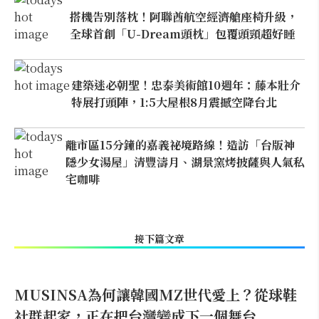
搭機告別落枕！阿聯酋航空經濟艙座椅升級，
全球首創「U-Dream頭枕」包覆頭頸超好睡
建築迷必朝聖！忠泰美術館10週年：藤本壯介
特展打頭陣，1:5大屋根8月震撼空降台北
離市區15分鐘的嘉義祕境路線！造訪「台版神
隱少女湯屋」清豐濤月、湖景窯烤披薩與人氣私
宅咖啡
接下篇文章
MUSINSA為何讓韓國MZ世代愛上？從球鞋
社群起家，正在把台灣變成下一個舞台