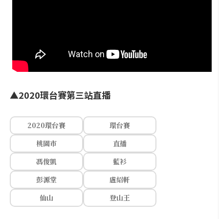
▲2020環台賽第三站直播
2020環台賽
環台賽
桃園市
直播
馮俊凱
藍衫
彭源堂
盧紹軒
仙山
登山王