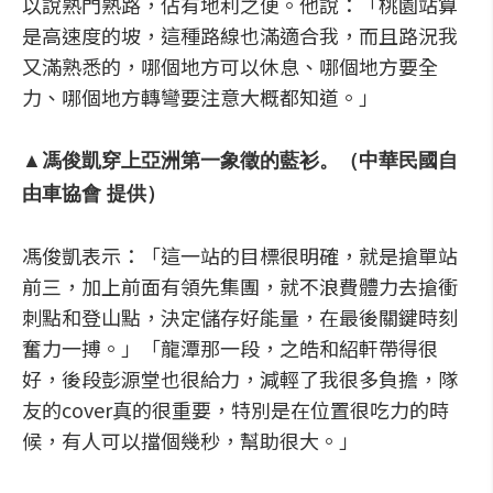
以說熟門熟路，佔有地利之便。他說：「桃園站算
是高速度的坡，這種路線也滿適合我，而且路況我
又滿熟悉的，哪個地方可以休息、哪個地方要全
力、哪個地方轉彎要注意大概都知道。」
▲馮俊凱穿上亞洲第一象徵的藍衫。（中華民國自
由車協會 提供）
馮俊凱表示：「這一站的目標很明確，就是搶單站
前三，加上前面有領先集團，就不浪費體力去搶衝
刺點和登山點，決定儲存好能量，在最後關鍵時刻
奮力一搏。」「龍潭那一段，之皓和紹軒帶得很
好，後段彭源堂也很給力，減輕了我很多負擔，隊
友的cover真的很重要，特別是在位置很吃力的時
候，有人可以擋個幾秒，幫助很大。」