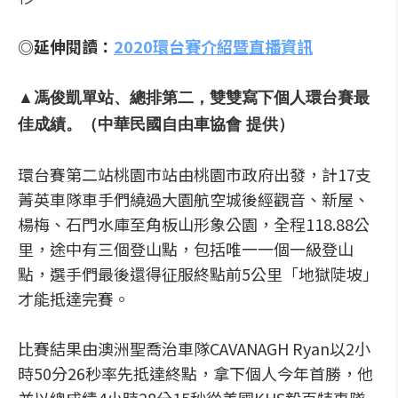
◎延伸閱讀：
2020環台賽介紹暨直播資訊
▲馮俊凱單站、總排第二，雙雙寫下個人環台賽最
佳成績。（中華民國自由車協會 提供）
環台賽第二站桃園市站由桃園市政府出發，計17支
菁英車隊車手們繞過大園航空城後經觀音、新屋、
楊梅、石門水庫至角板山形象公園，全程118.88公
里，途中有三個登山點，包括唯一一個一級登山
點，選手們最後還得征服終點前5公里「地獄陡坡」
才能抵達完賽。
比賽結果由澳洲聖喬治車隊CAVANAGH Ryan以2小
時50分26秒率先抵達終點，拿下個人今年首勝，他