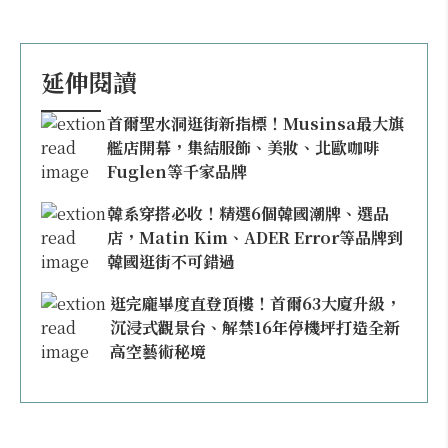
延伸閱讀
首爾聖水洞逛街新指標！Musinsa最大旗
艦店開幕，集結服飾、美妝、北歐咖啡
Fuglen等千家品牌
韓系穿搭必收！精選6個韓國潮牌、選品
店，Matin Kim、ADER Error等品牌到
韓國逛街不可錯過
逛完龐畢度直登頂樓！首爾63大廈升級，
沉浸式觀景台、解禁16年停機坪打造全新
高空藝術秘境