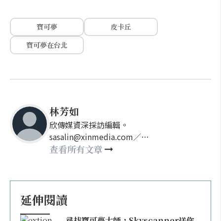
寶可夢
皮卡丘
寶可夢在台北
林芳如
欣傳媒資深採訪編輯。
sasalin@xinmedia.com／
happy21917@gmail.com
查看所有文章
延伸閱讀
尋找寶可夢大師，Skyscanner送你