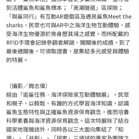
到活體鯊魚和鯊魚標本；「黑潮隧道」區探險；
「與鯊同行」有互動AR遊戲區及遇見鯊魚Meet the
sharks，民眾也可與AR中之海洋生物互動體驗，感
受海洋生物優游於旁身歷其境之感覺。而所配戴的
RFID手環會記錄參觀者解謎、闖關後的成績，到了
最後通關後，可領取證書，是集結多元感受與體驗
的特展。
（攝影／周志偉）
經由「追鯊任務．海洋探險家互動體驗展」，民眾
和親子，以輕鬆、有趣的方式學習海洋知識，認識
鯊魚生態特性與正確鯊魚資源保育觀念，進而培養
科學素養與海洋資源保育觀念。這次特展除了結合
國家地理雜誌外，同時各以三大面向集結了「知
識」、「共創」、「探索」三領域的專家及團隊之