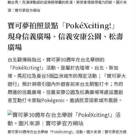
舞台秀！充滿律動感的音樂與華麗的表演，將使會場變得電力四射。圖片來
源｜寶可夢官方網站
寶可夢拍照景點「PokéXciting!」
現身信義廣場、信義安康公園、松壽
廣場
台北觀傳局指出，寶可夢30週年在台北舉辦的
「PokéXciting!」活動，是屬於吉隆坡、台北、新加
坡、馬尼拉及曼谷5個亞洲城市的限定活動；「寶可夢大
遊行」預計將吸引國內外遊客前來台北朝聖打卡；市府
周邊的信義廣場、信義安康公園及松壽廣場等處設置創
意互動打卡景點Pokégenic，邀請民眾探索城市風貌。
寶可夢30週年在台北舉辦「PokéXciting!」活動。圖片來源｜寶可夢官方網