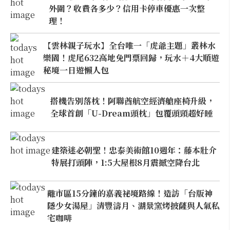
外圍？收費各多少？信用卡停車優惠一次整
理！
【雲林親子玩水】全台唯一「虎爺主題」叢林水
樂園！虎尾632高地免門票回歸，玩水＋4大順遊
秘境一日遊懶人包
搭機告別落枕！阿聯酋航空經濟艙座椅升級，
全球首創「U-Dream頭枕」包覆頭頸超好睡
建築迷必朝聖！忠泰美術館10週年：藤本壯介
特展打頭陣，1:5大屋根8月震撼空降台北
離市區15分鐘的嘉義祕境路線！造訪「台版神
隱少女湯屋」清豐濤月、湖景窯烤披薩與人氣私
宅咖啡