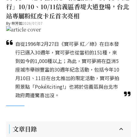
行」10/10、10/11信義區香堤大道登場，台北
站專屬粉紅皮卡丘首次亮相
By
林芳如
2026/07/07
自從1996年2月27日《寶可夢 紅／綠》在日本發
行已邁入30週年，寶可夢也從當初的151種，來
到如今的1,000種以上；為此，寶可夢將在亞洲5
座城市舉辦豐富的30週年紀念活動，包括今年10
月10日、11日在台北推出的限定活動，寶可夢拍
照景點「PokéXciting!」也將於信義區與台北市
政府周邊驚喜出沒。
文章目錄