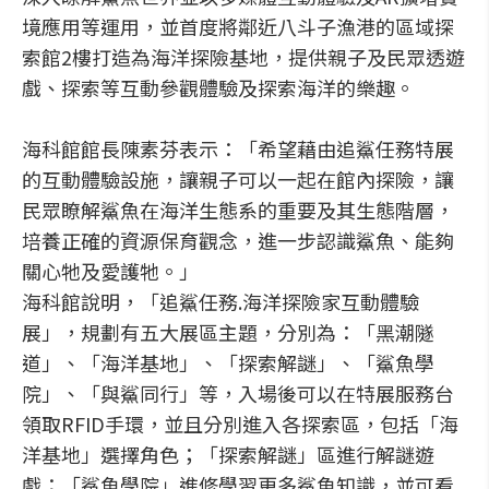
境應用等運用，並首度將鄰近八斗子漁港的區域探
索館2樓打造為海洋探險基地，提供親子及民眾透遊
戲、探索等互動參觀體驗及探索海洋的樂趣。
海科館館長陳素芬表示：「希望藉由追鯊任務特展
的互動體驗設施，讓親子可以一起在館內探險，讓
民眾瞭解鯊魚在海洋生態系的重要及其生態階層，
培養正確的資源保育觀念，進一步認識鯊魚、能夠
關心牠及愛護牠。」
海科館說明，「追鯊任務.海洋探險家互動體驗
展」，規劃有五大展區主題，分別為：「黑潮隧
道」、「海洋基地」、「探索解謎」、「鯊魚學
院」、「與鯊同行」等，入場後可以在特展服務台
領取RFID手環，並且分別進入各探索區，包括「海
洋基地」選擇角色；「探索解謎」區進行解謎遊
戲；「鯊魚學院」進修學習更多鯊魚知識，並可看