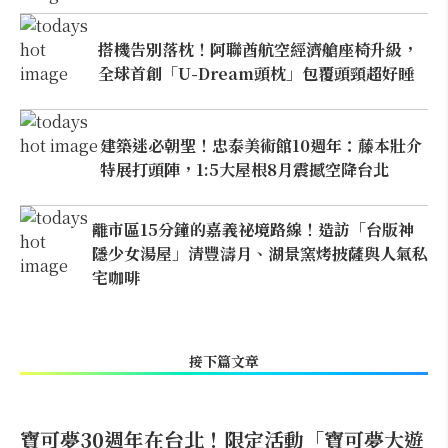
搭機告別落枕！阿聯酋航空經濟艙座椅升級，
全球首創「U-Dream頭枕」包覆頭頸超好睡
建築迷必朝聖！忠泰美術館10週年：藤本壯介
特展打頭陣，1:5大屋根8月震撼空降台北
離市區15分鐘的嘉義祕境路線！造訪「台版神
隱少女湯屋」清豐濤月、湖景窯烤披薩與人氣私
宅咖啡
接下篇文章
寶可夢30週年在台北！限定活動「寶可夢大遊