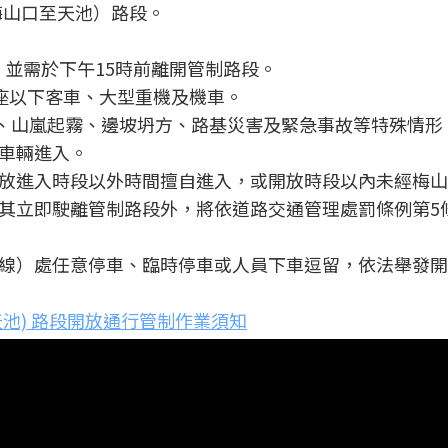
（梅山口至天池）路段。
，並需於下午15時前離開管制路段。
人座以下客車、大型重機及機車。
冰、山嵐起霧、邊坡坍方、路基災害及緊急事故等特殊情形
車輛進入。
放進入時段以外時間擅自進入，或開放時段以內未經梅山
責令其立即駛離管制路段外，將依道路交通管理處罰條例第5
線）處任意停車、臨時停車或人員下車逗留，依法舉發開
~天池) 路段開放通行管制作業須知