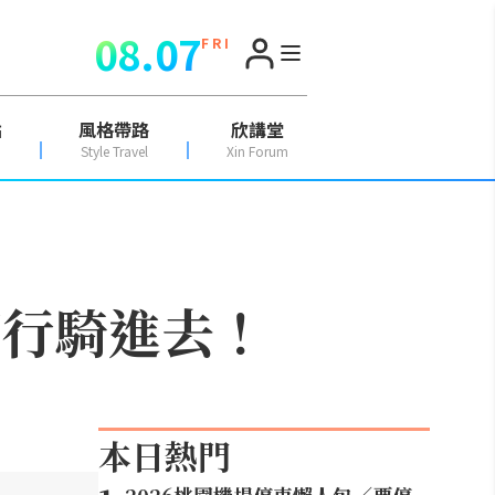
08.07
F R I
點
風格帶路
欣講堂
Style Travel
Xin Forum
不行騎進去！
本日熱門