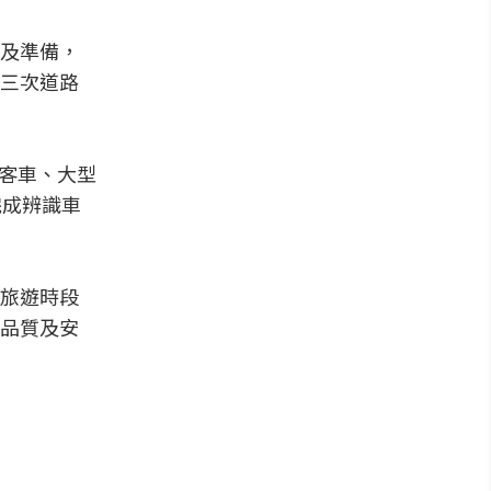
及準備，
三次道路
下客車、大型
完成辨識車
旅遊時段
品質及安