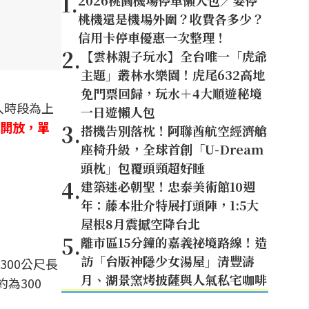
1
.
2026桃園機場停車懶人包／要停
桃機還是機場外圍？收費各多少？
信用卡停車優惠一次整理！
2
.
【雲林親子玩水】全台唯一「虎爺
主題」叢林水樂園！虎尾632高地
免門票回歸，玩水＋4大順遊秘境
入時段為上
一日遊懶人包
開放，單
3
.
搭機告別落枕！阿聯酋航空經濟艙
座椅升級，全球首創「U-Dream
頭枕」包覆頭頸超好睡
4
.
建築迷必朝聖！忠泰美術館10週
年：藤本壯介特展打頭陣，1:5大
屋根8月震撼空降台北
5
.
離市區15分鐘的嘉義祕境路線！造
訪「台版神隱少女湯屋」清豐濤
300公尺長
月、湖景窯烤披薩與人氣私宅咖啡
為300