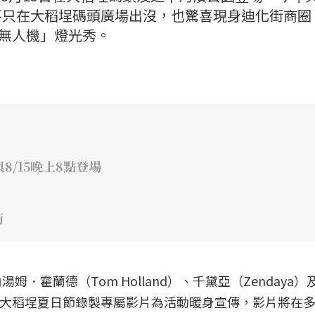
不只在大稻埕碼頭廣場出沒，也驚喜現身迪化街商圈
×無人機」燈光秀。
8/15晚上8點登場
街
．霍蘭德（Tom Holland）、千黛亞（Zendaya）
更特別為大稻埕夏日節錄製專屬影片為活動暖身宣傳，影片將在