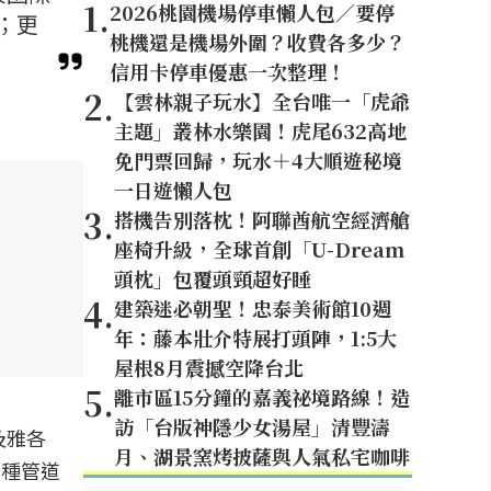
1
.
2026桃園機場停車懶人包／要停
；更
桃機還是機場外圍？收費各多少？
信用卡停車優惠一次整理！
2
.
【雲林親子玩水】全台唯一「虎爺
主題」叢林水樂園！虎尾632高地
免門票回歸，玩水＋4大順遊秘境
一日遊懶人包
3
.
搭機告別落枕！阿聯酋航空經濟艙
座椅升級，全球首創「U-Dream
頭枕」包覆頭頸超好睡
4
.
建築迷必朝聖！忠泰美術館10週
年：藤本壯介特展打頭陣，1:5大
屋根8月震撼空降台北
5
.
離市區15分鐘的嘉義祕境路線！造
訪「台版神隱少女湯屋」清豐濤
及雅各
月、湖景窯烤披薩與人氣私宅咖啡
多種管道