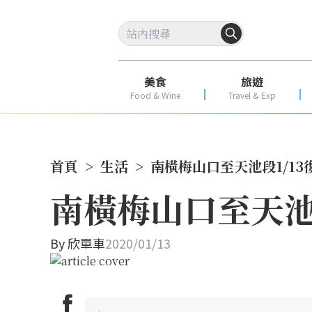
美食
旅遊
Food & Wine
Travel & Exp
首頁
>
生活
>
南橫梅山口至天池段1/13
南橫梅山口至天池
By
欣單車
2020/01/13