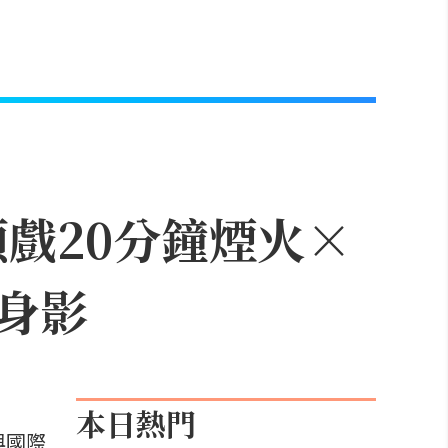
頭戲20分鐘煙火×
身影
本日熱門
與國際