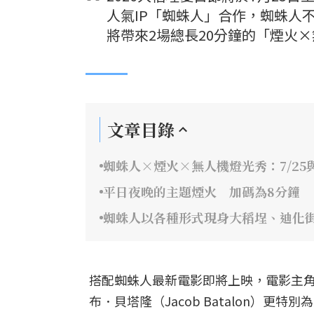
人氣IP「蜘蛛人」合作，蜘蛛人
將帶來2場總長20分鐘的「煙火
文章目錄
蜘蛛人×煙火×無人機燈光秀：7/25與
平日夜晚的主題煙火 加碼為8分鐘
蜘蛛人以各種形式現身大稻埕、迪化
搭配蜘蛛人最新電影即將上映，電影主角湯姆
布．貝塔隆（Jacob Batalon）