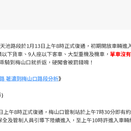
天池路段於1月13日上午8時正式復通，初期開放車輛進
公噸以下貨車、9人座以下客車、大型重機及機車，
單車沒有
乖騎到梅山口就折返，硬闖會被罰錢唷！
路 荖濃到梅山口路段分析
》
影）
日上午8時正式復通，梅山口管制站於上午7時30分即有約
全及管制人員引導下陸續進入，至上午10時許進入車輛約