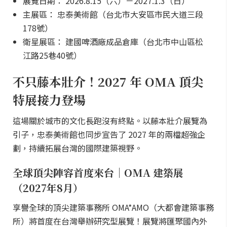
展覽日期： 2026.8.15（六）－2027.1.3（日）
主展區： 忠泰美術館（台北市大安區市民大道三段
178號）
衛星展區： 建國啤酒廠成品倉庫（台北市中山區松
江路25巷40號）
不只藤本壯介！2027 年 OMA 頂尖
特展接力登場
這場關於城市的文化長跑沒有終點。以藤本壯介展覽為
引子，忠泰美術館也同步宣告了 2027 年的兩檔超強企
劃，持續拓展台灣的國際建築視野。
全球頂尖陣容首度來台｜OMA 建築展
（2027年8月）
享譽全球的頂尖建築事務所 OMA*AMO（大都會建築事務
所）將首度在台灣舉辦研究型展覽！展覽將匯聚國內外