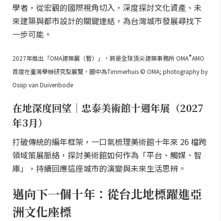
學者，從宏觀的國際視角切入，深度探討文化資產、未
來建築與都市設計的關鍵連結，為台灣城市發展尋找下
一步可能。
*
2027年推出「OMA建築展（暫）」，將是全球頂尖建築事務所 OMA
AMO
首度在臺灣舉辦研究型展覽，圖中為Timmerhuis © OMA; photography by
Ossip van Duivenbode
在地深度回望｜忠泰美術館十週年展（2027
年3月）
打破傳統的編年框架，一口氣梳理美術館十年來 26 檔跨
領域策展脈絡，探討美術館如何作為「平台、觸媒、智
庫」，持續回應這座城市的演變與未來生活思辨。
邁向下一個十年：從台北地標躍進亞
洲文化座標