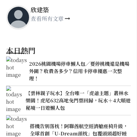
欣建築
查看所有文章
本日熱門
2026桃園機場停車懶人包／要停桃機還是機場
外圍？收費各多少？信用卡停車優惠一次整
理！
【雲林親子玩水】全台唯一「虎爺主題」叢林水
樂園！虎尾632高地免門票回歸，玩水＋4大順遊
秘境一日遊懶人包
搭機告別落枕！阿聯酋航空經濟艙座椅升級，
全球首創「U-Dream頭枕」包覆頭頸超好睡