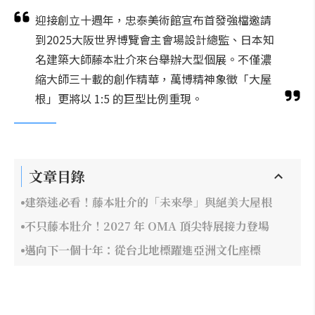
迎接創立十週年，忠泰美術館宣布首發強檔邀請
到2025大阪世界博覽會主會場設計總監、日本知
名建築大師藤本壯介來台舉辦大型個展。不僅濃
縮大師三十載的創作精華，萬博精神象徵「大屋
根」更將以 1:5 的巨型比例重現。
文章目錄
建築迷必看！藤本壯介的「未來學」與絕美大屋根
不只藤本壯介！2027 年 OMA 頂尖特展接力登場
邁向下一個十年：從台北地標躍進亞洲文化座標