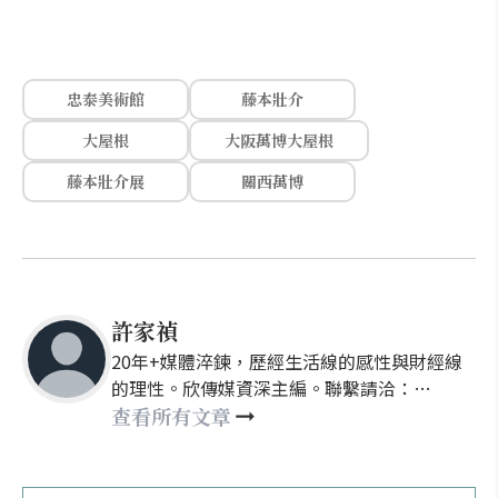
忠泰美術館
藤本壯介
大屋根
大阪萬博大屋根
藤本壯介展
關西萬博
許家禎
20年+媒體淬鍊，歷經生活線的感性與財經線
的理性。欣傳媒資深主編。聯繫請洽：
nellyhsu@xinmedia.com
查看所有文章