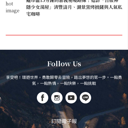
離市區15分鐘的嘉義祕境路線！造訪「台版神
隱少女湯屋」清豐濤月、湖景窯烤披薩與人氣私
宅咖啡
Follow Us
享受吧！環遊世界，勇敢歸零去冒險，踏出夢想的第一步。一點勇
氣，一點熱情，一點快樂，一點挑戰
訂閱電子報