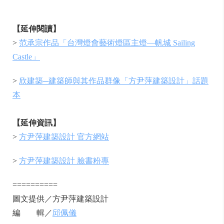
【延伸閱讀】
>
范承宗作品「台灣燈會藝術燈區主燈—帆城 Sailing
Castle」
>
欣建築─建築師與其作品群像「方尹萍建築設計」話題
本
【延伸資訊】
>
方尹萍建築設計 官方網站
>
方尹萍建築設計 臉書粉專
==========
圖文提供／方尹萍建築設計
編 輯／
邱佩儀