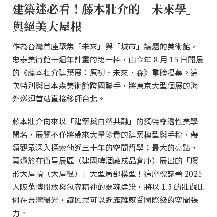
建築迷必看！藤本壯介的「未來學」
與絕美大屋根
作為台灣首座聚焦「未來」與「城市」議題的美術館，
忠泰美術館十週年計畫的第一棒，由今年 8 月 15 日開展
的《藤本壯介建築展：原初．未來．森》重磅揭幕。這
次特別與日本森美術館跨國聯手，將東京大型個展的海
外巡迴首站直接移師台北。
藤本壯介向來以「建築與自然共融」的獨特穿透性美學
聞名，展覽不僅將帶來大量珍貴的建築模型與手稿，帶
領觀眾深入探索他近三十年的空間哲學；最大的亮點，
莫過於在衛星展區（建國啤酒廠成品倉庫）展出的「環
形大屋頂（大屋根）」大型局部模型！這座標誌著 2025
大阪萬博開放與包容精神的靈魂建築，將以 1:5 的壯觀比
例在台灣曝光，讓民眾可以近距離感受國際級的空間張
力。