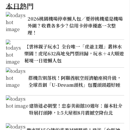
本日熱門
2026桃園機場停車懶人包／要停桃機還是機場
外圍？收費各多少？信用卡停車優惠一次整
理！
【雲林親子玩水】全台唯一「虎爺主題」叢林水
樂園！虎尾632高地免門票回歸，玩水＋4大順遊
秘境一日遊懶人包
搭機告別落枕！阿聯酋航空經濟艙座椅升級，
全球首創「U-Dream頭枕」包覆頭頸超好睡
建築迷必朝聖！忠泰美術館10週年：藤本壯介
特展打頭陣，1:5大屋根8月震撼空降台北