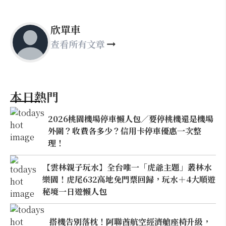
欣單車
查看所有文章
本日熱門
2026桃園機場停車懶人包／要停桃機還是機場
外圍？收費各多少？信用卡停車優惠一次整
理！
【雲林親子玩水】全台唯一「虎爺主題」叢林水
樂園！虎尾632高地免門票回歸，玩水＋4大順遊
秘境一日遊懶人包
搭機告別落枕！阿聯酋航空經濟艙座椅升級，