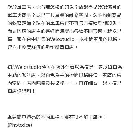
對於單車店，你有著怎樣的印象？放眼盡是玲瑯滿目的
單車與商品？或是工具層疊的維修空間，深怕勾到商品
的狹窄走道？現在的單車店已不再只有這種刻版印象，
而是因應的店主的喜好而演變出各種不同形態。就像是
這一家在台中開業的Velostudio，以極簡寬敞的風格，
建立出極度舒適的新型態單車店。
初訪Velostudio時，在店外乍看以為這是一家以單車為
主題的咖啡店，以白色為主的極簡風格裝潢，寬廣的店
內空間，店內吧檯及長桌椅……，再仔細看一眼，這是
車店沒錯啊！
▲這簡單透亮的室內風格，實在很不單車店啊！
(Photo:Ice)