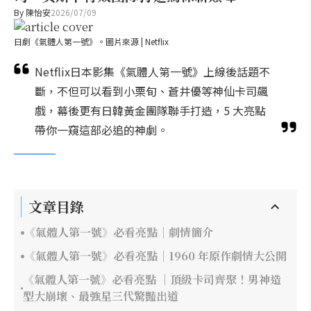
By
陳怡安
2026/07/09
日劇《氣體人第一號》。圖片來源 | Netflix
Netflix日本影集《氣體人第一號》上線後話題不
斷，不但可以看到小栗旬、蒼井優等神仙卡司飆
戲，幕後更有日韓黃金團隊聯手打造，5 大亮點
帶你一窺這部必追的神劇。
文章目錄
《氣體人第一號》必看亮點｜劇情簡介
《氣體人第一號》必看亮點｜1960 年原作劇情大公開
《氣體人第一號》必看亮點 ｜頂級卡司齊聚！男神造
型大崩壞、最強星三代驚豔出道