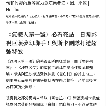
這部影集的演員卡司超強大，包括蒼井優、小栗旬和竹野內豐等實力派演員
參演。圖片來源 | Netflix
《氣體人第一號》必看亮點｜日韓影
視巨頭夢幻聯手！奧斯卡團隊打造超
強特效
《氣體人第一號》的幕後團隊同樣華麗，由《屍速列
車》、《地獄公使》的南韓主創延尚昊擔任編劇和監
製，導演則是執導過驚悚神劇《噬亡村》的片山慎三，
劇本由延尚昊與長期搭檔柳勇在聯合執筆，台前幕後皆
為日韓頂尖團隊。
視覺特效部分更請來曾以《哥吉拉-1.0》榮獲奧斯卡最佳
視覺效果獎的特技團隊「白組」親自操刀。不管是氣體