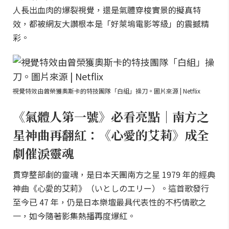
人長出血肉的爆裂視覺，還是氣體穿梭實景的擬真特
效，都被網友大讚根本是「好萊塢電影等級」的震撼精
彩。
視覺特效由曾榮獲奧斯卡的特技團隊「白組」操刀。圖片來源 | Netflix
《氣體人第一號》必看亮點｜南方之
星神曲再翻紅：《心愛的艾莉》成全
劇催淚靈魂
貫穿整部劇的靈魂，是日本天團南方之星 1979 年的經典
神曲《心愛的艾莉》（いとしのエリー）。這首歌發行
至今已 47 年，仍是日本樂壇最具代表性的不朽情歌之
一，如今隨著影集熱播再度爆紅。