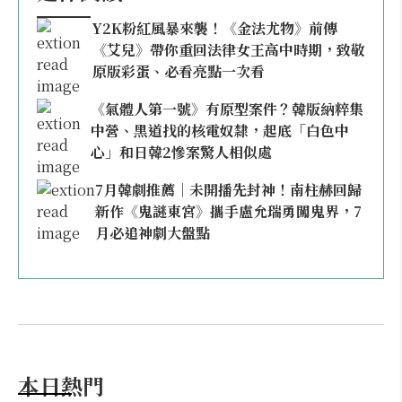
Y2K粉紅風暴來襲！《金法尤物》前傳
《艾兒》帶你重回法律女王高中時期，致敬
原版彩蛋、必看亮點一次看
《氣體人第一號》有原型案件？韓版納粹集
中營、黑道找的核電奴隸，起底「白色中
心」和日韓2慘案驚人相似處
7月韓劇推薦｜未開播先封神！南柱赫回歸
新作《鬼謎東宮》攜手盧允瑞勇闖鬼界，7
月必追神劇大盤點
本日熱門