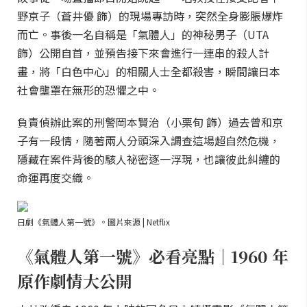
野京子（蒼井優 飾）的現場專訪時，突然全身膨脹爆炸
而亡。事後一名自稱是「氣體人」的神秘男子（UTA
飾）公開自首，並預告接下來會進行一連串的殺人計
畫，將「白色中心」的相關人士全都殺害，瞬間讓日本
社會壟罩在無形的恐懼之中。
負責偵辦此案的刑警岡本賢治（小栗旬 飾）過去曾和京
子有一段情，隨著兩人分頭深入調查這場超自然危機，
隱藏在案件背後的駭人祕密逐一浮現，也讓彼此糾纏的
命運再度交織。
日劇《氣體人第一號》。圖片來源 | Netflix
《氣體人第一號》必看亮點｜1960 年
原作劇情大公開