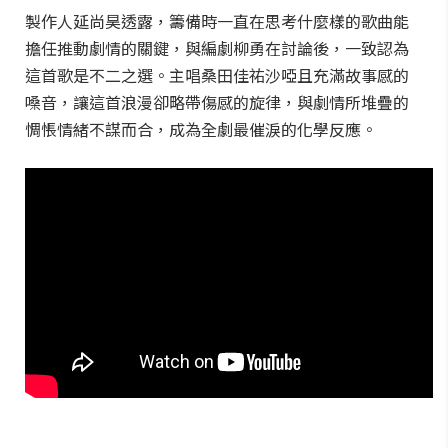
製作人延尚昊透露，籌備時一直在思考什麼樣的歌曲能
擔任推動劇情的關鍵，與編劇柳勇在討論後，一致認為
這首歌是不二之選。主唱桑田佳祐沙啞且充滿故事感的
嗓音，讓這首浪漫卻略帶傷感的旋律，與劇情所堆疊的
惆悵情緒不謀而合，成為全劇最催淚的化學反應。