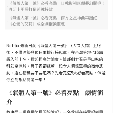
《氣體人第一號》必看亮點｜日韓影視巨頭夢幻聯手！
奧斯卡團隊打造超強特效
《氣體人第一號》必看亮點｜南方之星神曲再翻紅：
《心愛的艾莉》成全劇催淚靈魂
Netflix 最新日劇《氣體人第一號》（ガス人間）上線
後，不僅強勢登頂日本排行榜冠軍，在台灣等地也陸續
飆入前十名，掀起極高討論度。這部劇乍看是重口味的
科幻驚悚片，骨子裡卻藏著一段令人惆悵至極的宿命悲
劇。還在猶豫要不要追嗎？先看完這5大必看亮點，保證
你立刻想點開第一集！
《氣體人第一號》必看亮點｜劇情簡
介
故事從一場直播節目開始說起，一名教授在接受記者甲