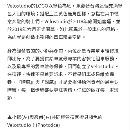
Velostudio的LOGO以綠色為底，象徵著台灣這個充滿綠
色大山的環境；搭配上金黃色鹿角圖樣，意指在其中愜
意奔馳的騎士們。Velostudio於2018年底開始營運，並
於2019年六月正式開幕，如此迴異於一般車店的風格，
為的就是創造出獨特的單車精品空間。
身為經營者的的小獅與彥甫，兩位都是專業單車維修技
師出身，為了要提供給車友最專業的客製化組車服務，
以及最專業的愛車維修保養，因而創立了Velostudio。
在這裡，快速不是首要訴求，不管是組車或是維修保
養，『體感』與『觀感』才是要提供給消費者的最重要
體驗，每一個步驟都要專注專精，仔細的做好每一處環
節。
▲小獅(左)與彥甫(右)共同經營這家極具特色的
Velostudio！(Photo:Ice)