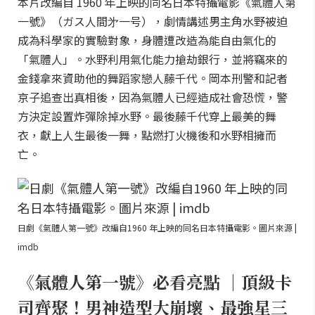
本片改編自 1960 年上映的同名日本特攝電影《氣體人第
一號》（ガス人間㐧一号），劇情講述男主角水野被迫
成為科學家的實驗對象，身體遭改造為能自由氣化的
「氣體人」。水野利用氣化能力搶劫銀行，並將竊來的
金錢拿來資助他的舞蹈家戀人藤千代。岡本刑警和記者
京子追查出真相後，因為氣體人已經造成社會恐慌，警
方決定設置炸彈除掉水野。最後藤千代穿上最美的舞
衣，獻上人生最後一舞，點燃打火機後和水野相擁而
亡。
日劇《氣體人第一號》改編自1960 年上映的同名日本特攝電影。圖片來源 |
imdb
《氣體人第一號》必看亮點 ｜頂級卡
司齊聚！男神造型大崩壞、最強星三