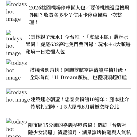
2026桃園機場停車懶人包／要停桃機還是機場
外圍？收費各多少？信用卡停車優惠一次整
理！
【雲林親子玩水】全台唯一「虎爺主題」叢林水
樂園！虎尾632高地免門票回歸，玩水＋4大順遊
秘境一日遊懶人包
搭機告別落枕！阿聯酋航空經濟艙座椅升級，
全球首創「U-Dream頭枕」包覆頭頸超好睡
建築迷必朝聖！忠泰美術館10週年：藤本壯介
特展打頭陣，1:5大屋根8月震撼空降台北
離市區15分鐘的嘉義祕境路線！造訪「台版神
隱少女湯屋」清豐濤月、湖景窯烤披薩與人氣私