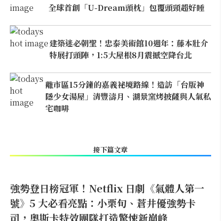
全球首創「U-Dream頭枕」包覆頭頸超好睡
建築迷必朝聖！忠泰美術館10週年：藤本壯介
特展打頭陣，1:5大屋根8月震撼空降台北
離市區15分鐘的嘉義祕境路線！造訪「台版神
隱少女湯屋」清豐濤月、湖景窯烤披薩與人氣私
宅咖啡
接下篇文章
強勢登日榜冠軍！Netflix 日劇《氣體人第一
號》5 大必看亮點：小栗旬、蒼井優強勢卡
司，奧斯卡特效團隊打造驚悚新巔峰