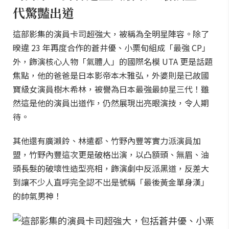
代驚豔出道
這部影集的演員卡司超強大，被稱為全明星陣容。除了
暌違 23 年再度合作的蒼井優、小栗旬組成「最強 CP」
外，飾演核心人物「氣體人」的國際名模 UTA 更是話題
焦點，他的爸爸是日本影帝本木雅弘，外婆則是已故國
寶級女演員樹木希林，被譽為日本最強最帥星三代！雖
然這是他的演員出道作，仍然展現出亮眼演技，令人期
待。
其他還有廣瀨鈴、林遣都、竹野內豐等實力派演員加
盟，竹野內豐這次更是破格出演，以凸額頭、無眉、油
頭長髮的破壞性造型亮相，飾演劇中反派黑道，反差大
到讓不少人直呼完全認不出是號稱「最後黃金單身漢」
的帥氣男神！