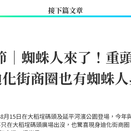
接下篇文章
日節｜蜘蛛人來了！重
迪化街商圈也有蜘蛛人
日至8月15日在大稻埕碼頭及延平河濱公園登場，今年
不只在大稻埕碼頭廣場出沒，也驚喜現身迪化街商圈