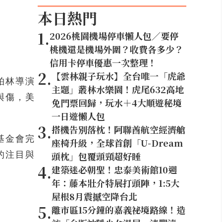
本日熱門
1
.
2026桃園機場停車懶人包／要停
桃機還是機場外圍？收費各多少？
信用卡停車優惠一次整理！
2
.
【雲林親子玩水】全台唯一「虎爺
柏林導演
主題」叢林水樂園！虎尾632高地
與傷，美
免門票回歸，玩水＋4大順遊秘境
一日遊懶人包
3
.
搭機告別落枕！阿聯酋航空經濟艙
基金會完
座椅升級，全球首創「U-Dream
的注目與
頭枕」包覆頭頸超好睡
4
.
建築迷必朝聖！忠泰美術館10週
年：藤本壯介特展打頭陣，1:5大
屋根8月震撼空降台北
5
.
離市區15分鐘的嘉義祕境路線！造