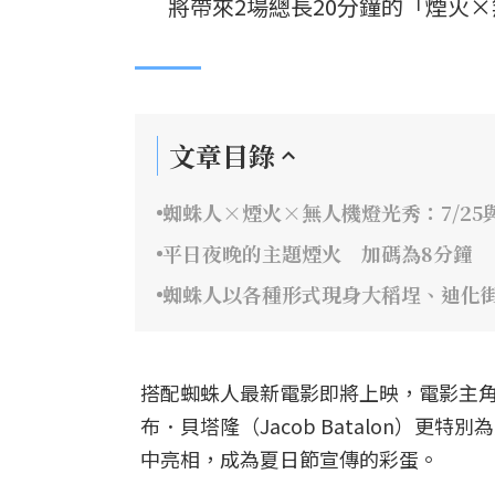
將帶來2場總長20分鐘的「煙火
文章目錄
蜘蛛人×煙火×無人機燈光秀：7/25與
平日夜晚的主題煙火 加碼為8分鐘
蜘蛛人以各種形式現身大稻埕、迪化
搭配蜘蛛人最新電影即將上映，電影主角湯姆
布．貝塔隆（Jacob Batalon）
中亮相，成為夏日節宣傳的彩蛋。