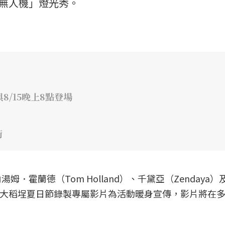
×無人機」燈光秀。
8/15晚上8點登場
街
．霍蘭德（Tom Holland）、千黛亞（Zendaya）
更特別為大稻埕夏日節錄製專屬影片為活動暖身宣傳，影片將在