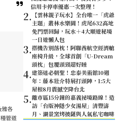
信用卡停車優惠一次整理！
2
.
【雲林親子玩水】全台唯一「虎爺
主題」叢林水樂園！虎尾632高地
免門票回歸，玩水＋4大順遊秘境
一日遊懶人包
3
.
搭機告別落枕！阿聯酋航空經濟艙
座椅升級，全球首創「U-Dream
頭枕」包覆頭頸超好睡
4
.
建築迷必朝聖！忠泰美術館10週
年：藤本壯介特展打頭陣，1:5大
屋根8月震撼空降台北
5
.
離市區15分鐘的嘉義祕境路線！造
訪「台版神隱少女湯屋」清豐濤
及雅各
月、湖景窯烤披薩與人氣私宅咖啡
多種管道