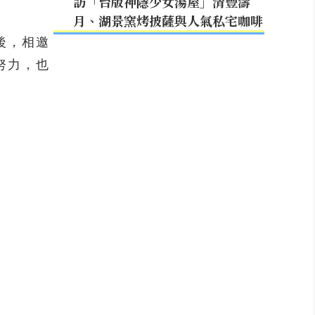
訪「台版神隱少女湯屋」清豐濤
月、湖景窯烤披薩與人氣私宅咖啡
後，相邀
努力，也