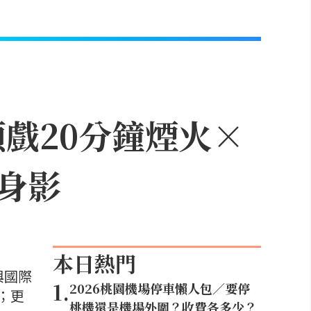
頭戲20分鐘煙火×
身影
本日熱門
與國際
1
.
2026桃園機場停車懶人包／要停
；更
桃機還是機場外圍？收費各多少？