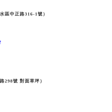
區中正路316-1號）
會
298號 對面草坪）