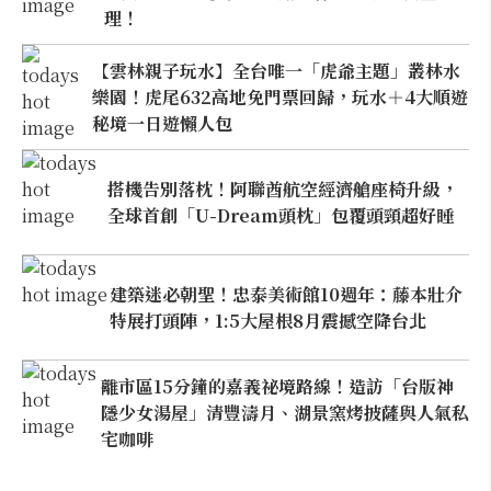
理！
【雲林親子玩水】全台唯一「虎爺主題」叢林水
樂園！虎尾632高地免門票回歸，玩水＋4大順遊
秘境一日遊懶人包
搭機告別落枕！阿聯酋航空經濟艙座椅升級，
全球首創「U-Dream頭枕」包覆頭頸超好睡
建築迷必朝聖！忠泰美術館10週年：藤本壯介
特展打頭陣，1:5大屋根8月震撼空降台北
離市區15分鐘的嘉義祕境路線！造訪「台版神
隱少女湯屋」清豐濤月、湖景窯烤披薩與人氣私
宅咖啡