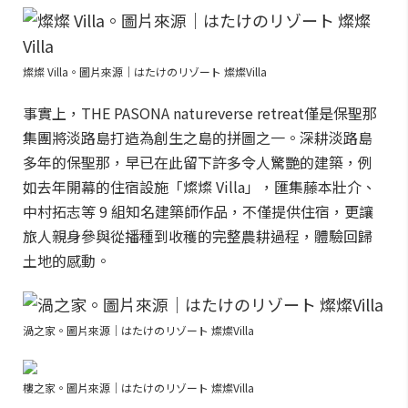
燦燦 Villa。圖片來源｜はたけのリゾート 燦燦Villa
事實上，THE PASONA natureverse retreat僅是保聖那
集團將淡路島打造為創生之島的拼圖之一。深耕淡路島
多年的保聖那，早已在此留下許多令人驚艷的建築，例
如去年開幕的住宿設施「燦燦 Villa」，匯集藤本壯介、
中村拓志等 9 組知名建築師作品，不僅提供住宿，更讓
旅人親身參與從播種到收穫的完整農耕過程，體驗回歸
土地的感動。
渦之家。圖片來源｜はたけのリゾート 燦燦Villa
樓之家。圖片來源｜はたけのリゾート 燦燦Villa