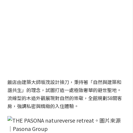
飯店由建築大師坂茂設計操刀，秉持著「自然與建築和
諧共生」的理念，試圖打造一處極致奢華的避世聖地。
流線型的木造外觀展現對自然的崇敬，全館規劃58間客
房，強調私密與精緻的入住體驗。