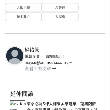
大阪世博
淡路島
藤本壯介
大屋根
蘇祐萱
編輯企劃。 聯繫請洽：
maysu@xinmedia.com /
may860527@gmail.com
查看所有文章
延伸閱讀
東京必訪5棟大師級美學建築：蒐集隈研
吾、安藤忠雄、妹島和世、丹下健三、谷