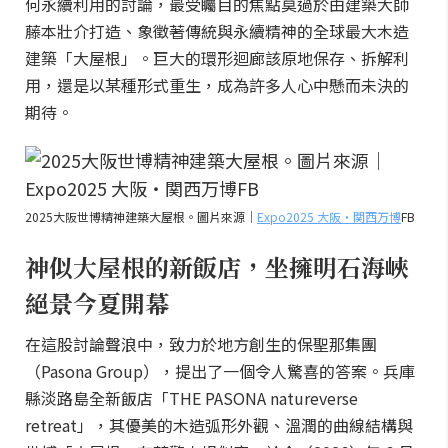
何永續利用的討論，最受矚目的焦點莫過於由建築大師
藤本壯介打造、象徵著傳統與永續精神的全球最大木造
建築「大屋根」。巨大的環形迴廊該原地保存、拆解利
用，還是以某種形式重生，成為許多人心中懸而未決的
期待。
2025大阪世博精神建築大屋根。圖片來源｜
Expo2025 大阪・関西万博
FB
神似大屋根的新飯店，坐擁明石海峽
絕景今夏開幕
在這股討論聲浪中，致力於地方創生的保聖那集團
（Pasona Group），提出了一個令人驚喜的答案。兵庫
縣淡路島全新飯店「THE PASONA natureverse
retreat」，其優美的木造弧形外觀、溫潤的曲線結構與