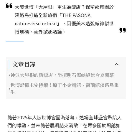
大阪世博「大屋根」重生為飯店？保聖那集團於
淡路島打造全新旅宿「THE PASONA
natureverse retreat」，因優美木造弧線神似世
博地標，意外掀起熱議。
文章目錄
神似大屋根的新飯店，坐擁明石海峽絕景今夏開幕
世博記憶未完待續！原子小金剛館、荷蘭館淡路島重
生
隨著2025年大阪世博會圓滿落幕，這場全球盛會帶給人
們的悸動，並未隨著展期結束消散。在眾多關於場館如