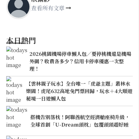
查看所有文章
本日熱門
2026桃園機場停車懶人包／要停桃機還是機場
外圍？收費各多少？信用卡停車優惠一次整
理！
【雲林親子玩水】全台唯一「虎爺主題」叢林水
樂園！虎尾632高地免門票回歸，玩水＋4大順遊
秘境一日遊懶人包
搭機告別落枕！阿聯酋航空經濟艙座椅升級，
全球首創「U-Dream頭枕」包覆頭頸超好睡