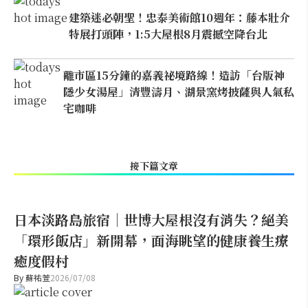
建築迷必朝聖！忠泰美術館10週年：藤本壯介
特展打頭陣，1:5大屋根8月震撼空降台北
離市區15分鐘的嘉義祕境路線！造訪「台版神
隱少女湯屋」清豐濤月、湖景窯烤披薩與人氣私
宅咖啡
接下篇文章
日本淡路島旅宿｜世博大屋根沒有消失？絕美
「環形飯店」新開幕，面海眺望的健康養生療
癒度假村
By
蘇祐萱
2026/07/08