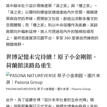
其中藤本壯介設計兩棟建築「渦之家」與「樓之家」。
「渦之家」以獨特的螺旋狀通道連結內外空間，模糊建
築與自然的界線，既開放又包容，創造出流動多層次的
空間體驗；而「樓之家」則以中央塔樓作為客廳，其餘
房間向外輻射延伸，旅人可透過塔內外的階梯拾級而
上，最終抵達屋頂花園平台，享受 360 度被自然擁抱的
開闊視野。
世博記憶未完待續！原子小金剛館、
荷蘭館淡路島重生
PASONA NATUREVERSE 原子小金剛館。圖片來源｜Pasona Group
此外，為了延續世博「設計未來社會的生命光輝」精
神，保聖那集團已正式宣布，將把世博會中極具人氣的