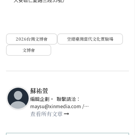
大安區仁愛路三段55號）
2026台灣文博會
空總臺灣當代文化實驗場
文博會
蘇祐萱
編輯企劃。 聯繫請洽：
maysu@xinmedia.com /
may860527@gmail.com
查看所有文章