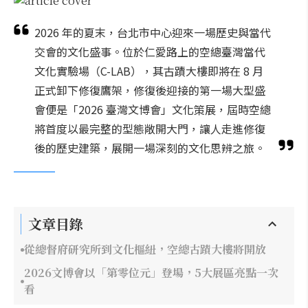
2026 年的夏末，台北市中心迎來一場歷史與當代
交會的文化盛事。位於仁愛路上的空總臺灣當代
文化實驗場（C-LAB），其古蹟大樓即將在 8 月
正式卸下修復鷹架，修復後迎接的第一場大型盛
會便是「2026 臺灣文博會」文化策展，屆時空總
將首度以最完整的型態敞開大門，讓人走進修復
後的歷史建築，展開一場深刻的文化思辨之旅。
文章目錄
從總督府研究所到文化樞紐，空總古蹟大樓將開放
2026文博會以「第零位元」登場，5大展區亮點一次
看