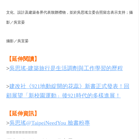
文化、設計及建築各界代表致贈禮物，並於吳思瑤立委合照留念表示支持；攝
影／吳宜晏
攝影／吳宜晏
【延伸閱讀】
>
吳思瑤-建築旅行是生活調劑與工作學習的歷程
>
建改社《921地動綻開的花蕊》新書正式發表！回
顧展望「新校園運動」後921時代的多樣進展！
【延伸資訊】
>
吳思瑤@TaipeiNeedYou 臉書粉專
==========