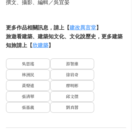
撰文、攝影、編輯／吳宜晏
更多作品相關訊息，請上【
建改異言堂
】
旅遊看建築、建築知文化、文化說歷史，更多建築
知旅請上【
欣建築
】
吳思瑤
游智維
林洲民
徐岩奇
黃聲遠
廖明彬
張清華
邱文傑
張基義
劉真蓉