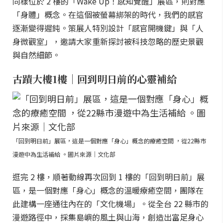
同樣位於 2 樓的「Wake Up！感知覺醒」展區，則對應
「身體」概念。在這個被螢幕綁架的時代，我們的感官
逐漸變得遲鈍。策展人特別設計「感官開機鍵」與「人
身微觀室」，邀請大家重新探討被科技忽略的歷史景觀
與自然細節。
古蹟大樓1樓｜回到明日前的心靈補給
「回到明日前」展區，這是一個對應「身心」概念的療癒空間 ，從22縣市
漫遊中為生活補給 。圖片來源｜文化部
逛完 2 樓，順著動線再次回到 1 樓的「回到明日前」展
區，是一個對應「身心」概念的溫暖療癒空間，團隊在
此建構一座通往內在的「文化機場」。從全台 22 縣市的
漫遊路徑中，採集島嶼的風土與山海，創造出富足身心