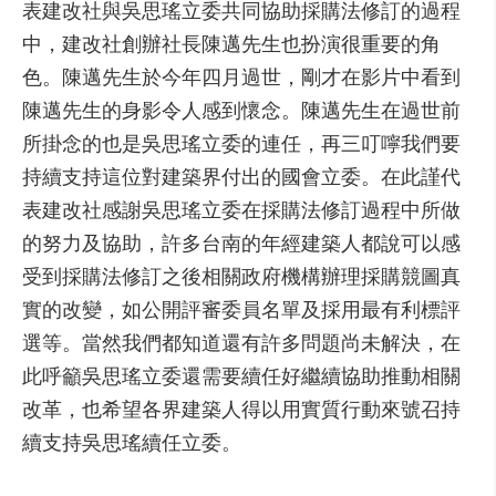
表建改社與吳思瑤立委共同協助採購法修訂的過程
中，建改社創辦社長陳邁先生也扮演很重要的角
色。陳邁先生於今年四月過世，剛才在影片中看到
陳邁先生的身影令人感到懷念。陳邁先生在過世前
所掛念的也是吳思瑤立委的連任，再三叮嚀我們要
持續支持這位對建築界付出的國會立委。在此謹代
表建改社感謝吳思瑤立委在採購法修訂過程中所做
的努力及協助，許多台南的年經建築人都說可以感
受到採購法修訂之後相關政府機構辦理採購競圖真
實的改變，如公開評審委員名單及採用最有利標評
選等。當然我們都知道還有許多問題尚未解決，在
此呼籲吳思瑤立委還需要續任好繼續協助推動相關
改革，也希望各界建築人得以用實質行動來號召持
續支持吳思瑤續任立委。