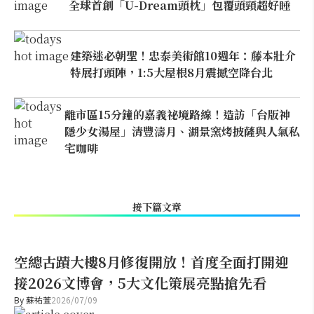
全球首創「U-Dream頭枕」包覆頭頸超好睡
建築迷必朝聖！忠泰美術館10週年：藤本壯介
特展打頭陣，1:5大屋根8月震撼空降台北
離市區15分鐘的嘉義祕境路線！造訪「台版神
隱少女湯屋」清豐濤月、湖景窯烤披薩與人氣私
宅咖啡
接下篇文章
空總古蹟大樓8月修復開放！首度全面打開迎
接2026文博會，5大文化策展亮點搶先看
By
蘇祐萱
2026/07/09