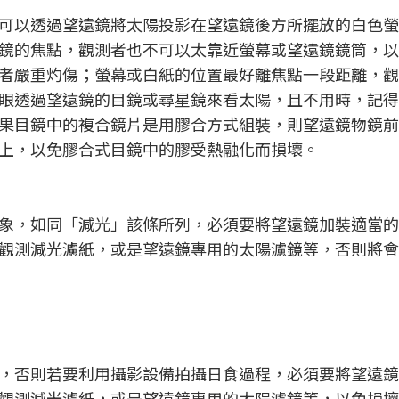
可以透過望遠鏡將太陽投影在望遠鏡後方所擺放的白色螢
鏡的焦點，觀測者也不可以太靠近螢幕或望遠鏡鏡筒，以
者嚴重灼傷；螢幕或白紙的位置最好離焦點一段距離，觀
眼透過望遠鏡的目鏡或尋星鏡來看太陽，且不用時，記得
果目鏡中的複合鏡片是用膠合方式組裝，則望遠鏡物鏡前
上，以免膠合式目鏡中的膠受熱融化而損壞。
象，如同「減光」該條所列，必須要將望遠鏡加裝適當的
觀測減光濾紙，或是望遠鏡專用的太陽濾鏡等，否則將會
，否則若要利用攝影設備拍攝日食過程，必須要將望遠鏡
觀測減光濾紙，或是望遠鏡專用的太陽濾鏡等，以免損壞