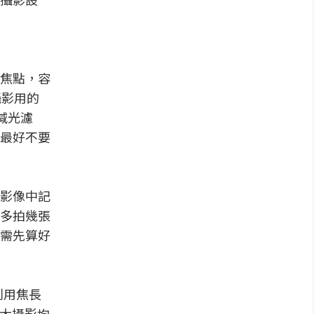
焦點，容
攝影用的
減光濾
最好不要
影像中記
多拍幾張
需先算好
利用焦長
放大攝影均