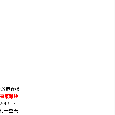
位於環食帶
臺東等地
99！下
進行一整天