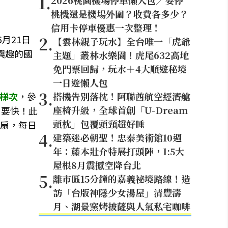
1
.
2026桃園機場停車懶人包／要停
桃機還是機場外圍？收費各多少？
信用卡停車優惠一次整理！
月21日
2
.
【雲林親子玩水】全台唯一「虎爺
興趣的國
主題」叢林水樂園！虎尾632高地
免門票回歸，玩水＋4大順遊秘境
一日遊懶人包
3
.
4梯次
，參
搭機告別落枕！阿聯酋航空經濟艙
座椅升級，全球首創「U-Dream
名要快！此
頭枕」包覆頭頸超好睡
扇，每日
4
.
建築迷必朝聖！忠泰美術館10週
年：藤本壯介特展打頭陣，1:5大
屋根8月震撼空降台北
5
.
離市區15分鐘的嘉義祕境路線！造
訪「台版神隱少女湯屋」清豐濤
月、湖景窯烤披薩與人氣私宅咖啡