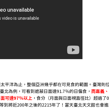
至西太平洋為止，整個亞洲幾乎都在可見食的範圍。臺灣則
臺北為例，可看到遮蔽日面達91.7％的日偏食，
而嘉義、
面可達97％以上
，食分（月面與日面視直徑比）超過了0.
到將近200年之後的2215年了！當天臺北天文館也會