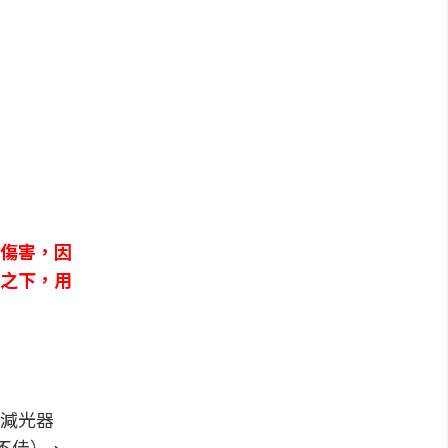
傷害，因
之下，用
減光器
不佳）、