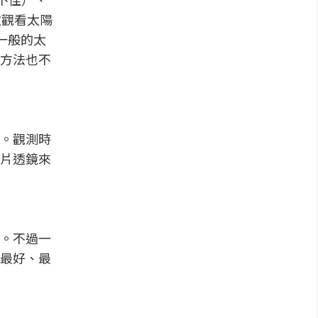
次觀看太陽
一般的太
方法也不
。觀測時
片透鏡來
。不過一
最好、最