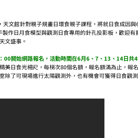
，天文館針對親子規畫日環食親子課程，將就日食成因與6
動手製作日月食模型與觀測日食專用的針孔投影板，歡迎有
天文盛事。
：00開始網路報名，活動時間在6月6、7、13、14日共
精美日食光柵尺，每梯次80個名額，報名額滿為止，報
室除了可現場進行太陽觀測外，也有機會可獲得日食觀測