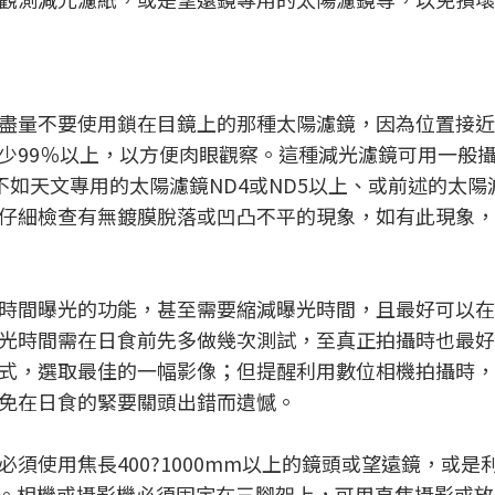
盡量不要使用鎖在目鏡上的那種太陽濾鏡，因為位置接近
少99％以上，以方便肉眼觀察。這種減光濾鏡可用一般
性不如天文專用的太陽濾鏡ND4或ND5以上、或前述的太陽
仔細檢查有無鍍膜脫落或凹凸不平的現象，如有此現象，
時間曝光的功能，甚至需要縮減曝光時間，且最好可以在
光時間需在日食前先多做幾次測試，至真正拍攝時也最好
式，選取最佳的一幅影像；但提醒利用數位相機拍攝時，
免在日食的緊要關頭出錯而遺憾。
須使用焦長400?1000mm以上的鏡頭或望遠鏡，或是
的方式。相機或攝影機必須固定在三腳架上，可用直焦攝影或