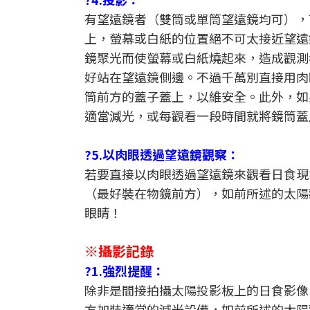
有望遠鏡者（雙筒或單筒望遠鏡均可），
上，螢幕或白紙的位置絕不可太接近望遠
鏡聚光而使螢幕或白紙燒起來，造成觀測
好站在望遠鏡側邊。不過千萬別直接用肉
筒前方的蓋子蓋上，以維安全。此外，如
適當減光，或每觀看一段時間就將鏡筒蓋
?5.以肉眼透過望遠鏡觀察：
若要直接以肉眼透過望遠鏡來觀看日食現
（最好裝在物鏡前方），如前所述的太陽
眼睛！
※攝影記錄
?1.強烈提醒：
除非是間接拍攝太陽投影板上的日食影像
方加裝適當的減光設備，如前所述的太陽