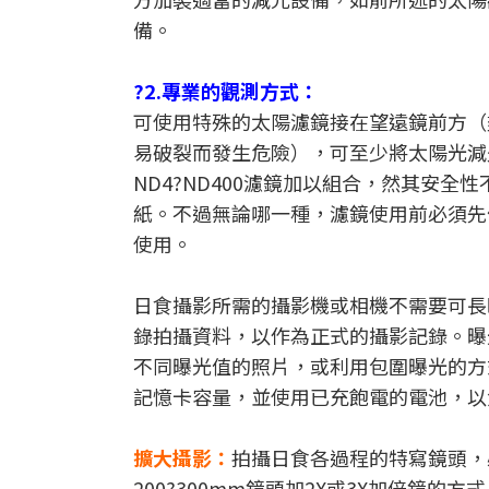
備。
?2.專業的觀測方式：
可使用特殊的太陽濾鏡接在望遠鏡前方（
易破裂而發生危險），可至少將太陽光減
ND4?ND400濾鏡加以組合，然其安全
紙。不過無論哪一種，濾鏡使用前必須先
使用。
日食攝影所需的攝影機或相機不需要可長
錄拍攝資料，以作為正式的攝影記錄。曝
不同曝光值的照片，或利用包圍曝光的方
記憶卡容量，並使用已充飽電的電池，以
擴大攝影：
拍攝日食各過程的特寫鏡頭，必
200?300mm鏡頭加2X或3X加倍鏡