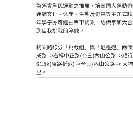
為落實全民運動之推展，培養國人運動習
連結文化、休閒、生態及奇景等主題式騎
年學子亦可經由單車騎乘，認識家鄉大台
到自我挑戰的淬鍊。
騎乘路線分「挑戰組」與「逍遙遊」兩個組
成路 ->右轉中正路(台三)內山公路 ->順
61.5k(原路折返) ->台三/內山公路 ->
里。