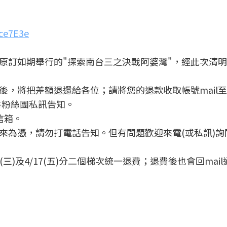
3ce7E3e
原訂如期舉行的"探索南台三之決戰阿婆灣"，經此次清
後，將把差額退還給各位；請將您的退款收取帳號mail至
方臉書粉絲團私訊告知。
信箱。
往來為憑，請勿打電話告知。但有問題歡迎來電(或私訊)詢問
三)及4/17(五)分二個梯次統一退費；退費後也會回mai