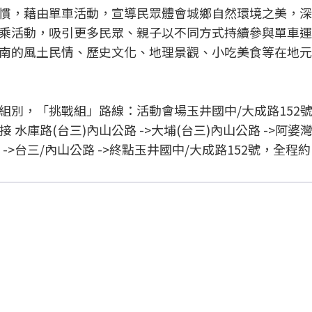
慣，藉由單車活動，宣導民眾體會城鄉自然環境之美，深
乘活動，吸引更多民眾、親子以不同方式持續參與單車運
南的風土民情、歷史文化、地理景觀、小吃美食等在地元
別，「挑戰組」路線：活動會場玉井國中/大成路152號
行接 水庫路(台三)內山公路 ->大埔(台三)內山公路 ->阿婆
 大埔 ->台三/內山公路 ->終點玉井國中/大成路152號，全程約