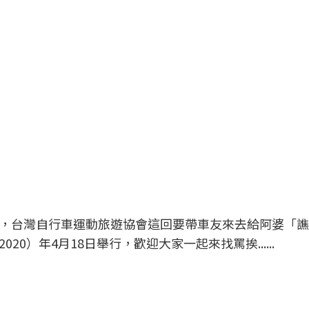
，台灣自行車運動旅遊協會這回要帶車友來去給阿婆「譙
0）年4月18日舉行，歡迎大家一起來找罵挨......