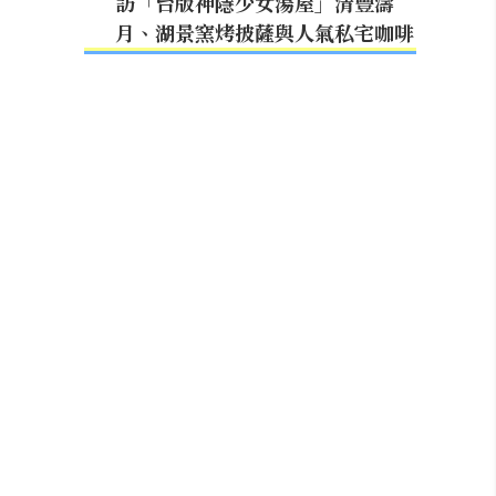
訪「台版神隱少女湯屋」清豐濤
月、湖景窯烤披薩與人氣私宅咖啡