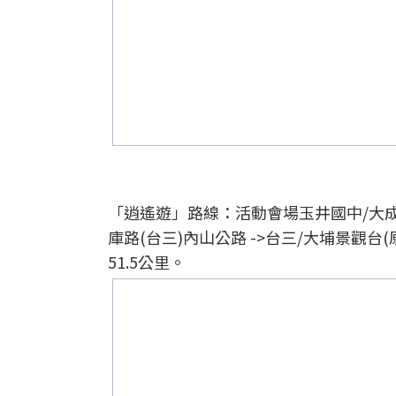
「逍遙遊」路線：活動會場玉井國中/大成路1
庫路(台三)內山公路 ->台三/大埔景觀台(
51.5公里。