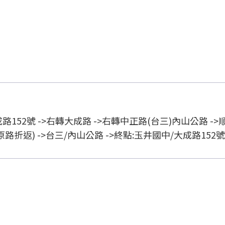
52號 ->右轉大成路 ->右轉中正路(台三)內山公路 ->
原路折返) ->台三/內山公路 ->終點:玉井國中/大成路15