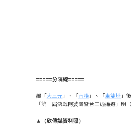
=====分隔線=====
繼「
大三元
」、「
南橫
」、「
東雙塔
」後
「第一屆決戰阿婆灣暨台三逍遙遊」明（202
▲（欣傳媒資料照）