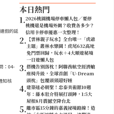
本日熱門
1
.
2026桃園機場停車懶人包／要停
桃機還是機場外圍？收費各多少？
明連假的延
信用卡停車優惠一次整理！
2
.
【雲林親子玩水】全台唯一「虎爺
主題」叢林水樂園！虎尾632高地
免門票回歸，玩水＋4大順遊秘境
一日遊懶人包
3
.
：04-
搭機告別落枕！阿聯酋航空經濟艙
座椅升級，全球首創「U-Dream
頭枕」包覆頭頸超好睡
l通知核
4
.
建築迷必朝聖！忠泰美術館10週
年：藤本壯介特展打頭陣，1:5大
屋根8月震撼空降台北
5
.
離市區15分鐘的嘉義祕境路線！造