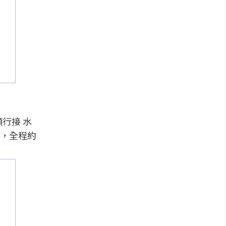
順行接 水
2號，全程約