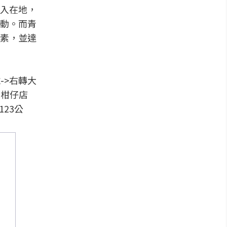
入在地，
動。而青
素，並達
->右轉大
灣柑仔店
123公