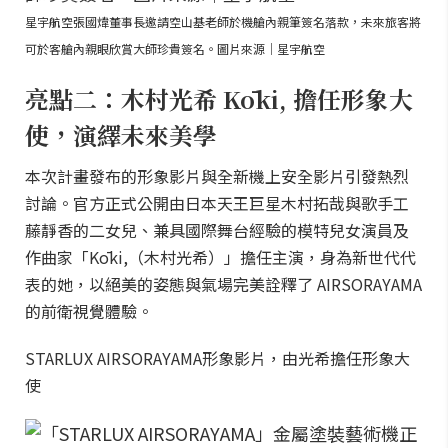
星宇航空張國煒董事長邀請空山基老師於機艙內親筆簽名落款，未來旅客將
可於客艙內親眼欣賞大師珍貴簽名。圖片來源｜星宇航空
亮點二：木村光希 Kōki, 擔任形象大
使，演繹未來美學
本次計畫發布的形象影片與全新機上安全影片引發熱烈
討論。官方正式公開由日本天王巨星木村拓哉與歌手工
藤靜香的二女兒、兼具國際舞台經驗的模特兒女演員及
作曲家「Kōki,（木村光希）」擔任主演，身為新世代代
表的她，以絕美的姿態與氣場完美詮釋了 AIRSORAYAMA
的前衛視覺體驗。
STARLUX AIRSORAYAMA形象影片，由光希擔任形象大
使