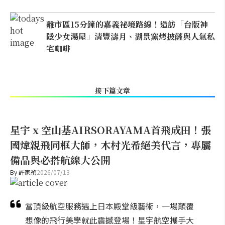
離市區15分鐘的嘉義祕境路線！造訪「台版神
隱少女湯屋」清豐濤月、湖景窯烤披薩與人氣私
宅咖啡
接下篇文章
星宇 x 空山基AIRSORAYAMA首飛成田！張
國煒親飛同框大師，木村光希絕美代言，專屬
備品與必搭航線大公開
By
許家禎
2026/07/13
當頂級航空服務遇上日本殿堂級藝術，一場顛覆
想像的飛行美學就此震撼登場！星宇航空攜手大