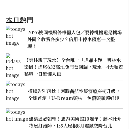
本日熱門
2026桃園機場停車懶人包／要停桃機還是機場
外圍？收費各多少？信用卡停車優惠一次整
理！
【雲林親子玩水】全台唯一「虎爺主題」叢林水
樂園！虎尾632高地免門票回歸，玩水＋4大順遊
秘境一日遊懶人包
搭機告別落枕！阿聯酋航空經濟艙座椅升級，
全球首創「U-Dream頭枕」包覆頭頸超好睡
建築迷必朝聖！忠泰美術館10週年：藤本壯介
特展打頭陣，1:5大屋根8月震撼空降台北