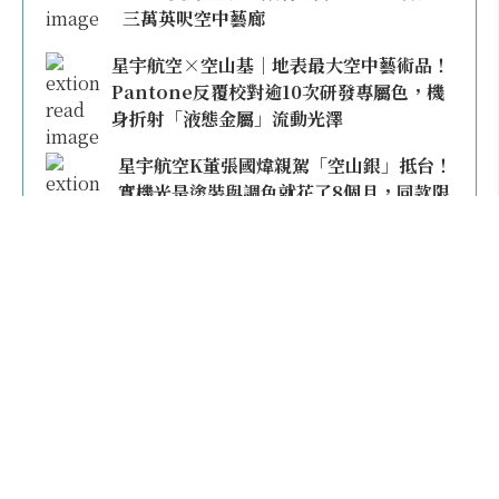
三萬英呎空中藝廊
星宇航空×空山基｜地表最大空中藝術品！
Pantone反覆校對逾10次研發專屬色，機
身折射「液態金屬」流動光澤
星宇航空K董張國煒親駕「空山銀」抵台！
實機光是塗裝與調色就花了8個月，同款限
量模型上架即秒殺
本日熱門
2026桃園機場停車懶人包／要停桃機還是機場
外圍？收費各多少？信用卡停車優惠一次整