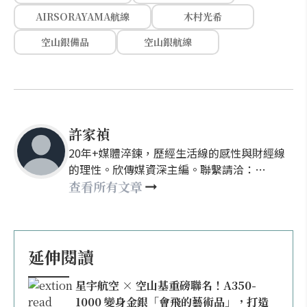
AIRSORAYAMA航線
木村光希
空山銀備品
空山銀航線
許家禎
20年+媒體淬鍊，歷經生活線的感性與財經線
的理性。欣傳媒資深主編。聯繫請洽：
nellyhsu@xinmedia.com
查看所有文章
延伸閱讀
星宇航空 × 空山基重磅聯名！A350-
1000 變身金銀「會飛的藝術品」，打造