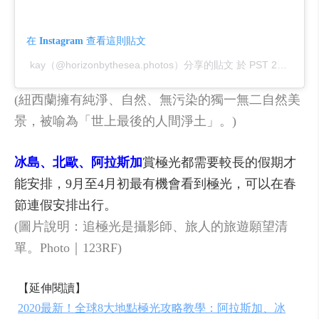
在 Instagram 查看這則貼文
kay（@horizonbythesea.photos）分享的貼文
PST 2019 年 12月 月 17 日 下午 10:45
於
(紐西蘭擁有純淨、自然、無污染的獨一無二自然美
景，被喻為「世上最後的人間淨土」。)
冰島、北歐、阿拉斯加
賞極光都需要較長的假期才
能安排，9月至4月初最有機會看到極光，可以在春
節連假安排出行。
(圖片說明：追極光是攝影師、旅人的旅遊願望清
單。Photo｜123RF)
【延伸閱讀】
2020最新！全球8大地點極光攻略教學：阿拉斯加、冰