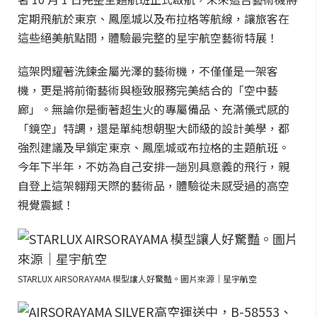
定期飛航於東京、鳳凰城以及布拉格等航線，讓旅客在
這些絕美航點間，體驗最完整的星宇航空藝術特展！
這架閃耀著洗鍊金屬光澤的藝術機，不僅僅是一架客
機，更是將前衛藝術與極致服務完美結合的「空中藝
廊」。無論你是衝著超生火的專屬備品、充滿儀式感的
「鏡空」特調，還是單純想朝聖大師級的設計美學，都
強烈建議及早鎖定東京、鳳凰城或布拉格的主題航班。
今年下半年，不妨為自己安排一趟別具意義的飛行，親
自登上這架翱翔天際的藝術品，體驗從未感受過的高空
視覺震撼！
STARLUX AIRSORAYAMA 模型讓人好驚豔。圖片來源｜星宇航空