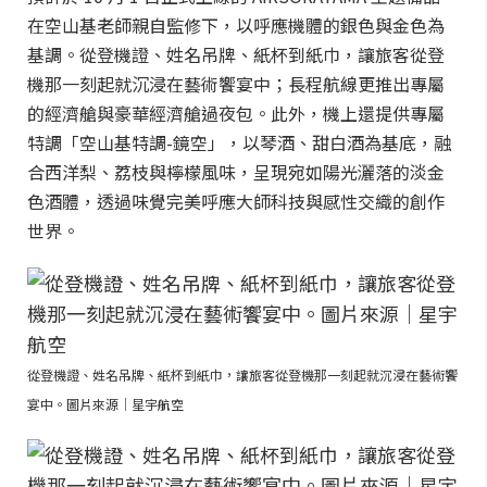
在空山基老師親自監修下，以呼應機體的銀色與金色為
基調。從登機證、姓名吊牌、紙杯到紙巾，讓旅客從登
機那一刻起就沉浸在藝術饗宴中；長程航線更推出專屬
的經濟艙與豪華經濟艙過夜包。此外，機上還提供專屬
特調「空山基特調-鏡空」，以琴酒、甜白酒為基底，融
合西洋梨、荔枝與檸檬風味，呈現宛如陽光灑落的淡金
色酒體，透過味覺完美呼應大師科技與感性交織的創作
世界。
從登機證、姓名吊牌、紙杯到紙巾，讓旅客從登機那一刻起就沉浸在藝術饗
宴中。圖片來源｜星宇航空