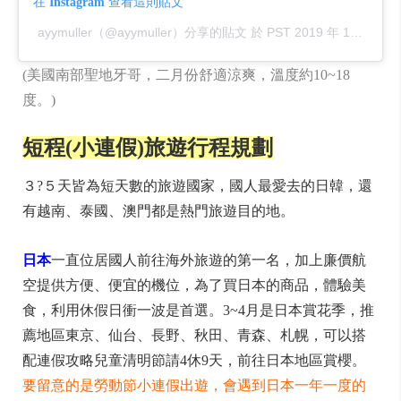
在 Instagram 查看這則貼文
ayymuller（@ayymuller）分享的貼文
PST 2019 年 12月 月 17 日 下午 10:17
於
(美國南部聖地牙哥，二月份舒適涼爽，溫度約10~18
度。)
短程(小連假)旅遊行程規劃
３?５天皆為短天數的旅遊國家，國人最愛去的日韓，還
有越南、泰國、澳門都是熱門旅遊目的地。
日本
一直位居國人前往海外旅遊的第一名，加上廉價航
空提供方便、便宜的機位，為了買日本的商品，體驗美
食，利用休假日衝一波是首選。3~4月是日本賞花季，推
薦地區東京、仙台、長野、秋田、青森、札幌，可以搭
配連假攻略兒童清明節請4休9天，前往日本地區賞櫻。
要留意的是勞動節小連假出遊，會遇到日本一年一度的