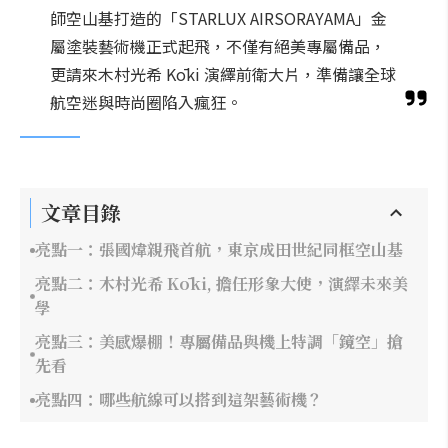
師空山基打造的「STARLUX AIRSORAYAMA」金
屬塗裝藝術機正式起飛，不僅有絕美專屬備品，
更請來木村光希 Kōki 演繹前衛大片，準備讓全球
航空迷與時尚圈陷入瘋狂。
文章目錄
亮點一：張國煒親飛首航，東京成田世紀同框空山基
亮點二：木村光希 Kōki, 擔任形象大使，演繹未來美
學
亮點三：美感爆棚！專屬備品與機上特調「鏡空」搶
先看
亮點四：哪些航線可以搭到這架藝術機？