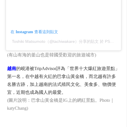
在 Instagram 查看這則貼文
Toshiki Matsumoto（@tachiwakare）分享的貼文
PST 2019 年 12月 月 18 日 上午 6:59
於
(有山有海的釜山也是韓國受歡迎的旅遊城市)
越南
的峴港被TripAdvisor評為「世界十大爆紅旅遊景點」
第一名，在中越有火紅的巴拿山黃金橋，而北越有許多
名勝古跡，加上越南的法式殖民文化、美食多、物價便
宜，近期也成為國人的最愛。
(圖片說明：巴拿山黃金橋是IG上的網紅景點。Photo｜
katyChang)