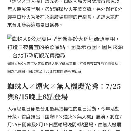
「煙火×無人機」燈光秀，蜘蛛人將與台北城市意象以
無人機展演呈現，搭配璀璨煙火完美交織，另外還有8分
鐘平日煙火秀及在永樂廣場舉辦的音樂會，邀請大家前
來台北參與這場夏日盛典。
蜘蛛人9公尺高巨型氣偶將於大稻埕碼頭亮相，打造日夜皆宜的拍照景點，
圖為示意圖。圖片來源｜台北市政府觀光傳播局
蜘蛛人×煙火×無人機燈光秀：7/25
與8/15晚上8點登場
大稻埕夏日節是台北最具指標性的夏日活動，今年活動
升級，首度推出「國際IP×煙火×無人機」展演，將在7
月25日開幕及8月15日壓軸場晚間8點登場，由無人機展