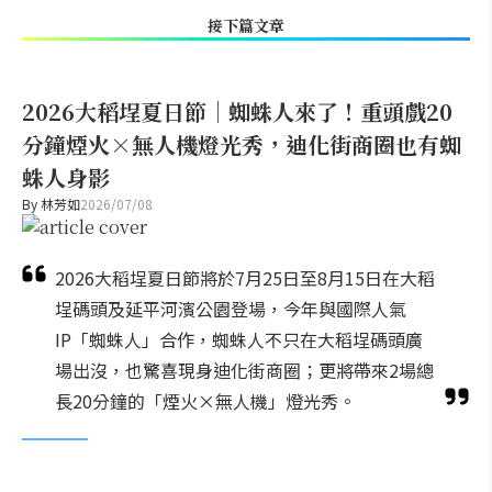
接下篇文章
2026大稻埕夏日節｜蜘蛛人來了！重頭戲20
分鐘煙火×無人機燈光秀，迪化街商圈也有蜘
蛛人身影
By
林芳如
2026/07/08
2026大稻埕夏日節將於7月25日至8月15日在大稻
埕碼頭及延平河濱公園登場，今年與國際人氣
IP「蜘蛛人」合作，蜘蛛人不只在大稻埕碼頭廣
場出沒，也驚喜現身迪化街商圈；更將帶來2場總
長20分鐘的「煙火×無人機」燈光秀。