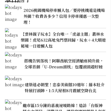
2026桃園機場停車懶人包／要停桃機還是機場
外圍？收費各多少？信用卡停車優惠一次整
理！
【雲林親子玩水】全台唯一「虎爺主題」叢林水
樂園！虎尾632高地免門票回歸，玩水＋4大順遊
秘境一日遊懶人包
搭機告別落枕！阿聯酋航空經濟艙座椅升級，
全球首創「U-Dream頭枕」包覆頭頸超好睡
建築迷必朝聖！忠泰美術館10週年：藤本壯介
特展打頭陣，1:5大屋根8月震撼空降台北
離市區15分鐘的嘉義祕境路線！造訪「台版神