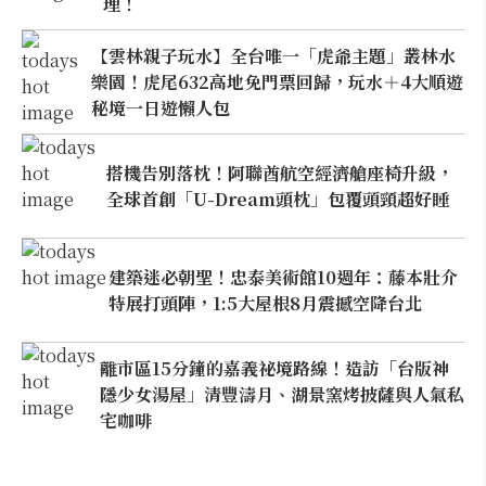
理！
【雲林親子玩水】全台唯一「虎爺主題」叢林水
樂園！虎尾632高地免門票回歸，玩水＋4大順遊
秘境一日遊懶人包
搭機告別落枕！阿聯酋航空經濟艙座椅升級，
全球首創「U-Dream頭枕」包覆頭頸超好睡
建築迷必朝聖！忠泰美術館10週年：藤本壯介
特展打頭陣，1:5大屋根8月震撼空降台北
離市區15分鐘的嘉義祕境路線！造訪「台版神
隱少女湯屋」清豐濤月、湖景窯烤披薩與人氣私
宅咖啡