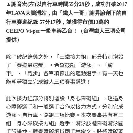
▲謝育宏(左)以自行車時間55分29秒，成功打破2017
年LAVA大鵬灣站，由「鐵人一哥」謝昇諺創下的自
行車賽道紀錄 57分17秒，並獲得市價13萬的
CEEPO Vi-per一級車架乙台！（台灣鐵人三項公司
提供）
除了破紀錄獎之外，「三鐵接力組」部分特別增設
了「賽道最速獎」，希望鼓勵「游泳」、「騎
車」、「跑步」各單項傑出的運動選手，有一天也
能朝著獨立完成鐵人三項賽事邁進！
此次接力組部分特別增設「身心障礙組」，透過身
心障礙選手和一般選手合作以接力方式，分別完成
游泳、自行車、路跑三項比賽。本次賽事共有有三
組「身心障礙接力組」選手，游泳肢體障礙游泳國
手張維捷、聽覺障礙網球國手林家文、肢體障礙羽