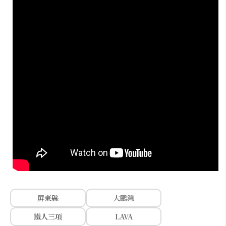
屏東縣
大鵬灣
鐵人三項
LAVA