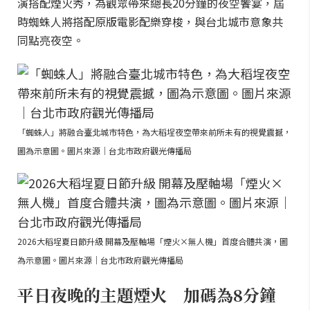
演搭配煙火秀，為觀眾帶來總長20分鐘的夜空饗宴，屆
時蜘蛛人將搭配原版電影配樂穿梭，與台北城市意象共
同點亮夜空。
「蜘蛛人」將融合臺北城市特色，為大稻埕夜空帶來前所未有的視覺震撼，
圖為示意圖。圖片來源｜台北市政府觀光傳播局
2026大稻埕夏日節升級 開幕及壓軸場「煙火×無人機」首度合體共演，圖
為示意圖。圖片來源｜台北市政府觀光傳播局
平日夜晚的主題煙火 加碼為8分鐘