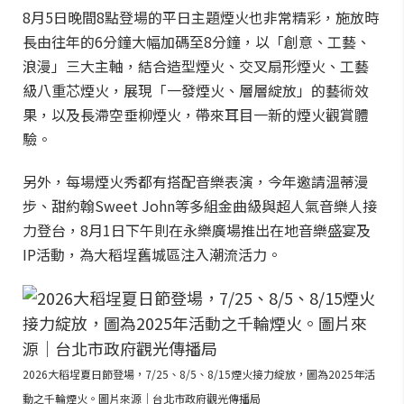
8月5日晚間8點登場的平日主題煙火也非常精彩，施放時
長由往年的6分鐘大幅加碼至8分鐘，以「創意、工藝、
浪漫」三大主軸，結合造型煙火、交叉扇形煙火、工藝
級八重芯煙火，展現「一發煙火、層層綻放」的藝術效
果，以及長滯空垂柳煙火，帶來耳目一新的煙火觀賞體
驗。
另外，每場煙火秀都有搭配音樂表演，今年邀請溫蒂漫
步、甜約翰Sweet John等多組金曲級與超人氣音樂人接
力登台，8月1日下午則在永樂廣場推出在地音樂盛宴及
IP活動，為大稻埕舊城區注入潮流活力。
2026大稻埕夏日節登場，7/25、8/5、8/15煙火接力綻放，圖為2025年活
動之千輪煙火。圖片來源｜台北市政府觀光傳播局