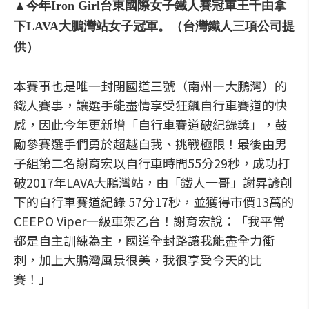
▲今年Iron Girl台東國際女子鐵人賽冠軍王千由拿
下LAVA大鵬灣站女子冠軍。（台灣鐵人三項公司提
供）
本賽事也是唯一封閉國道三號（南州—大鵬灣）的
鐵人賽事，讓選手能盡情享受狂飆自行車賽道的快
感，因此今年更新增「自行車賽道破紀錄獎」，鼓
勵參賽選手們勇於超越自我、挑戰極限！最後由男
子組第二名謝育宏以自行車時間55分29秒，成功打
破2017年LAVA大鵬灣站，由「鐵人一哥」謝昇諺創
下的自行車賽道紀錄 57分17秒，並獲得市價13萬的
CEEPO Viper一級車架乙台！謝育宏說：「我平常
都是自主訓練為主，國道全封路讓我能盡全力衝
刺，加上大鵬灣風景很美，我很享受今天的比
賽！」