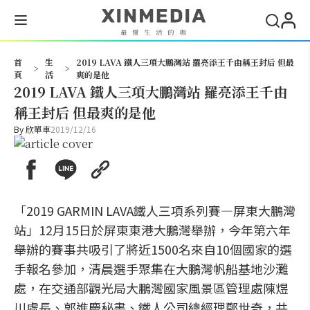
搜尋
首
生
2019 LAVA 鐵人三項大鵬灣站 羅亮添王千由稱王封后 但最
>
>
頁
活
爽的是他
2019 LAVA 鐵人三項大鵬灣站 羅亮添王千由
稱王封后 但最爽的是他
By
欣單車
2019/12/16
「2019 GARMIN LAVA鐵人三項系列賽—屏東大鵬灣
站」12月15日於屏東東港大鵬灣舉辦，今年第六年
舉辦的賽事共吸引了將近1500名來自10個國家的選
手報名參加，清晨選手聚集在大鵬灣帆船基地沙灘
處，在交通部觀光局大鵬灣國家風景區管理處陳煜
川處長、郭進慶秘書、鐵人公司總經理鄭世奇，共