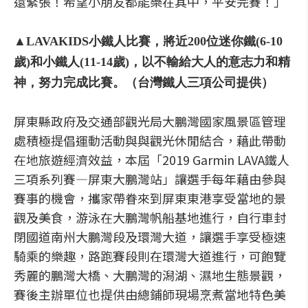
還緊張！希望小朋友都能樂在其中，平安完賽！」
▲LAVAKIDS小鐵人比賽，將近200位迷你鐵(6-10
歲)和小鐵人(11-14歲)，以不輸給大人的意志力和精
神，努力完成比賽。（台灣鐵人三項公司提供）
屏東縣政府及交通部觀光局大鵬灣國家風景區管理
處積極提倡運動活動與與觀光休閒結合，藉此帶動
在地旅遊經濟效益，本屆「2019 Garmin LAVA鐵人
三項系列賽—屏東大鵬灣站」讓選手每年藉由參與
賽事的機會，攜家帶眷來到屏東東港享受當地的景
觀及美食，游泳在大鵬灣帆船基地進行，自行車封
閉國道南州大鵬灣段及環灣大道，讓選手享受極速
騎乘的樂趣，路跑賽段則在環灣大道進行，可飽覽
秀麗的鵬灣大橋、大鵬灣的潟湖、濕地生態景觀，
賽後主辦單位也提供由總鋪師現場烹煮當地特色美