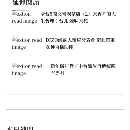
延伸閱讀
全台5間文青喫茶店（2）茶香裡的人
生哲理：台北 臻味茶苑
DIZO蜘蛛人新車發表會 南北單車
女神直播助陣
新年辦年貨／中台灣流行傳統應
有盡有
本日熱門