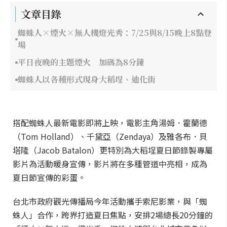
文章目錄
蜘蛛人×煙火×無人機燈光秀：7/25與8/15晚上8點登
場
平日夜晚的主題煙火 加碼為8分鐘
蜘蛛人以各種形式現身大稻埕、迪化街
搭配蜘蛛人最新電影即將上映，電影主角湯姆．霍蘭德
（Tom Holland）、千黛亞（Zendaya）及雅各布．貝
塔隆（Jacob Batalon）更特別為大稻埕夏日節錄製專屬
影片為活動暖身宣傳，影片將在多種管道中亮相，成為
夏日節宣傳的彩蛋。
台北市政府觀光傳播局今年活動攜手索尼影業，與「蜘
蛛人」合作，跨界打造夏日焦點，安排2場總長20分鐘的