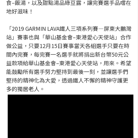
食–飯湯，以及甜點湯品綠豆露，讓完賽選手品嚐在
地好滋味！
「2019 GARMIN LAVA鐵人三項系列賽—屏東大鵬灣
站」賽事也與「華山基金會–東港愛心天使站」合作
做公益，只要12月15日賽事當天各組選手只要在時
間內完賽，每完賽一名選手就將捐出新台幣50元公
益款項給華山基金會–東港愛心天使站，用來。希望
能鼓勵所有選手努力堅持到最後一刻，並讓選手們
堅持的精神化為大愛，透過鐵人不懈的精神守護更
多的獨居老人。