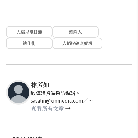
大稻埕夏日節
蜘蛛人
迪化街
大稻埕碼頭廣場
林芳如
欣傳媒資深採訪編輯。
sasalin@xinmedia.com／
happy21917@gmail.com
查看所有文章