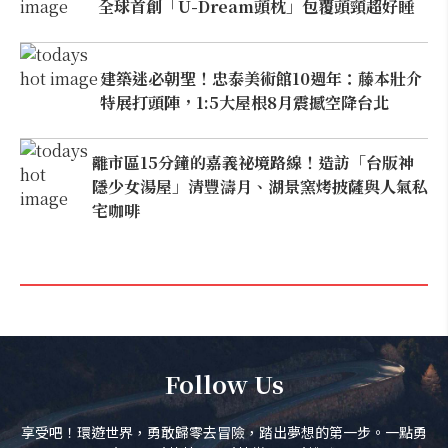
全球首創「U-Dream頭枕」包覆頭頸超好睡
建築迷必朝聖！忠泰美術館10週年：藤本壯介
特展打頭陣，1:5大屋根8月震撼空降台北
離市區15分鐘的嘉義祕境路線！造訪「台版神
隱少女湯屋」清豐濤月、湖景窯烤披薩與人氣私
宅咖啡
Follow Us
享受吧！環遊世界，勇敢歸零去冒險，踏出夢想的第一步。一點勇