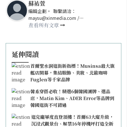
蘇祐萱
編輯企劃。 聯繫請洽：
maysu@xinmedia.com /
may860527@gmail.com
查看所有文章
延伸閱讀
首爾聖水洞逛街新指標！Musinsa最大旗
艦店開幕，集結服飾、美妝、北歐咖啡
Fuglen等千家品牌
韓系穿搭必收！精選6個韓國潮牌、選品
店，Matin Kim、ADER Error等品牌到
韓國逛街不可錯過
逛完龐畢度直登頂樓！首爾63大廈升級，
沉浸式觀景台、解禁16年停機坪打造全新