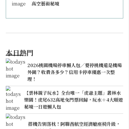
高空藝術秘境
本日熱門
2026桃園機場停車懶人包／要停桃機還是機場
外圍？收費各多少？信用卡停車優惠一次整
理！
【雲林親子玩水】全台唯一「虎爺主題」叢林水
樂園！虎尾632高地免門票回歸，玩水＋4大順遊
秘境一日遊懶人包
搭機告別落枕！阿聯酋航空經濟艙座椅升級，