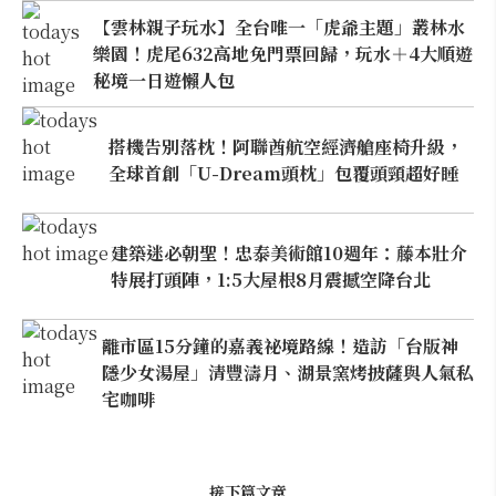
【雲林親子玩水】全台唯一「虎爺主題」叢林水
樂園！虎尾632高地免門票回歸，玩水＋4大順遊
秘境一日遊懶人包
搭機告別落枕！阿聯酋航空經濟艙座椅升級，
全球首創「U-Dream頭枕」包覆頭頸超好睡
建築迷必朝聖！忠泰美術館10週年：藤本壯介
特展打頭陣，1:5大屋根8月震撼空降台北
離市區15分鐘的嘉義祕境路線！造訪「台版神
隱少女湯屋」清豐濤月、湖景窯烤披薩與人氣私
宅咖啡
接下篇文章