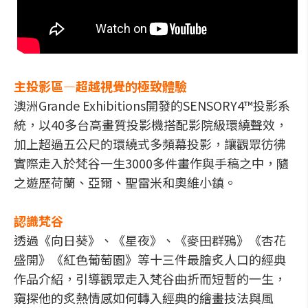
主投影區—超越視覺的極致體驗
澳洲Grande Exhibitions開發的SENSORY4™投影系
統，以40多台高畫質投影機搭配影院級環繞聲效，
加上超過五公尺的環繞式多頻幕投影，讓觀眾彷彿
實際走入於梵谷一生3000多件畫作與手稿之中，隨
之遊歷荷蘭、亞爾、聖雷米和奧維小鎮。
認識梵谷
透過《向日葵》、《星夜》、《麥田群鴉》《杏花
盛開》《紅色葡萄園》等十三件最膾炙人口的經典
作品介紹，引導觀眾走入梵谷曲折而短暫的一生，
窺探他的炙熱情感如何轉入經典的繪畫技法與風