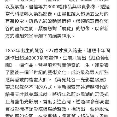
以及素描、書信等共3000幅作品與珍貴影像，透過
當代科技轉入動態影像，由畫框躍入超過五公尺的
巨幕投影，透過光影流動與環繞，帶領觀眾徜徉梵
谷的畫作之間，顛覆您對「展覽」的想像，以嶄新
方式體驗梵谷筆觸下的絕美神采。
1853年出生的梵谷，27歲才投入繪畫，短短十年間
創作出超過2000多幅畫作，生前只售出《紅色葡萄
園》一幅作品，彗星般短暫而傳奇的一生，卻影響
了隨後一個半世紀的藝術文化，成為最為眾人所熟
悉與愛戴的繪畫大師。《再見梵谷—光影體驗展》
帶您以截然不同的方式，重新探索梵谷跨越時代的
繪畫天才與美學成就，將近年為蔚為風潮的沉浸式
巨幕藝術光影展，首度引進台灣，透過40多部高畫
質投影機搭配影院級環繞聲效，構築出一個跳脫現
實的魔幻空間，在李斯特、韋瓦第、舒伯特、巴哈