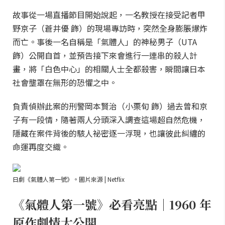
故事從一場直播節目開始說起，一名教授在接受記者甲
野京子（蒼井優 飾）的現場專訪時，突然全身膨脹爆炸
而亡。事後一名自稱是「氣體人」的神秘男子（UTA
飾）公開自首，並預告接下來會進行一連串的殺人計
畫，將「白色中心」的相關人士全都殺害，瞬間讓日本
社會壟罩在無形的恐懼之中。
負責偵辦此案的刑警岡本賢治（小栗旬 飾）過去曾和京
子有一段情，隨著兩人分頭深入調查這場超自然危機，
隱藏在案件背後的駭人祕密逐一浮現，也讓彼此糾纏的
命運再度交織。
日劇《氣體人第一號》。圖片來源 | Netflix
《氣體人第一號》必看亮點｜1960 年
原作劇情大公開