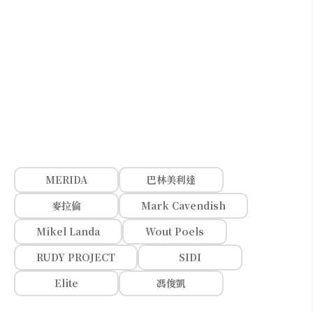
MERIDA
巴林美利達
麥拉倫
Mark Cavendish
Mikel Landa
Wout Poels
RUDY PROJECT
SIDI
Elite
馮俊凱