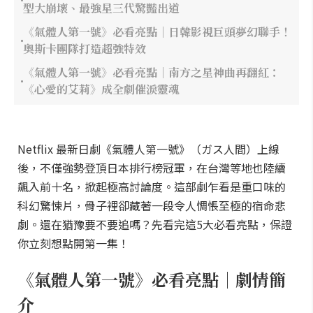
型大崩壞、最強星三代驚豔出道
《氣體人第一號》必看亮點｜日韓影視巨頭夢幻聯手！
奧斯卡團隊打造超強特效
《氣體人第一號》必看亮點｜南方之星神曲再翻紅：
《心愛的艾莉》成全劇催淚靈魂
Netflix 最新日劇《氣體人第一號》（ガス人間）上線
後，不僅強勢登頂日本排行榜冠軍，在台灣等地也陸續
飆入前十名，掀起極高討論度。這部劇乍看是重口味的
科幻驚悚片，骨子裡卻藏著一段令人惆悵至極的宿命悲
劇。還在猶豫要不要追嗎？先看完這5大必看亮點，保證
你立刻想點開第一集！
《氣體人第一號》必看亮點｜劇情簡
介