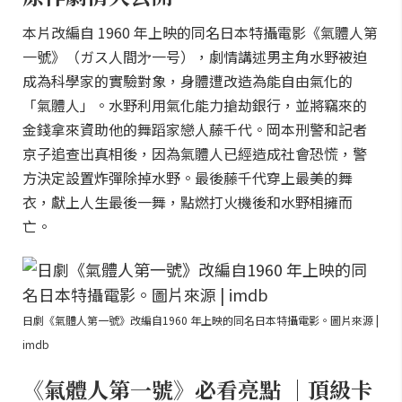
本片改編自 1960 年上映的同名日本特攝電影《氣體人第
一號》（ガス人間㐧一号），劇情講述男主角水野被迫
成為科學家的實驗對象，身體遭改造為能自由氣化的
「氣體人」。水野利用氣化能力搶劫銀行，並將竊來的
金錢拿來資助他的舞蹈家戀人藤千代。岡本刑警和記者
京子追查出真相後，因為氣體人已經造成社會恐慌，警
方決定設置炸彈除掉水野。最後藤千代穿上最美的舞
衣，獻上人生最後一舞，點燃打火機後和水野相擁而
亡。
日劇《氣體人第一號》改編自1960 年上映的同名日本特攝電影。圖片來源 |
imdb
《氣體人第一號》必看亮點 ｜頂級卡