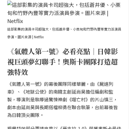
這部影集的演員卡司超強大，包括蒼井優、小栗旬和竹野內豐等實力派演員
參演。圖片來源 | Netflix
《氣體人第一號》必看亮點｜日韓影
視巨頭夢幻聯手！奧斯卡團隊打造超
強特效
《氣體人第一號》的幕後團隊同樣華麗，由《屍速列
車》、《地獄公使》的南韓主創延尚昊擔任編劇和監
製，導演則是執導過驚悚神劇《噬亡村》的片山慎三，
劇本由延尚昊與長期搭檔柳勇在聯合執筆，台前幕後皆
為日韓頂尖團隊。
視覺特效部分更請來曾以《哥吉拉-1.0》榮獲奧斯卡最佳