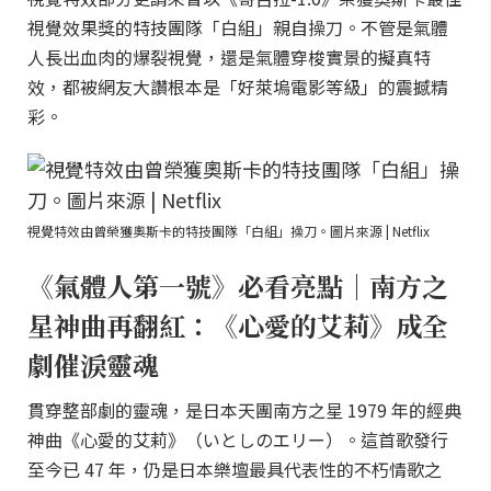
視覺效果獎的特技團隊「白組」親自操刀。不管是氣體
人長出血肉的爆裂視覺，還是氣體穿梭實景的擬真特
效，都被網友大讚根本是「好萊塢電影等級」的震撼精
彩。
視覺特效由曾榮獲奧斯卡的特技團隊「白組」操刀。圖片來源 | Netflix
《氣體人第一號》必看亮點｜南方之
星神曲再翻紅：《心愛的艾莉》成全
劇催淚靈魂
貫穿整部劇的靈魂，是日本天團南方之星 1979 年的經典
神曲《心愛的艾莉》（いとしのエリー）。這首歌發行
至今已 47 年，仍是日本樂壇最具代表性的不朽情歌之