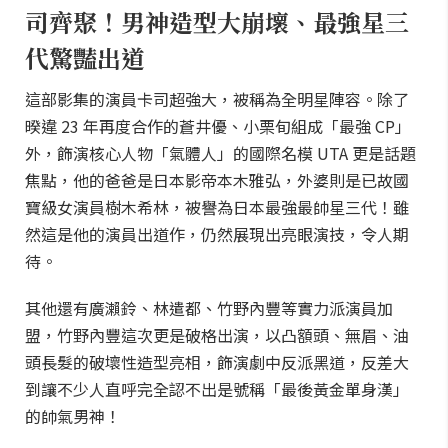
司齊聚！男神造型大崩壞、最強星三
代驚豔出道
這部影集的演員卡司超強大，被稱為全明星陣容。除了
暌違 23 年再度合作的蒼井優、小栗旬組成「最強 CP」
外，飾演核心人物「氣體人」的國際名模 UTA 更是話題
焦點，他的爸爸是日本影帝本木雅弘，外婆則是已故國
寶級女演員樹木希林，被譽為日本最強最帥星三代！雖
然這是他的演員出道作，仍然展現出亮眼演技，令人期
待。
其他還有廣瀨鈴、林遣都、竹野內豐等實力派演員加
盟，竹野內豐這次更是破格出演，以凸額頭、無眉、油
頭長髮的破壞性造型亮相，飾演劇中反派黑道，反差大
到讓不少人直呼完全認不出是號稱「最後黃金單身漢」
的帥氣男神！