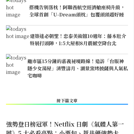
搭機告別落枕！阿聯酋航空經濟艙座椅升級，
全球首創「U-Dream頭枕」包覆頭頸超好睡
建築迷必朝聖！忠泰美術館10週年：藤本壯介
特展打頭陣，1:5大屋根8月震撼空降台北
離市區15分鐘的嘉義祕境路線！造訪「台版神
隱少女湯屋」清豐濤月、湖景窯烤披薩與人氣私
宅咖啡
接下篇文章
強勢登日榜冠軍！Netflix 日劇《氣體人第一
號》5 大必看亮點：小栗旬、蒼井優強勢卡