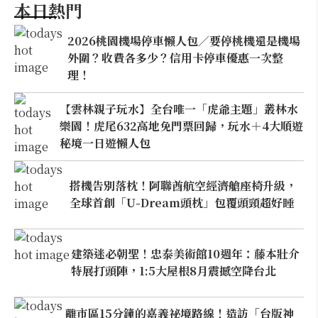
本日熱門
2026桃園機場停車懶人包／要停桃機還是機場
外圍？收費各多少？信用卡停車優惠一次整
理！
【雲林親子玩水】全台唯一「虎爺主題」叢林水
樂園！虎尾632高地免門票回歸，玩水＋4大順遊
秘境一日遊懶人包
搭機告別落枕！阿聯酋航空經濟艙座椅升級，
全球首創「U-Dream頭枕」包覆頭頸超好睡
建築迷必朝聖！忠泰美術館10週年：藤本壯介
特展打頭陣，1:5大屋根8月震撼空降台北
離市區15分鐘的嘉義祕境路線！造訪「台版神