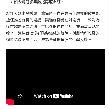
一，如今隨著影集熱播再度爆紅。
製作人延尚昊透露，籌備時一直在思考什麼樣的歌曲能
擔任推動劇情的關鍵，與編劇柳勇在討論後，一致認為
這首歌是不二之選。主唱桑田佳祐沙啞且充滿故事感的
嗓音，讓這首浪漫卻略帶傷感的旋律，與劇情所堆疊的
惆悵情緒不謀而合，成為全劇最催淚的化學反應。