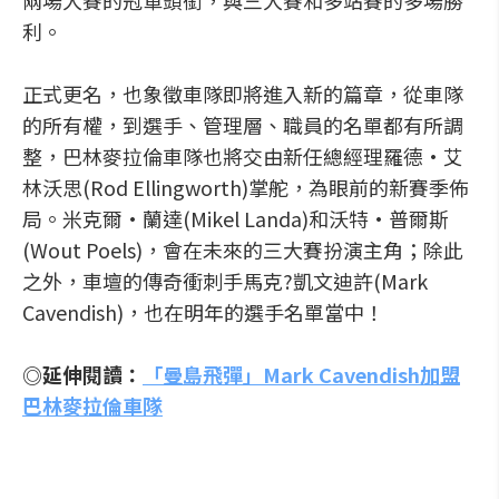
兩場大賽的冠軍頭銜，與三大賽和多站賽的多場勝
利。
正式更名，也象徵車隊即將進入新的篇章，從車隊
的所有權，到選手、管理層、職員的名單都有所調
整，巴林麥拉倫車隊也將交由新任總經理羅德·艾
林沃思(Rod Ellingworth)掌舵，為眼前的新賽季佈
局。米克爾·蘭達(Mikel Landa)和沃特·普爾斯
(Wout Poels)，會在未來的三大賽扮演主角；除此
之外，車壇的傳奇衝刺手馬克?凱文迪許(Mark
Cavendish)，也在明年的選手名單當中！
◎延伸閱讀：
「曼島飛彈」Mark Cavendish加盟
巴林麥拉倫車隊