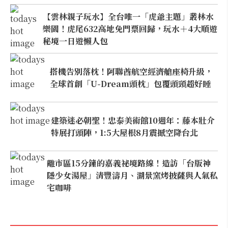
【雲林親子玩水】全台唯一「虎爺主題」叢林水
樂園！虎尾632高地免門票回歸，玩水＋4大順遊
秘境一日遊懶人包
搭機告別落枕！阿聯酋航空經濟艙座椅升級，
全球首創「U-Dream頭枕」包覆頭頸超好睡
建築迷必朝聖！忠泰美術館10週年：藤本壯介
特展打頭陣，1:5大屋根8月震撼空降台北
離市區15分鐘的嘉義祕境路線！造訪「台版神
隱少女湯屋」清豐濤月、湖景窯烤披薩與人氣私
宅咖啡