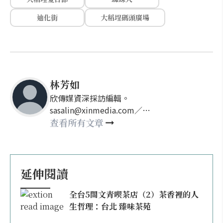
迪化街
大稻埕碼頭廣場
林芳如
欣傳媒資深採訪編輯。
sasalin@xinmedia.com／
happy21917@gmail.com
查看所有文章
延伸閱讀
全台5間文青喫茶店（2）茶香裡的人
生哲理：台北 臻味茶苑