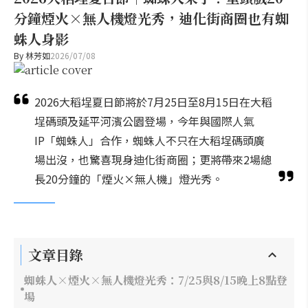
分鐘煙火×無人機燈光秀，迪化街商圈也有蜘
蛛人身影
By
林芳如
2026/07/08
2026大稻埕夏日節將於7月25日至8月15日在大稻
埕碼頭及延平河濱公園登場，今年與國際人氣
IP「蜘蛛人」合作，蜘蛛人不只在大稻埕碼頭廣
場出沒，也驚喜現身迪化街商圈；更將帶來2場總
長20分鐘的「煙火×無人機」燈光秀。
文章目錄
蜘蛛人×煙火×無人機燈光秀：7/25與8/15晚上8點登
場