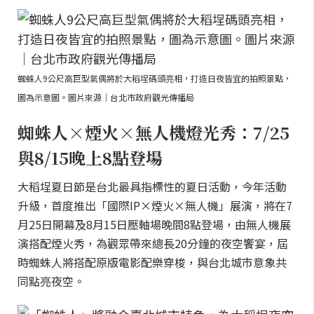
蜘蛛人9公尺高巨型氣偶將於大稻埕碼頭亮相，打造日夜皆宜的拍照景點，
圖為示意圖。圖片來源｜台北市政府觀光傳播局
蜘蛛人×煙火×無人機燈光秀：7/25
與8/15晚上8點登場
大稻埕夏日節是台北最具指標性的夏日活動，今年活動
升級，首度推出「國際IP×煙火×無人機」展演，將在7
月25日開幕及8月15日壓軸場晚間8點登場，由無人機展
演搭配煙火秀，為觀眾帶來總長20分鐘的夜空饗宴，屆
時蜘蛛人將搭配原版電影配樂穿梭，與台北城市意象共
同點亮夜空。