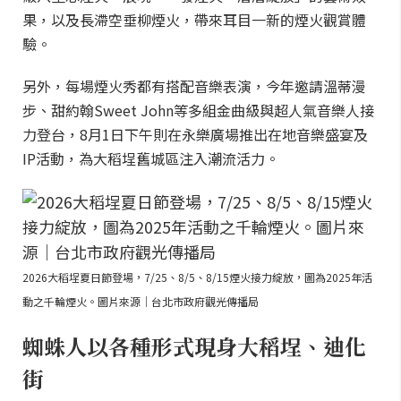
果，以及長滯空垂柳煙火，帶來耳目一新的煙火觀賞體
驗。
另外，每場煙火秀都有搭配音樂表演，今年邀請溫蒂漫
步、甜約翰Sweet John等多組金曲級與超人氣音樂人接
力登台，8月1日下午則在永樂廣場推出在地音樂盛宴及
IP活動，為大稻埕舊城區注入潮流活力。
2026大稻埕夏日節登場，7/25、8/5、8/15煙火接力綻放，圖為2025年活
動之千輪煙火。圖片來源｜台北市政府觀光傳播局
蜘蛛人以各種形式現身大稻埕、迪化
街