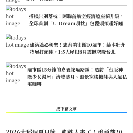
搭機告別落枕！阿聯酋航空經濟艙座椅升級，
全球首創「U-Dream頭枕」包覆頭頸超好睡
建築迷必朝聖！忠泰美術館10週年：藤本壯介
特展打頭陣，1:5大屋根8月震撼空降台北
離市區15分鐘的嘉義祕境路線！造訪「台版神
隱少女湯屋」清豐濤月、湖景窯烤披薩與人氣私
宅咖啡
接下篇文章
2026大稻埕夏日節｜蜘蛛人來了！重頭戲20