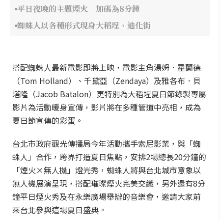
平日夜晚的主題煙火 加碼為8分鐘
蜘蛛人以各種形式現身大稻埕、迪化街
搭配蜘蛛人最新電影即將上映，電影主角湯姆．霍蘭德
（Tom Holland）、千黛亞（Zendaya）及雅各布．貝
塔隆（Jacob Batalon）更特別為大稻埕夏日節錄製專屬
影片為活動暖身宣傳，影片將在多種管道中亮相，成為
夏日節宣傳的彩蛋。
台北市政府觀光傳播局今年活動攜手索尼影業，與「蜘
蛛人」合作，跨界打造夏日焦點，安排2場總長20分鐘的
「煙火×無人機」燈光秀，蜘蛛人將與台北城市意象以
無人機展演呈現，搭配璀璨煙火完美交織，另外還有8分
鐘平日煙火秀及在永樂廣場舉辦的音樂會，邀請大家前
來台北參與這場夏日盛典。