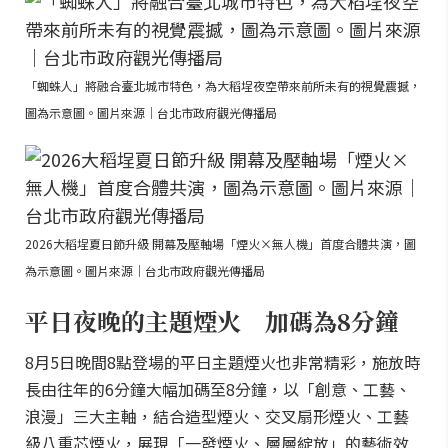
「蜘蛛人」將融合臺北城市特色，為大稻埕夜空帶來前所未有的視覺震撼，
圖為示意圖。圖片來源｜台北市政府觀光傳播局
2026大稻埕夏日節升級 開幕及壓軸場「煙火×無人機」首度合體共演，圖
為示意圖。圖片來源｜台北市政府觀光傳播局
平日夜晚的主題煙火 加碼為8分鐘
8月5日晚間8點登場的平日主題煙火也非常精彩，施放時
長由往年的6分鐘大幅加碼至8分鐘，以「創意、工藝、
浪漫」三大主軸，結合造型煙火、交叉扇形煙火、工藝
級八重芯煙火，展現「一發煙火、層層綻放」的藝術效