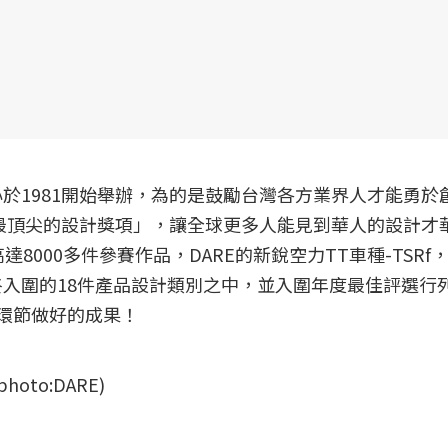
於1981開始舉辦，為的是鼓勵台灣各方業界人才能勇於
最頂尖的設計獎項」，讓全球更多人能見到華人的設計才華
8000多件參賽作品，DARE的新銳空力TT車種-TSRf
入圍的18件產品設計類別之中，並入圍年度最佳評選行
個環節做好的成果！
to:DARE)