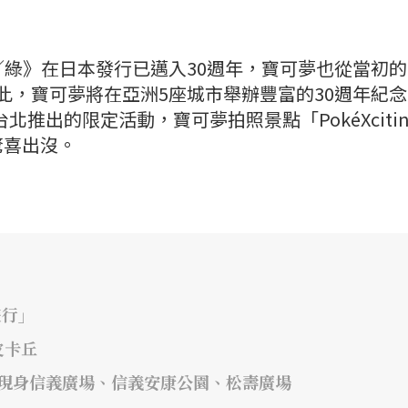
紅／綠》在日本發行已邁入30週年，寶可夢也從當初的1
為此，寶可夢將在亞洲5座城市舉辦豐富的30週年紀
北推出的限定活動，寶可夢拍照景點「PokéXcitin
驚喜出沒。
遊行」
皮卡丘
!」 現身信義廣場、信義安康公園、松壽廣場