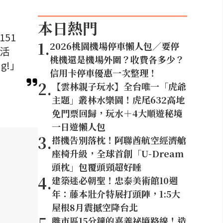
本日熱門
51
1
.
2026桃園機場停車懶人包／要停
念活
桃機還是機場外圍？收費各多少？
g!」
信用卡停車優惠一次整理！
2
.
【雲林親子玩水】全台唯一「虎爺
主題」叢林水樂園！虎尾632高地
免門票回歸，玩水＋4大順遊秘境
一日遊懶人包
3
.
搭機告別落枕！阿聯酋航空經濟艙
座椅升級，全球首創「U-Dream
頭枕」包覆頭頸超好睡
4
.
建築迷必朝聖！忠泰美術館10週
年：藤本壯介特展打頭陣，1:5大
屋根8月震撼空降台北
離市區15分鐘的嘉義祕境路線！造