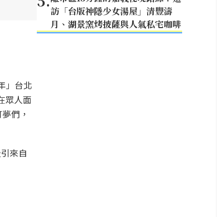
5
.
訪「台版神隱少女湯屋」清豐濤
月、湖景窯烤披薩與人氣私宅咖啡
週年」台北
在眾人面
可夢們，
吸引來自