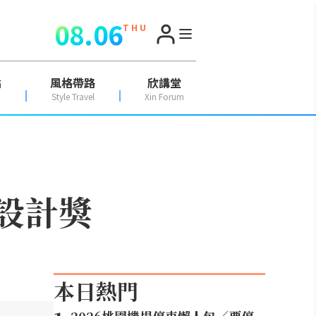
08.06
T H U
點
風格帶路
欣講堂
Style Travel
Xin Forum
點設計獎
本日熱門