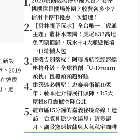
1
.
2026桃園機場停車懶人包／要停
桃機還是機場外圍？收費各多少？
信用卡停車優惠一次整理！
2
.
【雲林親子玩水】全台唯一「虎爺
主題」叢林水樂園！虎尾632高地
免門票回歸，玩水＋4大順遊秘境
一日遊懶人包
3
.
搭機告別落枕！阿聯酋航空經濟艙
創新設
座椅升級，全球首創「U-Dream
。2019
頭枕」包覆頭頸超好睡
，在這麼
4
.
建築迷必朝聖！忠泰美術館10週
列，是
年：藤本壯介特展打頭陣，1:5大
屋根8月震撼空降台北
5
.
離市區15分鐘的嘉義祕境路線！造
訪「台版神隱少女湯屋」清豐濤
月、湖景窯烤披薩與人氣私宅咖啡