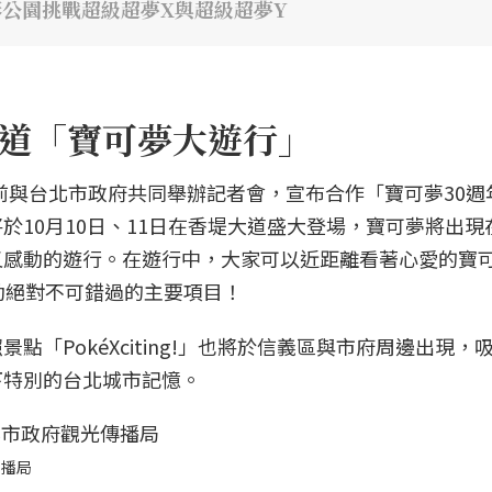
線形公園挑戰超級超夢X與超級超夢Y
香堤大道「寶可夢大遊行」
夢公司日前與台北市政府共同舉辦記者會，宣布合作「寶可夢30
於10月10日、11日在香堤大道盛大登場，寶可夢將出現
又感動的遊行。在遊行中，大家可以近距離看著心愛的寶
動絕對不可錯過的主要項目！
「PokéXciting!」也將於信義區與市府周邊出現，
下特別的台北城市記憶。
傳播局