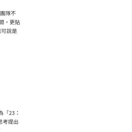
業團隊不
間，更貼
獎可說是
為「23：
思考提出