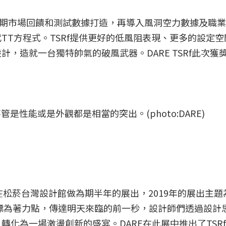
據長期市場回饋和測試數據打造，再導入風洞空力數據及職
TT方程式。TSRf提供更好的低風阻表現、更多的設定空
，造就一台獨特帥氣的破風武器。DARE TSRf此次獲
管是性能或是外觀都是相當的突出。(photo:DARE)
在松菸台灣設計館做為期半年的展出，2019年的展出主題
目標為著力點，傳達明天來臨的前一秒，設計師們透過設計
化為一場激盪創新的盛宴。DARE在此展中推出了TSRf