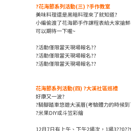
?花海節系列活動(三) ?手作教室
美味料理還是黑暗料理來了就知道?
小編偷渡了花海節手作課程表給大家搶鮮
可以期待一下喔~
?活動僅限當天現場報名??
?活動僅限當天現場報名??
?活動僅限當天現場報名??
花海節系列活動(四) ?大溪社區巡禮
好康又一波?
?騎腳踏車悠遊大溪厝(考驗體力的時候到了?
?米果DIY或斗笠彩繪
12月7日有上午、下午2場次，1場3??0?