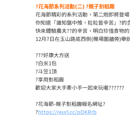
?花海節系列活動(二) ?親子割稻趣
花海節精彩的系列活動，第二炮即將登場
你知道「誰知盤中飧，粒粒皆辛苦」?的
快來體驗農夫?‍?的辛苦，明白珍惜食物的
12月7日在玉山路底西側(機場圍牆旁)舉
???好康大方送
?白米1包
?斗笠1頂
?享用割稻飯
歡迎大家大手牽小手一起來玩喔??????
?花海節-親子割稻趣報名網址?
?
https://reurl.cc/pDKRrb