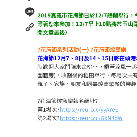
2019嘉義市花海節已於12/7熱鬧舉
等著您來參加！12/7早上10點將於玉
閱文章最後）
?花海節系列活動(一) ?花海節焢窯樂
花海節12月7、8日及14、15日將在頭
時歡迎大家鬥陣來企桃~~，乘著涼風一起
圍牆旁)，收割後的稻田舉行，每場次共
親子、家族、朋友和同事焢窯聚餐的樂趣
?花海節焢窯樂報名網址?
第1場次?
https://reurl.cc/yyAYeE
第2場次?
https://reurl.cc/GkN4oW