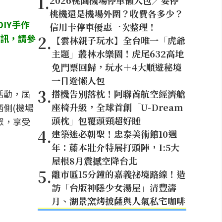
1
.
2026桃園機場停車懶人包／要停
桃機還是機場外圍？收費各多少？
IY手作
信用卡停車優惠一次整理！
資訊，請參
2
.
【雲林親子玩水】全台唯一「虎爺
主題」叢林水樂園！虎尾632高地
免門票回歸，玩水＋4大順遊秘境
一日遊懶人包
3
.
活動，屆
搭機告別落枕！阿聯酋航空經濟艙
座椅升級，全球首創「U-Dream
西側(機場
頭枕」包覆頭頸超好睡
眾，享受
4
.
建築迷必朝聖！忠泰美術館10週
年：藤本壯介特展打頭陣，1:5大
屋根8月震撼空降台北
5
.
離市區15分鐘的嘉義祕境路線！造
訪「台版神隱少女湯屋」清豐濤
月、湖景窯烤披薩與人氣私宅咖啡