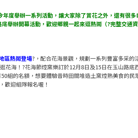
行，今年度舉辦一系列活動，讓大家除了賞花之外，還有很多D
山路底舉辦開幕活動，歡迎鄉親一起來逗熱鬧（?完整交通
港地區熱鬧登場
?，配合花海景觀，規劃一系列豐富多采的
逛花海！?花海節焢窯樂訂於12月8日及15日在玉山路底
有50組的名額，想要體驗昔時田間堆造土窯焢熟美食的民
，歡迎組隊報名喔！