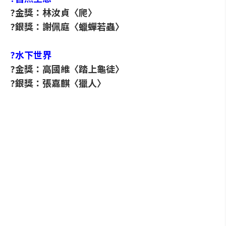
?金獎：林汝貞〈爬〉
?銀獎：謝佩庭〈蠟蟬若蟲〉
?水下世界
?金獎：高國維〈踏上龜徒〉
?銀獎：張嘉麒〈獵人〉