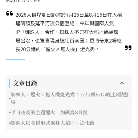
2026大稻埕夏日節將於7月25日至8月15日在大稻
埕碼頭及延平河濱公園登場，今年與國際人氣
IP「蜘蛛人」合作，蜘蛛人不只在大稻埕碼頭廣
場出沒，也驚喜現身迪化街商圈；更將帶來2場總
長20分鐘的「煙火×無人機」燈光秀。
文章目錄
蜘蛛人×煙火×無人機燈光秀：7/25與8/15晚上8點登
場
平日夜晚的主題煙火 加碼為8分鐘
蜘蛛人以各種形式現身大稻埕、迪化街