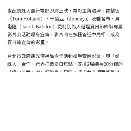
搭配蜘蛛人最新電影即將上映，電影主角湯姆．霍蘭德
（Tom Holland）、千黛亞（Zendaya）及雅各布．貝
塔隆（Jacob Batalon）更特別為大稻埕夏日節錄製專屬
影片為活動暖身宣傳，影片將在多種管道中亮相，成為
夏日節宣傳的彩蛋。
台北市政府觀光傳播局今年活動攜手索尼影業，與「蜘
蛛人」合作，跨界打造夏日焦點，安排2場總長20分鐘的
「煙火×無人機」燈光秀，蜘蛛人將與台北城市意象以
無人機展演呈現，搭配璀璨煙火完美交織，另外還有8分
鐘平日煙火秀及在永樂廣場舉辦的音樂會，邀請大家前
來台北參與這場夏日盛典。