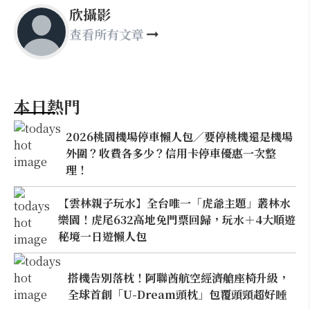
欣攝影
查看所有文章
本日熱門
2026桃園機場停車懶人包／要停桃機還是機場
外圍？收費各多少？信用卡停車優惠一次整
理！
【雲林親子玩水】全台唯一「虎爺主題」叢林水
樂園！虎尾632高地免門票回歸，玩水＋4大順遊
秘境一日遊懶人包
搭機告別落枕！阿聯酋航空經濟艙座椅升級，
全球首創「U-Dream頭枕」包覆頭頸超好睡