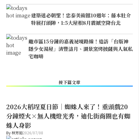
建築迷必朝聖！忠泰美術館10週年：藤本壯介
特展打頭陣，1:5大屋根8月震撼空降台北
離市區15分鐘的嘉義祕境路線！造訪「台版神
隱少女湯屋」清豐濤月、湖景窯烤披薩與人氣私
宅咖啡
接下篇文章
2026大稻埕夏日節｜蜘蛛人來了！重頭戲20
分鐘煙火×無人機燈光秀，迪化街商圈也有蜘
蛛人身影
By
林芳如
2026/07/08