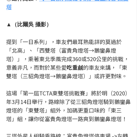
塔
▲（比爾吳 攝影）
提到「一日系列」，車友們最耳熟能詳的莫過於
「北高」、「西雙塔（富貴角燈塔→鵝鑾鼻燈
塔）」，乘著東北季風完成360或520公里的挑戰，
意義非凡，而對於某些愛
吃重鹹
的車友來講，「東
雙塔（三貂角燈塔→鵝鑾鼻燈塔）」或許更對味。
這場「第一屆TCTA東雙塔挑戰賽」將於明（2020）
年3月14日舉行，路線除了從三貂角燈塔騎到鵝鑾鼻
燈塔的「東雙塔」組外，加碼更重口味的「東三
塔」組，讓你從富貴角燈塔一路爽到鵝鑾鼻燈塔！
三塔外星人組騎乘路線：富貴角燈塔停車場 ->左轉