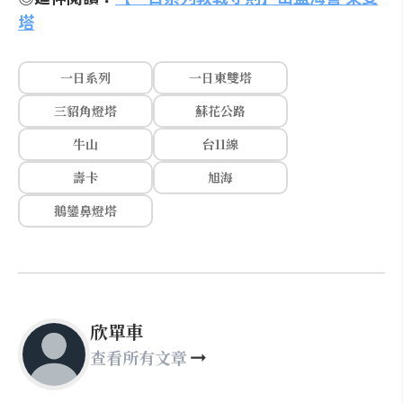
塔
一日系列
一日東雙塔
三貂角燈塔
蘇花公路
牛山
台11線
壽卡
旭海
鵝鑾鼻燈塔
欣單車
查看所有文章