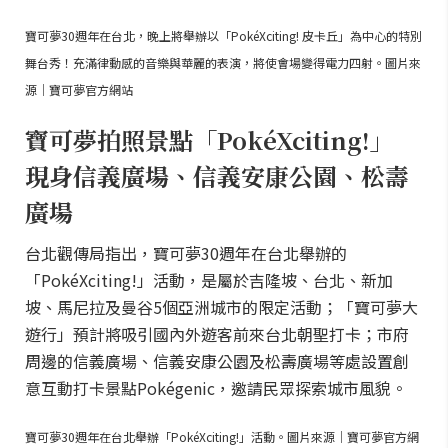
寶可夢30週年在台北，晚上將舉辦以「PokéXciting! 皮卡丘」為中心的特別
舞台秀！充滿律動感的音樂與華麗的表演，將使會場變得電力四射。圖片來
源｜寶可夢官方網站
寶可夢拍照景點「PokéXciting!」
現身信義廣場、信義安康公園、松壽
廣場
台北觀傳局指出，寶可夢30週年在台北舉辦的
「PokéXciting!」活動，是屬於吉隆坡、台北、新加
坡、馬尼拉及曼谷5個亞洲城市的限定活動；「寶可夢大
遊行」預計將吸引國內外遊客前來台北朝聖打卡；市府
周邊的信義廣場、信義安康公園及松壽廣場等處設置創
意互動打卡景點Pokégenic，邀請民眾探索城市風貌。
寶可夢30週年在台北舉辦「PokéXciting!」活動。圖片來源｜寶可夢官方網