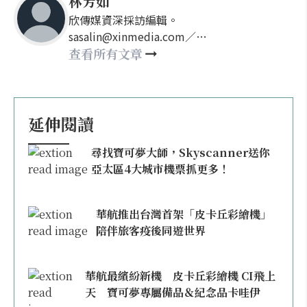
林芳如
欣傳媒資深採訪編輯。
sasalin@xinmedia.com／
happy21917@gmail.com
查看所有文章
延伸閱讀
尋找寶可夢大師，Skyscanner送你
亞太區4大城市機票抓更多！
華航推出台灣首架「皮卡丘彩繪機」
陪伴旅客疫後同遊世界
華航最繽紛新機 皮卡丘彩繪機 CI飛上
天 寶可夢專屬備品＆紀念品卡哇伊