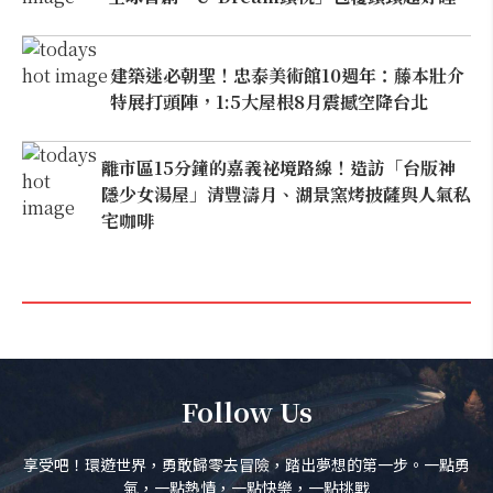
建築迷必朝聖！忠泰美術館10週年：藤本壯介
特展打頭陣，1:5大屋根8月震撼空降台北
離市區15分鐘的嘉義祕境路線！造訪「台版神
隱少女湯屋」清豐濤月、湖景窯烤披薩與人氣私
宅咖啡
Follow Us
享受吧！環遊世界，勇敢歸零去冒險，踏出夢想的第一步。一點勇
氣，一點熱情，一點快樂，一點挑戰