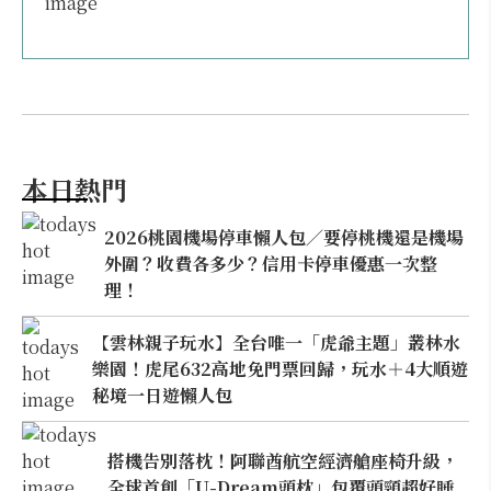
本日熱門
2026桃園機場停車懶人包／要停桃機還是機場
外圍？收費各多少？信用卡停車優惠一次整
理！
【雲林親子玩水】全台唯一「虎爺主題」叢林水
樂園！虎尾632高地免門票回歸，玩水＋4大順遊
秘境一日遊懶人包
搭機告別落枕！阿聯酋航空經濟艙座椅升級，
全球首創「U-Dream頭枕」包覆頭頸超好睡