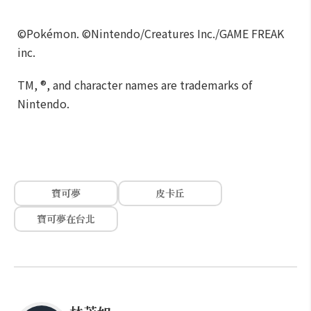
©Pokémon. ©Nintendo/Creatures Inc./GAME FREAK
inc.
TM, ®, and character names are trademarks of
Nintendo.
寶可夢
皮卡丘
寶可夢在台北