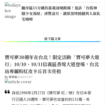
離市區15分鐘的嘉義祕境路線！造訪「台版神
隱少女湯屋」清豐濤月、湖景窯烤披薩與人氣私
宅咖啡
接下篇文章
寶可夢30週年在台北！限定活動「寶可夢大遊
行」10/10、10/11信義區香堤大道登場，台北
站專屬粉紅皮卡丘首次亮相
By
林芳如
2026/07/07
自從1996年2月27日《寶可夢 紅／綠》在日本發
行已邁入30週年，寶可夢也從當初的151種，來