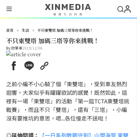
搜尋
首頁
>
生活
>
不只東雙塔 加碼三塔等你來挑戰！
不只東雙塔 加碼三塔等你來挑戰！
By
欣單車
2019/12/06
之前小編不小心騎了個「東雙塔」，受到車友熱烈
迴響，大家似乎有躍躍欲試的感覺！既然如此，這
裡有一場「東雙塔」的活動「第一屆TCTA東雙塔挑
戰賽」，而且不只「雙塔」，還有「三塔」，小編
沒有要推坑的意思，嗯...各位慢走不送啦！
◎延伸閱讀：
【一日系列教戰守則】山盟海誓 東雙