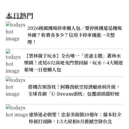
本日熱門
2026桃園機場停車懶人包／要停桃機還是機場
外圍？收費各多少？信用卡停車優惠一次整
理！
【雲林親子玩水】全台唯一「虎爺主題」叢林水
樂園！虎尾632高地免門票回歸，玩水＋4大順遊
秘境一日遊懶人包
搭機告別落枕！阿聯酋航空經濟艙座椅升級，
全球首創「U-Dream頭枕」包覆頭頸超好睡
建築迷必朝聖！忠泰美術館10週年：藤本壯介
特展打頭陣，1:5大屋根8月震撼空降台北