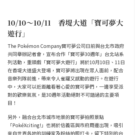
10/10～10/11 香堤大道「寶可夢大
遊行」
The Pokémon Company寶可夢公司日前與台北市政府
共同舉辦記者會，宣布合作「寶可夢30週年」台北站系
列活動，重頭戲「寶可夢大遊行」將於10月10日、11日
在香堤大道盛大登場，寶可夢將出現在眾人面前，配合
音樂列隊前進，帶來令人雀躍又感動的遊行。在遊行
中，大家可以近距離看著心愛的寶可夢們，一邊享受派
對的歡樂氣氛，是30週年活動絕對不可錯過的主要項
目！
另外，融合台北市城市地景的寶可夢拍照景點
「PokéXciting!」也將於信義區與市府周邊出現，吸引
來自世界各地的訓練家及粉絲拍照打卡，留下特別的台