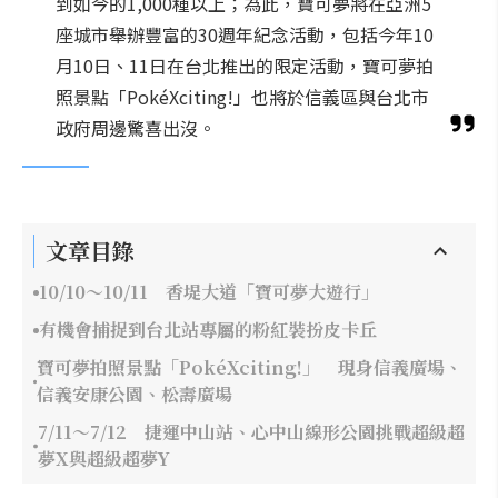
到如今的1,000種以上；為此，寶可夢將在亞洲5
座城市舉辦豐富的30週年紀念活動，包括今年10
月10日、11日在台北推出的限定活動，寶可夢拍
照景點「PokéXciting!」也將於信義區與台北市
政府周邊驚喜出沒。
文章目錄
10/10～10/11 香堤大道「寶可夢大遊行」
有機會捕捉到台北站專屬的粉紅裝扮皮卡丘
寶可夢拍照景點「PokéXciting!」 現身信義廣場、
信義安康公園、松壽廣場
7/11～7/12 捷運中山站、心中山線形公園挑戰超級超
夢X與超級超夢Y