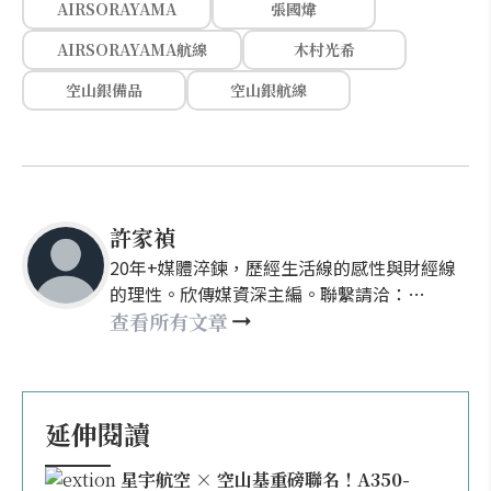
AIRSORAYAMA
張國煒
AIRSORAYAMA航線
木村光希
空山銀備品
空山銀航線
許家禎
20年+媒體淬鍊，歷經生活線的感性與財經線
的理性。欣傳媒資深主編。聯繫請洽：
nellyhsu@xinmedia.com
查看所有文章
延伸閱讀
星宇航空 × 空山基重磅聯名！A350-