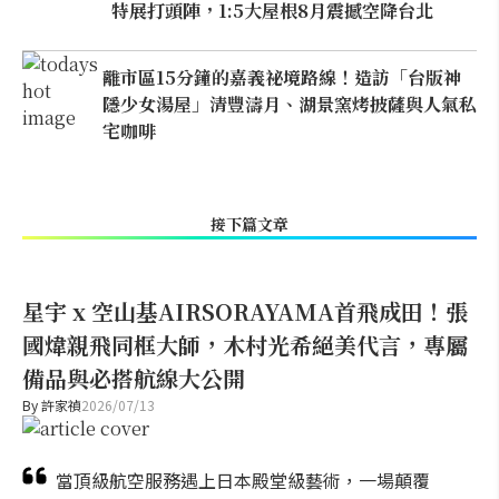
特展打頭陣，1:5大屋根8月震撼空降台北
離市區15分鐘的嘉義祕境路線！造訪「台版神
隱少女湯屋」清豐濤月、湖景窯烤披薩與人氣私
宅咖啡
接下篇文章
星宇 x 空山基AIRSORAYAMA首飛成田！張
國煒親飛同框大師，木村光希絕美代言，專屬
備品與必搭航線大公開
By
許家禎
2026/07/13
當頂級航空服務遇上日本殿堂級藝術，一場顛覆