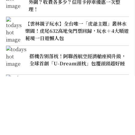
外圍？收費各多少？信用卡停車優惠一次整
理！
【雲林親子玩水】全台唯一「虎爺主題」叢林水
樂園！虎尾632高地免門票回歸，玩水＋4大順遊
秘境一日遊懶人包
搭機告別落枕！阿聯酋航空經濟艙座椅升級，
全球首創「U-Dream頭枕」包覆頭頸超好睡
建築迷必朝聖！忠泰美術館10週年：藤本壯介
特展打頭陣，1:5大屋根8月震撼空降台北
離市區15分鐘的嘉義祕境路線！造訪「台版神
隱少女湯屋」清豐濤月、湖景窯烤披薩與人氣私
宅咖啡