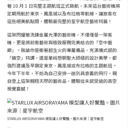
著 10 月 1 日完整主題航班正式啟航，未來這台藝術機將
定期飛航於東京、鳳凰城以及布拉格等航線，讓旅客在
這些絕美航點間，體驗最完整的星宇航空藝術特展！
這架閃耀著洗鍊金屬光澤的藝術機，不僅僅是一架客
機，更是將前衛藝術與極致服務完美結合的「空中藝
廊」。無論你是衝著超生火的專屬備品、充滿儀式感的
「鏡空」特調，還是單純想朝聖大師級的設計美學，都
強烈建議及早鎖定東京、鳳凰城或布拉格的主題航班。
今年下半年，不妨為自己安排一趟別具意義的飛行，親
自登上這架翱翔天際的藝術品，體驗從未感受過的高空
視覺震撼！
STARLUX AIRSORAYAMA 模型讓人好驚豔。圖片來源｜星宇航空