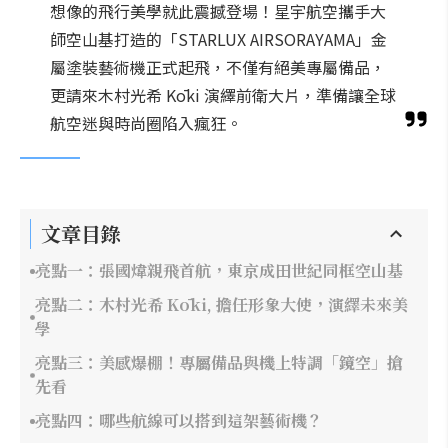
想像的飛行美學就此震撼登場！星宇航空攜手大
師空山基打造的「STARLUX AIRSORAYAMA」金
屬塗裝藝術機正式起飛，不僅有絕美專屬備品，
更請來木村光希 Kōki 演繹前衛大片，準備讓全球
航空迷與時尚圈陷入瘋狂。
文章目錄
亮點一：張國煒親飛首航，東京成田世紀同框空山基
亮點二：木村光希 Kōki, 擔任形象大使，演繹未來美
學
亮點三：美感爆棚！專屬備品與機上特調「鏡空」搶
先看
亮點四：哪些航線可以搭到這架藝術機？