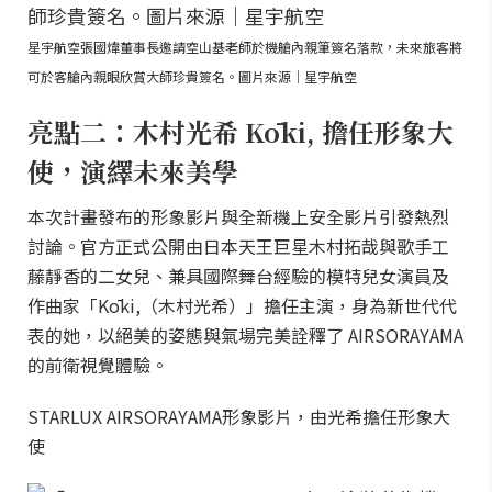
星宇航空張國煒董事長邀請空山基老師於機艙內親筆簽名落款，未來旅客將
可於客艙內親眼欣賞大師珍貴簽名。圖片來源｜星宇航空
亮點二：木村光希 Kōki, 擔任形象大
使，演繹未來美學
本次計畫發布的形象影片與全新機上安全影片引發熱烈
討論。官方正式公開由日本天王巨星木村拓哉與歌手工
藤靜香的二女兒、兼具國際舞台經驗的模特兒女演員及
作曲家「Kōki,（木村光希）」擔任主演，身為新世代代
表的她，以絕美的姿態與氣場完美詮釋了 AIRSORAYAMA
的前衛視覺體驗。
STARLUX AIRSORAYAMA形象影片，由光希擔任形象大
使