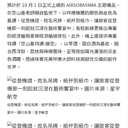
預計於 10 月 1 日正式上線的 AIRSORAYAMA 主題備品，
在空山基老師親自監修下，以呼應機體的銀色與金色為
基調。從登機證、姓名吊牌、紙杯到紙巾，讓旅客從登
機那一刻起就沉浸在藝術饗宴中；長程航線更推出專屬
的經濟艙與豪華經濟艙過夜包。此外，機上還提供專屬
特調「空山基特調-鏡空」，以琴酒、甜白酒為基底，融
合西洋梨、荔枝與檸檬風味，呈現宛如陽光灑落的淡金
色酒體，透過味覺完美呼應大師科技與感性交織的創作
世界。
從登機證、姓名吊牌、紙杯到紙巾，讓旅客從登機那一刻起就沉浸在藝術饗
宴中。圖片來源｜星宇航空