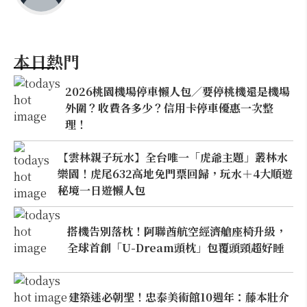
本日熱門
2026桃園機場停車懶人包／要停桃機還是機場
外圍？收費各多少？信用卡停車優惠一次整
理！
【雲林親子玩水】全台唯一「虎爺主題」叢林水
樂園！虎尾632高地免門票回歸，玩水＋4大順遊
秘境一日遊懶人包
搭機告別落枕！阿聯酋航空經濟艙座椅升級，
全球首創「U-Dream頭枕」包覆頭頸超好睡
建築迷必朝聖！忠泰美術館10週年：藤本壯介