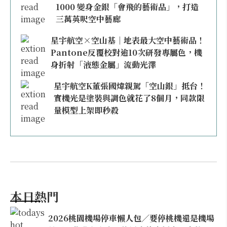
1000 變身金銀「會飛的藝術品」，打造
三萬英呎空中藝廊
星宇航空×空山基｜地表最大空中藝術品！
Pantone反覆校對逾10次研發專屬色，機
身折射「液態金屬」流動光澤
星宇航空K董張國煒親駕「空山銀」抵台！
實機光是塗裝與調色就花了8個月，同款限
量模型上架即秒殺
本日熱門
2026桃園機場停車懶人包／要停桃機還是機場