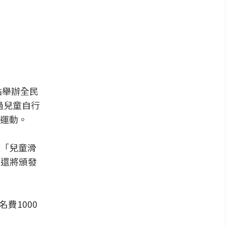
站舉辦全民
過兒童自行
運動。
「兒童滑
名還將頒發
費1000