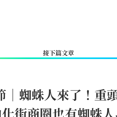
接下篇文章
日節｜蜘蛛人來了！重
迪化街商圈也有蜘蛛人