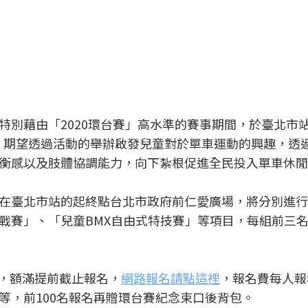
特別藉由「2020環台賽」高水準的賽事期間，於臺北市
，期望透過活動的舉辦啟發兒童對於單車運動的興趣，透
衡感以及肢體協調能力，向下紮根促進全民投入單車休閒
在臺北市站的起終點台北市政府前仁愛廣場，將分別進行
戰賽」、「兒童BMX自由式特技賽」等項目，每組前三
名，額滿提前截止報名，
網路報名請點這裡
，報名費每人報名
等，前100名報名再贈環台賽紀念束口後背包。