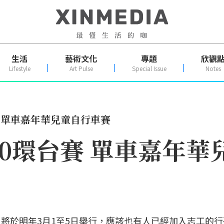
生活
藝術文化
專題
欣觀
Lifestyle
Art Pulse
Special Issue
Notes
賽 單車嘉年華兒童自行車賽
20環台賽 單車嘉年華
」將於明年3月1至5日舉行，應該也有人已經加入志工的