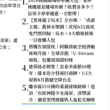
1
.
2026桃園機場停車懶人包／要停
際自由車環台
桃機還是機場外圍？收費各多少？
吧！
信用卡停車優惠一次整理！
2
.
【雲林親子玩水】全台唯一「虎爺
主題」叢林水樂園！虎尾632高地
免門票回歸，玩水＋4大順遊秘境
一日遊懶人包
湯豪」盧
3
.
搭機告別落枕！阿聯酋航空經濟艙
8公里；
座椅升級，全球首創「U-Dream
。
頭枕」包覆頭頸超好睡
4
.
建築迷必朝聖！忠泰美術館10週
年：藤本壯介特展打頭陣，1:5大
屋根8月震撼空降台北
5
.
離市區15分鐘的嘉義祕境路線！造
訪「台版神隱少女湯屋」清豐濤
月、湖景窯烤披薩與人氣私宅咖啡