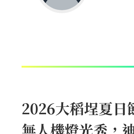
2026大稻埕夏
無人機燈光秀，