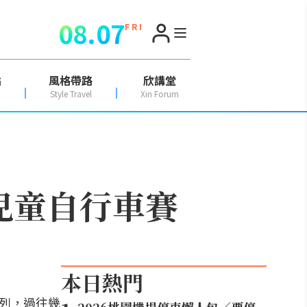
08.07
F R I
點
風格帶路
欣講堂
Style Travel
Xin Forum
兒童自行車賽
本日熱門
行列，過往幾