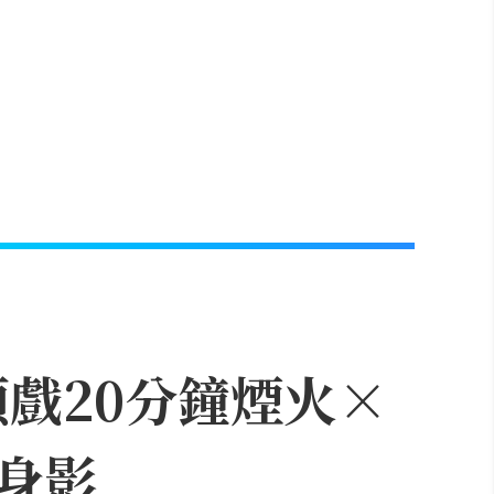
頭戲20分鐘煙火×
身影