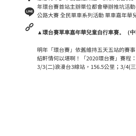
年環台賽首站主辦單位都會舉辦推坑活動-小
公路大賽 全民單車系列活動 單車嘉年華
▲環台賽單車嘉年華兒童自行車賽。（中
明年「環台賽」依舊維持五天五站的賽事
紹軒情何以堪啊！「2020環台賽」賽程：3/1
3/3(二)浪漫台3線站，156.5公里；3/4(