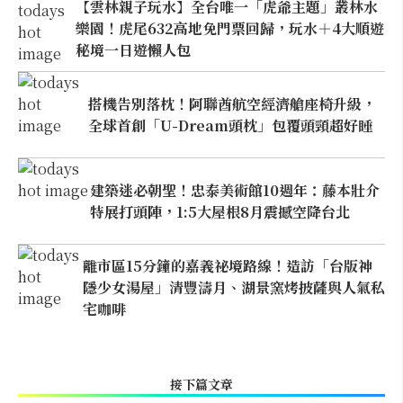
【雲林親子玩水】全台唯一「虎爺主題」叢林水
樂園！虎尾632高地免門票回歸，玩水＋4大順遊
秘境一日遊懶人包
搭機告別落枕！阿聯酋航空經濟艙座椅升級，
全球首創「U-Dream頭枕」包覆頭頸超好睡
建築迷必朝聖！忠泰美術館10週年：藤本壯介
特展打頭陣，1:5大屋根8月震撼空降台北
離市區15分鐘的嘉義祕境路線！造訪「台版神
隱少女湯屋」清豐濤月、湖景窯烤披薩與人氣私
宅咖啡
接下篇文章