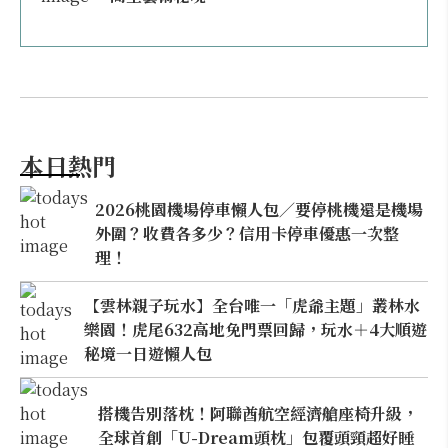
本日熱門
2026桃園機場停車懶人包／要停桃機還是機場
外圍？收費各多少？信用卡停車優惠一次整
理！
【雲林親子玩水】全台唯一「虎爺主題」叢林水
樂園！虎尾632高地免門票回歸，玩水＋4大順遊
秘境一日遊懶人包
搭機告別落枕！阿聯酋航空經濟艙座椅升級，
全球首創「U-Dream頭枕」包覆頭頸超好睡