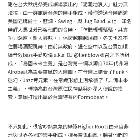
剛在台大秋虎祭完成爆場演出的「泥灘地浪人」魅力無
法擋。由一群旅居台灣的樂手組成，帶你透過音樂周遊
美國老牌爵士、藍調、Swing、與 Jug Band 文化，知名
樂評人馬世芳形容他們的音樂，「乍聽輕輕鬆鬆，其實
功力深厚，耐人尋味。」保證越聽越過癮，冬天也忍不
住要喝酒配跳舞！由前無政府、盪在空中以及台買加環
繞音效bass手愛吹倫 a.k.a. DJ @llenblow號召之下所組
成，「島國未來主義」是台灣第一個以源自70年代非洲
Afrobeat為主要靈感的大樂團，在音樂上結合了Funk、
迷幻、Jazz等元素，在意識形態上則承襲了「非洲未來
主義」，轉換為對台灣原住民神話與外星人傳說的摸
索，意圖打造出屬於台灣特有的Formobeat。
不只如此，很會吵熱氣氛的樂隊Higher Rootz由來自非
洲與世界各地的樂手組成，擅長雷鬼曲風，聽著他們的