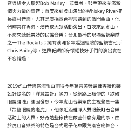
音樂總令人聽起Bob Marley，眾舞者、鼓手帶來充滿激
情與力量的聲音；首度來到虎山演出的Whiskey River擅
長鄉村音樂，尤其是廣播電台裡常聽到的熱門金曲，他
們時常在香港、澳門或大眾活動演出，首次來到虎山，
不妨來聽聽美妙的民謠音樂；台北最棒的現場藍調樂隊
之一The Rockits；擁有澳洲多年巡迴經驗的藍調吉他手
Chris Bailey等，這群低調卻身懷絕技好手們的演出實在
不容錯過。
2019虎山音樂祭海報由甫得今年葛萊美獎最佳專輯包裝
設計提名的「洋蔥設計」操刀。從網路上瘋傳的「跌破
眼鏡貓咪」迷因發想，今年虎山音樂祭的主視覺是一隻
「跌破眼鏡的老虎」，他像近距離睜大雙眼般盯著音樂
活動上的人群，好奇這些傢伙在做些什麼有趣的事，由
於虎山音樂祭的特色是台式電子花車跟荒廢宮廟舞台，