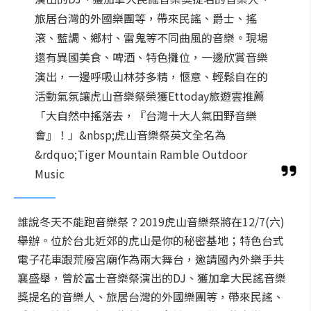
旅居台灣的外國樂團等，帶來民謠、爵士、搖
滾、藍調、鄉村、雷鬼等不同曲風的音樂。現場
還有異國美食、啤酒、特色攤位，一邊欣賞音樂
演出，一邊呼吸山林芬多精，愜意、輕鬆自在的
活動氣氛讓虎山音樂祭榮獲Ettoday旅遊雲推薦
「大自然中搖落去，『台灣十大人氣田野音樂
會』！」&nbsp;虎山音樂祭英文全名為
&rdquo;Tiger Mountain Ramble Outdoor
Music
誰說冬天不能跑音樂祭？2019虎山音樂祭將在12/7(六)
舉辦。位於台北近郊的虎山是你的秘密基地；特色台式
電子花車跟荒廢宮廟作為兩大舞台，邀請國內外樂手共
襄盛舉，曾於富士音樂祭演出的DJ、獲加拿大民謠音樂
獎提名的音樂人、旅居台灣的外國樂團等，帶來民謠、