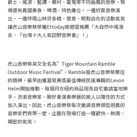
爵士、搖滾、藍調、鄉村、雷鬼等不同曲風的音樂。現
場還有異國美食、啤酒、特色攤位，一邊欣賞音樂演
出，一邊呼吸山林芬多精，愜意、輕鬆自在的活動氣氛
讓虎山音樂祭榮獲Ettoday旅遊雲推薦「大自然中搖落
去，『台灣十大人氣田野音樂會』！」
虎山音樂祭英文全名為”Tiger Mountain Ramble
Outdoor Music Festival"，Ramble是虎山音樂祭嚮往
的精神。最早由獲葛萊美獎最佳傳統民謠專輯的Levon
Helm開始推動，每個月在紐約烏茲塔克自宅邀請當地樂
手、流浪音樂家、剛好會演奏樂器的旅人以隨性的方式
加入演出。因此，虎山音樂祭每次邀請音樂類型迥異的
音樂家們齊聚一堂，企圖在現場打造一種歡快、熱鬧、
親密的氣氛。