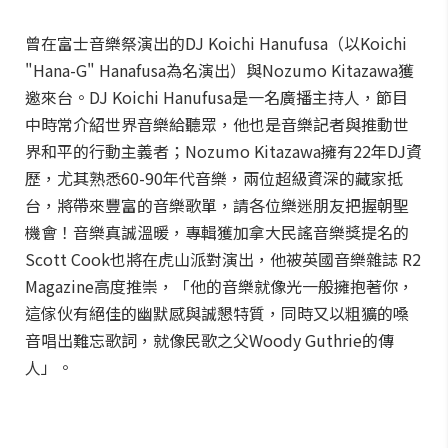
曾在富士音樂祭演出的DJ Koichi Hanufusa（以Koichi
"Hana-G" Hanafusa為名演出）與Nozumo Kitazawa獲
邀來台。DJ Koichi Hanufusa是一名廣播主持人，節目
中時常介紹世界音樂給聽眾，他也是音樂記者與推動世
界和平的行動主義者；Nozumo Kitazawa擁有22年DJ資
歷，尤其熟悉60-90年代音樂，兩位超級資深的藏家抵
台，將帶來豐富的音樂歌單，請各位樂迷朋友把握朝聖
機會！音樂真誠溫暖，專輯獲加拿大民謠音樂獎提名的
Scott Cook也將在虎山派對演出，他被英國音樂雜誌 R2
Magazine高度推崇，「他的音樂就像光一般擁抱著你，
這傢伙有絕佳的幽默感與誠懇特質，同時又以粗獷的嗓
音唱出難忘歌詞，就像民歌之父Woody Guthrie的傳
人」。