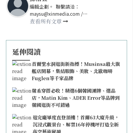
編輯企劃。 聯繫請洽：
maysu@xinmedia.com /
may860527@gmail.com
查看所有文章
延伸閱讀
首爾聖水洞逛街新指標！Musinsa最大旗
艦店開幕，集結服飾、美妝、北歐咖啡
Fuglen等千家品牌
韓系穿搭必收！精選6個韓國潮牌、選品
店，Matin Kim、ADER Error等品牌到
韓國逛街不可錯過
逛完龐畢度直登頂樓！首爾63大廈升級，
沉浸式觀景台、解禁16年停機坪打造全新
高空藝術秘境