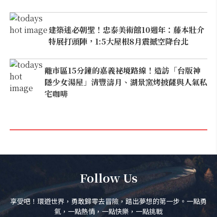
建築迷必朝聖！忠泰美術館10週年：藤本壯介
特展打頭陣，1:5大屋根8月震撼空降台北
離市區15分鐘的嘉義祕境路線！造訪「台版神
隱少女湯屋」清豐濤月、湖景窯烤披薩與人氣私
宅咖啡
Follow Us
享受吧！環遊世界，勇敢歸零去冒險，踏出夢想的第一步。一點勇
氣，一點熱情，一點快樂，一點挑戰