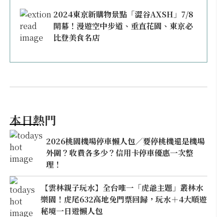
2024東京新購物景點「澀谷AXSH」7/8
開幕！漫遊空中步道、垂直花園、東京必
比登美食名店
本日熱門
2026桃園機場停車懶人包／要停桃機還是機場
外圍？收費各多少？信用卡停車優惠一次整
理！
【雲林親子玩水】全台唯一「虎爺主題」叢林水
樂園！虎尾632高地免門票回歸，玩水＋4大順遊
秘境一日遊懶人包