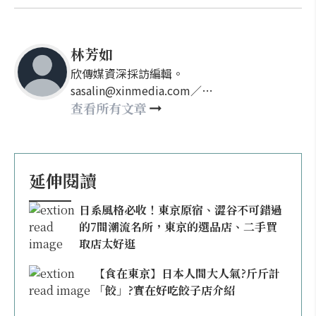
林芳如
欣傳媒資深採訪編輯。
sasalin@xinmedia.com／
happy21917@gmail.com
查看所有文章
延伸閱讀
日系風格必收！東京原宿、澀谷不可錯過
的7間潮流名所，東京的選品店、二手買
取店太好逛
【食在東京】日本人間大人氣?斤斤計
「餃」?實在好吃餃子店介紹