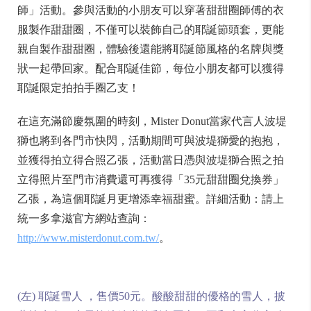
師」活動。參與活動的小朋友可以穿著甜甜圈師傅的衣
服製作甜甜圈，不僅可以裝飾自己的耶誕節頭套，更能
親自製作甜甜圈，體驗後還能將耶誕節風格的名牌與獎
狀一起帶回家。配合耶誕佳節，每位小朋友都可以獲得
耶誕限定拍拍手圈乙支！
在這充滿節慶氛圍的時刻，Mister Donut當家代言人波堤
獅也將到各門市快閃，活動期間可與波堤獅愛的抱抱，
並獲得拍立得合照乙張，活動當日憑與波堤獅合照之拍
立得照片至門市消費還可再獲得「35元甜甜圈兌換券」
乙張，為這個耶誕月更增添幸福甜蜜。詳細活動：請上
統一多拿滋官方網站查詢：
http://www.misterdonut.com.tw/
。
(左) 耶誕雪人 ，售價50元。酸酸甜甜的優格的雪人，披