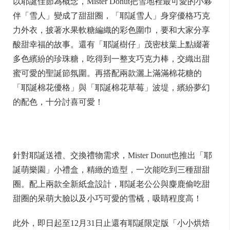
以耶誕佳節為概念，Mister Donut把雪地裡最可愛的小夥
伴「雪人」變成了甜甜圈，「耶誕雪人」身穿優格巧克
力外衣，披著水果軟糖編織的彩色圍巾，要和大家分享
酸甜幸福的故事。還有「耶誕樹仔」茂密枝葉上點綴著
多色繽紛的珍珠糖，吃得到一整支巧克力棒，交織出甜
蜜可愛的聖誕節氛圍。再搭配兩款灑上滿滿棉花糖的
「耶誕棉花優格」與「耶誕棉花草莓」波堤，繽紛夢幻
的配色，十分討喜可愛！
針對耶誕送禮、交換禮物需求，Mister Donut也推出「耶
誕萌樂園」小禮盒，精緻的造型，一次能吃到三種甜甜
圈。配上兩款全新紙盒設計，耶誕老公公與麋鹿偷吃甜
甜圈的呆萌大臉以及小巧可愛的雪橇，吸睛程度高！
此外，即日起至12月31日止還有耶誕限定版「小小烘焙