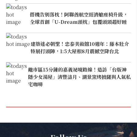
搭機告別落枕！阿聯酋航空經濟艙座椅升級，
全球首創「U-Dream頭枕」包覆頭頸超好睡
建築迷必朝聖！忠泰美術館10週年：藤本壯介
特展打頭陣，1:5大屋根8月震撼空降台北
離市區15分鐘的嘉義祕境路線！造訪「台版神
隱少女湯屋」清豐濤月、湖景窯烤披薩與人氣私
宅咖啡