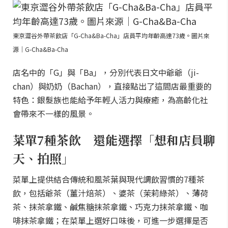
東京澀谷外帶茶飲店「G-Cha&Ba-Cha」店員平均年齡高達73歲。圖片來
源｜G-Cha&Ba-Cha
店名中的「G」與「Ba」，分別代表日文中爺爺（ji-
chan）與奶奶（Bachan），直接點出了這間店最重要的
特色：銀髮族也能給予年輕人活力與療癒，為高齡化社
會帶來不一樣的風景。
菜單7種茶飲 還能選擇「想和店員聊
天、拍照」
菜單上提供結合傳統和風茶葉與現代調飲習慣的7種茶
飲，包括爺茶（薑汁焙茶）、婆茶（茉莉綠茶）、薄荷
茶、抹茶拿鐵、鹹焦糖抹茶拿鐵、巧克力抹茶拿鐵、咖
啡抹茶拿鐵；在菜單上選好口味後，可進一步選擇是否