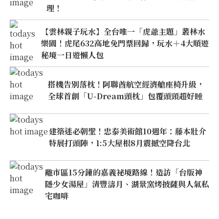
理！
【雲林親子玩水】全台唯一「虎爺主題」叢林水
樂園！虎尾632高地免門票回歸，玩水＋4大順遊
秘境一日遊懶人包
搭機告別落枕！阿聯酋航空經濟艙座椅升級，
全球首創「U-Dream頭枕」包覆頭頸超好睡
建築迷必朝聖！忠泰美術館10週年：藤本壯介
特展打頭陣，1:5大屋根8月震撼空降台北
離市區15分鐘的嘉義祕境路線！造訪「台版神
隱少女湯屋」清豐濤月、湖景窯烤披薩與人氣私
宅咖啡