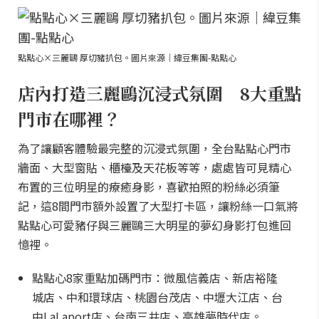
點點心×三麗鷗 厚切豬扒包。圖片來源｜緯豆集團-點點心
店內打造三麗鷗沉浸式氛圍 8大重點
門市在哪裡？
為了讓顧客體驗最完整的沉浸式氛圍，全台點點心門市
牆面、大型窗貼、櫃檯及天花板等等，處處皆可見精心
布置的三位明星的療癒身影，喜歡拍照的粉絲必須筆
記，這8間門市額外設置了大型打卡區，讓粉絲一口氣將
點點心可愛豬仔與三麗鷗三大明星的夢幻身影打包進回
憶裡。
點點心8家重點加碼門市：微風信義店、新店裕隆
城店、中和環球店、桃園台茂店、中壢大江店、台
中LaLaport店、台南三井店、高雄夢時代店。