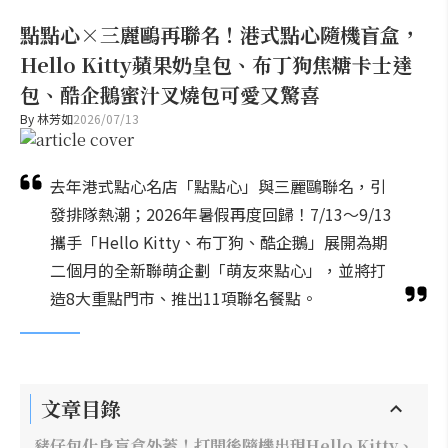
點點心×三麗鷗再聯名！港式點心隨機盲盒，
Hello Kitty蘋果奶皇包、布丁狗焦糖卡士達
包、酷企鵝蜜汁叉燒包可愛又驚喜
By
林芳如
2026/07/13
去年港式點心名店「點點心」與三麗鷗聯名，引
發排隊熱潮；2026年暑假再度回歸！7/13～9/13
攜手「Hello Kitty、布丁狗、酷企鵝」展開為期
二個月的全新聯萌企劃「萌友來點心」，並將打
造8大重點門市、推出11項聯名餐點。
文章目錄
豬仔包化身盲盒外蓋！打開後隨機出現Hello Kitty、