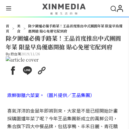
搜尋
首
美
除夕圍爐必備手路菜！王品首度推出中式團圓年菜 限量早鳥優
>
>
頁
食
惠開搶 貼心免運宅配到府
除夕圍爐必備手路菜！王品首度推出中式團圓
年菜 限量早鳥優惠開搶 貼心免運宅配到府
By
欣台灣
2019/11/26
鼎鮮御膳六菜宴。（圖片提供／王品集團）
喜氣洋洋的金鼠年即將到來，大家是不是已經開始計畫
採購圍爐年菜了呢？今年王品集團新成立的萬鮮公司，
集合旗下四大中餐品牌，包括享鴨、丰禾日麗、青花驕