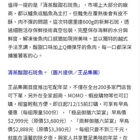
值得一提的是「清蒸酸甜石斑魚」，市場上大部分的廠
商，都以鱸魚或鯧魚為主打，但難免在覆熱後會有皮不
酥、肉不彈的問題。這次特選重達600g的新鮮石斑，透
過細胞活存保鮮技術真空包裝，完整保存海鮮的水分與
鮮度，解凍後魚肉口感猶如現撈美味。並以獨特的越式
手法烹調，酸甜口味加上Q嫩彈牙的魚肉，每一口都深深
擄獲饕客的心。
清蒸酸甜石斑魚。（圖片提供／王品集團）
王品集團首度推出宅配年菜，不僅在全台200多家門店皆
可下單，另外在全家超商、MOMO、蝦皮購物等也可訂
購，相當輕鬆方便。即日起?12/15前訂購，可享有早鳥
優惠（每組限量500份），「極品御膳六菜宴」早鳥價
$2,999元（原價$3,680元）、「鼎鮮御膳六菜宴」早鳥
價$2,888元（原價$3,380元）。每組只要不到三千元，
就能在溫馨的除夕夜，與家人共享豐足美味的年菜。在