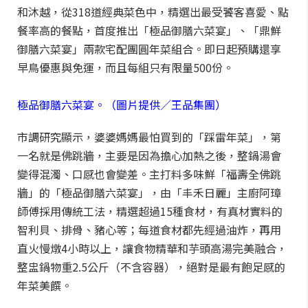
和沐越，從318道經典菜色中，精選出最受饕客喜愛、點
餐率高的餐點，首度推出「極品御膳六菜宴」、「鼎鮮
御膳六菜宴」兩款宅配團圓年菜組合。即日起預購還享
早鳥優惠與免運，而且每組只有限量500份。
極品御膳六菜宴。（圖片提供／王品集團）
市調研究顯示，婆婆媽媽最怕買到的「踩雷年菜」，第
一名就是佛跳牆，主要是因為擔心加熱之後，整鍋湯會
變得混濁、口感也會變差。主打料多味鮮「福壽全佛跳
牆」的「極品御膳六菜宴」，由「丰禾日麗」主廚阿璋
師傅採用傳統工法，精選超過15種食材，有真材實料的
智利貝、排骨、豬心等；每道食材都先經過油炸，再用
直火慢燉4小時以上，讓食物精華和芋頭高湯完美融合，
整盅鍋物重2.5公斤（不含容器），絕對是最有飽足感的
年菜美饌。