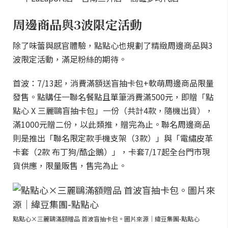
周邊商品與3波限定活動
除了味蕾與感官體驗，點點心也規劃了精緻周邊商品與3
波限定活動，滿足粉絲的期待。
首波：7/13起，消費滿額送盲抽卡包+軟萌周邊商品限量
發售。點購任一聯名餐點且單筆消費滿500元，即贈「點
點心 X 三麗鷗盲抽卡包」一份（共計4款，隨機出貨），
滿1000元贈二份，以此類推，贈完為止。聯名周邊商品
則是推出「聯名限定款手機支架（3款）」與「電繡皮革
卡套（2款 布丁狗/酷企鵝）」，卡套7/17起全台門市現
貨供應，限量販售，售完為止。
點點心×三麗鷗滿額贈品 首波盲抽卡包。圖片來源｜緯豆集團-點點心