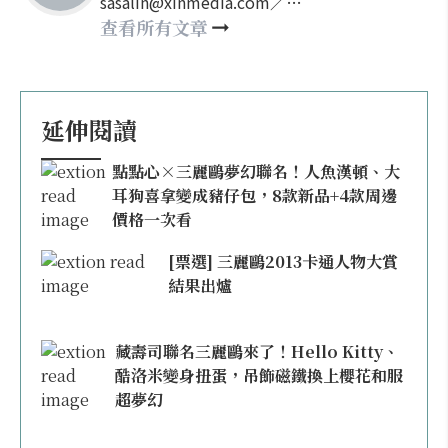
sasalin@xinmedia.com／
happy21917@gmail.com
查看所有文章
延伸閱讀
點點心×三麗鷗夢幻聯名！人魚漢頓、大
耳狗喜拿變成豬仔包，8款新品+4款周邊
價格一次看
[票選] 三麗鷗2013卡通人物大賞
結果出爐
藏壽司聯名三麗鷗來了！Hello Kitty、
酷洛米變身扭蛋，吊飾磁鐵換上櫻花和服
超夢幻