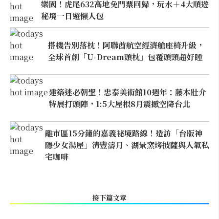
樂園！虎尾632高地免門票回歸，玩水＋4大順遊
秘境一日遊懶人包
搭機告別落枕！阿聯酋航空經濟艙座椅升級，
全球首創「U-Dream頭枕」包覆頭頸超好睡
建築迷必朝聖！忠泰美術館10週年：藤本壯介
特展打頭陣，1:5大屋根8月震撼空降台北
離市區15分鐘的嘉義祕境路線！造訪「台版神
隱少女湯屋」清豐濤月、湖景窯烤披薩與人氣私
宅咖啡
接下篇文章