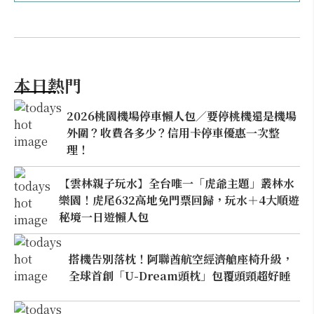
本日熱門
2026桃園機場停車懶人包／要停桃機還是機場
外圍？收費各多少？信用卡停車優惠一次整
理！
【雲林親子玩水】全台唯一「虎爺主題」叢林水
樂園！虎尾632高地免門票回歸，玩水＋4大順遊
秘境一日遊懶人包
搭機告別落枕！阿聯酋航空經濟艙座椅升級，
全球首創「U-Dream頭枕」包覆頭頸超好睡