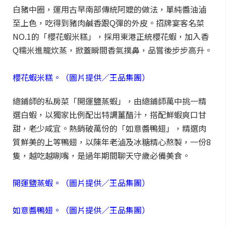
白豬中圈，運用古早南部傳統阿嬤的做法，單純醬油滷
至上色，吃得到豬肉鹹香跟Q彈的外皮。招牌宴客名菜
NO.1的「櫻花蝦米糕」，採用東港正統櫻花蝦，加入香
Q糯米進籠炊蒸，掀蓋瞬間香氣撲鼻，品嘗後步步高升。
櫻花蝦米糕。（圖片提供／王品集團）
總鋪師的私房菜「開運鹽蒸蝦」，由總鋪師萬中挑一精
選白蝦，以獨家比例配出特調薑醋汁，搭配鮮蝦爽口甘
甜，老少咸宜。熱銷破萬份的「如意醬鴨翅」，精選肉
質鮮美的上等鴨翅，以陳年老滷及冰糖精心熬製，一份8
隻，越吃越唰嘴，是過年期間聊天守歲必備美食。
開運鹽蒸蝦。（圖片提供／王品集團）
如意醬鴨翅。（圖片提供／王品集團）