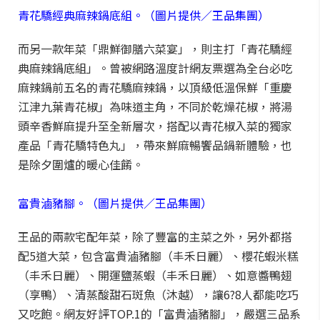
青花驕經典麻辣鍋底組。（圖片提供／王品集團）
而另一款年菜「鼎鮮御膳六菜宴」，則主打「青花驕經
典麻辣鍋底組」。曾被網路溫度計網友票選為全台必吃
麻辣鍋前五名的青花驕麻辣鍋，以頂級低溫保鮮「重慶
江津九葉青花椒」為味道主角，不同於乾燥花椒，將湯
頭辛香鮮麻提升至全新層次，搭配以青花椒入菜的獨家
產品「青花驕特色丸」，帶來鮮麻暢饗品鍋新體驗，也
是除夕圍爐的暖心佳餚。
富貴滷豬腳。（圖片提供／王品集團）
王品的兩款宅配年菜，除了豐富的主菜之外，另外都搭
配5道大菜，包含富貴滷豬腳（丰禾日麗）、櫻花蝦米糕
（丰禾日麗）、開運鹽蒸蝦（丰禾日麗）、如意醬鴨翅
（享鴨）、清蒸酸甜石斑魚（沐越），讓6?8人都能吃巧
又吃飽。網友好評TOP.1的「富貴滷豬腳」，嚴選三品系