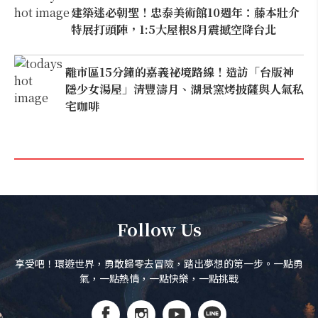
建築迷必朝聖！忠泰美術館10週年：藤本壯介
特展打頭陣，1:5大屋根8月震撼空降台北
離市區15分鐘的嘉義祕境路線！造訪「台版神
隱少女湯屋」清豐濤月、湖景窯烤披薩與人氣私
宅咖啡
Follow Us
享受吧！環遊世界，勇敢歸零去冒險，踏出夢想的第一步。一點勇
氣，一點熱情，一點快樂，一點挑戰