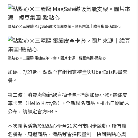
點點心×三麗鷗 MagSafe磁吸氣囊支架。圖片來源｜緯豆集團-點點心
點點心×三麗鷗 電繡皮革卡套。圖片來源｜緯豆集團-點點心
加碼：7/27起，點點心官網獨家禮盒與UberEats限量套
餐。
第二波：消費滿額新款盲抽卡包+指定加碼小物+電繡皮
革卡套（Hello Kitty款）+全新聯名商品。推出日期尚未
公布，請鎖定官方FB。
本次聯名活動於點點心全台21家門市同步啟動，所有聯
名餐點、周邊商品、備品等皆採限量制，快到點點心與