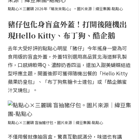
點點心×三麗鷗 2026年「萌友來點心」。圖片來源｜緯豆集團-點點心
豬仔包化身盲盒外蓋！打開後隨機出
現Hello Kitty、布丁狗、酷企鵝
去年大受好評的點點心明星「豬仔」今年搖身一變為可
食用版的盲盒外蓋，外蓋特別選用高品質北海道鮮乳製
作，口感綿軟帶Q、濃醇奶香四溢，還加入甜美蝴蝶結造
型呼應主題，開蓋後即可獲得隨機出餐的「Hello Kitty
蘋果奶皇包」、「布丁狗焦糖卡士達包」或「酷企鵝蜜
汁叉燒包」。
點點心×三麗鷗 盲抽豬仔包。圖片來源｜緯豆集團-點點心
不僅用餐就像抽盲盒，驚喜互動感滿分，味道也有講