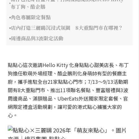
布丁狗、酷企鵝
角色專屬限定餐點
店內打造三麗鷗沉浸式氛圍 8大重點門市在哪裡？
周邊商品與3波限定活動
點點心這次邀請Hello Kitty 化身點點心甜美店長、布丁
狗擔任軟萌外場經理、酷企鵝則化身萌帥有型的餐廳主
廚，攜手進駐全台21家點點心門市；7/13～9/13活動期
間有8大重點門市、推出11項聯名餐點、豐富贈禮與3波
周邊商品、滿額贈品、UberEats外送獨家限定套餐、官
網限定禮盒活動規劃，讓可愛的港式點心擄獲大家的
心。