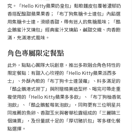
究。「Hello Kitty蘋果奶皇包」鬆軟麵皮包覆著濃郁奶
香搭配酸甜蘋果果香；「布丁狗焦糖卡士達包」內餡選
用焦糖卡士達，滑順香甜，帶有迷人的焦糖風味；「酷
企鵝蜜汁叉燒包」經典蜜汁叉燒餡，鹹甜交織、肉香飽
滿，充滿港式風味。
角色專屬限定餐點
此外，點點心團隊大玩創意，推出多款融合角色特性的
限定餐點：有甜入心坎裡的「Hello Kitty蘋果派西多
士」、外酥內軟的「布丁狗卡士達菠蘿」、料多滿足的
「酷企鵝港式撈丁」與附贈精美造型杯、喝完可帶走重
複使用的「Hello Kitty蘋果多多飲」、「布丁狗柚香氣
泡飲」、「酷企鵝藍莓氣泡飲」，同時更有三位明星共
同推薦的魚卵、香甜玉米與奢華松露組成的「三麗鷗三
個燒賣」，及份量感十足的「厚切豬扒包」等多樣化餐
點選擇。