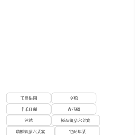
王品集團
享鴨
丰禾日麗
青花驕
沐越
極品御膳六菜宴
鼎鮮御膳六菜宴
宅配年菜