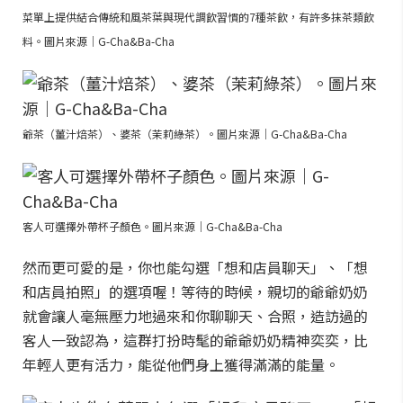
菜單上提供結合傳統和風茶葉與現代調飲習慣的7種茶飲，有許多抹茶類飲
料。圖片來源｜G-Cha&Ba-Cha
爺茶（薑汁焙茶）、婆茶（茉莉綠茶）。圖片來源｜G-Cha&Ba-Cha
客人可選擇外帶杯子顏色。圖片來源｜G-Cha&Ba-Cha
然而更可愛的是，你也能勾選「想和店員聊天」、「想
和店員拍照」的選項喔！等待的時候，親切的爺爺奶奶
就會讓人毫無壓力地過來和你聊聊天、合照，造訪過的
客人一致認為，這群打扮時髦的爺爺奶奶精神奕奕，比
年輕人更有活力，能從他們身上獲得滿滿的能量。