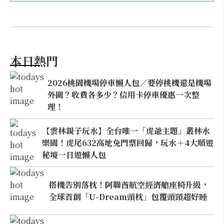
本日熱門
2026桃園機場停車懶人包／要停桃機還是機場
外圍？收費各多少？信用卡停車優惠一次整
理！
【雲林親子玩水】全台唯一「虎爺主題」叢林水
樂園！虎尾632高地免門票回歸，玩水＋4大順遊
秘境一日遊懶人包
搭機告別落枕！阿聯酋航空經濟艙座椅升級，
全球首創「U-Dream頭枕」包覆頭頸超好睡