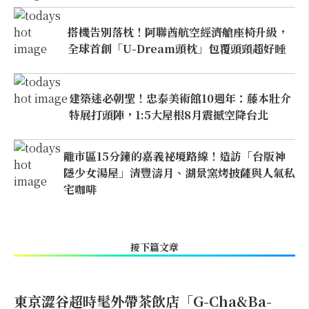
搭機告別落枕！阿聯酋航空經濟艙座椅升級，
全球首創「U-Dream頭枕」包覆頭頸超好睡
建築迷必朝聖！忠泰美術館10週年：藤本壯介
特展打頭陣，1:5大屋根8月震撼空降台北
離市區15分鐘的嘉義祕境路線！造訪「台版神
隱少女湯屋」清豐濤月、湖景窯烤披薩與人氣私
宅咖啡
接下篇文章
東京澀谷超時髦外帶茶飲店「G-Cha&Ba-