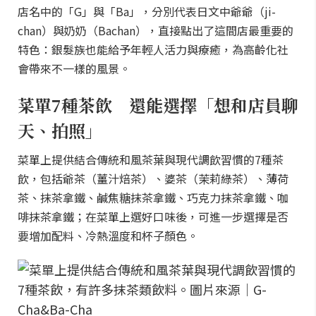
店名中的「G」與「Ba」，分別代表日文中爺爺（ji-
chan）與奶奶（Bachan），直接點出了這間店最重要的
特色：銀髮族也能給予年輕人活力與療癒，為高齡化社
會帶來不一樣的風景。
菜單7種茶飲 還能選擇「想和店員聊
天、拍照」
菜單上提供結合傳統和風茶葉與現代調飲習慣的7種茶
飲，包括爺茶（薑汁焙茶）、婆茶（茉莉綠茶）、薄荷
茶、抹茶拿鐵、鹹焦糖抹茶拿鐵、巧克力抹茶拿鐵、咖
啡抹茶拿鐵；在菜單上選好口味後，可進一步選擇是否
要增加配料、冷熱溫度和杯子顏色。