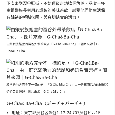
下次來到澀谷逛街，不妨順道走訪這個角落，品嚐一杯
由銀髮族長者用心調製的美味茶飲，感受他們對生活保
有餘裕的輕鬆氛圍，與真切踏實的活力。
由銀髮族經營的澀谷外帶茶飲店「G-Cha&Ba-Cha」。圖片來源｜G-
Cha&Ba-Cha
和別的地方完全不一樣的是，「G-Cha&Ba-Cha」由一群充滿活力的爺爺和
奶奶負責營運。圖片來源｜G-Cha&Ba-Cha
G-Cha&Ba-Cha（ジーチャバーチャ）
地址：東京都渋谷区渋谷1-12-24 707渋谷ビル1F