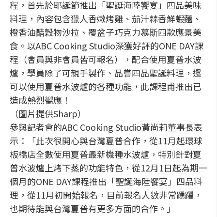
程，首先於耶誕節推出「聖誕海陸饗宴」四品美味
料理，內容包含獵人香嫩烤雞、茄汁蒜香鮮蝦麵、
橙香油醋穀物沙拉、覆盆子巧克力慕斯四款應景美
食。以ABC Cooking Studio深獲好評的ONE DAY課
程（會員與非會員皆可報名），配合使用夏普水波
爐，學員除了可親手製作、品嘗四品聖誕料理，還
可以使用夏普水波爐的各種功能，此課程甫推出已
造成熱烈嚮應！
（圖片提供Sharp）
參與記者會的ABC Cooking Studio黃尚莉董事長表
示：「此次很開心與台灣夏普合作，從11月起環球
板橋店全數使用夏普最新機種水波爐，特別針對夏
普水波爐上烤下蒸的功能特色，從12月1日起為期一
個月的ONE DAY課程推出「聖誕海陸饗宴」四品料
理，從11月初開始報名，目前報名人數非常踴躍，
也期待能與台灣夏普有更多方面的合作。」