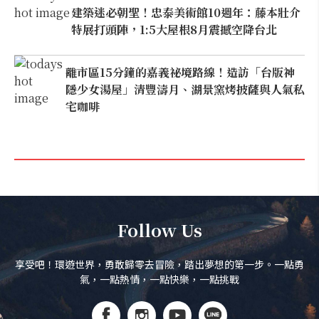
建築迷必朝聖！忠泰美術館10週年：藤本壯介
特展打頭陣，1:5大屋根8月震撼空降台北
離市區15分鐘的嘉義祕境路線！造訪「台版神
隱少女湯屋」清豐濤月、湖景窯烤披薩與人氣私
宅咖啡
Follow Us
享受吧！環遊世界，勇敢歸零去冒險，踏出夢想的第一步。一點勇
氣，一點熱情，一點快樂，一點挑戰