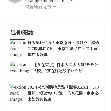
sasalin@xinmedia.com／
happy21917@gmail.com
查看所有文章
延伸閱讀
日系風格必收！東京原宿、澀谷不可錯過
的7間潮流名所，東京的選品店、二手買
取店太好逛
【食在東京】日本人間大人氣?斤斤計
「餃」?實在好吃餃子店介紹
2024東京新購物景點「澀谷AXSH」7/8
開幕！漫遊空中步道、垂直花園、東京必
比登美食名店