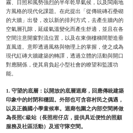
霧、日照和風勢強烈的半年乾旱氣候，以及閩南地
方風格的現代化課題。在此提出「從傳統磚石壘砌
的大牆」出發，改以新的排列方式，去產生牆內的
空氣層孔隙，延緩氣溫變化而產生舒適，並且在各
空間注意開窗對流位置，以及在東側樓梯間塑造垂
直風道。意即透過風格與物理上的掌握，使之成為
現代紅磚大牆建築的轉譯，透過立體的活動與開口
對應關係，使其肩負起小型社會的瞭望和監護功
能。
1. 守望的底層：以開放的底層迴廊，回應傳統建築
印象中的封閉和穩固。外部也可含容村民之偶遇，
以及正義國小學童候車。迴廊包圍之內部空間將做
為長照C級站（長照柑仔店，提供具近便性的照顧
服務及社區活動）及巡守隊空間。