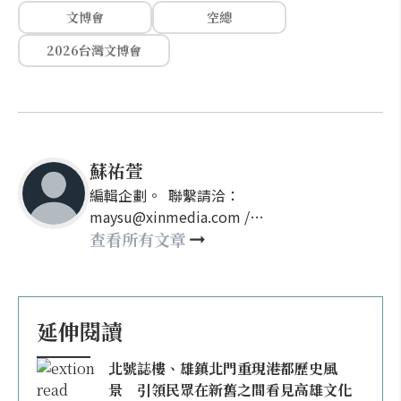
文博會
空總
2026台灣文博會
蘇祐萱
編輯企劃。 聯繫請洽：
maysu@xinmedia.com /
may860527@gmail.com
查看所有文章
延伸閱讀
北號誌樓、雄鎮北門重現港都歷史風
景 引領民眾在新舊之間看見高雄文化