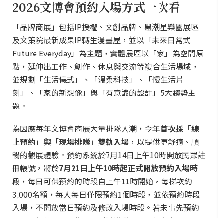
2026文博會預約入場方式一次看
「品牌商展」包括IP授權、文創品牌、黑潮星樂園展區
及文策院最新成果IP轉生漫畫屋，並以「未來日常式
Future Everyday」為主題，實體展區以「家」為空間原
點，延伸出工作、創作、休息與交流等複合生活場域，
並規劃「生活儀式」、「溫柔科技」、「慢生活片
刻」、「家的新想像」與「有意識的設計」5大趨勢主
題。
為因應每年文博會商展大量排隊人潮，今年
首次採「線
上預約」與「現場排隊」雙軌入場
，以提供更舒適、順
暢的觀展體驗。預約系統於7月14日上午10時開放民眾註
冊帳號，將
於7月21日上午10時起正式開放預約入場時
段
，每日可供預約的時段自上午11時開始，每梯次約
3,000名額，每人每日僅限預約1個時段，並依預約時段
入場，不開放當日預約及修改入場時段。若未事先預約