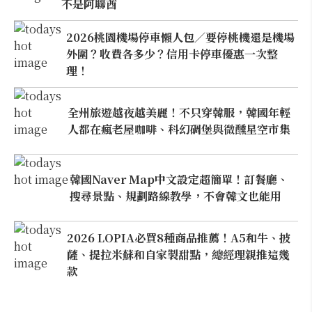
不是阿聯酋
2026桃園機場停車懶人包／要停桃機還是機場
外圍？收費各多少？信用卡停車優惠一次整
理！
全州旅遊越夜越美麗！不只穿韓服，韓國年輕
人都在瘋老屋咖啡、科幻碉堡與微醺星空市集
韓國Naver Map中文設定超簡單！訂餐廳、
搜尋景點、規劃路線教學，不會韓文也能用
2026 LOPIA必買8種商品推薦！A5和牛、披
薩、提拉米蘇和自家製甜點，總經理親推這幾
款