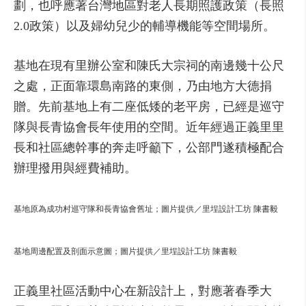
劃，也呼應著台灣地區對老人長期照護政策（長照
2.0政策）以及婦幼兒少的輔導機能等空間場所。
基地在現有里辦公室和陳氏大宗祠的南邊幾十公尺
之處，正面靠環島南路的東側，乃由地方大德捐
贈。先前基地上有二座低矮的老平房，已經是巡守
隊與長青協會長年使用的空間。近年經過正義里里
長和社區總幹事的奔走呼籲下，公部門遂積極配合
辦理撥用與經費補助。
基地原為成功村巡守隊和長青協會舊址；圖片提供／里埕設計工坊 陳書毅
基地周邊配置及剖面示意圖；圖片提供／里埕設計工坊 陳書毅
正義里社區活動中心在新設計上，對應著春季大