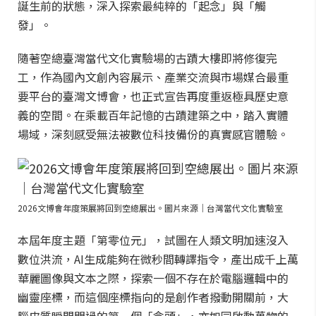
誕生前的狀態，深入探索最純粹的「起念」與「觸
發」。
隨著空總臺灣當代文化實驗場的古蹟大樓即將修復完
工，作為國內文創內容展示、產業交流與市場媒合最重
要平台的臺灣文博會，也正式宣告再度重返極具歷史意
義的空間。在乘載百年記憶的古蹟建築之中，踏入實體
場域，深刻感受無法被數位科技備份的真實感官體驗。
2026文博會年度策展將回到空總展出。圖片來源｜台灣當代文化實驗室
本屆年度主題「第零位元」，試圖在人類文明加速沒入
數位洪流，AI生成能夠在微秒間轉譯指令，產出成千上萬
華麗圖像與文本之際，探索一個不存在於電腦邏輯中的
幽靈座標，而這個座標指向的是創作者撥動開關前，大