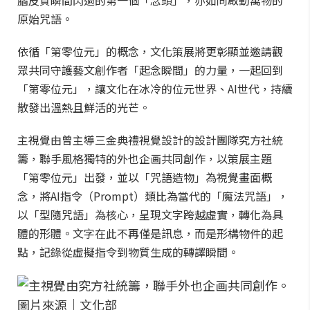
腦皮質瞬間閃過的第一個「念頭」，亦如同啟動萬物的
原始咒語。
依循「第零位元」的概念，文化策展將更彰顯並邀請觀
眾共同守護藝文創作者「起念瞬間」的力量，一起回到
「第零位元」，讓文化在冰冷的位元世界、AI世代，持續
散發出溫熱且鮮活的光芒。
主視覺由曾主導三金典禮視覺設計的設計團隊究方社統
籌，聯手風格獨特的外也企画共同創作，以策展主題
「第零位元」出發，並以「咒語造物」為視覺畫面概
念，將AI指令（Prompt）類比為當代的「魔法咒語」，
以「型隨咒語」為核心，呈現文字跨越虛實，轉化為具
體的形體。文字在此不再僅是訊息，而是形構物件的起
點，記錄從虛擬指令到物質生成的轉譯瞬間。