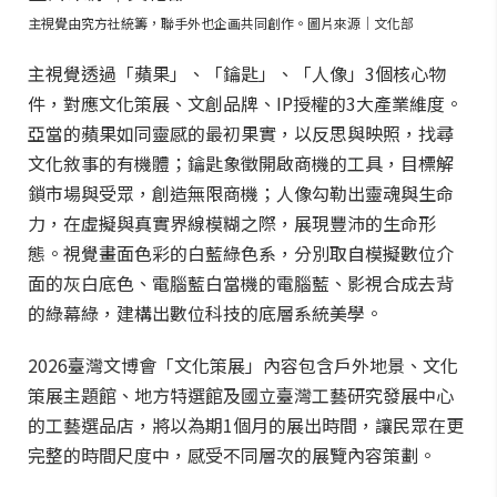
主視覺由究方社統籌，聯手外也企画共同創作。圖片來源｜文化部
主視覺透過「蘋果」、「鑰匙」、「人像」3個核心物
件，對應文化策展、文創品牌、IP授權的3大產業維度。
亞當的蘋果如同靈感的最初果實，以反思與映照，找尋
文化敘事的有機體；鑰匙象徵開啟商機的工具，目標解
鎖市場與受眾，創造無限商機；人像勾勒出靈魂與生命
力，在虛擬與真實界線模糊之際，展現豐沛的生命形
態。視覺畫面色彩的白藍綠色系，分別取自模擬數位介
面的灰白底色、電腦藍白當機的電腦藍、影視合成去背
的綠幕綠，建構出數位科技的底層系統美學。
2026臺灣文博會「文化策展」內容包含戶外地景、文化
策展主題館、地方特選館及國立臺灣工藝研究發展中心
的工藝選品店，將以為期1個月的展出時間，讓民眾在更
完整的時間尺度中，感受不同層次的展覽內容策劃。