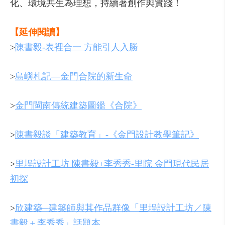
化、環境共生為理想，持續著創作與實踐！
【延伸閱讀】
>
陳書毅-表裡合一 方能引人入勝
>
島嶼札記—金門合院的新生命
>
金門閩南傳統建築圖鑑《合院》
>
陳書毅談「建築教育」-《金門設計教學筆記》
>
里埕設計工坊 陳書毅+李秀秀-里院 金門現代民居
初探
>
欣建築─建築師與其作品群像「里埕設計工坊／陳
書毅＋李秀秀」話題本