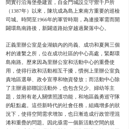
間實行沿海堡壘建置，自金門城設立守禦千戶所
（1387年）以來，陳坑成為島上東南方重要的巡檢
司城。時間至1966年的軍管時期，為連接軍需而開
闢環島南路後，新闢道路始穿越過聚落中心。
正義里辦公室是金湖鎮內的尚義、成功和夏興三個
村的連繫之所，位在成功社區的中心高處，緊鄰環
島南路。歷來因為里辦公室和活動中心的重疊使
用，使得行政和活動相互干擾，慣例上里辦公室負
責地區選舉、政令宣導和物資發放；而活動中心除
了主辦過節聯誼活動外，也包含兒少、婦幼等主
題，並附有老人關懷照護功能，和地區義勇巡守隊
的駐點處。這些新時代的社會任務，組織增多的狀
況下，使得空間需求增加，也日漸造成行政管理混
淆和重疊的問題。因此亟需一個新活動空間的規