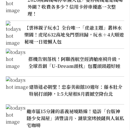
外圍？收費各多少？信用卡停車優惠一次整
理！
【雲林親子玩水】全台唯一「虎爺主題」叢林水
樂園！虎尾632高地免門票回歸，玩水＋4大順遊
秘境一日遊懶人包
搭機告別落枕！阿聯酋航空經濟艙座椅升級，
全球首創「U-Dream頭枕」包覆頭頸超好睡
建築迷必朝聖！忠泰美術館10週年：藤本壯介
特展打頭陣，1:5大屋根8月震撼空降台北
離市區15分鐘的嘉義祕境路線！造訪「台版神
隱少女湯屋」清豐濤月、湖景窯烤披薩與人氣私
宅咖啡