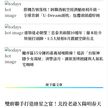
搭機告別落枕！阿聯酋航空經濟艙座椅升級，
全球首創「U-Dream頭枕」包覆頭頸超好睡
建築迷必朝聖！忠泰美術館10週年：藤本壯介
特展打頭陣，1:5大屋根8月震撼空降台北
離市區15分鐘的嘉義祕境路線！造訪「台版神
隱少女湯屋」清豐濤月、湖景窯烤披薩與人氣私
宅咖啡
接下篇文章
雙廚聯手打造綠星之宴！北投老爺Ｘ陽明春天