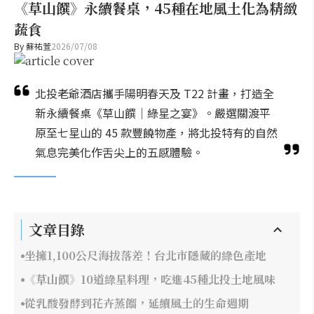
《草山饌》永續餐桌，45種在地風土化為精緻
蔬食
By
蘇祐萱
2026/07/08
北投老爺酒店攜手陽明春天及 T22 計畫，打造全
新永續餐桌《草山饌｜綠星之宴》。嚴選關渡平
原至七星山的 45 款豐饒物產，將北投特有的自然
氣息完美化作舌尖上的五感體驗。
文章目錄
坐擁1,100公尺海拔落差！台北市隱藏的綠色產地
《草山饌》10道綠星料理，吃進45種北投土地風味
從乳酸發酵到花卉蒸餾，延續風土的生命週期