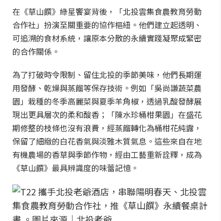
在《草山饌》綠星饗宴背後，「北投雲集食農教育勞動
合作社」扮演至關重要的協作樞紐。他們建立起透明、
可追溯的食材系統，讓原本分散的永續實踐凝聚成緊密
的合作關係。
為了打破時令限制、留住北投的季節美味，他們長期運
用發酵、乾燥與蒸餾等保存技術。例如「吳尚謙蔬菜農
園」栽種的冬季高麗菜與夏季羊角椒，透過乳酸發酵展
現出更具層次的柔和酸香；「陳水珍桶柑果園」在盛花
期修整的枝條也沒有浪費，經蒸餾轉化為桶柑花純露，
保留了細緻的白花香氣與淡雅木質氣息。這些來自在地
有機農場的香草與季節作物，經由工藝重新詮釋，成為
《草山饌》最具辨識度的味蕾記憶。