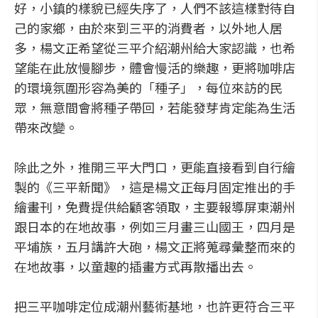
好，小鎮的樣貌已經失序了，人們不該這樣對待自
己的家鄉，由於來到三平的消費者，以外地人居
多，楊文正希望從三平介紹潮州給大家認識，也希
望能在此放慢腳步，體會慢活的樂趣，更將咖啡店
的環境氛圍形容為美的「種子」，每位來訪的民
眾，無意間會將種子帶回，若能發芽肯定能為生活
帶來改變。
除此之外，推開三平大門口，更能直接看到自行繪
製的《三平新聞》，這是楊文正每月固定推出的手
繪畫刊，免費提供給顧客領取，主要報導屏東潮州
跟日本的在地故事，例如三月畫三山國王，四月是
平埔族，五月講許大砲，楊文正將蒐尋彙整而來的
在地故事，以童趣的插畫方式再散播出去。
把三平咖啡定位成潮州藝術基地，也許更符合三平