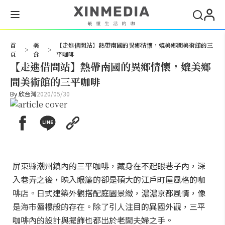
搜尋
首
美
【走進借問站】熱帶南國的異鄉情懷，媲美鄉間美術館的三
>
>
頁
食
平咖啡
【走進借問站】熱帶南國的異鄉情懷，媲美鄉
間美術館的三平咖啡
By
欣台灣
2020/05/30
屏東縣潮州鎮內的三平咖啡，藏身在不起眼巷子內，深
入巷弄之後，映入眼簾的卻是碩大的江戶町屋風格的咖
啡店。日式建築外觀搭配庭園景緻，濃濃京都風情，像
是海市蜃樓般的存在。除了引人注目的異國外觀，三平
咖啡內的設計與擺飾也都出於老闆夫婦之手。