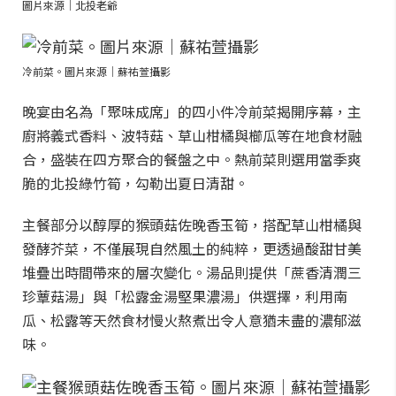
圖片來源｜北投老爺
冷前菜。圖片來源｜蘇祐萱攝影
晚宴由名為「聚味成席」的四小件冷前菜揭開序幕，主
廚將義式香料、波特菇、草山柑橘與櫛瓜等在地食材融
合，盛裝在四方聚合的餐盤之中。熱前菜則選用當季爽
脆的北投綠竹筍，勾勒出夏日清甜。
主餐部分以醇厚的猴頭菇佐晚香玉筍，搭配草山柑橘與
發酵芥菜，不僅展現自然風土的純粹，更透過酸甜甘美
堆疊出時間帶來的層次變化。湯品則提供「蔗香清潤三
珍蕈菇湯」與「松露金湯堅果濃湯」供選擇，利用南
瓜、松露等天然食材慢火熬煮出令人意猶未盡的濃郁滋
味。