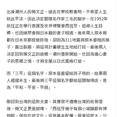
出身潮州人的楊文正，過去在學校教書時，不希望人生
就此平淡，因此決定跟隨名作家三毛的腳步，在1992年
前往正在舉行奧運及世界博覽會西班牙，追尋人生目
標，也因緣際會與日本籍的妻子相遇。後來兩人原本規
劃在日本京都經營民宿，卻因為311地震將原本要租的房
子，震出裂痕，將這項計畫硬生生地給打段，最後兩人
決定回到楊文正的故鄉－潮州重新開始。也因為擔心妻
子的思鄉之情，才將全屋以日式風格打造。
而「三平」這個名字，原本是要留給孩子用的，結果兩
人遲遲未生，最後將三平這個名字獻給這間咖啡店，意
為「平和、平安、平順」。
剛回到台灣的這對夫妻，其實很不適應台灣的街景環
境。楊文正更是感嘆，「西班牙幾乎每個小城鎮都有博
物館，保存在地文化，這是基本配備。屏東這麼大，只