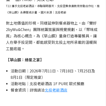
T22 攜手北投老爺酒店，串聯陽明春天、北投雲集食農教育勞動合作社，推
《草山饌》永續餐桌計畫 。圖片來源｜北投老爺
對土地價值的珍視，同樣延伸到餐桌器物上。由「雙好
2byWu&Chen」團隊統籌策展與視覺規劃，以「聚味成
席」為核心概念，為《草山饌》量身打造專屬餐具，讓
人在舉手投足間，都能感受到北投土地所承載的溫暖與
工藝底蘊。
【草山饌：綠星之宴】
活動日期｜2026年7月11日、7月18日、7月25日及
8月1日（限定晚宴）
活動地點｜北投老爺酒店 1F PURE 歐式餐廳
餐會資訊｜詳情請洽
北投老爺酒店