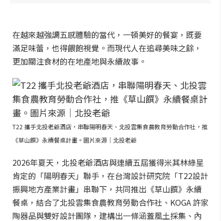
在越來越強調五感體驗的當代，一頓美好的餐宴，既要
滿足味蕾，也得餵飽視覺。而現代人在追尋美味之餘，
更加關注食材的在地產地與永續故事。
T22 攜手北投老爺酒店，串聯陽明春天、北投雲集食農教育勞動合作社，推
《草山饌》永續餐桌計畫。圖片來源｜北投老爺
2026年夏天，北投老爺酒店與連續五屆獲得米其林綠星
肯定的「陽明春天」聯手，在台灣設計研究院「T22設計
振興地方產業計畫」串聯下，共同推出《草山饌》永續
餐桌，結合了北投雲集食農教育勞動合作社、KOGA 許家
陶器品與雙好設計團隊，建構出一條涵蓋風土採集、內