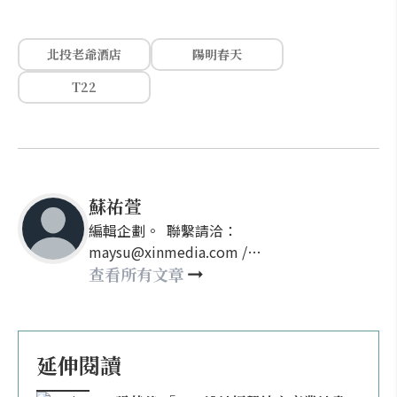
北投老爺酒店
陽明春天
T22
蘇祐萱
編輯企劃。 聯繫請洽：
maysu@xinmedia.com /
may860527@gmail.com
查看所有文章
延伸閱讀