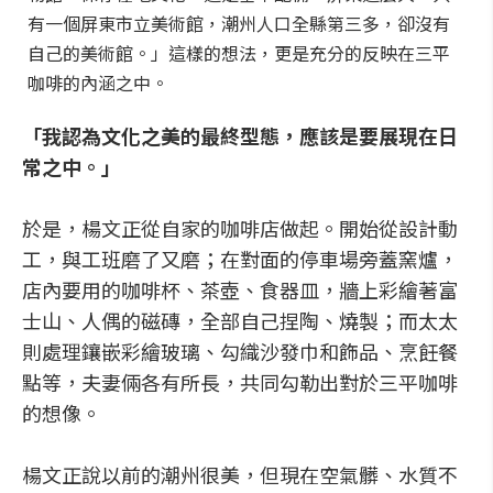
有一個屏東市立美術館，潮州人口全縣第三多，卻沒有
自己的美術館。」這樣的想法，更是充分的反映在三平
咖啡的內涵之中。
「我認為文化之美的最終型態，應該是要展現在日
常之中。」
於是，楊文正從自家的咖啡店做起。開始從設計動
工，與工班磨了又磨；在對面的停車場旁蓋窯爐，
店內要用的咖啡杯、茶壺、食器皿，牆上彩繪著富
士山、人偶的磁磚，全部自己捏陶、燒製；而太太
則處理鑲嵌彩繪玻璃、勾織沙發巾和飾品、烹飪餐
點等，夫妻倆各有所長，共同勾勒出對於三平咖啡
的想像。
楊文正說以前的潮州很美，但現在空氣髒、水質不