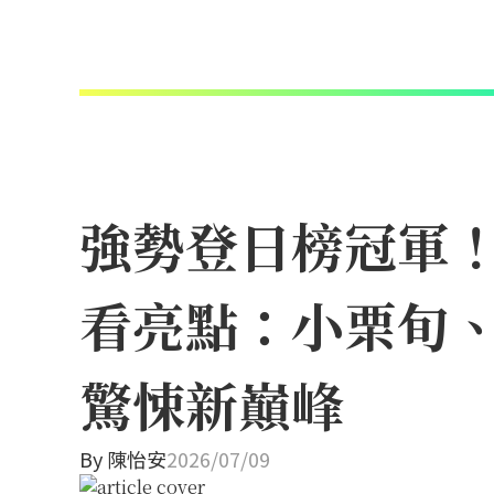
強勢登日榜冠軍！N
看亮點：小栗旬
驚悚新巔峰
By
陳怡安
2026/07/09