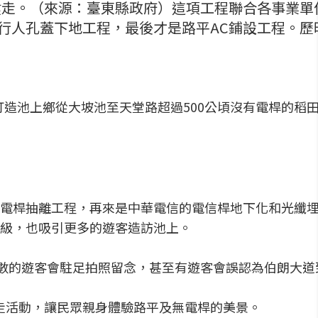
大健走。（來源：臺東縣政府）這項工程聯合各事業
行人孔蓋下地工程，最後才是路平AC鋪設工程。歷
打造池上鄉從大坡池至天堂路超過500公頃沒有電桿的稻
電桿抽離工程，再來是中華電信的電信桿地下化和光纖埋
級，也吸引更多的遊客造訪池上。
多數的遊客會駐足拍照留念，甚至有遊客會誤認為伯朗大道
健走活動，讓民眾親身體驗路平及無電桿的美景。