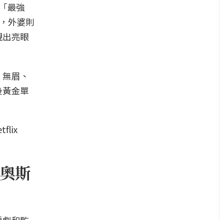
「最強
弘，外婆則
現出亮眼
、無眉、
後黃金單
奧斯