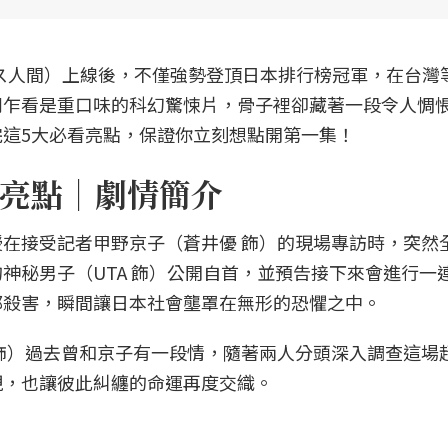
》（ガス人間）上線後，不僅強勢登頂日本排行榜冠軍，在台灣
劇乍看是重口味的科幻驚悚片，骨子裡卻藏著一段令人惆
這5大必看亮點，保證你立刻想點開第一集！
亮點｜劇情簡介
在接受記者甲野京子（蒼井優 飾）的現場專訪時，突然
神秘男子（UTA 飾）公開自首，並預告接下來會進行一
都殺害，瞬間讓日本社會壟罩在無形的恐懼之中。
飾）過去曾和京子有一段情，隨著兩人分頭深入調查這場
現，也讓彼此糾纏的命運再度交織。