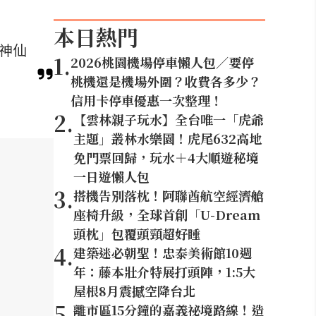
本日熱門
等神仙
1
.
2026桃園機場停車懶人包／要停
桃機還是機場外圍？收費各多少？
信用卡停車優惠一次整理！
2
.
【雲林親子玩水】全台唯一「虎爺
主題」叢林水樂園！虎尾632高地
免門票回歸，玩水＋4大順遊秘境
一日遊懶人包
3
.
搭機告別落枕！阿聯酋航空經濟艙
座椅升級，全球首創「U-Dream
頭枕」包覆頭頸超好睡
4
.
建築迷必朝聖！忠泰美術館10週
年：藤本壯介特展打頭陣，1:5大
屋根8月震撼空降台北
5
.
離市區15分鐘的嘉義祕境路線！造