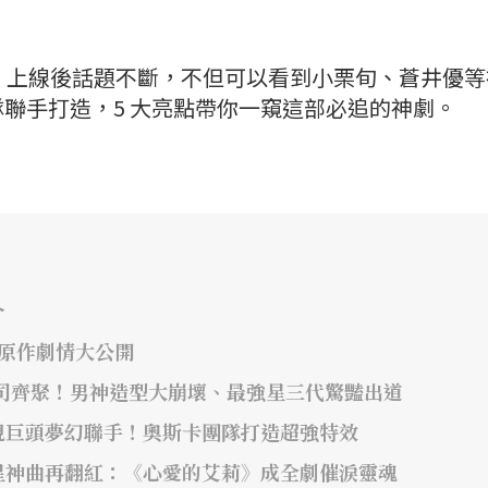
一號》上線後話題不斷，不但可以看到小栗旬、蒼井優
聯手打造，5 大亮點帶你一窺這部必追的神劇。
介
年原作劇情大公開
司齊聚！男神造型大崩壞、最強星三代驚豔出道
視巨頭夢幻聯手！奧斯卡團隊打造超強特效
星神曲再翻紅：《心愛的艾莉》成全劇催淚靈魂