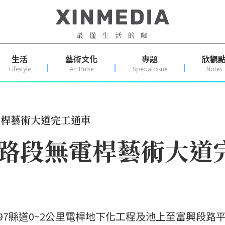
生活
藝術文化
專題
欣觀
Lifestyle
Art Pulse
Special Issue
Notes
電桿藝術大道完工通車
點路段無電桿藝術大道
97縣道0~2公里電桿地下化工程及池上至富興段路