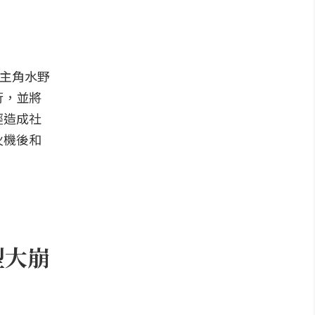
男主角水野
行，並將
經造成社
火機後和
型大崩