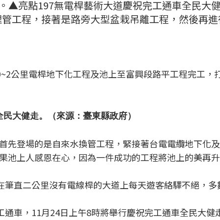
」。▲亮點197無電桿藝術大道慶祝完工通車全民
埋管工程，接著是路旁大型盆栽吊離工程，然後再進
0~2公里電桿地下化工程及池上至富興段路平工程完工，
車全民大健走。（來源：臺東縣政府）
首先登場的是自來水換管工程，緊接著台電電纜地下化及
果池上人感恩在心，因為一件成功的工程將池上的美再升
現在筆直二公里沒有電線桿的大道上每天遊客絡驛不絕，
工通車，11月24日上午8時將舉行慶祝完工通車全民大