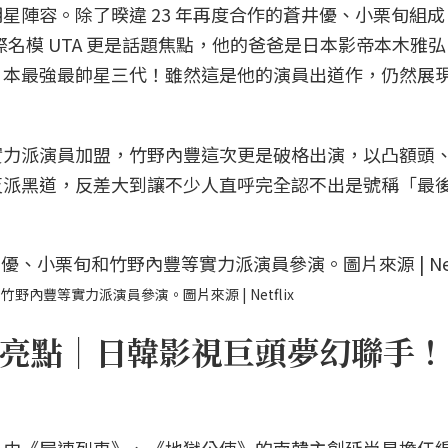
星陣容。除了暌違 23 年再度合作的蒼井優、小栗旬組成
名模 UTA 更是話題焦點，他的爸爸是日本影帝本木雅
日本最強最帥星三代！雖然這是他的演員出道作，仍然展
實力派演員加盟，竹野內豐這次更是破格出演，以凸額頭
反派黑道，反差大到讓不少人直呼完全認不出是號稱「最
豐等實力派演員參演。圖片來源 | Netflix
亮點｜日韓影視巨頭夢幻聯手！