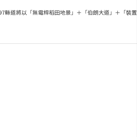
197縣道將以「無電桿稻田地景」＋「伯朗大道」＋「