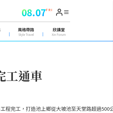
08.07
F R I
點
風格帶路
欣講堂
Style Travel
Xin Forum
完工通車
平工程完工，打造池上鄉從大坡池至天堂路超過50