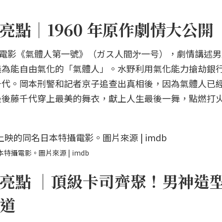
點｜1960 年原作劇情大公開
特攝電影《氣體人第一號》（ガス人間㐧一号），劇情講述
造為能自由氣化的「氣體人」。水野利用氣化能力搶劫銀
千代。岡本刑警和記者京子追查出真相後，因為氣體人已
最後藤千代穿上最美的舞衣，獻上人生最後一舞，點燃打
特攝電影。圖片來源 | imdb
亮點 ｜頂級卡司齊聚！男神造
道