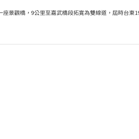
造一座景觀橋，9公里至嘉武橋段拓寛為雙線道，屆時台東