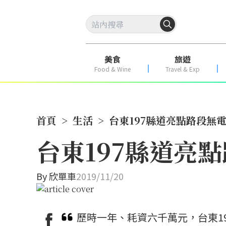
美食
旅遊
Food & Wine
Travel & Exp
首頁
>
生活
>
台東197縣道亮點路段無
台東197縣道亮
By
欣單車
2019/11/20
歷時一年、耗資六千萬元，台東1