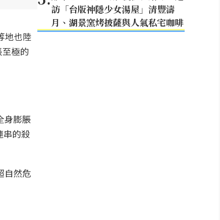
訪「台版神隱少女湯屋」清豐濤
月、湖景窯烤披薩與人氣私宅咖啡
等地也陸
悵至極的
全身膨脹
連串的殺
超自然危