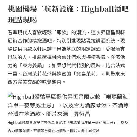
桃園機場二航新設施：Highball酒吧
現點現喝
看準現代人喜歡輕鬆「即飲」的潮流，這次昇恆昌與軒
尼詩合作的精緻酒吧，特別引進現點現拉調酒系統。現
場提供兩款以軒尼詩干邑為基底的限定調酒：愛喝清爽
風味的人，推薦選擇融合薑汁汽水與檸檬香氣、充滿活
力的「東方姜韻」；如果想試試特別的風味，結合法式
干邑、台灣茉莉花茶與蜂蜜的「寶島茉莉」，則帶來東
西方完美交融的味覺驚喜。
Highball體驗專區提供昇恆昌限定款「噶瑪蘭海洋單一麥芽威士忌」，以及
合力酒廠琴酒、茶酒等台灣在地酒款。圖片來源｜昇恆昌