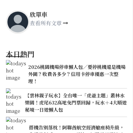
欣單車
查看所有文章
本日熱門
2026桃園機場停車懶人包／要停桃機還是機場
外圍？收費各多少？信用卡停車優惠一次整
理！
【雲林親子玩水】全台唯一「虎爺主題」叢林水
樂園！虎尾632高地免門票回歸，玩水＋4大順遊
秘境一日遊懶人包
搭機告別落枕！阿聯酋航空經濟艙座椅升級，