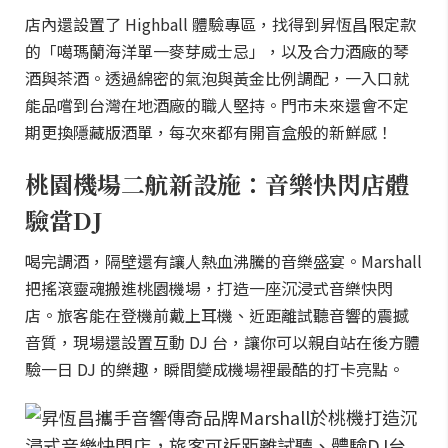
店內還設置了 Highball 體驗專區，找得到昇恆昌限定款
的「噶瑪蘭海洋單一麥芽威士忌」，以及合力酒廠的琴
酒與茶酒。透過綿密的氣泡與黃金比例調配，一入口就
能品嚐到台灣在地酒廠的職人堅持。門市未來還會不定
期更換隱藏版酒單，每次來都有開盲盒般的新鮮感！
桃園機場二航新設施：音樂快閃店體
驗當DJ
喝完調酒，隔壁還有讓人熱血沸騰的音樂盛宴。Marshall
把搖滾靈魂搬進桃園機場，打造一座沉浸式音樂快閃
店。旅客能在登機前戴上耳機、近距離試聽音響的震撼
音質，現場還設置互動 DJ 台，讓你可以親自站在後方體
驗一日 DJ 的樂趣，瞬間變成機場裡最酷的打卡亮點。