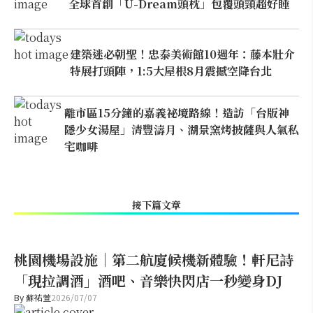
全球首創「U-Dream頭枕」包覆頭頸超好睡
建築迷必朝聖！忠泰美術館10週年：藤本壯介
特展打頭陣，1:5大屋根8月震撼空降台北
離市區15分鐘的嘉義祕境路線！造訪「台版神
隱少女湯屋」清豐濤月、湖景窯烤披薩與人氣私
宅咖啡
接下篇文章
桃園機場設施｜第二航廈候機新體驗！軒尼詩
「現拉調酒」酒吧、音樂快閃店一秒變身DJ
By
蘇祐萱
2026/07/07