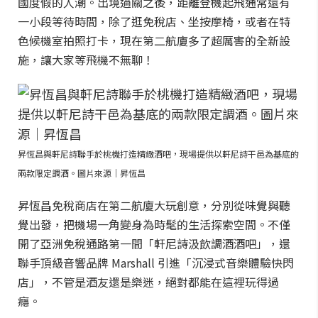
國度假的人潮。出境過關之後，距離登機起飛通常還有
一小段等待時間，除了逛免稅店、坐按摩椅，或者在特
色候機室拍照打卡，現在第二航廈多了超厲害的全新設
施，讓大家等飛機不無聊！
昇恆昌與軒尼詩聯手於桃機打造精緻酒吧，現場提供以軒尼詩干邑為基底的
兩款限定調酒。圖片來源｜昇恆昌
昇恆昌免稅商店在第二航廈大玩創意，分別從味覺與聽
覺出發，把機場一角變身為時髦的生活探索空間。不僅
開了亞洲免稅通路第一間「軒尼詩汲飲調酒酒吧」，還
聯手頂級音響品牌 Marshall 引進「沉浸式音樂體驗快閃
店」，不管是酒友還是樂迷，絕對都能在這裡玩得過
癮。