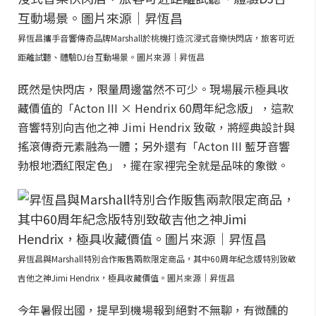
昇恆昌攜手音響傳奇品牌Marshall於桃機打造沉浸式音樂快閃店，旅客可近
距離試聽、體驗DJ台互動場景。圖片來源｜昇恆昌
既然是快閃店，限量周邊當然不可少。現場展示極具收
藏價值的「Acton III × Hendrix 60周年紀念版」，這款
音響特別向吉他之神 Jimi Hendrix 致敬，將經典設計與
搖滾傳奇元素融為一體；另外還有「Acton III 藍牙音響
勃根地酒紅限定色」，擺在家裡完全就是品味的象徵。
昇恆昌與Marshall特別合作販售兩款限定商品，其中60周年紀念版特別致敬
吉他之神Jimi Hendrix，極具收藏價值。圖片來源｜昇恆昌
今年暑假出國，提早到機場報到絕對不無聊，有微醺的