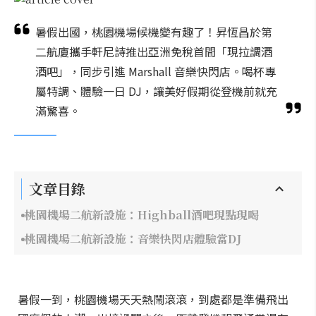
暑假出國，桃園機場候機變有趣了！昇恆昌於第
二航廈攜手軒尼詩推出亞洲免稅首間「現拉調酒
酒吧」，同步引進 Marshall 音樂快閃店。喝杯專
屬特調、體驗一日 DJ，讓美好假期從登機前就充
滿驚喜。
文章目錄
桃園機場二航新設施：Highball酒吧現點現喝
桃園機場二航新設施：音樂快閃店體驗當DJ
暑假一到，桃園機場天天熱鬧滾滾，到處都是準備飛出