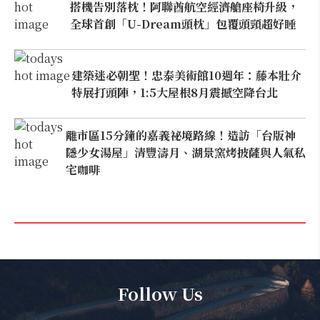
搭機告別落枕！阿聯酋航空經濟艙座椅升級，
全球首創「U-Dream頭枕」包覆頭頸超好睡
建築迷必朝聖！忠泰美術館10週年：藤本壯介
特展打頭陣，1:5大屋根8月震撼空降台北
離市區15分鐘的嘉義祕境路線！造訪「台版神
隱少女湯屋」清豐濤月、湖景窯烤披薩與人氣私
宅咖啡
Follow Us