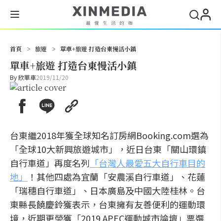
搜尋
首頁
>
旅遊
>
單車+旅遊 打造台東慢活小鎮
單車+旅遊 打造台東慢活小鎮
By
欣單車
2019/11/20
台東繼2018年獲全球知名訂房網Booking.com選為
「全球10大新興旅遊城市」，近日台東「關山環鎮
自行車道」再度名列
「台灣人最愛五大自行車目的
地」
！其他四處為宜蘭「安農溪自行車道」、花蓮
「瑞穗自行車道」、日本廣島及中國大陸桂林。台
東縣長饒慶鈴獲表示，台東擁有友善便利的運動環
境，近期更榮獲「2019 APEC運動城市論壇」票選