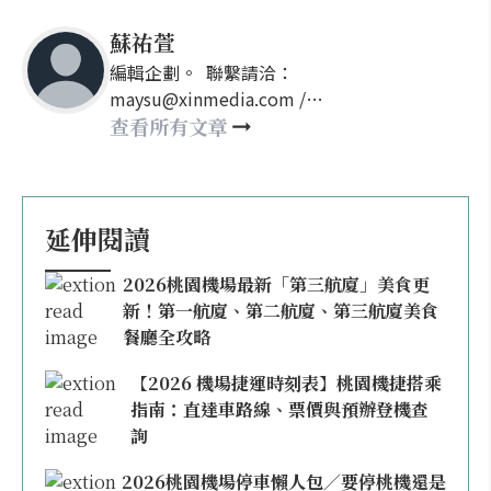
蘇祐萱
編輯企劃。 聯繫請洽：
maysu@xinmedia.com /
may860527@gmail.com
查看所有文章
延伸閱讀
2026桃園機場最新「第三航廈」美食更
新！第一航廈、第二航廈、第三航廈美食
餐廳全攻略
【2026 機場捷運時刻表】桃園機捷搭乘
指南：直達車路線、票價與預辦登機查
詢
2026桃園機場停車懶人包／要停桃機還是