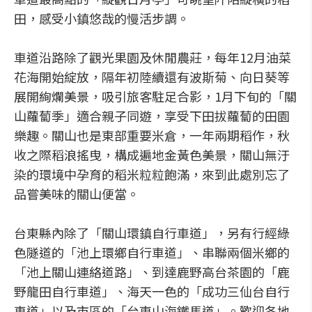
田，感受小鎮悠哉的慢活步調。
車道沿路除了觀光果園及休閒農莊，每年12月油菜
花海開始綻放，隔年初陸續還有波斯菊、向日葵等
展開絢爛美景，吸引旅客駐足合影，1月下旬的「關
山蘿蔔季」適合親子同遊，享受下田拔蘿蔔的田園
樂趣。關山也是東部重要米倉，一年兩期稻作，秋
收之際稻浪搖曳，構成遍地金黃色美景，關山無汙
染的環境中孕育的稻米粒粒飽滿，來到此處別忘了
品嘗美味的關山便當。
台東縣內除了「關山環鎮自行車道」，另有行經綠
色隧道的「池上環鄉自行車道」、串聯兩個米鄉的
「池上關山連絡道路」、到達鹿野高台茶園的「鹿
野龍田自行車道」、海天一色的「成功三仙台自行
車道」以及市區的「台東山海鐵馬道」。歡迎各地