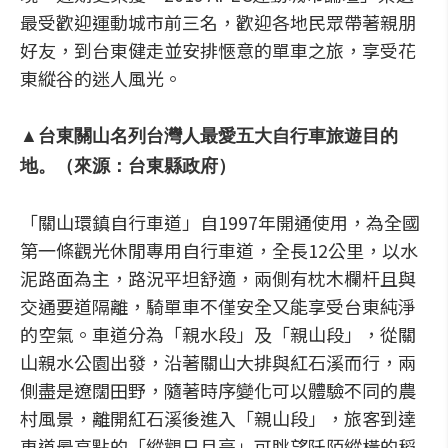
最受歡迎運動城市前三名，歡迎各地民眾帶著親朋
好友，到台東健走並安排愜意的單車之旅，享受花
東縱谷的迷人風光。
▲台東關山名列台灣人最愛五大自行車旅遊目的
地。（來源：台東縣政府）
「關山環鎮自行車道」自1997年開通使用，為全國
第一條觀光休閒專用自行車道，全長12公里，以水
泥路面為主，路況平坦舒適，兩側有枕木欄杆且與
交通要道隔離，騎單車不僅安全又能享受台東純淨
的空氣。車道分為「親水段」及「親山段」，從關
山親水公園出發，沿著關山大排與紅石溪而行，兩
側盡是遼闊田野，隨著時序變化可以體驗不同的農
村風景，離開紅石溪後進入「親山段」，旅客到達
車道最高點的「縱觀日月亭」可眺望阡陌縱橫的稻