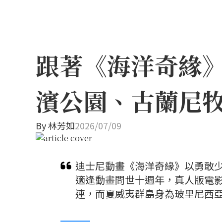
跟著《海洋奇緣
濱公園、古蘭尼
By
林芳如
2026/07/09
迪士尼動畫《海洋奇緣》以勇敢少
適逢動畫問世十週年，真人版電
連，而夏威夷群島身為玻里尼西