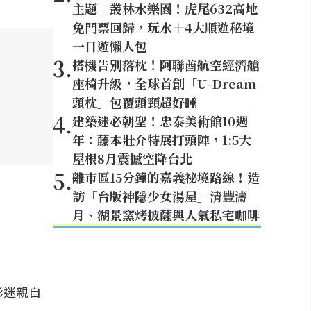
主題」叢林水樂園！虎尾632高地
免門票回歸，玩水＋4大順遊秘境
一日遊懶人包
3
.
搭機告別落枕！阿聯酋航空經濟艙
座椅升級，全球首創「U-Dream
頭枕」包覆頭頸超好睡
4
.
建築迷必朝聖！忠泰美術館10週
年：藤本壯介特展打頭陣，1:5大
屋根8月震撼空降台北
5
.
離市區15分鐘的嘉義祕境路線！造
訪「台版神隱少女湯屋」清豐濤
月、湖景窯烤披薩與人氣私宅咖啡
影迷親自