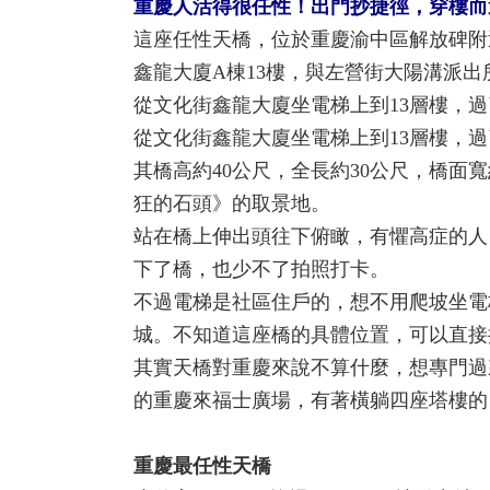
重慶人活得很任性！出門抄捷徑，穿樓而
這座任性天橋，位於重慶渝中區解放碑附
鑫龍大廈A棟13樓，與左營街大陽溝派出
從文化街鑫龍大廈坐電梯上到13層樓，
從文化街鑫龍大廈坐電梯上到13層樓，
其橋高約40公尺，全長約30公尺，橋面
狂的石頭》的取景地。
站在橋上伸出頭往下俯瞰，有懼高症的人
下了橋，也少不了拍照打卡。
不過電梯是社區住戶的，想不用爬坡坐電
城。不知道這座橋的具體位置，可以直接
其實天橋對重慶來說不算什麼，想專門過
的重慶來福士廣場，有著橫躺四座塔樓的
重慶最任性天橋