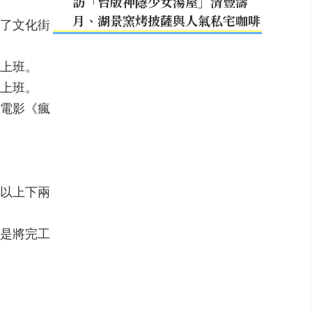
訪「台版神隱少女湯屋」清豐濤
月、湖景窯烤披薩與人氣私宅咖啡
了文化街
去上班。
去上班。
是電影《瘋
以上下兩
是將完工