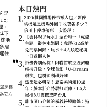
本日熱門
它是
1
.
2026桃園機場停車懶人包／要停
o;
桃機還是機場外圍？收費各多少？
徑，
信用卡停車優惠一次整理！
城下
2
.
【雲林親子玩水】全台唯一「虎爺
1樓地
主題」叢林水樂園！虎尾632高地
多居
免門票回歸，玩水＋4大順遊秘境
通往
一日遊懶人包
3
.
搭機告別落枕！阿聯酋航空經濟艙
座椅升級，全球首創「U-Dream
頭枕」包覆頭頸超好睡
4
.
建築迷必朝聖！忠泰美術館10週
還穿樓，
年：藤本壯介特展打頭陣，1:5大
屋根8月震撼空降台北
為它方
5
.
離市區15分鐘的嘉義祕境路線！造