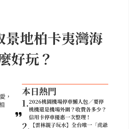
取景地柏卡夷灣海
麼好玩？
本日熱門
喜愛，
1
.
2026桃園機場停車懶人包／要停
相
桃機還是機場外圍？收費各多少？
信用卡停車優惠一次整理！
2
.
【雲林親子玩水】全台唯一「虎爺