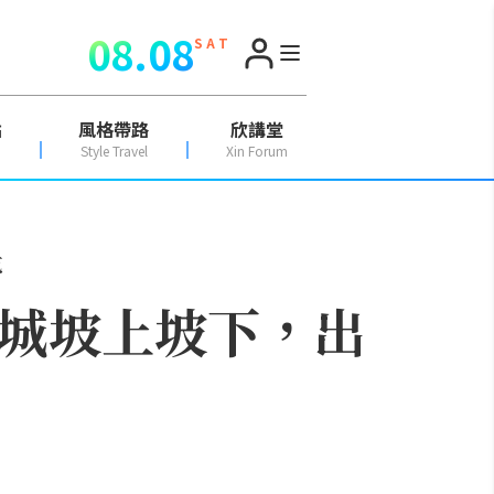
08.08
S A T
點
風格帶路
欣講堂
Style Travel
Xin Forum
吃
山城坡上坡下，出