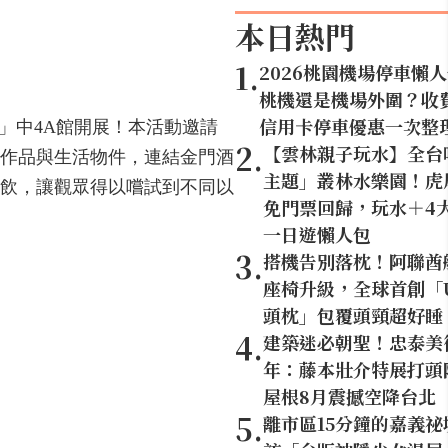
本日熱門
1
.
2026桃園機場停車懶
桃機還是機場外圍？收
信用卡停車優惠一次整
區」中4A館開展！本活動邀請
2
.
【雲林親子玩水】全台
作品與生活物件，連結金門酒
主題」叢林水樂園！虎尾
試飲，讓觀眾得以嚐試到不同以
免門票回歸，玩水＋4
一日遊懶人包
3
.
搭機告別落枕！阿聯酋
座椅升級，全球首創「U
頭枕」包覆頭頸超好睡
4
.
建築迷必朝聖！忠泰美
年：藤本壯介特展打頭陣
屋根8月震撼空降台北
5
.
離市區15分鐘的嘉義