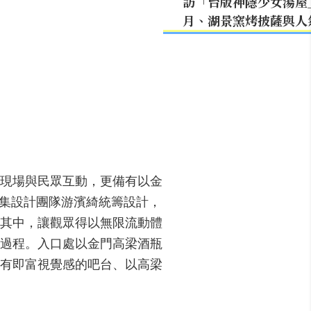
訪「台版神隱少女湯屋
月、湖景窯烤披薩與人
現場與民眾互動，更備有以金
俬集設計團隊游濱綺統籌設計，
其中，讓觀眾得以無限流動體
過程。入口處以金門高梁酒瓶
有即富視覺感的吧台、以高梁