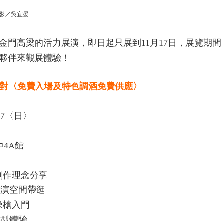
影／吳宜晏
金門高梁的活力展演，即日起只展到11月17日，展覽期
夥伴來觀展體驗！
活派對〈免費入場及特色調酒免費供應〉
.17〈日〉
中4A館
0 創作理念分享
0 展演空間帶逛
0 操槍入門
00造型體驗