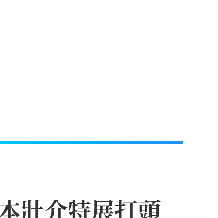
藤本壯介特展打頭