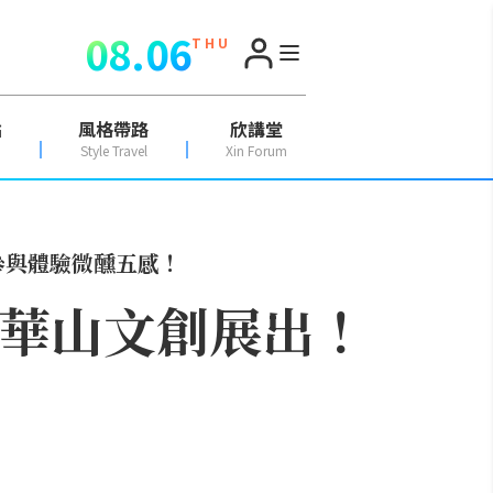
08.06
T H U
點
風格帶路
欣講堂
Style Travel
Xin Forum
參與體驗微醺五感！
於華山文創展出！