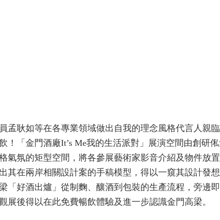
員孟耿如等在各專業領域做出自我的理念風格代言人親臨
！「金門酒廠It’s Me我的生活派對」展演空間由創研
格氣氛的矩型空間，將各參展藝術家影音介紹及物件放置
出其在兩岸相關設計案的手稿模型，得以一窺其設計發想
梁「好酒出爐」從制麴、釀酒到包裝的生產流程，旁邊即
觀展後得以在此免費暢飲體驗及進一步認識金門高梁。