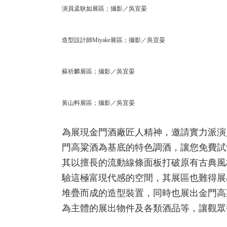
演員孟耿如展區；攝影／吳宜晏
造型設計師Miyake展區；攝影／吳宜晏
蘇祈麟展區；攝影／吳宜晏
黃山料展區；攝影／吳宜晏
為展現金門酒廠匠人精神，邀請實力派演
門高粱酒為基底的特色調酒，讓您免費試飲
其以擅長的流動線條面板打破原有古典風
驗這極富現代感的空間，其展區也難得展
堆疊而成的造型裝置，同時也展出金門高
為主體的展出物件及各類酒品等，讓觀眾