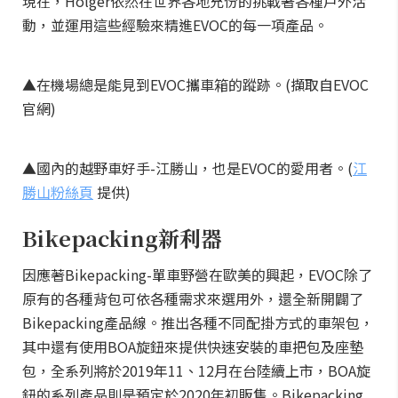
現在，Holger依然在世界各地充份的挑戰著各種戶外活
動，並運用這些經驗來精進EVOC的每一項產品。
▲在機場總是能見到EVOC攜車箱的蹤跡。(擷取自EVOC
官網)
▲國內的越野車好手-江勝山，也是EVOC的愛用者。(
江
勝山粉絲頁
提供)
Bikepacking新利器
因應著Bikepacking-單車野營在歐美的興起，EVOC除了
原有的各種背包可依各種需求來選用外，還全新開闢了
Bikepacking產品線。推出各種不同配掛方式的車架包，
其中還有使用BOA旋鈕來提供快速安裝的車把包及座墊
包，全系列將於2019年11、12月在台陸續上市，BOA旋
鈕的系列產品則是預定於2020年初販售。Bikepacking