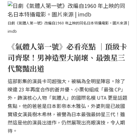
日劇《氣體人第一號》改編自1960 年上映的同名日本特攝電影。圖片來源 |
imdb
《氣體人第一號》必看亮點 ｜頂級卡
司齊聚！男神造型大崩壞、最強星三
代驚豔出道
這部影集的演員卡司超強大，被稱為全明星陣容。除了
暌違 23 年再度合作的蒼井優、小栗旬組成「最強 CP」
外，飾演核心人物「氣體人」的國際名模 UTA 更是話題
焦點，他的爸爸是日本影帝本木雅弘，外婆則是已故國
寶級女演員樹木希林，被譽為日本最強最帥星三代！雖
然這是他的演員出道作，仍然展現出亮眼演技，令人期
待。