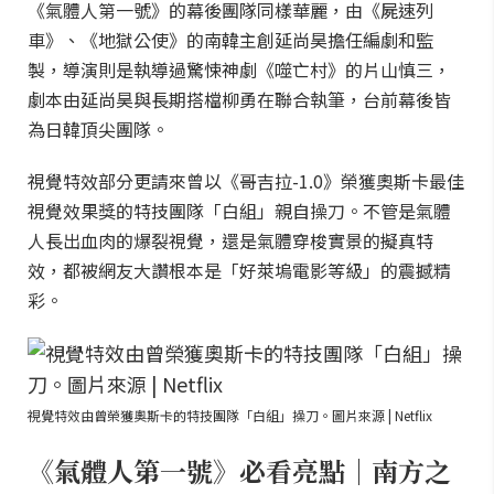
《氣體人第一號》的幕後團隊同樣華麗，由《屍速列
車》、《地獄公使》的南韓主創延尚昊擔任編劇和監
製，導演則是執導過驚悚神劇《噬亡村》的片山慎三，
劇本由延尚昊與長期搭檔柳勇在聯合執筆，台前幕後皆
為日韓頂尖團隊。
視覺特效部分更請來曾以《哥吉拉-1.0》榮獲奧斯卡最佳
視覺效果獎的特技團隊「白組」親自操刀。不管是氣體
人長出血肉的爆裂視覺，還是氣體穿梭實景的擬真特
效，都被網友大讚根本是「好萊塢電影等級」的震撼精
彩。
視覺特效由曾榮獲奧斯卡的特技團隊「白組」操刀。圖片來源 | Netflix
《氣體人第一號》必看亮點｜南方之