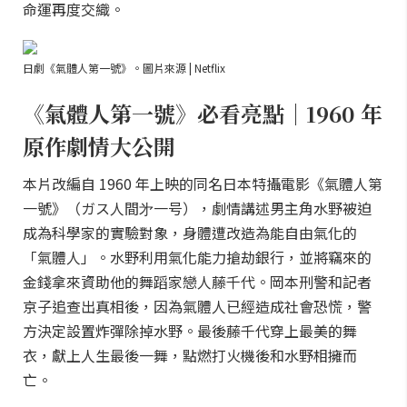
命運再度交織。
日劇《氣體人第一號》。圖片來源 | Netflix
《氣體人第一號》必看亮點｜1960 年
原作劇情大公開
本片改編自 1960 年上映的同名日本特攝電影《氣體人第
一號》（ガス人間㐧一号），劇情講述男主角水野被迫
成為科學家的實驗對象，身體遭改造為能自由氣化的
「氣體人」。水野利用氣化能力搶劫銀行，並將竊來的
金錢拿來資助他的舞蹈家戀人藤千代。岡本刑警和記者
京子追查出真相後，因為氣體人已經造成社會恐慌，警
方決定設置炸彈除掉水野。最後藤千代穿上最美的舞
衣，獻上人生最後一舞，點燃打火機後和水野相擁而
亡。