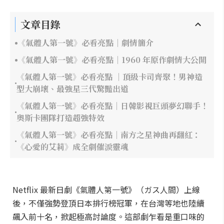
文章目錄
《氣體人第一號》必看亮點｜劇情簡介
《氣體人第一號》必看亮點｜1960 年原作劇情大公開
《氣體人第一號》必看亮點 ｜頂級卡司齊聚！男神造
型大崩壞、最強星三代驚豔出道
《氣體人第一號》必看亮點｜日韓影視巨頭夢幻聯手！
奧斯卡團隊打造超強特效
《氣體人第一號》必看亮點｜南方之星神曲再翻紅：
《心愛的艾莉》成全劇催淚靈魂
Netflix 最新日劇《氣體人第一號》（ガス人間）上線
後，不僅強勢登頂日本排行榜冠軍，在台灣等地也陸續
飆入前十名，掀起極高討論度。這部劇乍看是重口味的