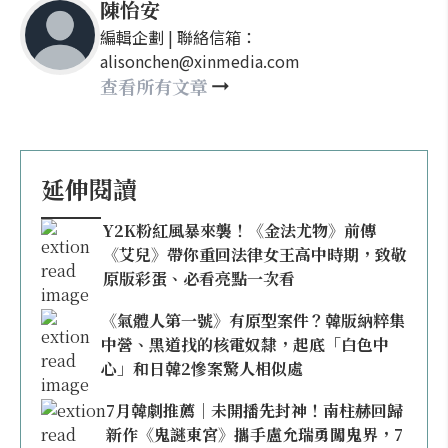
陳怡安
編輯企劃 | 聯絡信箱：
alisonchen@xinmedia.com
查看所有文章
延伸閱讀
Y2K粉紅風暴來襲！《金法尤物》前傳
《艾兒》帶你重回法律女王高中時期，致敬
原版彩蛋、必看亮點一次看
《氣體人第一號》有原型案件？韓版納粹集
中營、黑道找的核電奴隸，起底「白色中
心」和日韓2慘案驚人相似處
7月韓劇推薦｜未開播先封神！南柱赫回歸
新作《鬼謎東宮》攜手盧允瑞勇闖鬼界，7