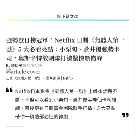
接下篇文章
強勢登日榜冠軍！Netflix 日劇《氣體人第一
號》5 大必看亮點：小栗旬、蒼井優強勢卡
司，奧斯卡特效團隊打造驚悚新巔峰
By
陳怡安
2026/07/09
日劇《氣體人第一號》。圖片來源 | Netflix
Netflix日本影集《氣體人第一號》上線後話題不
斷，不但可以看到小栗旬、蒼井優等神仙卡司飆
戲，幕後更有日韓黃金團隊聯手打造，5 大亮點
帶你一窺這部必追的神劇。