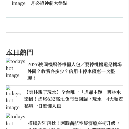
月必追神劇大盤點
本日熱門
2026桃園機場停車懶人包／要停桃機還是機場
外圍？收費各多少？信用卡停車優惠一次整
理！
【雲林親子玩水】全台唯一「虎爺主題」叢林水
樂園！虎尾632高地免門票回歸，玩水＋4大順遊
秘境一日遊懶人包
搭機告別落枕！阿聯酋航空經濟艙座椅升級，