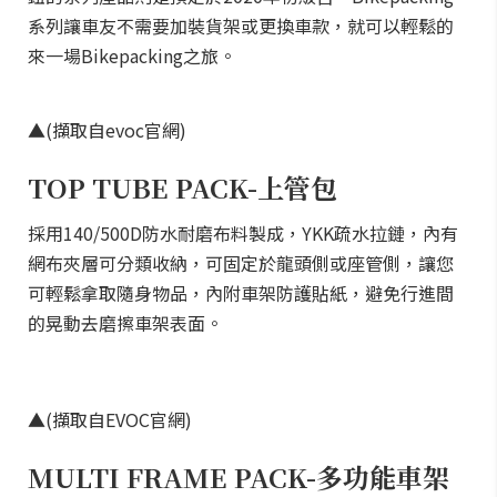
系列讓車友不需要加裝貨架或更換車款，就可以輕鬆的
來一場Bikepacking之旅。
▲(擷取自evoc官網)
TOP TUBE PACK-上管包
採用140/500D防水耐磨布料製成，YKK疏水拉鏈，內有
網布夾層可分類收納，可固定於龍頭側或座管側，讓您
可輕鬆拿取隨身物品，內附車架防護貼紙，避免行進間
的晃動去磨擦車架表面。
▲(擷取自EVOC官網)
MULTI FRAME PACK-多功能車架