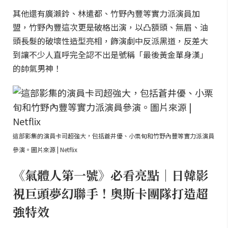
其他還有廣瀨鈴、林遣都、竹野內豐等實力派演員加
盟，竹野內豐這次更是破格出演，以凸額頭、無眉、油
頭長髮的破壞性造型亮相，飾演劇中反派黑道，反差大
到讓不少人直呼完全認不出是號稱「最後黃金單身漢」
的帥氣男神！
這部影集的演員卡司超強大，包括蒼井優、小栗旬和竹野內豐等實力派演員
參演。圖片來源 | Netflix
《氣體人第一號》必看亮點｜日韓影
視巨頭夢幻聯手！奧斯卡團隊打造超
強特效