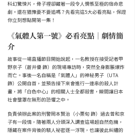
科幻驚悚片，骨子裡卻藏著一段令人惆悵至極的宿命悲
劇。還在猶豫要不要追嗎？先看完這5大必看亮點，保證
你立刻想點開第一集！
《氣體人第一號》必看亮點｜劇情簡
介
故事從一場直播節目開始說起，一名教授在接受記者甲
野京子（蒼井優 飾）的現場專訪時，突然全身膨脹爆炸
而亡。事後一名自稱是「氣體人」的神秘男子（UTA
飾）公開自首，並預告接下來會進行一連串的殺人計
畫，將「白色中心」的相關人士全都殺害，瞬間讓日本
社會壟罩在無形的恐懼之中。
負責偵辦此案的刑警岡本賢治（小栗旬 飾）過去曾和京
子有一段情，隨著兩人分頭深入調查這場超自然危機，
隱藏在案件背後的駭人祕密逐一浮現，也讓彼此糾纏的