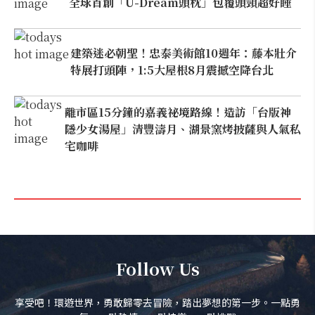
全球首創「U-Dream頭枕」包覆頭頸超好睡
建築迷必朝聖！忠泰美術館10週年：藤本壯介
特展打頭陣，1:5大屋根8月震撼空降台北
離市區15分鐘的嘉義祕境路線！造訪「台版神
隱少女湯屋」清豐濤月、湖景窯烤披薩與人氣私
宅咖啡
Follow Us
享受吧！環遊世界，勇敢歸零去冒險，踏出夢想的第一步。一點勇