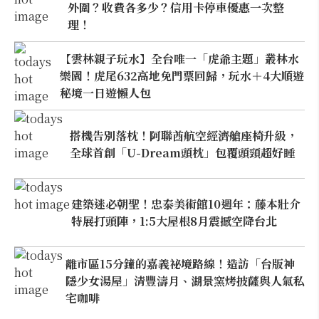
外圍？收費各多少？信用卡停車優惠一次整
理！
【雲林親子玩水】全台唯一「虎爺主題」叢林水
樂園！虎尾632高地免門票回歸，玩水＋4大順遊
秘境一日遊懶人包
搭機告別落枕！阿聯酋航空經濟艙座椅升級，
全球首創「U-Dream頭枕」包覆頭頸超好睡
建築迷必朝聖！忠泰美術館10週年：藤本壯介
特展打頭陣，1:5大屋根8月震撼空降台北
離市區15分鐘的嘉義祕境路線！造訪「台版神
隱少女湯屋」清豐濤月、湖景窯烤披薩與人氣私
宅咖啡