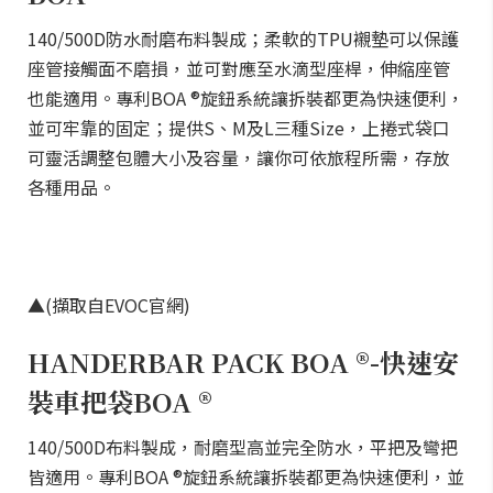
140/500D防水耐磨布料製成；柔軟的TPU襯墊可以保護
座管接觸面不磨損，並可對應至水滴型座桿，伸縮座管
也能適用。專利BOA ®旋鈕系統讓拆裝都更為快速便利，
並可牢靠的固定；提供S、M及L三種Size，上捲式袋口
可靈活調整包體大小及容量，讓你可依旅程所需，存放
各種用品。
▲(擷取自EVOC官網)
HANDERBAR PACK BOA ®-快速安
裝車把袋BOA ®
140/500D布料製成，耐磨型高並完全防水，平把及彎把
皆適用。專利BOA ®旋鈕系統讓拆裝都更為快速便利，並