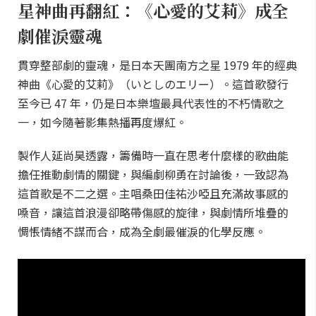
星神曲再翻紅：《心愛的艾莉》成全
劇催淚靈魂
貫穿整部劇的靈魂，是日本天團南方之星 1979 年的經典
神曲《心愛的艾莉》（いとしのエリー）。這首歌發行
至今已 47 年，仍是日本樂壇最具代表性的不朽情歌之
一，如今隨著影集熱播再度爆紅。
製作人延尚昊透露，籌備時一直在思考什麼樣的歌曲能
擔任推動劇情的關鍵，與編劇柳勇在討論後，一致認為
這首歌是不二之選。主唱桑田佳祐沙啞且充滿故事感的
嗓音，讓這首浪漫卻略帶傷感的旋律，與劇情所堆疊的
惆悵情緒不謀而合，成為全劇最催淚的化學反應。