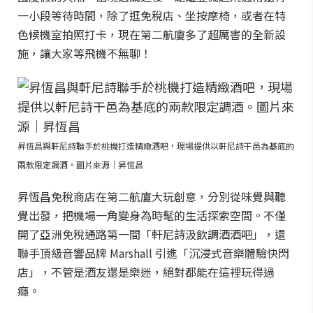
一小段等待時間，除了逛免稅店、坐按摩椅，或者在特
色候機室拍照打卡，現在第二航廈多了超厲害的全新設
施，讓大家等飛機不無聊！
昇恆昌與軒尼詩聯手於桃機打造精緻酒吧，現場提供以軒尼詩干邑為基底的
兩款限定調酒。圖片來源｜昇恆昌
昇恆昌免稅商店在第二航廈大玩創意，分別從味覺與聽
覺出發，把機場一角變身為時髦的生活探索空間。不僅
開了亞洲免稅通路第一間「軒尼詩汲飲調酒酒吧」，還
聯手頂級音響品牌 Marshall 引進「沉浸式音樂體驗快閃
店」，不管是酒友還是樂迷，絕對都能在這裡玩得過
癮。