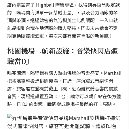
店內還設置了 Highball 體驗專區，找得到昇恆昌限定款
的「噶瑪蘭海洋單一麥芽威士忌」，以及合力酒廠的琴
酒與茶酒。透過綿密的氣泡與黃金比例調配，一入口就
能品嚐到台灣在地酒廠的職人堅持。門市未來還會不定
期更換隱藏版酒單，每次來都有開盲盒般的新鮮感！
桃園機場二航新設施：音樂快閃店體
驗當DJ
喝完調酒，隔壁還有讓人熱血沸騰的音樂盛宴。Marshall
把搖滾靈魂搬進桃園機場，打造一座沉浸式音樂快閃
店。旅客能在登機前戴上耳機、近距離試聽音響的震撼
音質，現場還設置互動 DJ 台，讓你可以親自站在後方體
驗一日 DJ 的樂趣，瞬間變成機場裡最酷的打卡亮點。