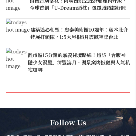
搭機告別落枕！阿聯酋航空經濟艙座椅升級，
全球首創「U-Dream頭枕」包覆頭頸超好睡
建築迷必朝聖！忠泰美術館10週年：藤本壯介
特展打頭陣，1:5大屋根8月震撼空降台北
離市區15分鐘的嘉義祕境路線！造訪「台版神
隱少女湯屋」清豐濤月、湖景窯烤披薩與人氣私
宅咖啡
Follow Us