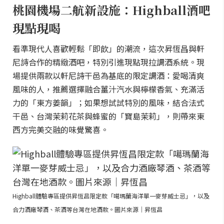
桃園機場二航新設施：Highball酒吧
現點現喝
看準現代人喜歡輕鬆「即飲」的潮流，這次昇恆昌與軒
尼詩合作的精緻酒吧，特別引進現點現拉調酒系統。現
場提供兩款以軒尼詩干邑為基底的限定調酒：愛喝清爽
風味的人，推薦選擇融合薑汁汽水與檸檬香氣、充滿活
力的「東方姜韻」；如果想試試特別的風味，結合法式
干邑、台灣茉莉花茶與蜂蜜的「寶島茉莉」，則帶來東
西方完美交融的味覺驚喜。
Highball體驗專區提供昇恆昌限定款「噶瑪蘭海洋單一麥芽威士忌」，以及
合力酒廠琴酒、茶酒等台灣在地酒款。圖片來源｜昇恆昌