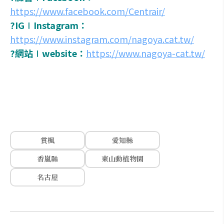
https://www.facebook.com/Centrair/
?IG∣Instagram：
https://www.instagram.com/nagoya.cat.tw/
?網站∣website：
https://www.nagoya-cat.tw/
賞楓
愛知縣
香嵐縣
東山動植物園
名古屋