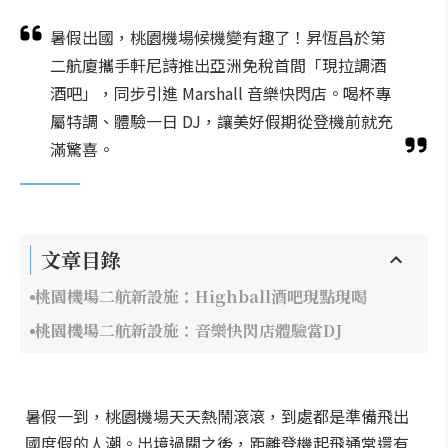
暑假出國，桃園機場候機變有趣了！昇恆昌於第
二航廈攜手軒尼詩推出亞洲免稅首間「現拉調酒
酒吧」，同步引進 Marshall 音樂快閃店。喝杯專
屬特調、體驗一日 DJ，讓美好假期從登機前就充
滿驚喜。
文章目錄
桃園機場二航新設施：Highball酒吧現點現喝
桃園機場二航新設施：音樂快閃店體驗當DJ
暑假一到，桃園機場天天熱鬧滾滾，到處都是準備飛出
國度假的人潮。出境過關之後，距離登機起飛通常還有