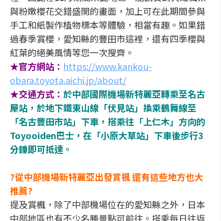
與粉嫩櫻花交錯盛開的畫面，加上可在此期間參與
手工和紙製作植物標本等體驗，相當有趣。如果錯
過春季賞櫻，愛知縣的豐田市這裡，還有四季櫻與
紅葉的絕美風情等您一次搜齊。
★官方網站：
https://www.kankou-
obara.toyota.aichi.jp/about/
★交通方式：
於中部國際機場新特麗亞轉乘至名古
屋站，於地下鐵東山線「伏見站」換乘鶴舞線至
「名古豐田市站」下車，搭乘往「上仁木」方向的
Toyooiden巴士，在「小原大草站」下車後步行3
分鐘即可抵達。
?從中部機場新特麗亞出發賞楓 還有這些地方也大
推薦?
提及賞楓，除了中部機場位在的愛知縣之外，日本
中部地區也有不少名勝景點可前往。搭乘每日往返