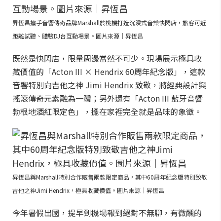
昇恆昌攜手音響傳奇品牌Marshall於桃機打造沉浸式音樂快閃店，旅客可近
距離試聽、體驗DJ台互動場景。圖片來源｜昇恆昌
既然是快閃店，限量周邊當然不可少。現場展示極具收
藏價值的「Acton III × Hendrix 60周年紀念版」，這款
音響特別向吉他之神 Jimi Hendrix 致敬，將經典設計與
搖滾傳奇元素融為一體；另外還有「Acton III 藍牙音響
勃根地酒紅限定色」，擺在家裡完全就是品味的象徵。
昇恆昌與Marshall特別合作販售兩款限定商品，其中60周年紀念版特別致敬
吉他之神Jimi Hendrix，極具收藏價值。圖片來源｜昇恆昌
今年暑假出國，提早到機場報到絕對不無聊，有微醺的