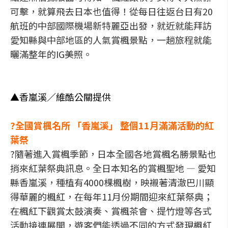
可擊，就算飛去日本也值得！從每日往返台日有20
航班的中部國際機場新特麗亞出發，就近就能拜訪
愛知縣與中部地區的人氣賞楓景點，一趟旅程就能
曬滿整年的IG美照。
▲香嵐溪／維酷公關提供
?全國賞楓名所 「香嵐溪」 整個11月滿滿活動的紅
葉祭
?隨著進入賞楓季節，日本全國各地賞楓名勝景點也
捎來紅葉祭典訊息。全日本知名的賞楓聖地 — 愛知
縣香嵐溪，種植有4000棵楓樹，映襯著清澈巴川顯
得華麗的楓紅，在每年11月份期間迎來紅葉祭典；
在楓紅下觀賞太鼓演奏、賞楓茶會、提竹燈等各式
活動接連展開，遊客們能透過不同的方式發現楓紅