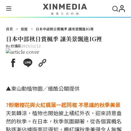
搜尋
首頁
>
旅遊
>
日本中部秋日賞楓季 讓美景飄進IG裡
日本中部秋日賞楓季 讓美景飄進IG裡
By
欣攝影
2019/11/12
▲東山動植物園／維酷公關提供
?粉嫩櫻花與火紅楓葉一起同框 不思議的秋季美景
天氣轉涼，植物也開始披上橘紅外衣，迎來詩意盎
然的秋季。在日本，秋季氛圍顯著，從各個賞楓名
點逐漸佔據版面可得知，楓紅讓秋季美得令人無懈