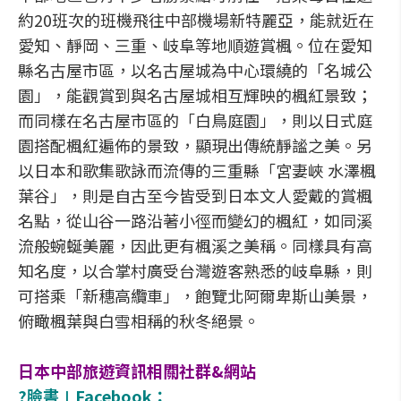
約20班次的班機飛往中部機場新特麗亞，能就近在
愛知、靜岡、三重、岐阜等地順遊賞楓。位在愛知
縣名古屋市區，以名古屋城為中心環繞的「名城公
園」，能觀賞到與名古屋城相互輝映的楓紅景致；
而同樣在名古屋市區的「白鳥庭園」，則以日式庭
園搭配楓紅遍佈的景致，顯現出傳統靜謐之美。另
以日本和歌集歌詠而流傳的三重縣「宮妻峽 水澤楓
葉谷」，則是自古至今皆受到日本文人愛戴的賞楓
名點，從山谷一路沿著小徑而變幻的楓紅，如同溪
流般蜿蜒美麗，因此更有楓溪之美稱。同樣具有高
知名度，以合掌村廣受台灣遊客熟悉的岐阜縣，則
可搭乘「新穗高纜車」，飽覽北阿爾卑斯山美景，
俯瞰楓葉與白雪相稱的秋冬絕景。
日本中部旅遊資訊相關社群&網站
?臉書∣Facebook：