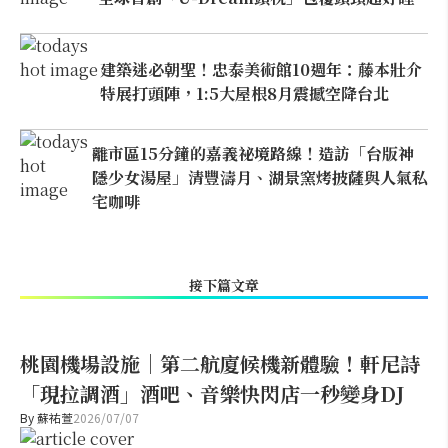
建築迷必朝聖！忠泰美術館10週年：藤本壯介
特展打頭陣，1:5大屋根8月震撼空降台北
離市區15分鐘的嘉義祕境路線！造訪「台版神
隱少女湯屋」清豐濤月、湖景窯烤披薩與人氣私
宅咖啡
接下篇文章
桃園機場設施｜第二航廈候機新體驗！軒尼詩
「現拉調酒」酒吧、音樂快閃店一秒變身DJ
By
蘇祐萱
2026/07/07