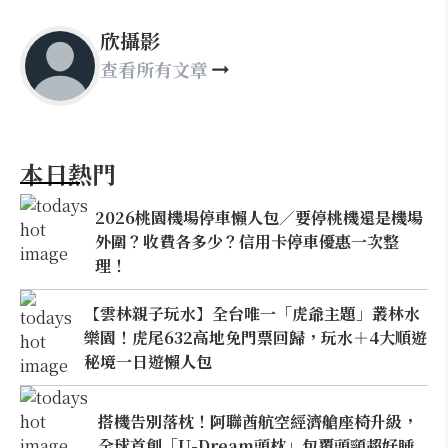
欣攝影
查看所有文章
本日熱門
2026桃園機場停車懶人包／要停桃機還是機場
外圍？收費各多少？信用卡停車優惠一次整
理！
【雲林親子玩水】全台唯一「虎爺主題」叢林水
樂園！虎尾632高地免門票回歸，玩水＋4大順遊
秘境一日遊懶人包
搭機告別落枕！阿聯酋航空經濟艙座椅升級，
全球首創「U-Dream頭枕」包覆頭頸超好睡