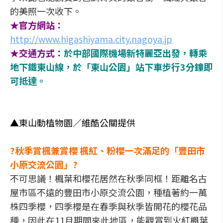
的美照一次收下。
★官方網站：
http://www.higashiyama.city.nagoya.jp
★交通方式：
於中部國際機場新特麗亞出發，轉乘
地下鐵東山線，於「東山公園」站下車步行3分鐘即
可抵達。
▲東山動植物園／維酷公關提供
?秋季賞楓兼賞櫻 楓紅、粉櫻一次滿足的「豐田市
小原交流公園」?
不可思議！楓葉和櫻花居然在秋季同框！距離名古
屋市區不遠的豐田市小原交流公園，種植著約一萬
株四季櫻，四季櫻是在春季與秋季皆開花的櫻花品
種，因此在11月期間來此地區，能觀賞到火紅楓葉