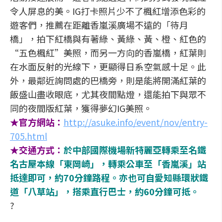
令人屏息的美。IG打卡照片少不了楓紅增添色彩的
遊客們，推薦在距離香嵐溪廣場不遠的「待月
橋」，拍下紅橋與有著綠、黃綠、黃、橙、紅色的
“五色楓紅”美照，而另一方向的香嵐橋，紅葉則
在水面反射的光線下，更顯得日系空氣感十足。此
外，最鄰近詢問處的巴橋旁，則是能將開滿紅葉的
飯盛山盡收眼底，尤其夜間點燈，還能拍下與眾不
同的夜間版紅葉，獲得夢幻IG美照。
★官方網站：
http://asuke.info/event/nov/entry-
705.html
★交通方式：
於中部國際機場新特麗亞轉乘至名鐵
名古屋本線「東岡崎」，轉乘公車至「香嵐溪」站
抵達即可，約70分鐘路程。亦也可自愛知縣環狀鐵
道「八草站」，搭乘直行巴士，約60分鐘可抵。
?