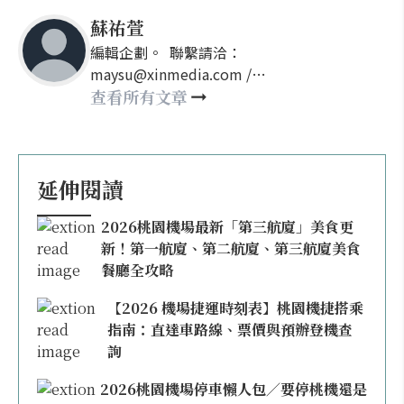
蘇祐萱
編輯企劃。 聯繫請洽：
maysu@xinmedia.com /
may860527@gmail.com
查看所有文章
延伸閱讀
2026桃園機場最新「第三航廈」美食更
新！第一航廈、第二航廈、第三航廈美食
餐廳全攻略
【2026 機場捷運時刻表】桃園機捷搭乘
指南：直達車路線、票價與預辦登機查
詢
2026桃園機場停車懶人包／要停桃機還是