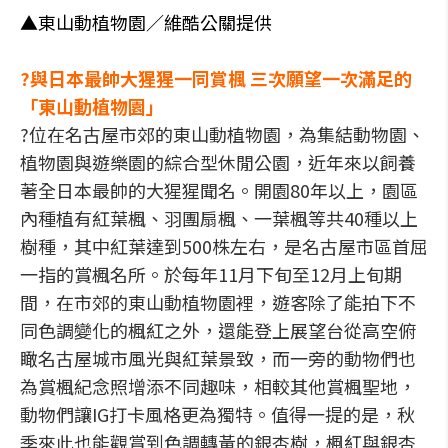
▲東山動植物園／維酷公關提供
?與日本最帥大猩猩一同賞楓 三次願望一次滿足的
「東山動植物園」
?位在名古屋市郊的東山動植物園，為集結動物園、
植物園與遊樂園的綜合型休閒公園，近年來以飼養
著全日本最帥的大猩猩聞名。開園80年以上，園區
內種植有紅葉楓、羽團扇楓、一葉楓等共40種以上
樹種，其中紅葉達到500株左右，是名古屋市區首屈
一指的賞楓名所。於每年11月下旬至12月上旬期
間，在市郊的東山動植物園裡，遊客除了能拍下不
同色調變化的楓紅之外，還能登上展望台從高空俯
瞰名古屋城市風光與紅葉景致，而一旁的動物們也
為賞楓紀念照增添不同趣味，相較其他賞楓聖地，
動物們讓IG打卡風格更為獨特。值得一提的是，秋
季來此也能觀賞到色調轉黃的銀杏樹，楓紅與銀杏