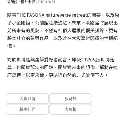
荷蘭館。圖片來源｜EXPO2025
隨著THE PASONA natureverse retreat的開幕，以及原
子小金剛館、荷蘭館陸續進駐，未來，淡路島將展現出
前所未有的風貌，不僅有神似大屋根的優美弧線，更有
藤本壯介的建築作品，以及曾在大阪灣畔閃耀的世博記
憶。
對於世博迷與建築愛好者而言，即使2025大阪世博落
幕，但關於那年的回憶、關於對未來的想像，都將在這
座島嶼上以更永續、更貼近自然的方式流傳下去。
大阪世博
淡路島
藤本壯介
大屋根