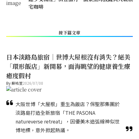
宅咖啡
接下篇文章
日本淡路島旅宿｜世博大屋根沒有消失？絕美
「環形飯店」新開幕，面海眺望的健康養生療
癒度假村
By
蘇祐萱
2026/07/08
大阪世博「大屋根」重生為飯店？保聖那集團於
淡路島打造全新旅宿「THE PASONA
natureverse retreat」，因優美木造弧線神似世
博地標，意外掀起熱議。