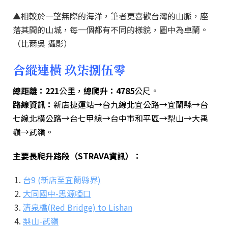
▲相較於一望無際的海洋，筆者更喜歡台灣的山脈，座
落其間的山城，每一個都有不同的樣貌，圖中為卓蘭。
（比爾吳 攝影）
合縱連橫 玖柒捌伍零
總距離：221
公里，
總爬升：4785
公尺。
路線資訊：
新店捷運站→台九線北宜公路→宜蘭縣→台
七線北橫公路→台七甲線→台中市和平區→梨山→大禹
嶺→武嶺。
主要長爬升路段（STRAVA資訊）：
台9 (新店至宜蘭縣界)
大同國中-思源啞口
清泉橋(Red Bridge) to Lishan
梨山-武嶺