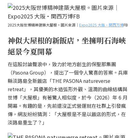
2025大阪世博精神建築大屋根。圖片來源｜
Expo2025 大阪・関西万博
FB
神似大屋根的新飯店，坐擁明石海峽
絕景今夏開幕
在這股討論聲浪中，致力於地方創生的保聖那集團
（Pasona Group），提出了一個令人驚喜的答案。兵庫
縣淡路島全新飯店「THE PASONA natureverse
retreat」，其優美的木造弧形外觀、溫潤的曲線結構與
世博「大屋根」有著驚人相似度，於今（2026）年 6 月
開幕。有趣的是，先前還沒正式營運就在社群上引發瘋
傳，網友紛紛猜測：「大屋根是不是以飯店的形式，在
淡路島重生了？」