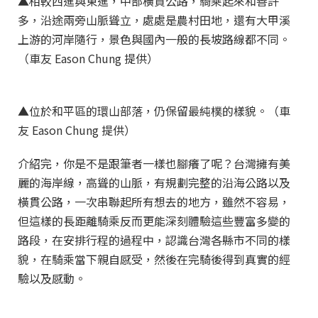
▲相較西進與東進，中部橫貫公路，騎乘起來和善許
多，沿途兩旁山脈聳立，處處是農村田地，還有大甲溪
上游的河岸隨行，景色與國內一般的長坡路線都不同。
（車友 Eason Chung 提供）
▲位於和平區的環山部落，仍保留最純樸的樣貌。（車
友 Eason Chung 提供）
介紹完，你是不是跟筆者一樣也腳癢了呢？台灣擁有美
麗的海岸線，高聳的山脈，有規劃完整的沿海公路以及
橫貫公路，一次串聯起所有想去的地方，雖然不容易，
但這樣的長距離騎乘反而更能深刻體驗這些豐富多變的
路段，在安排行程的過程中，認識台灣各縣市不同的樣
貌，在騎乘當下親自感受，然後在完騎後得到真實的經
驗以及感動。