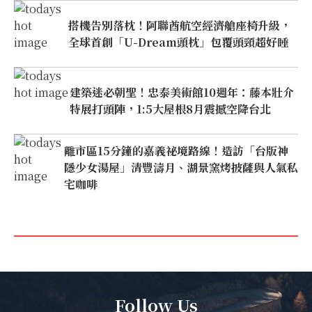
搭機告別落枕！阿聯酋航空經濟艙座椅升級，
全球首創「U-Dream頭枕」包覆頭頸超好睡
建築迷必朝聖！忠泰美術館10週年：藤本壯介
特展打頭陣，1:5大屋根8月震撼空降台北
離市區15分鐘的嘉義祕境路線！造訪「台版神
隱少女湯屋」清豐濤月、湖景窯烤披薩與人氣私
宅咖啡
Follow Us