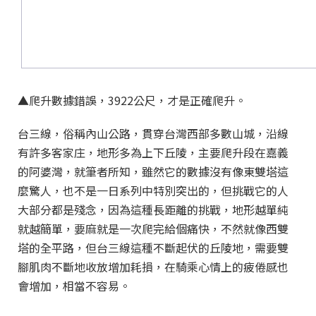
▲爬升數據錯誤，3922公尺，才是正確爬升。
台三線，俗稱內山公路，貫穿台灣西部多數山城，沿線
有許多客家庄，地形多為上下丘陵，主要爬升段在嘉義
的阿婆灣，就筆者所知，雖然它的數據沒有像東雙塔這
麼驚人，也不是一日系列中特別突出的，但挑戰它的人
大部分都是殘念，因為這種長距離的挑戰，地形越單純
就越簡單，要麻就是一次爬完給個痛快，不然就像西雙
塔的全平路，但台三線這種不斷起伏的丘陵地，需要雙
腳肌肉不斷地收放增加耗損，在騎乘心情上的疲倦感也
會增加，相當不容易。