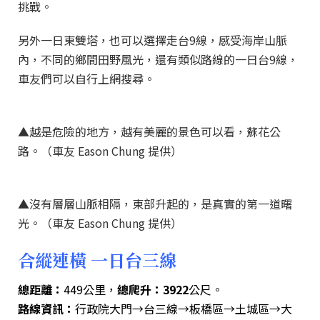
挑戰。
另外一日東雙塔，也可以選擇走台9線，感受海岸山脈
內，不同的鄉間田野風光，還有類似路線的一日台9線，
車友們可以自行上網搜尋。
▲越是危險的地方，越有美麗的景色可以看，蘇花公
路。（車友 Eason Chung 提供）
▲沒有層層山脈相隔，東部升起的，是真實的第一道曙
光。（車友 Eason Chung 提供）
合縱連橫 一日台三線
總距離：
449公里，
總爬升：3922
公尺。
路線資訊：
行政院大門→台三線→板橋區→土城區→大