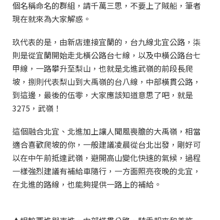
個名稱命名的群組，請千萬三思，不要上了賊船，筆者
現在就來為大家解惑。
玖代表的是，由新店連接宜蘭的，台九線北宜公路，柒
則是從宜蘭開始走北橫公路台七線，以及中橫公路台七
甲線，一路攀升至梨山，也就是北進武嶺的前段長爬
坡，捌則代表梨山到大禹嶺的台八線，中部橫貫公路，
到這邊，最後的伍零，大家應該知道意思了吧，就是
3275，武嶺！
這個融合北宜、北進加上讓人聞風喪膽的大禹嶺，相當
適合喜歡爬坡的你，一般建議凌晨從台北出發，剛好可
以在中午前抵達武嶺，避開高山變化快速的氣候，過程
一樣強烈建議有補給車隨行，一方面照亮夜晚的北宜，
在北進的路線，也能夠提供一路上的補給。