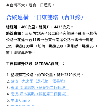
▲台灣不大，適合一日遊完。
合縱連橫 一日東雙塔（台11線）
總距離：
468公里，
總爬升：
4435公尺。
路線資訊：
三貂角燈塔→台二線→宜蘭縣→蘇澳→蘇花
公路→花蓮→台11線→台東→南迴公路→壽卡→縣道
199→縣道199甲→旭海→縣道200→滿州鄉→縣道26→
墾丁鵝鑾鼻燈塔。
主要長爬升路段（STRAVA資訊）：
整段蘇花公路，約70公里，爬升2370公尺。
蘇澳→九宮里（蘇花第一個長坡）
東澳-南澳高點（蘇花第二個長坡）
南澳-漢本高點（蘇花第三個長坡）
牛山 Climb