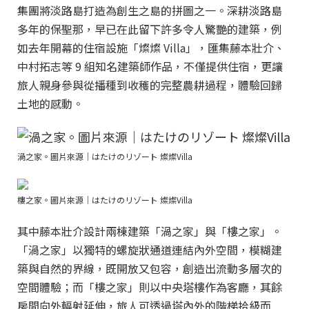
集團將淡路島打造為創生之島的拼圖之一。深耕淡路島
多年的保聖那，早已在此留下許多令人驚艷的建築，例
如去年開幕的住宿設施「燦燦 Villa」，匯集藤本壯介、
中村拓志等 9 組知名建築師作品，不僅提供住宿，更讓
旅人親身參與從播種到收穫的完整農耕過程，體驗回歸
土地的感動。
渦之家。圖片來源｜はたけのリゾート 燦燦Villa
樓之家。圖片來源｜はたけのリゾート 燦燦Villa
其中藤本壯介設計兩棟建築「渦之家」與「樓之家」。
「渦之家」以獨特的螺旋狀通道連結內外空間，模糊建
築與自然的界線，既開放又包容，創造出流動多層次的
空間體驗；而「樓之家」則以中央塔樓作為客廳，其餘
房間向外輻射延伸，旅人可透過塔內外的階梯拾級而