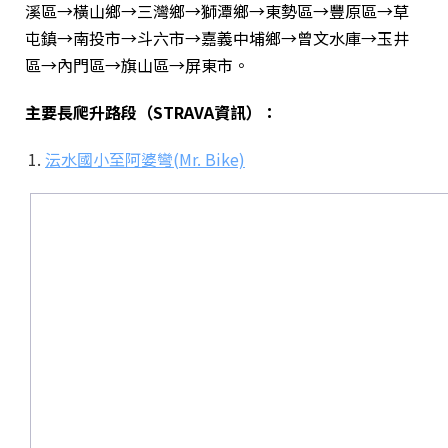
溪區→橫山鄉→三灣鄉→獅潭鄉→東勢區→豐原區→草
屯鎮→南投市→斗六市→嘉義中埔鄉→曾文水庫→玉井
區→內門區→旗山區→屏東市。
主要長爬升路段（STRAVA資訊）：
沄水國小至阿婆彎(Mr. Bike)