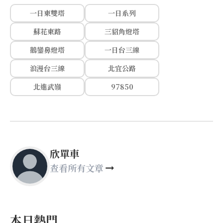
一日東雙塔
一日系列
蘇花東路
三貂角燈塔
鵝鑾鼻燈塔
一日台三線
浪漫台三線
北宜公路
北進武嶺
97850
欣單車
查看所有文章
本日熱門