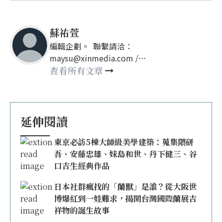
蘇祐萱
編輯企劃。 聯繫請洽：
maysu@xinmedia.com /
may860527@gmail.com
查看所有文章
延伸閱讀
東京必訪5棟大師級美學建築：蒐集隈研
吾、安藤忠雄、妹島和世、丹下健三、谷
口吉生經典作品
日本社群瘋找的「蘭獸」是誰？從大阪世
博爆紅到一娃難求，揭開台灣國際蘭展吉
祥物的誕生故事