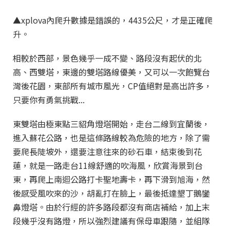
▲xplova內爬升數據是錯誤的，4435公尺，才是正確爬
升。
相較於西部，景色幾乎一成不變、路段沒有起伏的北
高、西雙塔，東邊的雙塔路線優美，又可以一次飽覽台
灣後花園，東部所有城市風光，CP值絕對是高出許多，
只要你有勇氣挑戰...
東雙塔由極東點三貂角燈塔開始，走台二線到宜蘭後，
進入蘇花公路，也是這條路線較為危險的地方，除了需
要爬長陡坡外，還要注意往來的砂石車，結束後到花
蓮，就是一路走台11線舒適的吹海風，欣賞海景到台
東，再爬上南迴公路打卡聖地壽卡，再下滑到旭海，然
後感受風吹來的沙，胡亂打在臉上，最後抵達墾丁鵝鑾
鼻燈塔。由於行經的許多路段都沒有商店補給，加上末
段幾乎沒有路燈，所以強烈建議有保母車跟隨，並組隊