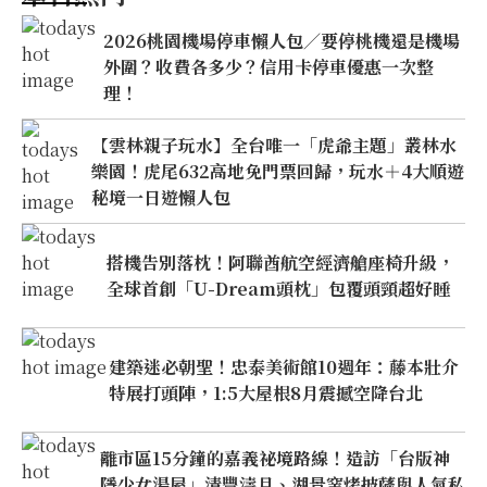
2026桃園機場停車懶人包／要停桃機還是機場
外圍？收費各多少？信用卡停車優惠一次整
理！
【雲林親子玩水】全台唯一「虎爺主題」叢林水
樂園！虎尾632高地免門票回歸，玩水＋4大順遊
秘境一日遊懶人包
搭機告別落枕！阿聯酋航空經濟艙座椅升級，
全球首創「U-Dream頭枕」包覆頭頸超好睡
建築迷必朝聖！忠泰美術館10週年：藤本壯介
特展打頭陣，1:5大屋根8月震撼空降台北
離市區15分鐘的嘉義祕境路線！造訪「台版神
隱少女湯屋」清豐濤月、湖景窯烤披薩與人氣私