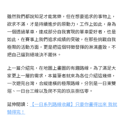
雖然我們都說知足才能常樂，但在想要追求的事物上，
欲求不滿，才是持續進步的原動力，工作上如此，身為
一個透過單車，達成部分自我實現的單車愛好者，也是
如此，在賽事上我們追求成績的突破，在那些挑戰自我
極限的活動方面，更是把這個特徵發揮的淋漓盡致，不
把自己逼到絕境決不罷休。
上一篇介紹完，在地圖上畫圖的有趣路線，為了滿足大
家更上一層的需求，本篇筆者就來為各位介紹這幾條，
一次遊完台灣，合縱連橫的極限路線，分別是一日東雙
塔、一日台三線以及爬不完的玖柒捌伍零。
延伸閱讀：
【一日系列路線收藏】只要你畫得出來 我就
騎得完！