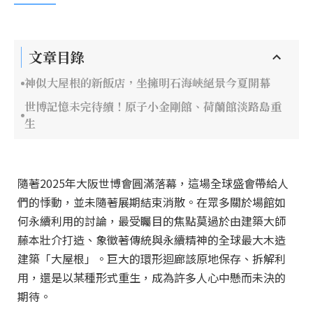
文章目錄
神似大屋根的新飯店，坐擁明石海峽絕景今夏開幕
世博記憶未完待續！原子小金剛館、荷蘭館淡路島重
生
隨著2025年大阪世博會圓滿落幕，這場全球盛會帶給人
們的悸動，並未隨著展期結束消散。在眾多關於場館如
何永續利用的討論，最受矚目的焦點莫過於由建築大師
藤本壯介打造、象徵著傳統與永續精神的全球最大木造
建築「大屋根」。巨大的環形迴廊該原地保存、拆解利
用，還是以某種形式重生，成為許多人心中懸而未決的
期待。