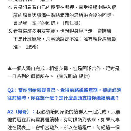
只是想看看自己的極限在哪裡，享受過程中映入眼
簾的風景與腦海中點點滴滴的思緒融合後的回憶，
會是我一輩子的回憶。（郁仁哥）
看著這麼多朋友完賽，也想親身經歷走一遭體驗一
下是什麼感覺，凡事聽說都不准！唯有親身經驗最
准。（肥希）
▲一個人獨自完成，相當英勇，但是團隊合作，絕對是
一日系列的價值所在。（螢光跑旅 提供）
Q2：當你開始懷疑自己、覺得前路遙遙無期，卻還必須
往前騎時，你在想什麼？是什麼念頭支撐你繼續前進？
A2（男哥）：
我必須陪同身後的這群人一起完成，只要
他們還在我就需要繼續騎，有時候騎到後來，如果只專
注在碼表上，會相當難熬，所以在過程中，每經過一個