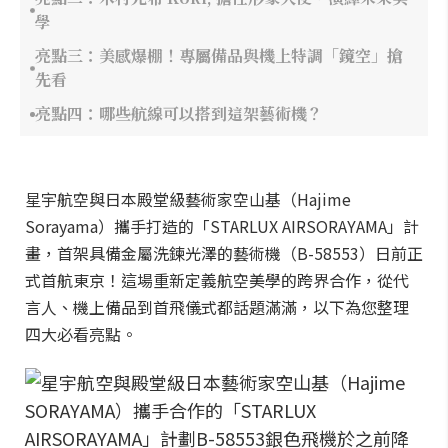
學
亮點三：美感爆棚！專屬備品與機上特調「鏡空」搶
先看
亮點四：哪些航線可以搭到這架藝術機？
星宇航空與日本殿堂級藝術家空山基（Hajime
Sorayama）攜手打造的「STARLUX AIRSORAYAMA」計
畫，首架具備金屬洗鍊光澤的藝術機（B-58553）日前正
式首航東京！這場重新定義航空美學的跨界合作，從代
言人、機上備品到首飛儀式都話題滿滿，以下為您整理
四大必看亮點。