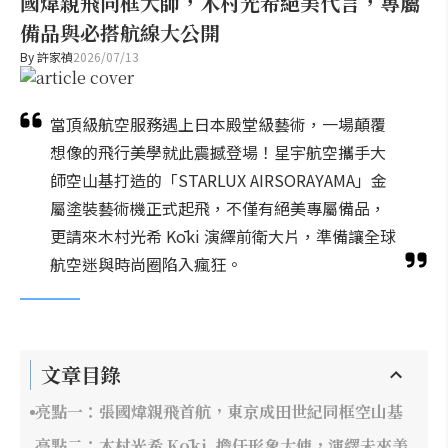
國煒親飛同框大師，木村光希絕美代言，專屬
備品與必搭航線大公開
By
許家禎
2026/07/13
當頂級航空服務遇上日本殿堂級藝術，一場顛覆
想像的飛行美學就此震撼登場！星宇航空攜手大
師空山基打造的「STARLUX AIRSORAYAMA」金
屬塗裝藝術機正式起飛，不僅有絕美專屬備品，
更請來木村光希 Kōki 演繹前衛大片，準備讓全球
航空迷與時尚圈陷入瘋狂。
文章目錄
亮點一：張國煒親飛首航，東京成田世紀同框空山基
亮點二：木村光希 Kōki, 擔任形象大使，演繹未來美