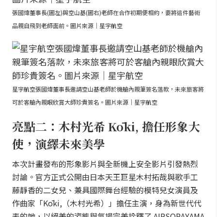
張國煒董事長(圖左)與空山基(圖右)老師在合作初期便相約，要將這件藝術
品親自飛到老師面前。圖片來源｜星宇航空
星宇航空張國煒董事長邀請空山基老師於機艙內親筆簽名落款，未來旅客將
可於客艙內親眼欣賞大師珍貴簽名。圖片來源｜星宇航空
亮點二：木村光希 Kōki, 擔任形象大
使，演繹未來美學
本次計畫發布的形象影片與全新機上安全影片引發熱烈
討論。官方正式公開由日本天王巨星木村拓哉與歌手工
藤靜香的二女兒、兼具國際舞台經驗的模特兒女演員及
作曲家「Kōki,（木村光希）」擔任主演，身為新世代代
表的她，以絕美的姿態與氣場完美詮釋了 AIRSORAYAMA