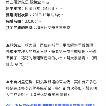
第二個對象是
顏錦宏
車友
出生年次：
民國58年（M50組）。
雙塔挑戰次數：
2017-19年共3次。
完成時間：
23:30分。
共同完成的團隊：
埔里休閒奇單車車隊
▲顏錦宏，顏大哥，居住在埔里，平常經營早餐飯糰，
是埔里在地人的熱愛早點，筆者第一次挑戰雙塔，他還
準備了一箱箱的飯糰到鹿濱的小七，幫大家補膏。（顏
錦宏 提供）
▲來自埔里這群一同挑戰雙塔的車友們，其中有許多已
經是完成多次的學長級前輩，每年都再次參加，幫其他
人完成夢想。（埔里休閒奇單車 提供）
Q1：為什麼你會想參加雙塔/北高這種長距離的挑戰？