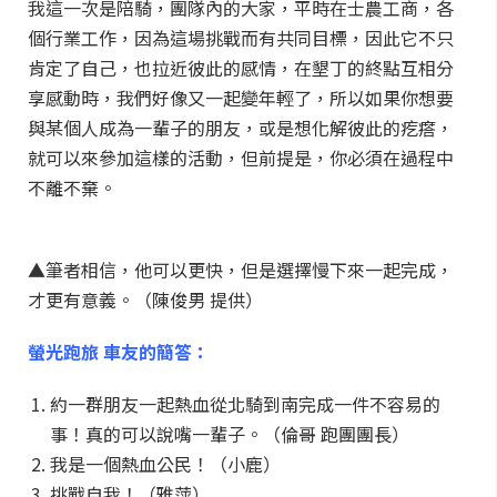
我這一次是陪騎，團隊內的大家，平時在士農工商，各
個行業工作，因為這場挑戰而有共同目標，因此它不只
肯定了自己，也拉近彼此的感情，在墾丁的終點互相分
享感動時，我們好像又一起變年輕了，所以如果你想要
與某個人成為一輩子的朋友，或是想化解彼此的疙瘩，
就可以來參加這樣的活動，但前提是，你必須在過程中
不離不棄。
▲筆者相信，他可以更快，但是選擇慢下來一起完成，
才更有意義。（陳俊男 提供）
螢光跑旅 車友的簡答：
約一群朋友一起熱血從北騎到南完成一件不容易的
事！真的可以說嘴一輩子。（倫哥 跑團團長）
我是一個熱血公民！（小鹿）
挑戰自我！（雅萍）