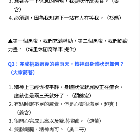
想著等一下休息的時候，我要吃什麼美食。（姜
含）
必須到，因為我知道下一站有人在等我。（衫媽）
▲第一個黑夜，我們充滿幹勁，第二個黑夜，我們筋疲
力盡。（埔里休閒奇單車 提供）
Q3：完成挑戰過後的這兩天，精神跟身體狀況如何？
（大家簡答）
精神上已經恢復平靜，身體狀況就屁股正在癒合，
應該也是兩三天就好了。（顏錦宏）
有點睡眠不足的感覺，但是心靈很滿足，超爽！
（姜含）
很開心完成北高以及雙塔挑戰。（游董）
雙腳鐵腿，精神尚可。（吳二哥）