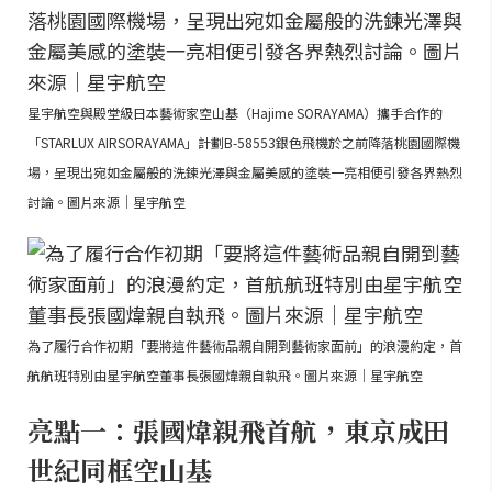
星宇航空與殿堂級日本藝術家空山基（Hajime SORAYAMA）攜手合作的
「STARLUX AIRSORAYAMA」計劃B-58553銀色飛機於之前降落桃園國際機
場，呈現出宛如金屬般的洗鍊光澤與金屬美感的塗裝一亮相便引發各界熱烈
討論。圖片來源｜星宇航空
為了履行合作初期「要將這件藝術品親自開到藝術家面前」的浪漫約定，首
航航班特別由星宇航空董事長張國煒親自執飛。圖片來源｜星宇航空
亮點一：張國煒親飛首航，東京成田
世紀同框空山基