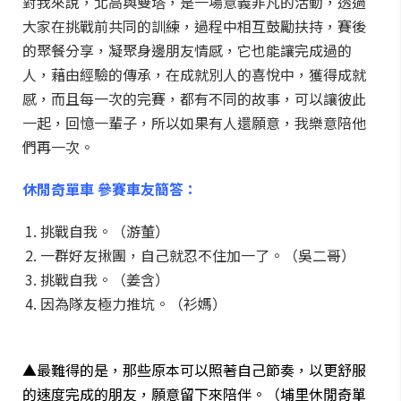
對我來說，北高與雙塔，是一場意義非凡的活動，透過
大家在挑戰前共同的訓練，過程中相互鼓勵扶持，賽後
的聚餐分享，凝聚身邊朋友情感，它也能讓完成過的
人，藉由經驗的傳承，在成就別人的喜悅中，獲得成就
感，而且每一次的完賽，都有不同的故事，可以讓彼此
一起，回憶一輩子，所以如果有人還願意，我樂意陪他
們再一次。
休閒奇單車 參賽車友簡答：
挑戰自我。（游董）
一群好友揪團，自己就忍不住加一了。（吳二哥）
挑戰自我。（姜含）
因為隊友極力推坑。（衫媽）
▲最難得的是，那些原本可以照著自己節奏，以更舒服
的速度完成的朋友，願意留下來陪伴。（埔里休閒奇單