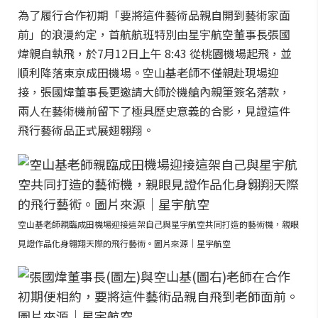
為了履行合作初期「要將這件藝術品親自開到藝術家面
前」的浪漫約定，首航航班特別由星宇航空董事長張國
煒親自執飛，於7月12日上午 8:43 從桃園機場起飛，並
順利降落東京成田機場。空山基老師不僅親赴現場迎
接，張國煒董事長更邀請大師於機艙內親筆簽名落款，
兩人在藝術機前留下了極具歷史意義的合影，見證這件
飛行藝術品正式展翅翱翔。
空山基老師親臨成田機場迎接這架自己與星宇航空共同打造的藝術機，親眼
見證作品化身翱翔天際的飛行藝術。圖片來源｜星宇航空