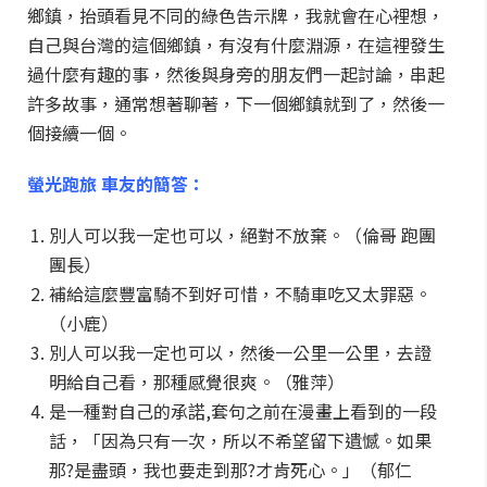
鄉鎮，抬頭看見不同的綠色告示牌，我就會在心裡想，
自己與台灣的這個鄉鎮，有沒有什麼淵源，在這裡發生
過什麼有趣的事，然後與身旁的朋友們一起討論，串起
許多故事，通常想著聊著，下一個鄉鎮就到了，然後一
個接續一個。
螢光跑旅 車友的簡答：
別人可以我一定也可以，絕對不放棄。（倫哥 跑團
團長）
補給這麼豐富騎不到好可惜，不騎車吃又太罪惡。
（小鹿）
別人可以我一定也可以，然後一公里一公里，去證
明給自己看，那種感覺很爽。（雅萍）
是一種對自己的承諾,套句之前在漫畫上看到的一段
話，「因為只有一次，所以不希望留下遺憾。如果
那?是盡頭，我也要走到那?才肯死心。」（郁仁