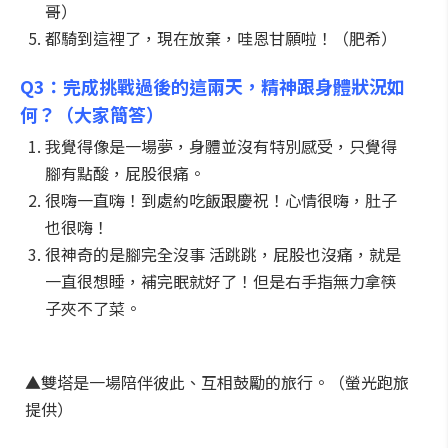
哥）
都騎到這裡了，現在放棄，哇恩甘願啦！（肥希）
Q3：完成挑戰過後的這兩天，精神跟身體狀況如
何？（大家簡答）
我覺得像是一場夢，身體並沒有特別感受，只覺得
腳有點酸，屁股很痛。
很嗨一直嗨！到處約吃飯跟慶祝！心情很嗨，肚子
也很嗨！
很神奇的是腳完全沒事 活跳跳，屁股也沒痛，就是
一直很想睡，補完眠就好了！但是右手指無力拿筷
子夾不了菜。
▲雙塔是一場陪伴彼此、互相鼓勵的旅行。（螢光跑旅
提供）