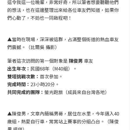
這令我這一位晚輩，非常好奇，所以筆者想要聽聽他們
的想法，也在這邊整理出來給各位車友們知道，如果你
們心動了，不妨也一同啟程吧！
▲當時在現場，深深被這群，占滿整個街道的熱血車友
們震撼。（比爾吳 攝影）
筆者這次訪問的第一個對象是
陳俊男
車友
出生年次：
民國68年（M40組）。
雙塔挑戰次數：
首次參加。
完成時間：
23小時20分。
共同完成的團隊：
螢光跑旅（成員來自台灣各地）
▲陳俊男，文章內簡稱男哥，居住在水里，今年邁入40
歲組，熱愛自行車，常常站上賽事的分組凸台。（陳俊
男 提供）