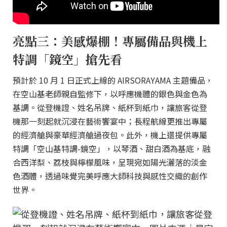
亮點三：美感爆棚！專屬備品與機上
特調「鏡空」搶先看
預計於 10 月 1 日正式上線的 AIRSORAYAMA 主題備品，
在空山基老師親自監修下，以呼應機體的銀色與金色為
基調。從登機證、姓名吊牌、紙杯到紙巾，讓旅客從登
機那一刻起就沉浸在藝術饗宴中；長程航線更推出專屬
的經濟艙與豪華經濟艙過夜包。此外，機上還提供專屬
特調「空山基特調-鏡空」，以琴酒、甜白酒為基底，融
合西洋梨、荔枝與檸檬風味，呈現宛如陽光灑落的淡金
色酒體，透過味覺完美呼應大師科技與感性交織的創作
世界。