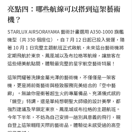
亮點四：哪些航線可以搭到這架藝術
機？
STARLUX AIRSORAYAMA 藝術計畫選用 A350-1000 旗艦
機型（共 350 個座位），自 7 月 12 日起已投入營運，隨
著 10 月 1 日完整主題航班正式啟航，未來這台藝術機將
定期飛航於東京、鳳凰城以及布拉格等航線，讓旅客在
這些絕美航點間，體驗最完整的星宇航空藝術特展！
這架閃耀著洗鍊金屬光澤的藝術機，不僅僅是一架客
機，更是將前衛藝術與極致服務完美結合的「空中藝
廊」。無論你是衝著超生火的專屬備品、充滿儀式感的
「鏡空」特調，還是單純想朝聖大師級的設計美學，都
強烈建議及早鎖定東京、鳳凰城或布拉格的主題航班。
今年下半年，不妨為自己安排一趟別具意義的飛行，親
自登上這架翱翔天際的藝術品，體驗從未感受過的高空