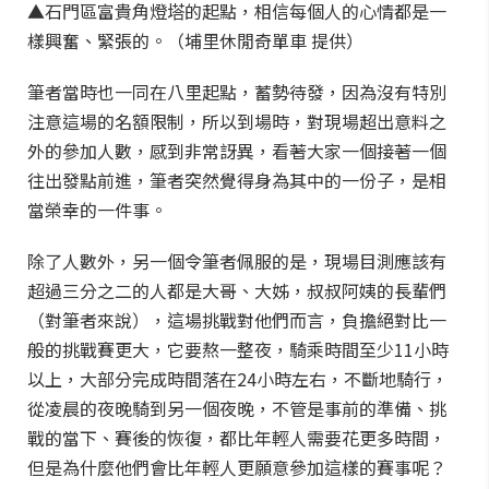
▲石門區富貴角燈塔的起點，相信每個人的心情都是一
樣興奮、緊張的。（埔里休閒奇單車 提供）
筆者當時也一同在八里起點，蓄勢待發，因為沒有特別
注意這場的名額限制，所以到場時，對現場超出意料之
外的參加人數，感到非常訝異，看著大家一個接著一個
往出發點前進，筆者突然覺得身為其中的一份子，是相
當榮幸的一件事。
除了人數外，另一個令筆者佩服的是，現場目測應該有
超過三分之二的人都是大哥、大姊，叔叔阿姨的長輩們
（對筆者來說），這場挑戰對他們而言，負擔絕對比一
般的挑戰賽更大，它要熬一整夜，騎乘時間至少11小時
以上，大部分完成時間落在24小時左右，不斷地騎行，
從凌晨的夜晚騎到另一個夜晚，不管是事前的準備、挑
戰的當下、賽後的恢復，都比年輕人需要花更多時間，
但是為什麼他們會比年輕人更願意參加這樣的賽事呢？