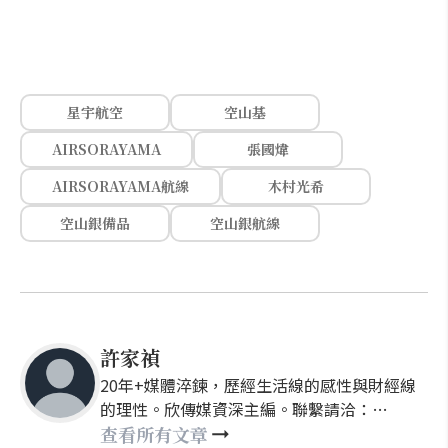
星宇航空
空山基
AIRSORAYAMA
張國煒
AIRSORAYAMA航線
木村光希
空山銀備品
空山銀航線
許家禎
20年+媒體淬鍊，歷經生活線的感性與財經線
的理性。欣傳媒資深主編。聯繫請洽：
nellyhsu@xinmedia.com
查看所有文章