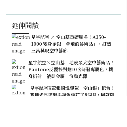
延伸閱讀
星宇航空 × 空山基重磅聯名！A350-
1000 變身金銀「會飛的藝術品」，打造
三萬英呎空中藝廊
星宇航空×空山基｜地表最大空中藝術品！
Pantone反覆校對逾10次研發專屬色，機
身折射「液態金屬」流動光澤
星宇航空K董張國煒親駕「空山銀」抵台！
實機光是塗裝與調色就花了8個月，同款限
量模型上架即秒殺