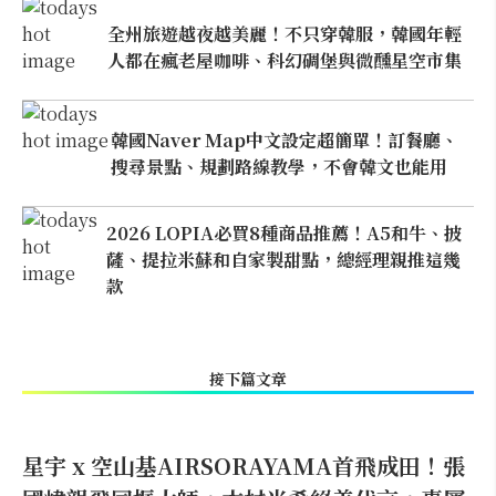
全州旅遊越夜越美麗！不只穿韓服，韓國年輕
人都在瘋老屋咖啡、科幻碉堡與微醺星空市集
韓國Naver Map中文設定超簡單！訂餐廳、
搜尋景點、規劃路線教學，不會韓文也能用
2026 LOPIA必買8種商品推薦！A5和牛、披
薩、提拉米蘇和自家製甜點，總經理親推這幾
款
接下篇文章
星宇 x 空山基AIRSORAYAMA首飛成田！張