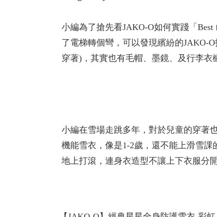
小編為了搶先看JAKO-O如何實踐「Best f
了電梯轉個彎，可以發現繽紛的JAKO-
穿著)，其實也有毛帽、墨鏡、及行李衣
小編在雪場走跳多年，對於兒童的穿著也
機能雪衣，像是1-2歲，還不能上滑雪
地上打滾，連身衣造型不讓上下衣服分
【JAKO-O】經典星星全身防護雪衣-彩虹 