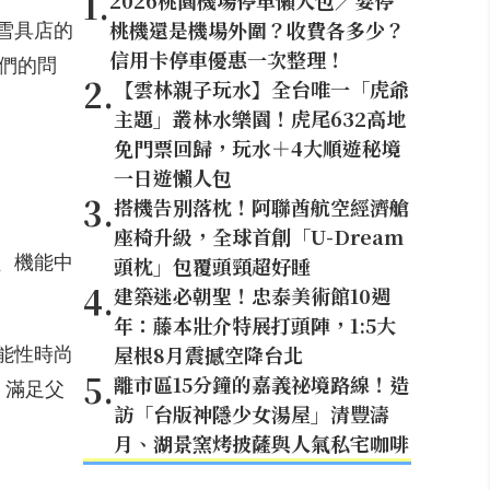
1
.
2026桃園機場停車懶人包／要停
桃機還是機場外圍？收費各多少？
雪具店的
信用卡停車優惠一次整理！
長們的問
2
.
【雲林親子玩水】全台唯一「虎爺
主題」叢林水樂園！虎尾632高地
免門票回歸，玩水＋4大順遊秘境
一日遊懶人包
3
.
搭機告別落枕！阿聯酋航空經濟艙
座椅升級，全球首創「U-Dream
套、機能中
頭枕」包覆頭頸超好睡
4
.
建築迷必朝聖！忠泰美術館10週
年：藤本壯介特展打頭陣，1:5大
屋根8月震撼空降台北
機能性時尚
5
.
離市區15分鐘的嘉義祕境路線！造
，滿足父
訪「台版神隱少女湯屋」清豐濤
月、湖景窯烤披薩與人氣私宅咖啡