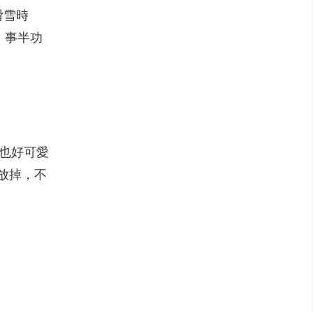
滑雪時
、事半功
備也好可愛
放掉，不