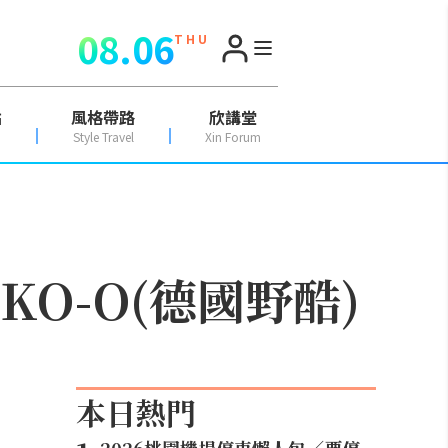
08.06
T H U
點
風格帶路
欣講堂
Style Travel
Xin Forum
O-O(德國野酷)
本日熱門