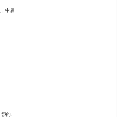
強，中層
，髒的、