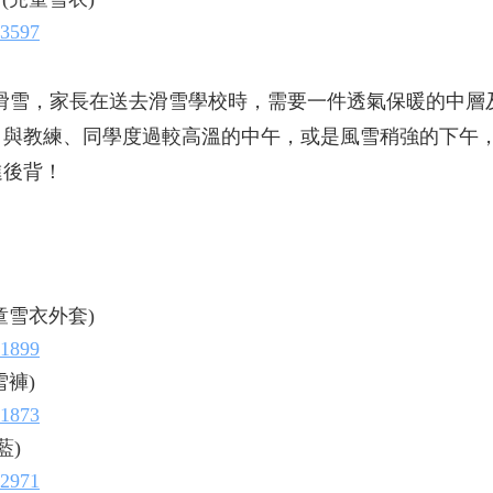
83597
一滑雪，家長在送去滑雪學校時，需要一件透氣保暖的中層
，與教練、同學度過較高溫的中午，或是風雪稍強的下午
進後背！
童雪衣外套)
91899
雪褲)
91873
藍)
72971