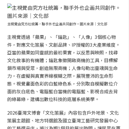
主視覺由究方社統籌，聯手外也企画共同創作。圖片來源｜文化部
主視覺透過「蘋果」、「鑰匙」、「人像」3個核心物
件，對應文化策展、文創品牌、IP授權的3大產業維度。
亞當的蘋果如同靈感的最初果實，以反思與映照，找尋
文化敘事的有機體；鑰匙象徵開啟商機的工具，目標解
鎖市場與受眾，創造無限商機；人像勾勒出靈魂與生命
力，在虛擬與真實界線模糊之際，展現豐沛的生命形
態。視覺畫面色彩的白藍綠色系，分別取自模擬數位介
面的灰白底色、電腦藍白當機的電腦藍、影視合成去背
的綠幕綠，建構出數位科技的底層系統美學。
2026臺灣文博會「文化策展」內容包含戶外地景、文化
策展主題館、地方特選館及國立臺灣工藝研究發展中心
的工藝選品店，將以為期1個月的展出時間，讓民眾在更