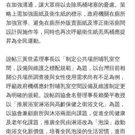
在加強溝通，讓大眾得以去除馬桶堵塞的憂慮。策
略上需加強面紙及衛生紙的標示，政府機關在廁所
加強宣導、避免在廁所外販賣面紙及導正衛浴廁間
設計與施作等，同時也再次呼籲衛生紙丟馬桶應提
昇為全民運動。
說帖三黃世孟理事長以「制定公共場所哺乳室空
間，設備與維護之標配規範」為題，以台灣目前相
關公共場所調查後與女性使用需求尚有不足為例，
呼籲政府機構應針對哺乳室空間設備及維護制定更
為明確的規範。說帖四協會名譽理事長賴榮平教授
以「推展浴室淋浴與高齡保健之衛浴文化」為題，
以協會兼顧廁所與沐浴兩面向課題，促進全民健康
及老年化課題，推廣全民由淋浴改為「泡澡」啟動
衛浴文化新價值，培養全民泡澡的生活習慣，進而