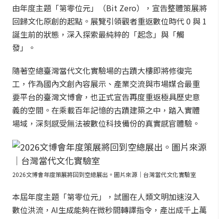
由年度主題「第零位元」（Bit Zero），宣告整體策展將
回歸文化原創的起點。展覽引領觀者重返數位時代 0 與 1
誕生前的狀態，深入探索最純粹的「起念」與「觸
發」。
隨著空總臺灣當代文化實驗場的古蹟大樓即將修復完
工，作為國內文創內容展示、產業交流與市場媒合最重
要平台的臺灣文博會，也正式宣告再度重返極具歷史意
義的空間。在乘載百年記憶的古蹟建築之中，踏入實體
場域，深刻感受無法被數位科技備份的真實感官體驗。
2026文博會年度策展將回到空總展出。圖片來源｜台灣當代文化實驗室
本屆年度主題「第零位元」，試圖在人類文明加速沒入
數位洪流，AI生成能夠在微秒間轉譯指令，產出成千上萬