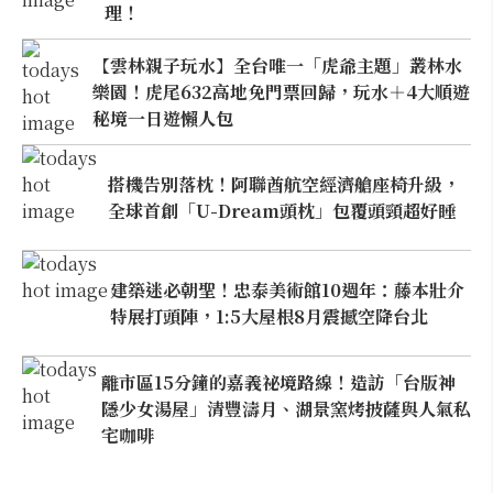
理！
【雲林親子玩水】全台唯一「虎爺主題」叢林水
樂園！虎尾632高地免門票回歸，玩水＋4大順遊
秘境一日遊懶人包
搭機告別落枕！阿聯酋航空經濟艙座椅升級，
全球首創「U-Dream頭枕」包覆頭頸超好睡
建築迷必朝聖！忠泰美術館10週年：藤本壯介
特展打頭陣，1:5大屋根8月震撼空降台北
離市區15分鐘的嘉義祕境路線！造訪「台版神
隱少女湯屋」清豐濤月、湖景窯烤披薩與人氣私
宅咖啡