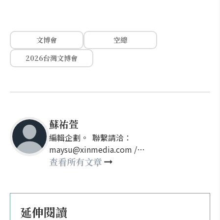
文博會
空總
2026台灣文博會
蘇祐萱
編輯企劃。 聯繫請洽：
maysu@xinmedia.com /
may860527@gmail.com
查看所有文章
延伸閱讀