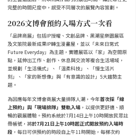
完整的時間尺度中，感受不同層次的展覽內容策劃。
2026文博會預約入場方式一次看
「品牌商展」包括IP授權、文創品牌、黑潮星樂園展區
及文策院最新成果IP轉生漫畫屋，並以「未來日常式
Future Everyday」為主題，實體展區以「家」為空間原
點，延伸出工作、創作、休息與交流等複合生活場域，
並規劃「生活儀式」、「溫柔科技」、「慢生活片
刻」、「家的新想像」與「有意識的設計」5大趨勢主
題。
為因應每年文博會商展大量排隊人潮，今年
首次採「線
上預約」與「現場排隊」雙軌入場
，以提供更舒適、順
暢的觀展體驗。預約系統於7月14日上午10時開放民眾註
冊帳號，將
於7月21日上午10時起正式開放預約入場時
段
，每日可供預約的時段自上午11時開始，每梯次約