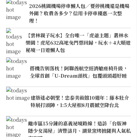
2026桃園機場停車懶人包／要停桃機還是機場
外圍？收費各多少？信用卡停車優惠一次整
理！
【雲林親子玩水】全台唯一「虎爺主題」叢林水
樂園！虎尾632高地免門票回歸，玩水＋4大順遊
秘境一日遊懶人包
搭機告別落枕！阿聯酋航空經濟艙座椅升級，
全球首創「U-Dream頭枕」包覆頭頸超好睡
建築迷必朝聖！忠泰美術館10週年：藤本壯介
特展打頭陣，1:5大屋根8月震撼空降台北
離市區15分鐘的嘉義祕境路線！造訪「台版神
隱少女湯屋」清豐濤月、湖景窯烤披薩與人氣私