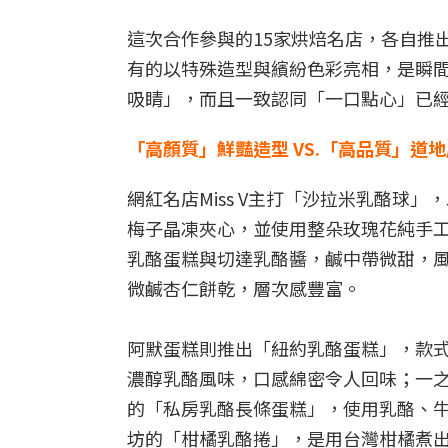
這次合作參與的15家烘焙名店，各自推
有的以特殊造型與繽紛色彩亮相，是瞬
吸睛」，而且一致認同「一口點心」已
「高顏質」鮮豔造型 VS.
「高品質」道地
網紅名店Miss V主打「沙拉米乳酪
梅子晶凍夾心，並使用整朵玫瑰花純手
乳酪蛋糕與切達乳酪醬，鹹中帶微甜，
微鹹杏仁餅乾，層次感豐富。
阿默蛋糕則推出「紐約乳酪蛋糕」，款
濃醇乳酪風味，口感綿密令人回味；一
的「私房乳酪長條蛋糕」，使用乳酪、
坊的「柑橘乳酪捲」，是用台灣柑橘煮