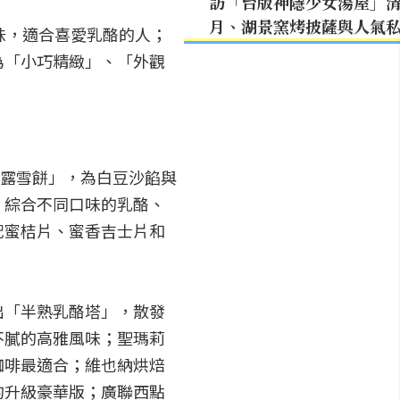
訪「台版神隱少女湯屋」
月、湖景窯烤披薩與人氣
味，適合喜愛乳酪的人；
為「小巧精緻」、「外觀
瑰露雪餅」，為白豆沙餡與
，綜合不同口味的乳酪、
配蜜桔片、蜜香吉士片和
出「半熟乳酪塔」，散發
不膩的高雅風味；聖瑪莉
咖啡最適合；維也納烘焙
的升級豪華版；廣聯西點