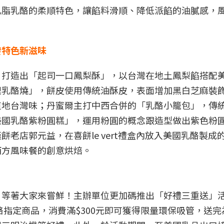
乳脂乳酪的柔順特色，讓餡料滑順、降低派餡的油膩感，
發特色新滋味
，打造出「起司一口鳳梨酥」，以台灣在地土鳳梨餡搭配
哩乳酪燒」，餅皮使用傳統油酥皮，表面增加黑白芝麻裝
道地台灣味；丹蜜爾主打中西合併的「乳酪小籠包」，傳
美國乳酪紫粉圓糕」，運用粉圓的概念跟造型做出紫色粉
老店郭元益，在喜餅le vert禮盒內放入美國乳酪製
西方風味餐的創意烘焙。
等著大家來嘗鮮！主辦單位更加碼推出「好禮三重送」活動
酪指定商品，消費滿$300元即可獲得限量環保吸管，送