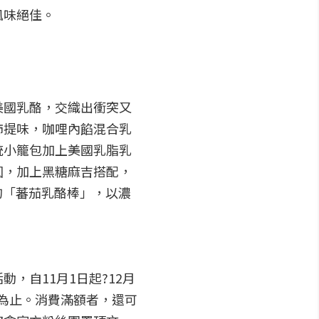
風味絕佳。
美國乳酪，交織出衝突又
飾提味，咖哩內餡混合乳
統小籠包加上美國乳脂乳
圓，加上黑糖麻吉搭配，
成的「蕃茄乳酪棒」，以濃
，自11月1日起?12月
完為止。消費滿額者，還可