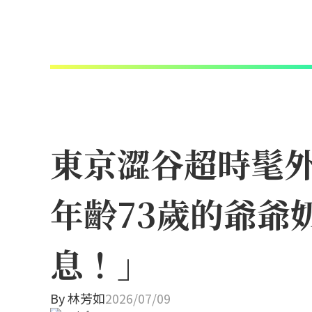
東京澀谷超時髦外帶
年齡73歲的爺爺
息！」
By
林芳如
2026/07/09