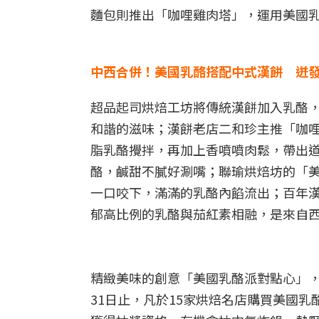
麵包則推出「咖哩雞肉塔」，運用美國
中西合併！美國乳酪搭配中式漢餅 迸
超品起司烘焙工坊將傳統漢餅加入乳酪
和諧的滋味；漢餅老店二和珍主推「咖
脂乳酪攪拌，再加上香噴噴肉鬆，帶出
酪，鹹甜不膩好涮嘴；聯瑜烘焙坊的「
一口咬下，滿滿的乳酪內餡流出；百年漢餅
郁高比例的乳酪與茄紅素相融，是來自
精緻美味的創意「美國乳酪派對點心」，
31日止，凡於15家烘焙名店購買美國乳