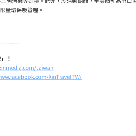
壓三明治機等好禮。此外，於活動期間，至美國乳品出口
中限量環保吸管喔。
----------
灣」！
.xinmedia.com/taiwan
www.facebook.com/XinTravelTW/