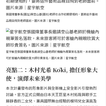
張國煒董事長(圖左)與空山基(圖右)老師在合作初期便相約，要將這件藝術
品親自飛到老師面前。圖片來源｜星宇航空
星宇航空張國煒董事長邀請空山基老師於機艙內親筆簽名落款，未來旅客將
可於客艙內親眼欣賞大師珍貴簽名。圖片來源｜星宇航空
亮點二：木村光希 Kōki, 擔任形象大
使，演繹未來美學
本次計畫發布的形象影片與全新機上安全影片引發熱烈
討論。官方正式公開由日本天王巨星木村拓哉與歌手工
藤靜香的二女兒、兼具國際舞台經驗的模特兒女演員及