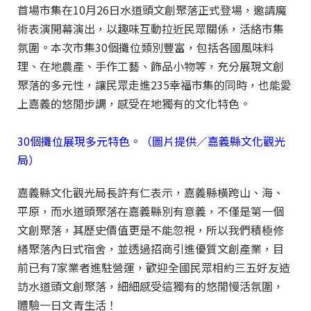
首場市集在10月26日水道頭文創聚落正式登場，邀請魔
術表演開幕演出，以趣味互動拉近民眾關係，活絡市集
氛圍。本次市集30個攤位類別豐富，包括各國風味料
理、在地農產、手作工藝、飾品小物等，充分展現文創
聚落的多元性，讓民眾走進235幸福市集的同時，也能愛
上嘉義的悠閒步調，感受在地獨有的文化特色。
30個攤位展現多元特色。（圖片提供／嘉義縣文化觀光
局）
嘉義縣文化觀光局長許有仁表示，嘉義縣橫跨山、海、
平原，而水道頭聚落在嘉義縣別有意義，不僅是第一個
文創聚落，其歷史價值更是不能忽視，所以我們積極修
繕聚落內日式宿舍，並透過招商引進優質文創產業，目
前已有7家業者進駐營運，歡迎全國民眾相約三五好友造
訪水道頭文創聚落，細細感受這獨有的悠閒慢活氛圍，
體驗一日文青生活！