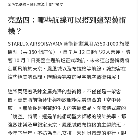
金色為基調。圖片來源｜星宇航空
亮點四：哪些航線可以搭到這架藝術
機？
STARLUX AIRSORAYAMA 藝術計畫選用 A350-1000 旗艦
機型（共 350 個座位），自 7 月 12 日起已投入營運，隨
著 10 月 1 日完整主題航班正式啟航，未來這台藝術機將
定期飛航於東京、鳳凰城以及布拉格等航線，讓旅客在
這些絕美航點間，體驗最完整的星宇航空藝術特展！
這架閃耀著洗鍊金屬光澤的藝術機，不僅僅是一架客
機，更是將前衛藝術與極致服務完美結合的「空中藝
廊」。無論你是衝著超生火的專屬備品、充滿儀式感的
「鏡空」特調，還是單純想朝聖大師級的設計美學，都
強烈建議及早鎖定東京、鳳凰城或布拉格的主題航班。
今年下半年，不妨為自己安排一趟別具意義的飛行，親