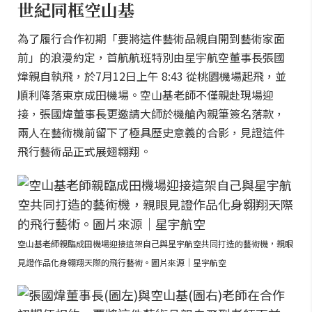
世紀同框空山基
為了履行合作初期「要將這件藝術品親自開到藝術家面
前」的浪漫約定，首航航班特別由星宇航空董事長張國
煒親自執飛，於7月12日上午 8:43 從桃園機場起飛，並
順利降落東京成田機場。空山基老師不僅親赴現場迎
接，張國煒董事長更邀請大師於機艙內親筆簽名落款，
兩人在藝術機前留下了極具歷史意義的合影，見證這件
飛行藝術品正式展翅翱翔。
空山基老師親臨成田機場迎接這架自己與星宇航空共同打造的藝術機，親眼
見證作品化身翱翔天際的飛行藝術。圖片來源｜星宇航空