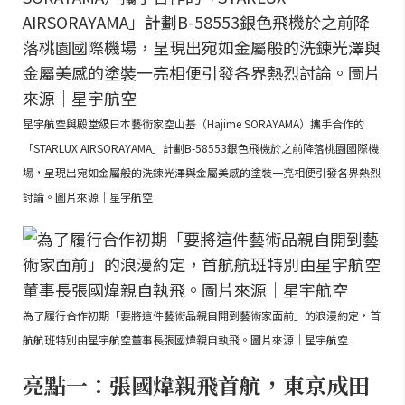
星宇航空與殿堂級日本藝術家空山基（Hajime SORAYAMA）攜手合作的
「STARLUX AIRSORAYAMA」計劃B-58553銀色飛機於之前降落桃園國際機
場，呈現出宛如金屬般的洗鍊光澤與金屬美感的塗裝一亮相便引發各界熱烈
討論。圖片來源｜星宇航空
為了履行合作初期「要將這件藝術品親自開到藝術家面前」的浪漫約定，首
航航班特別由星宇航空董事長張國煒親自執飛。圖片來源｜星宇航空
亮點一：張國煒親飛首航，東京成田