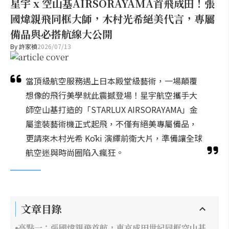
星宇 x 空山基AIRSORAYAMA首飛成田！張
國煒親飛同框大師，木村光希絕美代言，專屬
備品與必搭航線大公開
By
許家禎
2026/07/13
當頂級航空服務遇上日本殿堂級藝術，一場顛覆
想像的飛行美學就此震撼登場！星宇航空攜手大
師空山基打造的「STARLUX AIRSORAYAMA」金
屬塗裝藝術機正式起飛，不僅有絕美專屬備品，
更請來木村光希 Kōki 演繹前衛大片，準備讓全球
航空迷與時尚圈陷入瘋狂。
文章目錄
亮點一：張國煒親飛首航，東京成田世紀同框空山基