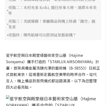
亮點二：木村光希 Kōki, 擔任形象大使，演繹未來美
學
亮點三：美感爆棚！專屬備品與機上特調「鏡空」搶
先看
亮點四：哪些航線可以搭到這架藝術機？
星宇航空與日本殿堂級藝術家空山基（Hajime
Sorayama）攜手打造的「STARLUX AIRSORAYAMA」計
畫，首架具備金屬洗鍊光澤的藝術機（B-58553）日前正
式首航東京！這場重新定義航空美學的跨界合作，從代
言人、機上備品到首飛儀式都話題滿滿，以下為您整理
四大必看亮點。