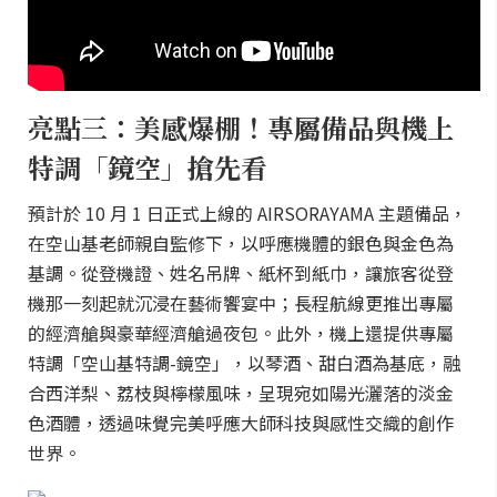
亮點三：美感爆棚！專屬備品與機上
特調「鏡空」搶先看
預計於 10 月 1 日正式上線的 AIRSORAYAMA 主題備品，
在空山基老師親自監修下，以呼應機體的銀色與金色為
基調。從登機證、姓名吊牌、紙杯到紙巾，讓旅客從登
機那一刻起就沉浸在藝術饗宴中；長程航線更推出專屬
的經濟艙與豪華經濟艙過夜包。此外，機上還提供專屬
特調「空山基特調-鏡空」，以琴酒、甜白酒為基底，融
合西洋梨、荔枝與檸檬風味，呈現宛如陽光灑落的淡金
色酒體，透過味覺完美呼應大師科技與感性交織的創作
世界。