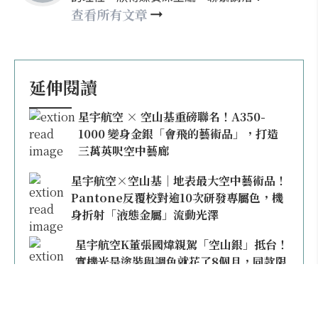
nellyhsu@xinmedia.com
查看所有文章
延伸閱讀
星宇航空 × 空山基重磅聯名！A350-
1000 變身金銀「會飛的藝術品」，打造
三萬英呎空中藝廊
星宇航空×空山基｜地表最大空中藝術品！
Pantone反覆校對逾10次研發專屬色，機
身折射「液態金屬」流動光澤
星宇航空K董張國煒親駕「空山銀」抵台！
實機光是塗裝與調色就花了8個月，同款限
量模型上架即秒殺