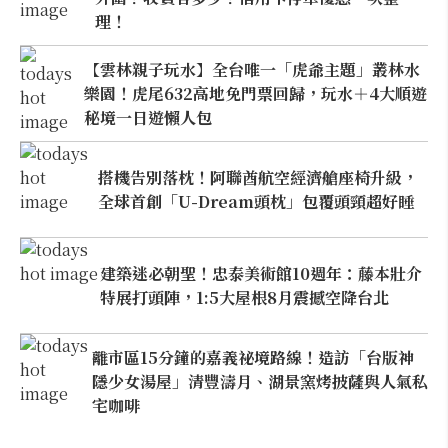
理！
【雲林親子玩水】全台唯一「虎爺主題」叢林水
樂園！虎尾632高地免門票回歸，玩水＋4大順遊
秘境一日遊懶人包
搭機告別落枕！阿聯酋航空經濟艙座椅升級，
全球首創「U-Dream頭枕」包覆頭頸超好睡
建築迷必朝聖！忠泰美術館10週年：藤本壯介
特展打頭陣，1:5大屋根8月震撼空降台北
離市區15分鐘的嘉義祕境路線！造訪「台版神
隱少女湯屋」清豐濤月、湖景窯烤披薩與人氣私
宅咖啡