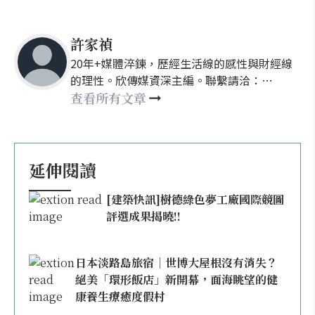
許家禎
20年+媒體淬鍊，歷經生活線的感性與財經線
的理性。欣傳媒資深主編。聯繫請洽：
nellyhsu@xinmedia.com
查看所有文章
延伸閱讀
[建築快訊]樹德綠色夢工廠國際競圖
評選成果揭曉!!
日本淡路島旅宿｜世博大屋根沒有消失？
絕美「環形飯店」新開幕，面海眺望的健
康養生療癒度假村