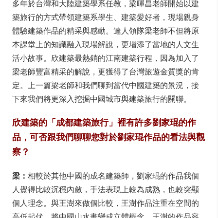
多年於台灣和大陸建築學系任教，梁暉昌老師開始以建
築旅行的方式帶領建築系學生、建築愛好者，現場親身
體驗建築作品的精采與感動。達人領隊梁老師不但將原
本課堂上的知識融入現場解說，更增添了當地的人文生
活小故事。欣建築最熱銷的江南建築行程，因為加入了
梁老師豐富精采的解說，更獲得了台灣旅遊金質獎的肯
定。上一篇梁老師和我們聊到當代中國建築的景況，接
下來我們將更深入挖掘中國城市與建築旅行的關聯。
欣建築的「成都建築旅行」裡有許多劉家琨的作
品，可否跟我們聊聊您對於劉家琨作品的看法與觀
察？
梁：
相較於其他中國的成名建築師，劉家琨的作品我個
人覺得比較沉穩內斂，手法表現上較為成熟，也較突顯
個人理念。與王澍來做個比較，王澍作品注重在空間的
高低起伏，將中國山水畫變成立體概念，王澍的作品容