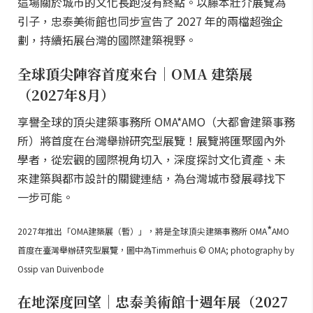
這場關於城市的文化長跑沒有終點。以藤本壯介展覽為
引子，忠泰美術館也同步宣告了 2027 年的兩檔超強企
劃，持續拓展台灣的國際建築視野。
全球頂尖陣容首度來台｜OMA 建築展
（2027年8月）
享譽全球的頂尖建築事務所 OMA*AMO（大都會建築事務
所）將首度在台灣舉辦研究型展覽！展覽將匯聚國內外
學者，從宏觀的國際視角切入，深度探討文化資產、未
來建築與都市設計的關鍵連結，為台灣城市發展尋找下
一步可能。
*
2027年推出「OMA建築展（暫）」，將是全球頂尖建築事務所 OMA
AMO
首度在臺灣舉辦研究型展覽，圖中為Timmerhuis © OMA; photography by
Ossip van Duivenbode
在地深度回望｜忠泰美術館十週年展（2027