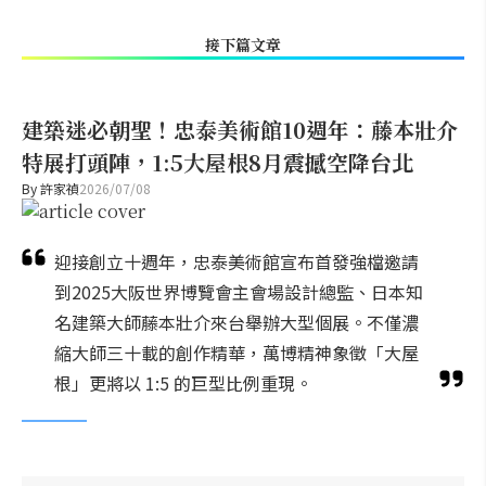
接下篇文章
建築迷必朝聖！忠泰美術館10週年：藤本壯介
特展打頭陣，1:5大屋根8月震撼空降台北
By
許家禎
2026/07/08
迎接創立十週年，忠泰美術館宣布首發強檔邀請
到2025大阪世界博覽會主會場設計總監、日本知
名建築大師藤本壯介來台舉辦大型個展。不僅濃
縮大師三十載的創作精華，萬博精神象徵「大屋
根」更將以 1:5 的巨型比例重現。