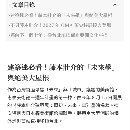
文章目錄
建築迷必看！藤本壯介的「未來學」與絕美大屋根
不只藤本壯介！2027 年 OMA 頂尖特展接力登場
邁向下一個十年：從台北地標躍進亞洲文化座標
建築迷必看！藤本壯介的「未來學」
與絕美大屋根
作為台灣首座聚焦「未來」與「城市」議題的美術館，
忠泰美術館十週年計畫的第一棒，由今年 8 月 15 日開展
的《藤本壯介建築展：原初．未來．森》重磅揭幕。這
次特別與日本森美術館跨國聯手，將東京大型個展的海
外巡迴首站直接移師台北。