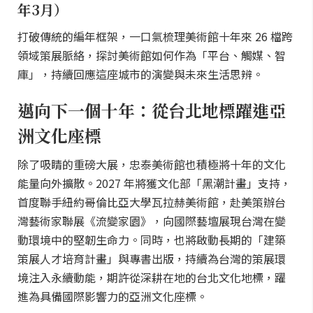
年3月）
打破傳統的編年框架，一口氣梳理美術館十年來 26 檔跨
領域策展脈絡，探討美術館如何作為「平台、觸媒、智
庫」，持續回應這座城市的演變與未來生活思辨。
邁向下一個十年：從台北地標躍進亞
洲文化座標
除了吸睛的重磅大展，忠泰美術館也積極將十年的文化
能量向外擴散。2027 年將獲文化部「黑潮計畫」支持，
首度聯手紐約哥倫比亞大學瓦拉赫美術館，赴美策辦台
灣藝術家聯展《流變家園》，向國際藝壇展現台灣在變
動環境中的堅韌生命力。同時，也將啟動長期的「建築
策展人才培育計畫」與專書出版，持續為台灣的策展環
境注入永續動能，期許從深耕在地的台北文化地標，躍
進為具備國際影響力的亞洲文化座標。