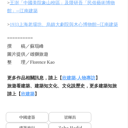
>
王澍「中國美院象山校區」及隈研吾「民俗藝術博物
館」─江南建築
>
1933上海老場坊、烏鎮大劇院與木心博物館─江南建築
==========
撰 稿／蘇琨峰
圖片提供／雄獅旅遊
整 理／Florence Kao
更多作品相關訊息，請上【
欣建築-
人物專訪
】
旅遊看建築、建築知文化、文化說歷史，更多建築知旅
請上【
欣建築
】
中國建築
梁暉昌
建築旅行
Zaha Hadid