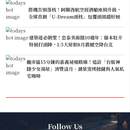
搭機告別落枕！阿聯酋航空經濟艙座椅升級，
全球首創「U-Dream頭枕」包覆頭頸超好睡
建築迷必朝聖！忠泰美術館10週年：藤本壯介
特展打頭陣，1:5大屋根8月震撼空降台北
離市區15分鐘的嘉義祕境路線！造訪「台版神
隱少女湯屋」清豐濤月、湖景窯烤披薩與人氣私
宅咖啡
Follow Us