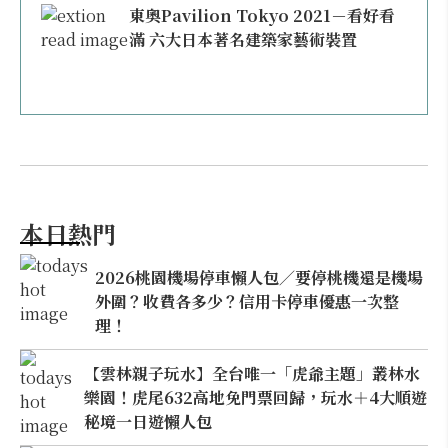
東奧Pavilion Tokyo 2021－看好看
滿 六大日本著名建築家藝術裝置
本日熱門
2026桃園機場停車懶人包／要停桃機還是機場
外圍？收費各多少？信用卡停車優惠一次整
理！
【雲林親子玩水】全台唯一「虎爺主題」叢林水
樂園！虎尾632高地免門票回歸，玩水＋4大順遊
秘境一日遊懶人包