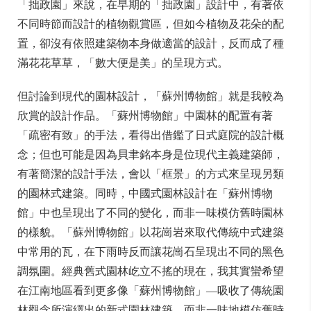
「拙政園」來說，在早期的「拙政園」設計中，有著依
不同時節而設計的植物觀賞區，但如今植物及花朵的配
置，卻沒有依照建築物本身做適當的設計，反而成了種
滿花花草草，「數大便是美」的呈現方式。
但討論到現代的園林設計，「蘇州博物館」就是我較為
欣賞的設計作品。「蘇州博物館」中園林的配置有著
「疏密有致」的手法，看得出借鑑了日式庭院的設計概
念；但也可能是因為貝聿銘本身是位現代主義建築師，
有著簡潔的設計手法，會以「框景」的方式來呈現另類
的園林式建築。同時，中國式園林設計在「蘇州博物
館」中也呈現出了不同的變化，而非一味模仿舊時園林
的樣貌。「蘇州博物館」以花崗岩來取代傳統中式建築
中常用的瓦，在下雨時反而讓花崗石呈現出不同的黑色
調氛圍。經典舊式園林屹立不搖的現在，我其實蠻希望
在江南地區看到更多像「蘇州博物館」—吸收了傳統園
林觀念所演繹出的新式園林建築，而非一味地模仿舊時