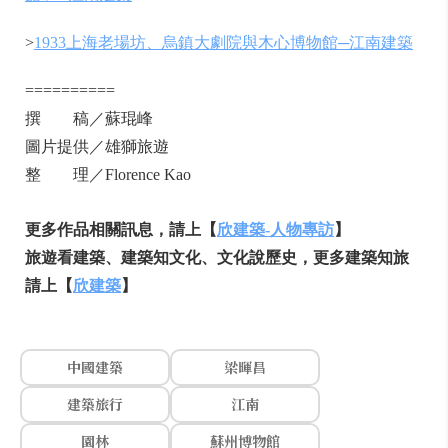
>
1933上海老場坊、烏鎮大劇院與木心博物館─江南建築
==========
撰 稿／蘇琨峰
圖片提供／雄獅旅遊
整 理／Florence Kao
更多作品相關訊息，請上【
欣建築-
人物專訪
】
旅遊看建築、建築知文化、文化說歷史，更多建築知旅
請上【
欣建築
】
中國建築
梁暉昌
建築旅行
江南
園林
蘇州博物館