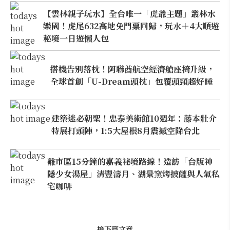
【雲林親子玩水】全台唯一「虎爺主題」叢林水
樂園！虎尾632高地免門票回歸，玩水＋4大順遊
秘境一日遊懶人包
搭機告別落枕！阿聯酋航空經濟艙座椅升級，
全球首創「U-Dream頭枕」包覆頭頸超好睡
建築迷必朝聖！忠泰美術館10週年：藤本壯介
特展打頭陣，1:5大屋根8月震撼空降台北
離市區15分鐘的嘉義祕境路線！造訪「台版神
隱少女湯屋」清豐濤月、湖景窯烤披薩與人氣私
宅咖啡
接下篇文章