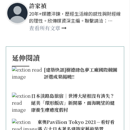
許家禎
20年+媒體淬鍊，歷經生活線的感性與財經線
的理性。欣傳媒資深主編。聯繫請洽：
nellyhsu@xinmedia.com
查看所有文章
延伸閱讀
[建築快訊]樹德綠色夢工廠國際競圖
評選成果揭曉!!
日本淡路島旅宿｜世博大屋根沒有消失？
絕美「環形飯店」新開幕，面海眺望的健
康養生療癒度假村
東奧Pavilion Tokyo 2021－看好看
滿 六大日本著名建築家藝術裝置