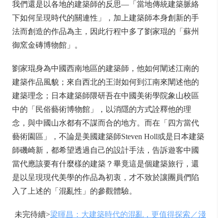
我們還是以各地的建築師的反思—「當地傳統建築脈絡
下如何呈現時代的關連性」，加上建築師本身創新的手
法而創造的作品為主，因此行程中多了劉家琨的「蘇州
御窯金磚博物館」。
劉家琨身為中國西南地區的建築師，他如何闡述江南的
建築作品風貌；來自西北的王澍如何到江南來闡述他的
建築理念；日本建築師隈研吾在中國美術學院象山校區
中的「民俗藝術博物館」，以消隱的方式詮釋他的理
念，與中國山水都有不謀而合的地方。而在「四方當代
藝術園區」，不論是美國建築師Steven Holl或是日本建築
師磯崎新，都希望透過自己的設計手法，告訴遊客中國
當代應該要有什麼樣的建築？畢竟這是個建築旅行，還
是以呈現現代美學的作品為初衷，才不致於讓團員們陷
入了上述的「混亂性」的參觀體驗。
未完待續>
梁暉昌：大建築時代的混亂，更值得探索／淺