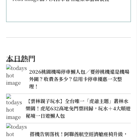
本日熱門
2026桃園機場停車懶人包／要停桃機還是機場
外圍？收費各多少？信用卡停車優惠一次整
理！
【雲林親子玩水】全台唯一「虎爺主題」叢林水
樂園！虎尾632高地免門票回歸，玩水＋4大順遊
秘境一日遊懶人包
搭機告別落枕！阿聯酋航空經濟艙座椅升級，