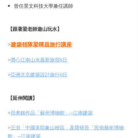
曾任景文科技大學兼任講師
【跟著梁老師遊山玩水】
>
建築領隊梁暉昌旅行講座
>
潛心江南山水最新旅宿6日
>
亞洲北京建築設計旅行6日
【延伸閱讀】
>
貝聿銘作品「蘇州博物館」─江南建築
>
王澍「中國美院象山校區」及隈研吾「民俗藝術博物
館」─江南建築