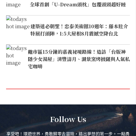
全球首創「U-Dream頭枕」包覆頭頸超好睡
建築迷必朝聖！忠泰美術館10週年：藤本壯介
特展打頭陣，1:5大屋根8月震撼空降台北
離市區15分鐘的嘉義祕境路線！造訪「台版神
隱少女湯屋」清豐濤月、湖景窯烤披薩與人氣私
宅咖啡
Follow Us
享受吧！環遊世界，勇敢歸零去冒險，踏出夢想的第一步。一點勇