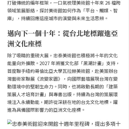
打破傳統的編年框架，一口氣梳理美術館十年來 26 檔跨
領域策展脈絡，探討美術館如何作為「平台、觸媒、智
庫」，持續回應這座城市的演變與未來生活思辨。
邁向下一個十年：從台北地標躍進亞
洲文化座標
除了吸睛的重磅大展，忠泰美術館也積極將十年的文化
能量向外擴散。2027 年將獲文化部「黑潮計畫」支持，
首度聯手紐約哥倫比亞大學瓦拉赫美術館，赴美策辦台
灣藝術家聯展《流變家園》，向國際藝壇展現台灣在變
動環境中的堅韌生命力。同時，也將啟動長期的「建築
策展人才培育計畫」與專書出版，持續為台灣的策展環
境注入永續動能，期許從深耕在地的台北文化地標，躍
進為具備國際影響力的亞洲文化座標。