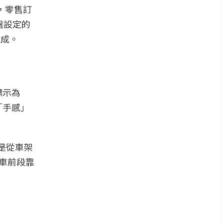
菲，零售訂
盤設定的
達成。
標示為
「手感」
管是從車架
在車前段靠