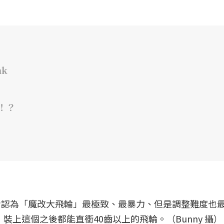
nk
n！？
，是目前筆者認為「魔改大飛輪」最極致、最暴力、但是調整難度也
裝上這個之後都能直衝40齒以上的飛輪。（Bunny 攝）