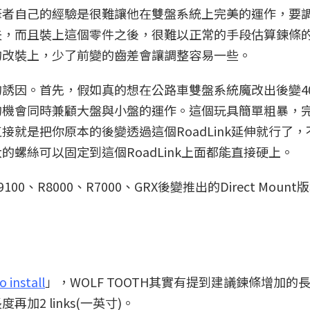
筆者自己的經驗是很難讓他在雙盤系統上完美的運作，要
夫，而且裝上這個零件之後，很難以正常的手段估算鍊條
的改裝上，少了前變的齒差會讓調整容易一些。
誘因。首先，假如真的想在公路車雙盤系統魔改出後變4
的機會同時兼顧大盤與小盤的運作。這個玩具簡單粗暴，
就是把你原本的後變透過這個RoadLink延伸就行了，
大的螺絲可以固定到這個RoadLink上面都能直接硬上。
R9100、R8000、R7000、GRX後變推出的Direct Moun
 install
」，WOLF TOOTH其實有提到建議鍊條增加的
2 links(一英寸)。