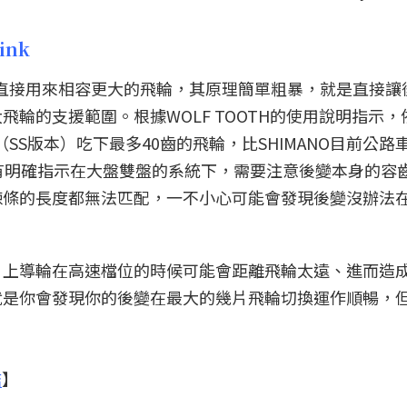
ink
可以直接用來相容更大的飛輪，其原理簡單粗暴，就是直接讓
輪的支援範圍。根據WOLF TOOTH的使用說明指示，
（SS版本）吃下最多40齒的飛輪，比SHIMANO目前公路
有明確指示在大盤雙盤的系統下，需要注意後變本身的容
鍊條的長度都無法匹配，一不小心可能會發現後變沒辦法
，上導輪在高速檔位的時候可能會距離飛輪太遠、進而造
就是你會發現你的後變在最大的幾片飛輪切換運作順暢，
結
】