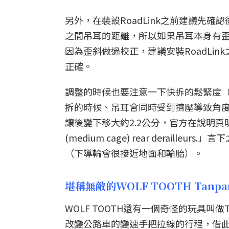
另外，在裝設RoadLink之前建議先
之間吊耳的距離，所以如果吊耳本身有歪斜
因為歪斜做過校正，建議安裝RoadLin
正確。
調整的時候也要注意一下快拆的鬆緊度
拆的時候、吊耳會同時受到擠壓導致角度偏移
讓後變下移大約2.2公分，官方在說明頁明確提到「Dou
(medium cage) rear derai
（下導輪會很接近地面和輪胎）。
堪稱無敵的WOLF TOOTH Tanp
WOLF TOOTH還有一個奇怪的玩具叫做
改變公路車的變速手把拉線的行程，借此