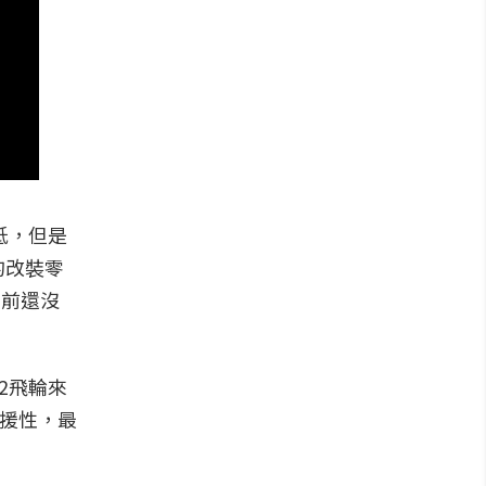
不低，但是
的改裝零
目前還沒
2飛輪來
支援性，最