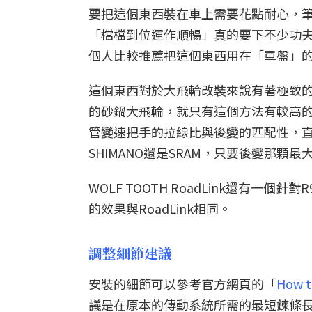
要把這個東西裝在車上需要花點耐心，
「檔檔到位運作順暢」真的要下不少功
個人比較推薦把這個東西用在「單盤」
這個東西對於大飛輪改裝來說有著極致的
的砂鍋大飛輪，就只有這個方法有較高
管變速把手的拉線比與後變的匹配性，直接
SHIMANO還是SRAM，只要後變那顆最
WOLF TOOTH RoadLink還有一個針對
的效果與RoadLink相同。
調整細節建議
安裝的細節可以參考官方網頁的「
How to
議是在原本的傳動系統所需的最短鍊條長度再加