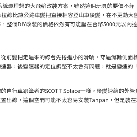
 11速系統最理想的大飛輪改裝方案，雖然這個玩具的要價不
換拉線比讓公路車變把直接相容登山車後變，在不更動大
整個DIY改裝的價格依然有可能壓在台幣5000元以內
，從前變把走過來的線會先捲進小的滑輪，穿過滑輪側面
變速器，後變速器的定位調整不太會有問題，就是變速的
自行車跟筆者的SCOTT Solace一樣，後變速線的外
置出線，這個空間可能不太容易安裝Tanpan，但是裝