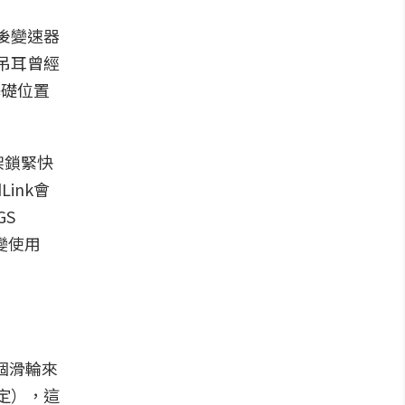
後變速器
吊耳曾經
基礎位置
架鎖緊快
ink會
GS
後變使用
兩個滑輪來
定），這