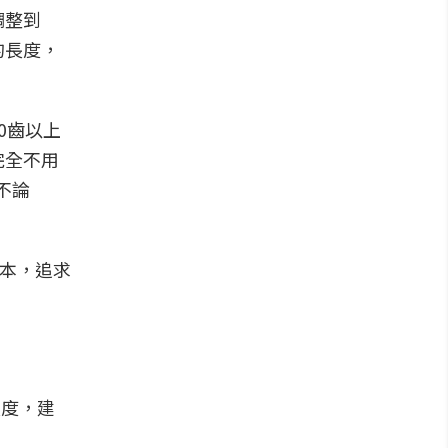
調整到
的長度，
0齒以上
完全不用
不論
t版本，追求
長度，建