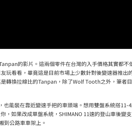
ink和Tanpan的影片。這兩個零件在台灣的入手價格其實都
車友玩看看，畢竟這是目前市場上少數針對後變速器推出
換拉線比的Tanpan，除了Wolf Tooth之外，筆者
置，也能裝在靠近變速手把的車頭端。想用雙盤系統搭11-4
足你，如果改成單盤系統，SHIMANO 11速的登山車後變
照搬到公路車車架上。