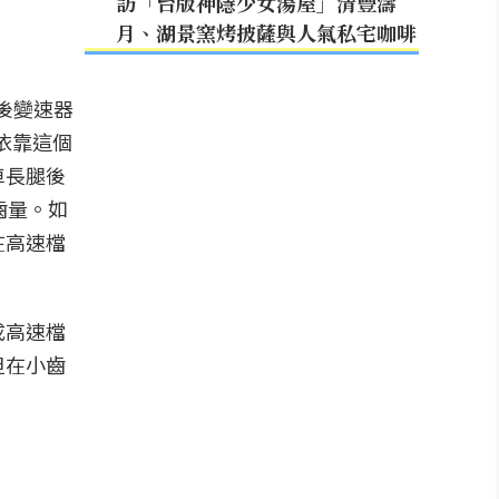
訪「台版神隱少女湯屋」清豐濤
月、湖景窯烤披薩與人氣私宅咖啡
後變速器
依靠這個
車長腿後
齒量。如
在高速檔
成高速檔
但在小齒