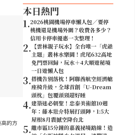
本日熱門
1
.
2026桃園機場停車懶人包／要停
桃機還是機場外圍？收費各多少？
信用卡停車優惠一次整理！
2
.
【雲林親子玩水】全台唯一「虎爺
主題」叢林水樂園！虎尾632高地
免門票回歸，玩水＋4大順遊秘境
一日遊懶人包
3
.
搭機告別落枕！阿聯酋航空經濟艙
座椅升級，全球首創「U-Dream
頭枕」包覆頭頸超好睡
4
.
建築迷必朝聖！忠泰美術館10週
年：藤本壯介特展打頭陣，1:5大
屋根8月震撼空降台北
最高的方
5
.
離市區15分鐘的嘉義祕境路線！造