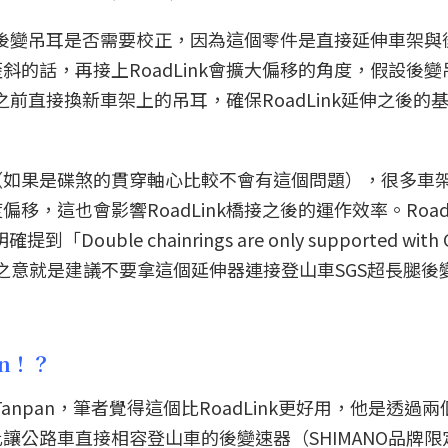
確認後變吊耳是否需要校正，因為這個零件是直接延伸車架與
的話，再接上RoadLink會擴大偏移的角度，假設後變
k之前直接換新車架上的吊耳，確保RoadLink延伸之後的
（如果是碟煞的貫穿軸心比較不會有這個問題），很多車
，這也會影響RoadLink橋接之後的運作效率。RoadL
ble chainrings are only supported with 
lleurs.」言下之意就是建議不要拿這個延伸器連接登山車SGS超長腿
an！？
Tanpan，筆者覺得這個比RoadLink更好用，他是透過
讓公路車直接相容登山車的後變速器（SHIMANO品牌限