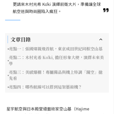
更請來木村光希 Kōki 演繹前衛大片，準備讓全球
航空迷與時尚圈陷入瘋狂。
文章目錄
亮點一：張國煒親飛首航，東京成田世紀同框空山基
亮點二：木村光希 Kōki, 擔任形象大使，演繹未來美
學
亮點三：美感爆棚！專屬備品與機上特調「鏡空」搶
先看
亮點四：哪些航線可以搭到這架藝術機？
星宇航空與日本殿堂級藝術家空山基（Hajime