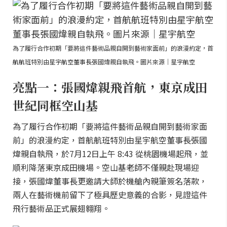
為了履行合作初期「要將這件藝術品親自開到藝術家面前」的浪漫約定，首
航航班特別由星宇航空董事長張國煒親自執飛。圖片來源｜星宇航空
亮點一：張國煒親飛首航，東京成田
世紀同框空山基
為了履行合作初期「要將這件藝術品親自開到藝術家面
前」的浪漫約定，首航航班特別由星宇航空董事長張國
煒親自執飛，於7月12日上午 8:43 從桃園機場起飛，並
順利降落東京成田機場。空山基老師不僅親赴現場迎
接，張國煒董事長更邀請大師於機艙內親筆簽名落款，
兩人在藝術機前留下了極具歷史意義的合影，見證這件
飛行藝術品正式展翅翱翔。