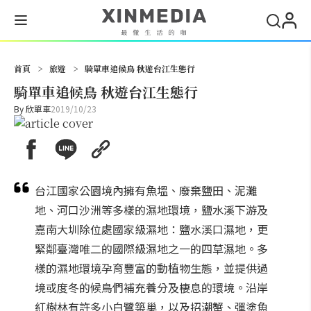
搜尋
首頁
>
旅遊
>
騎單車追候鳥 秋遊台江生態行
騎單車追候鳥 秋遊台江生態行
By
欣單車
2019/10/23
台江國家公園境內擁有魚塭、廢棄鹽田、泥灘
地、河口沙洲等多樣的濕地環境，鹽水溪下游及
嘉南大圳除位處國家級濕地：鹽水溪口濕地，更
緊鄰臺灣唯二的國際級濕地之一的四草濕地。多
樣的濕地環境孕育豐富的動植物生態，並提供過
境或度冬的候鳥們補充養分及棲息的環境。沿岸
紅樹林有許多小白鷺築巢，以及招潮蟹、彈塗魚