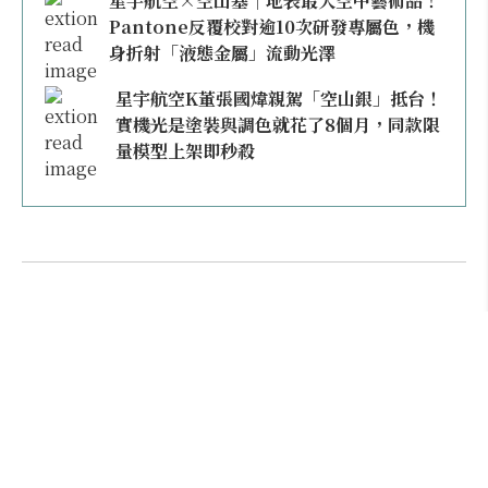
星宇航空×空山基｜地表最大空中藝術品！
Pantone反覆校對逾10次研發專屬色，機
身折射「液態金屬」流動光澤
星宇航空K董張國煒親駕「空山銀」抵台！
實機光是塗裝與調色就花了8個月，同款限
量模型上架即秒殺
本日熱門
2026桃園機場停車懶人包／要停桃機還是機場
外圍？收費各多少？信用卡停車優惠一次整
理！
【雲林親子玩水】全台唯一「虎爺主題」叢林水