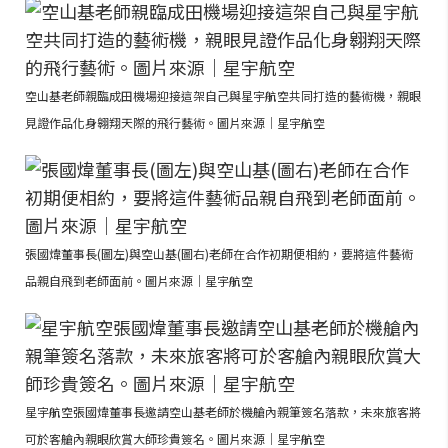
空山基老師親臨成田機場迎接這架自己與星宇航空共同打造的藝術機，親眼
見證作品化身翱翔天際的飛行藝術。圖片來源｜星宇航空
張國煒董事長(圖左)與空山基(圖右)老師在合作初期便相約，要將這件藝術
品親自飛到老師面前。圖片來源｜星宇航空
星宇航空張國煒董事長邀請空山基老師於機艙內親筆簽名落款，未來旅客將
可於客艙內親眼欣賞大師珍貴簽名。圖片來源｜星宇航空