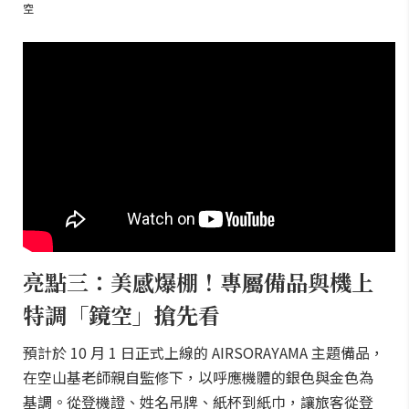
空
亮點三：美感爆棚！專屬備品與機上
特調「鏡空」搶先看
預計於 10 月 1 日正式上線的 AIRSORAYAMA 主題備品，
在空山基老師親自監修下，以呼應機體的銀色與金色為
基調。從登機證、姓名吊牌、紙杯到紙巾，讓旅客從登