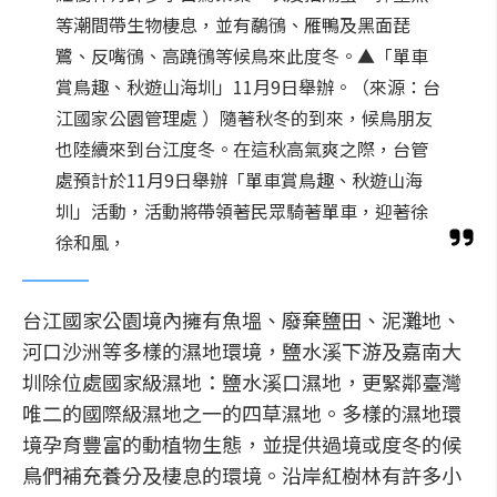
等潮間帶生物棲息，並有鷸鴴、雁鴨及黑面琵
鷺、反嘴鴴、高蹺鴴等候鳥來此度冬。▲「單車
賞鳥趣、秋遊山海圳」11月9日舉辦。（來源：台
江國家公園管理處 ）隨著秋冬的到來，候鳥朋友
也陸續來到台江度冬。在這秋高氣爽之際，台管
處預計於11月9日舉辦「單車賞鳥趣、秋遊山海
圳」活動，活動將帶領著民眾騎著單車，迎著徐
徐和風，
台江國家公園境內擁有魚塭、廢棄鹽田、泥灘地、
河口沙洲等多樣的濕地環境，鹽水溪下游及嘉南大
圳除位處國家級濕地：鹽水溪口濕地，更緊鄰臺灣
唯二的國際級濕地之一的四草濕地。多樣的濕地環
境孕育豐富的動植物生態，並提供過境或度冬的候
鳥們補充養分及棲息的環境。沿岸紅樹林有許多小