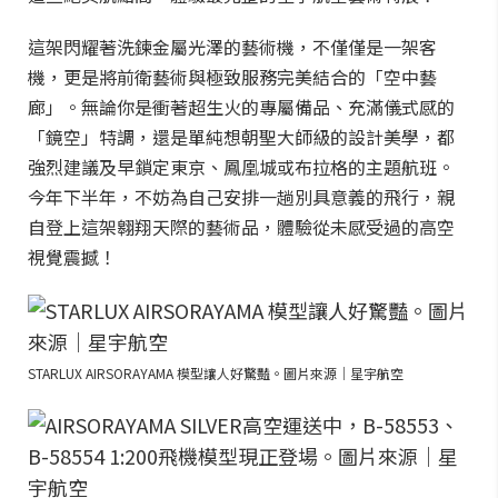
這架閃耀著洗鍊金屬光澤的藝術機，不僅僅是一架客
機，更是將前衛藝術與極致服務完美結合的「空中藝
廊」。無論你是衝著超生火的專屬備品、充滿儀式感的
「鏡空」特調，還是單純想朝聖大師級的設計美學，都
強烈建議及早鎖定東京、鳳凰城或布拉格的主題航班。
今年下半年，不妨為自己安排一趟別具意義的飛行，親
自登上這架翱翔天際的藝術品，體驗從未感受過的高空
視覺震撼！
STARLUX AIRSORAYAMA 模型讓人好驚豔。圖片來源｜星宇航空