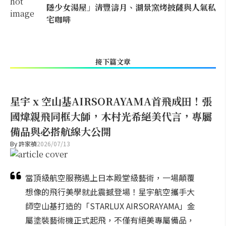
隱少女湯屋」清豐濤月、湖景窯烤披薩與人氣私
宅咖啡
接下篇文章
星宇 x 空山基AIRSORAYAMA首飛成田！張
國煒親飛同框大師，木村光希絕美代言，專屬
備品與必搭航線大公開
By
許家禎
2026/07/13
當頂級航空服務遇上日本殿堂級藝術，一場顛覆
想像的飛行美學就此震撼登場！星宇航空攜手大
師空山基打造的「STARLUX AIRSORAYAMA」金
屬塗裝藝術機正式起飛，不僅有絕美專屬備品，