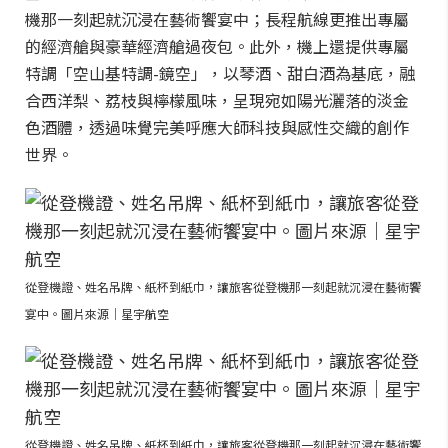
機那一刻起就沉浸在藝術饗宴中；長程航線更推出專屬
的經濟艙與豪華經濟艙過夜包。此外，機上還提供專屬
特調「空山基特調-鏡空」，以琴酒、甜白酒為基底，融
合西洋梨、荔枝與檸檬風味，呈現宛如陽光灑落的淡金
色酒體，透過味覺完美呼應大師科技與感性交織的創作
世界。
從登機證、姓名吊牌、紙杯到紙巾，讓旅客從登機那一刻起就沉浸在藝術饗
宴中。圖片來源｜星宇航空
從登機證、姓名吊牌、紙杯到紙巾，讓旅客從登機那一刻起就沉浸在藝術饗