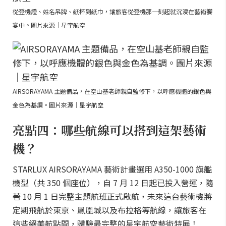
從登機證、姓名吊牌、紙杯到紙巾，讓旅客從登機那一刻起就沉浸在藝術饗
宴中。圖片來源｜星宇航空
AIRSORAYAMA 主題備品，在空山基老師親自監修下，以呼應機體的銀色與
金色為基調。圖片來源｜星宇航空
亮點四：哪些航線可以搭到這架藝術
機？
STARLUX AIRSORAYAMA 藝術計畫選用 A350-1000 旗艦
機型（共 350 個座位），自 7 月 12 日起已投入營運，隨
著 10 月 1 日完整主題航班正式啟航，未來這台藝術機將
定期飛航於東京、鳳凰城以及布拉格等航線，讓旅客在
這些絕美航點間，體驗最完整的星宇航空藝術特展！