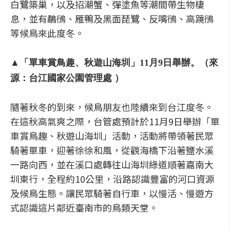
白鷺築巢，以及招潮蟹、彈塗魚等潮間帶生物棲
息，並有鷸鴴、雁鴨及黑面琵鷺、反嘴鴴、高蹺鴴
等候鳥來此度冬。
▲「單車賞鳥趣、秋遊山海圳」11月9日舉辦。（來
源：台江國家公園管理處 ）
隨著秋冬的到來，候鳥朋友也陸續來到台江度冬。
在這秋高氣爽之際，台管處預計於11月9日舉辦「單
車賞鳥趣、秋遊山海圳」活動，活動將帶領著民眾
騎著單車，迎著徐徐和風，從觀海橋下沿著鹽水溪
一路向西，並在溪口處轉往山海圳綠道順著嘉南大
圳東行，全程約10公里，沿路認識豐富的河口資源
及候鳥生態。讓民眾騎著自行車，以慢活、慢遊方
式認識這片鄰近臺南市的鳥類天堂。