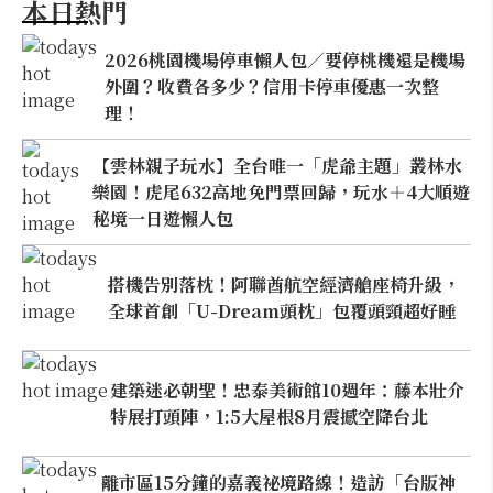
本日熱門
2026桃園機場停車懶人包／要停桃機還是機場
外圍？收費各多少？信用卡停車優惠一次整
理！
【雲林親子玩水】全台唯一「虎爺主題」叢林水
樂園！虎尾632高地免門票回歸，玩水＋4大順遊
秘境一日遊懶人包
搭機告別落枕！阿聯酋航空經濟艙座椅升級，
全球首創「U-Dream頭枕」包覆頭頸超好睡
建築迷必朝聖！忠泰美術館10週年：藤本壯介
特展打頭陣，1:5大屋根8月震撼空降台北
離市區15分鐘的嘉義祕境路線！造訪「台版神