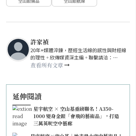
空山銀備品
空山銀航線
許家禎
20年+媒體淬鍊，歷經生活線的感性與財經線
的理性。欣傳媒資深主編。聯繫請洽：
nellyhsu@xinmedia.com
查看所有文章
延伸閱讀
星宇航空 × 空山基重磅聯名！A350-
1000 變身金銀「會飛的藝術品」，打造
三萬英呎空中藝廊