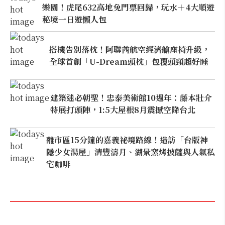
樂園！虎尾632高地免門票回歸，玩水＋4大順遊
秘境一日遊懶人包
搭機告別落枕！阿聯酋航空經濟艙座椅升級，
全球首創「U-Dream頭枕」包覆頭頸超好睡
建築迷必朝聖！忠泰美術館10週年：藤本壯介
特展打頭陣，1:5大屋根8月震撼空降台北
離市區15分鐘的嘉義祕境路線！造訪「台版神
隱少女湯屋」清豐濤月、湖景窯烤披薩與人氣私
宅咖啡