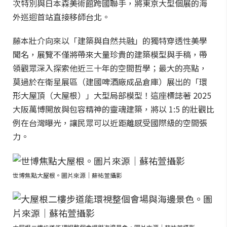
次特別與日本森美術館跨國聯手，將東京大型個展的海
外巡迴首站直接移師台北。
藤本壯介向來以「建築與自然共融」的獨特穿透性美學
聞名，展覽不僅將帶來大量珍貴的建築模型與手稿，帶
領觀眾深入探索他近三十年的空間哲學；最大的亮點，
莫過於在衛星展區（建國啤酒廠成品倉庫）展出的「環
形大屋頂（大屋根）」大型局部模型！這座標誌著 2025
大阪萬博開放與包容精神的靈魂建築，將以 1:5 的壯觀比
例在台灣曝光，讓民眾可以近距離感受國際級的空間張
力。
世博焦點大屋根。圖片來源｜蘇祐萱攝影