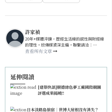
許家禎
20年+媒體淬鍊，歷經生活線的感性與財經線
的理性。欣傳媒資深主編。聯繫請洽：
nellyhsu@xinmedia.com
查看所有文章
延伸閱讀
[建築快訊]樹德綠色夢工廠國際競圖
評選成果揭曉!!
日本淡路島旅宿｜世博大屋根沒有消失？