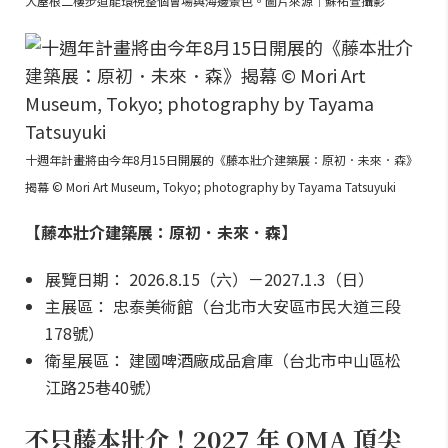
大屋根二樓步道能環視整個會場與海邊景色。圖片來源｜蘇祐萱攝影
十週年計畫將由今年8月15日開展的《藤本壯介建築展：原初．未來．森》
揭幕 © Mori Art Museum, Tokyo; photography by Tayama Tatsuyuki
【藤本壯介建築展：原初．未來．森】
展覽日期： 2026.8.15（六）－2027.1.3（日）
主展區： 忠泰美術館（台北市大安區市民大道三段
178號）
衛星展區： 建國啤酒廠成品倉庫（台北市中山區松
江路25巷40號）
不只藤本壯介！2027 年 OMA 頂尖