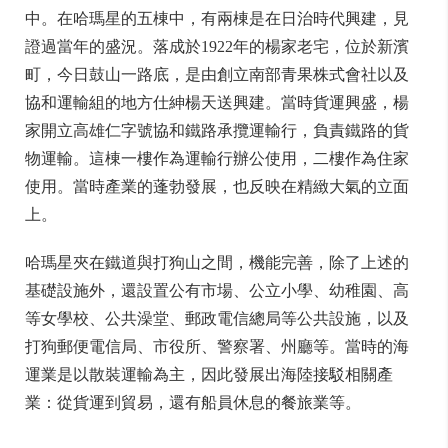
中。在哈瑪星的五棟中，有兩棟是在日治時代興建，見
證過當年的盛況。落成於1922年的楊家老宅，位於新濱
町，今日鼓山一路底，是由創立南部青果株式會社以及
協和運輸組的地方仕紳楊天送興建。當時貨運興盛，楊
家開立高雄仁字號協和鐵路承攬運輸行，負責鐵路的貨
物運輸。這棟一樓作為運輸行辦公使用，二樓作為住家
使用。當時產業的蓬勃發展，也反映在精緻大氣的立面
上。
哈瑪星夾在鐵道與打狗山之間，機能完善，除了上述的
基礎設施外，還設置公有市場、公立小學、幼稚園、高
等女學校、公共澡堂、郵政電信總局等公共設施，以及
打狗郵便電信局、市役所、警察署、州廳等。當時的海
運業是以散裝運輸為主，因此發展出海陸接駁相關產
業：從貨運到貿易，還有船員休息的餐旅業等。