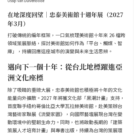
Ossip van Duivenbode
在地深度回望｜忠泰美術館十週年展（2027
年3月）
打破傳統的編年框架，一口氣梳理美術館十年來 26 檔跨
領域策展脈絡，探討美術館如何作為「平台、觸媒、智
庫」，持續回應這座城市的演變與未來生活思辨。
邁向下一個十年：從台北地標躍進亞
洲文化座標
除了吸睛的重磅大展，忠泰美術館也積極將十年的文化
能量向外擴散。2027 年將獲文化部「黑潮計畫」支持，
首度聯手紐約哥倫比亞大學瓦拉赫美術館，赴美策辦台
灣藝術家聯展《流變家園》，向國際藝壇展現台灣在變
動環境中的堅韌生命力。同時，也將啟動長期的「建築
策展人才培育計畫」與專書出版，持續為台灣的策展環