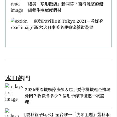
絕美「環形飯店」新開幕，面海眺望的健
康養生療癒度假村
東奧Pavilion Tokyo 2021－看好看
滿 六大日本著名建築家藝術裝置
本日熱門
2026桃園機場停車懶人包／要停桃機還是機場
外圍？收費各多少？信用卡停車優惠一次整
理！
【雲林親子玩水】全台唯一「虎爺主題」叢林水