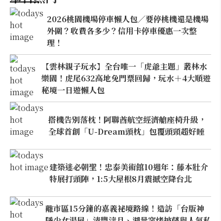
2026桃園機場停車懶人包／要停桃機還是機場
外圍？收費各多少？信用卡停車優惠一次整
理！
【雲林親子玩水】全台唯一「虎爺主題」叢林水
樂園！虎尾632高地免門票回歸，玩水＋4大順遊
秘境一日遊懶人包
搭機告別落枕！阿聯酋航空經濟艙座椅升級，
全球首創「U-Dream頭枕」包覆頭頸超好睡
建築迷必朝聖！忠泰美術館10週年：藤本壯介
特展打頭陣，1:5大屋根8月震撼空降台北
離市區15分鐘的嘉義祕境路線！造訪「台版神
隱少女湯屋」清豐濤月、湖景窯烤披薩與人氣私