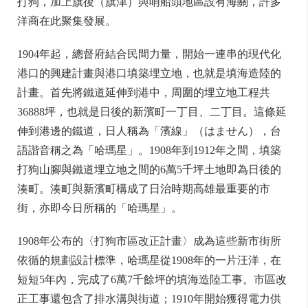
打狗，加上旗後（旗津）與哨船頭地區設有海關，許多
洋商在此聚集發展。
1904年起，總督府結合民間力量，開始一連串的現代化
港口的興建計畫與港口填築埋立地，也就是填海造陸的
計畫。首先將鐵道延伸到港中，周圍的埋立地工程共
36888坪，也就是日後的新濱町一丁目、二丁目。這條延
伸到港邊的鐵道，日人稱為「濱線」（はません），台
語諧音稱之為「哈瑪星」。1908年到1912年之間，填築
打狗山腳與鐵道埋立地之間的6萬5千坪土地即為日後的
湊町。湊町與新濱町構成了日治時期高雄最重要的市
街，亦即今日所稱的「哈瑪星」。
1908年公布的〈打狗市區改正計畫〉成為這些新市街所
依循的規劃設計標準，哈瑪星從1908年的一片汪洋，在
短短5年內，完成了6萬7千餘坪的填海造陸工事。市區改
正工事還包含了排水溝與街道；1910年開始獲得電力供