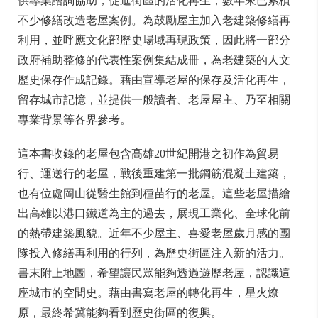
供專業諮詢協助，促進街區的活化再生，數年來已累積
不少修繕改造老屋案例。為鼓勵屋主加入老建築修繕再
利用，並呼應文化部歷史場域再現政策，因此將一部分
政府補助整修的代表性案例集結成冊，為老建築的人文
歷史保存作成記錄。藉由宣導老屋的保存及活化再生，
留存城市記憶，並提供一般讀者、老屋屋主、乃至相關
專業背景等各界參考。
這本書收錄的老屋包含高雄20世紀開港之初作為貿易
行、運送行的老屋，戰後重建第一批鋼筋混凝土建築，
也有位處岡山從醫生館到種苗行的老屋。這些老屋描繪
出高雄以港口鐵道為主的過去，展現工業化、全球化前
的熱帶建築風貌。近年不少屋主、喜愛老屋歲月感的團
隊投入修繕再利用的行列，為歷史街區注入新的活力。
書末附上地圖，希望讓民眾能夠透過遊歷老屋，認識這
座城市的空間史。藉由書寫老屋的轉化再生，星火燎
原，最終希冀能夠看到歷史街區的復興。