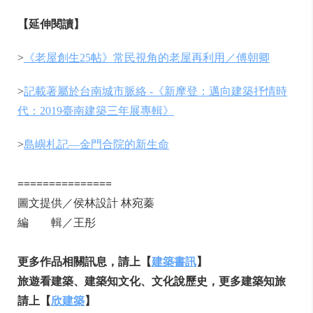
【延伸閱讀】
>
《老屋創生25帖》常民視角的老屋再利用／傅朝卿
>
記載著屬於台南城市脈絡 -《新摩登：邁向建築抒情時
代：2019臺南建築三年展專輯》
>
島嶼札記—金門合院的新生命
===============
圖文提供／侯林設計 林宛蓁
編 輯／王彤
更多作品相關訊息，請上【
建築書訊
】
旅遊看建築、建築知文化、文化說歷史，更多建築知旅
請上【
欣建築
】