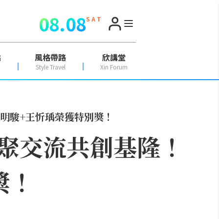
08.08
S A T
點
風格帶路
欣講堂
Style Travel
Xin Forum
明駿+王忻瑀榮獲特別獎！
聚交流共創基隆！
獎！