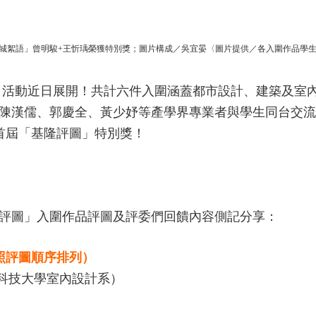
城絮語」曾明駿+王忻瑀榮獲特別獎；圖片構成／吳宜晏〈圖片提供／各入圍作品學
」活動近日展開！共計六件入圍涵蓋都市設計、建築及室
陳漢儒、郭慶全、黃少妤等產學界專業者與學生同台交流
首屆「基隆評圖」特別獎！
評圖」入圍作品評圖及評委們回饋內容側記分享：
照評圖順序排列）
中科技大學室內設計系）