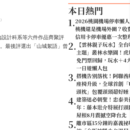
本日熱門
1
.
2026桃園機場停車懶
生〉
桃機還是機場外圍？收
信用卡停車優惠一次整
內設計科系等六件作品齊聚評
2
.
【雲林親子玩水】全台
。最後評選出「山城絮語」曾
主題」叢林水樂園！虎尾
免門票回歸，玩水＋4
一日遊懶人包
3
.
搭機告別落枕！阿聯酋
座椅升級，全球首創「U
頭枕」包覆頭頸超好睡
4
.
建築迷必朝聖！忠泰美
年：藤本壯介特展打頭陣
屋根8月震撼空降台北
5
.
離市區15分鐘的嘉義