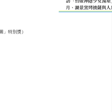
訪「台版神隱少女湯屋
月、湖景窯烤披薩與人
圖」特別獎）