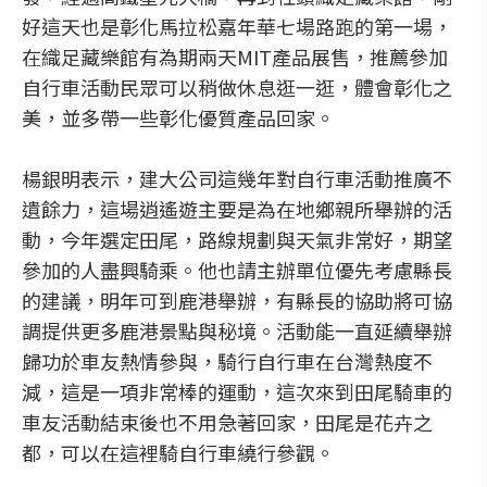
好這天也是彰化馬拉松嘉年華七場路跑的第一場，
在織足藏樂館有為期兩天MIT產品展售，推薦參加
自行車活動民眾可以稍做休息逛一逛，體會彰化之
美，並多帶一些彰化優質產品回家。
楊銀明表示，建大公司這幾年對自行車活動推廣不
遺餘力，這場逍遙遊主要是為在地鄉親所舉辦的活
動，今年選定田尾，路線規劃與天氣非常好，期望
參加的人盡興騎乘。他也請主辦單位優先考慮縣長
的建議，明年可到鹿港舉辦，有縣長的協助將可協
調提供更多鹿港景點與秘境。活動能一直延續舉辦
歸功於車友熱情參與，騎行自行車在台灣熱度不
減，這是一項非常棒的運動，這次來到田尾騎車的
車友活動結束後也不用急著回家，田尾是花卉之
都，可以在這裡騎自行車繞行參觀。