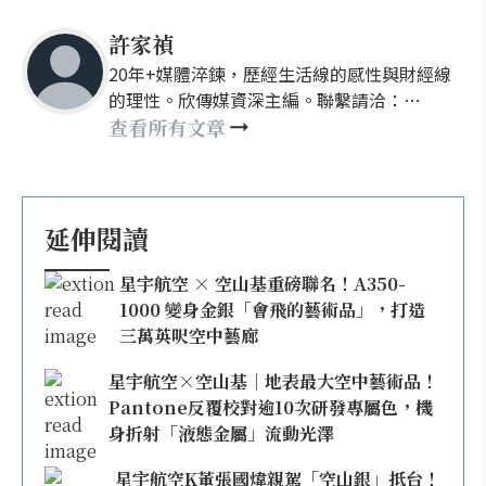
許家禎
20年+媒體淬鍊，歷經生活線的感性與財經線
的理性。欣傳媒資深主編。聯繫請洽：
nellyhsu@xinmedia.com
查看所有文章
延伸閱讀
星宇航空 × 空山基重磅聯名！A350-
1000 變身金銀「會飛的藝術品」，打造
三萬英呎空中藝廊
星宇航空×空山基｜地表最大空中藝術品！
Pantone反覆校對逾10次研發專屬色，機
身折射「液態金屬」流動光澤
星宇航空K董張國煒親駕「空山銀」抵台！