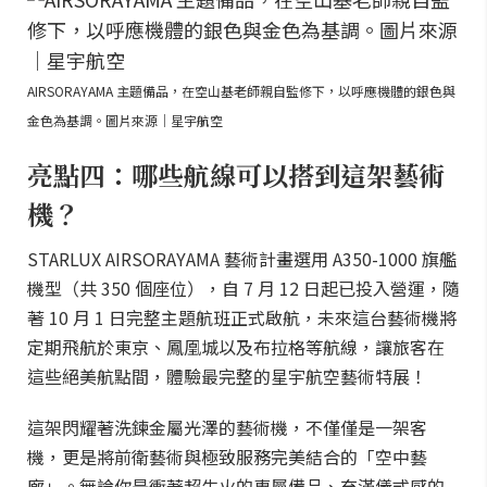
AIRSORAYAMA 主題備品，在空山基老師親自監修下，以呼應機體的銀色與
金色為基調。圖片來源｜星宇航空
亮點四：哪些航線可以搭到這架藝術
機？
STARLUX AIRSORAYAMA 藝術計畫選用 A350-1000 旗艦
機型（共 350 個座位），自 7 月 12 日起已投入營運，隨
著 10 月 1 日完整主題航班正式啟航，未來這台藝術機將
定期飛航於東京、鳳凰城以及布拉格等航線，讓旅客在
這些絕美航點間，體驗最完整的星宇航空藝術特展！
這架閃耀著洗鍊金屬光澤的藝術機，不僅僅是一架客
機，更是將前衛藝術與極致服務完美結合的「空中藝
廊」。無論你是衝著超生火的專屬備品、充滿儀式感的