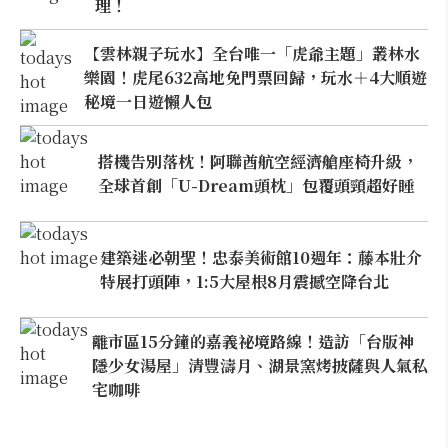
理！
【雲林親子玩水】全台唯一「虎爺主題」叢林水
樂園！虎尾632高地免門票回歸，玩水＋4大順遊
秘境一日遊懶人包
搭機告別落枕！阿聯酋航空經濟艙座椅升級，
全球首創「U-Dream頭枕」包覆頭頸超好睡
建築迷必朝聖！忠泰美術館10週年：藤本壯介
特展打頭陣，1:5大屋根8月震撼空降台北
離市區15分鐘的嘉義祕境路線！造訪「台版神
隱少女湯屋」清豐濤月、湖景窯烤披薩與人氣私
宅咖啡