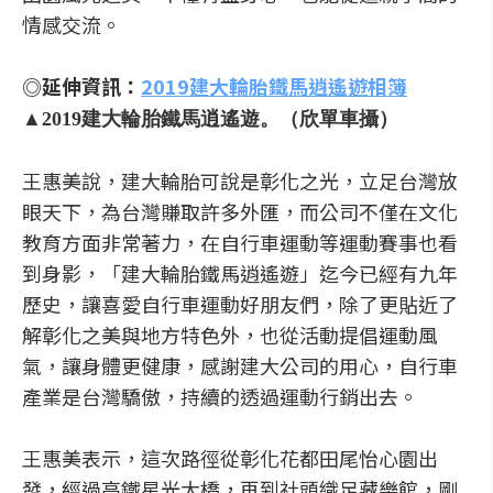
情感交流。
◎延伸資訊：
2019建大輪胎鐵馬逍遙遊相簿
▲2019建大輪胎鐵馬逍遙遊。（欣單車攝）
王惠美說，建大輪胎可說是彰化之光，立足台灣放
眼天下，為台灣賺取許多外匯，而公司不僅在文化
教育方面非常著力，在自行車運動等運動賽事也看
到身影，「建大輪胎鐵馬逍遙遊」迄今已經有九年
歷史，讓喜愛自行車運動好朋友們，除了更貼近了
解彰化之美與地方特色外，也從活動提倡運動風
氣，讓身體更健康，感謝建大公司的用心，自行車
產業是台灣驕傲，持續的透過運動行銷出去。
王惠美表示，這次路徑從彰化花都田尾怡心園出
發，經過高鐵星光大橋，再到社頭織足藏樂館，剛