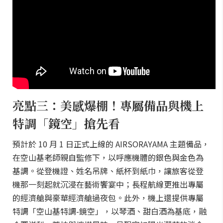
亮點三：美感爆棚！專屬備品與機上
特調「鏡空」搶先看
預計於 10 月 1 日正式上線的 AIRSORAYAMA 主題備品，
在空山基老師親自監修下，以呼應機體的銀色與金色為
基調。從登機證、姓名吊牌、紙杯到紙巾，讓旅客從登
機那一刻起就沉浸在藝術饗宴中；長程航線更推出專屬
的經濟艙與豪華經濟艙過夜包。此外，機上還提供專屬
特調「空山基特調-鏡空」，以琴酒、甜白酒為基底，融