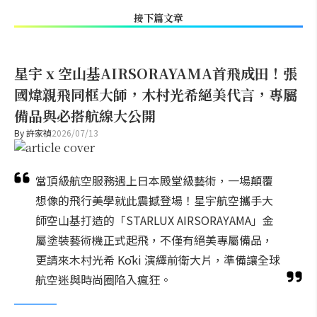
接下篇文章
星宇 x 空山基AIRSORAYAMA首飛成田！張
國煒親飛同框大師，木村光希絕美代言，專屬
備品與必搭航線大公開
By
許家禎
2026/07/13
當頂級航空服務遇上日本殿堂級藝術，一場顛覆
想像的飛行美學就此震撼登場！星宇航空攜手大
師空山基打造的「STARLUX AIRSORAYAMA」金
屬塗裝藝術機正式起飛，不僅有絕美專屬備品，
更請來木村光希 Kōki 演繹前衛大片，準備讓全球
航空迷與時尚圈陷入瘋狂。