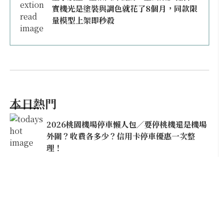
實機光是塗裝與調色就花了8個月，同款限
量模型上架即秒殺
本日熱門
2026桃園機場停車懶人包／要停桃機還是機場
外圍？收費各多少？信用卡停車優惠一次整
理！
【雲林親子玩水】全台唯一「虎爺主題」叢林水
樂園！虎尾632高地免門票回歸，玩水＋4大順遊
秘境一日遊懶人包