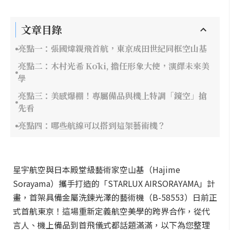
文章目錄
亮點一：張國煒親飛首航，東京成田世紀同框空山基
亮點二：木村光希 Kōki, 擔任形象大使，演繹未來美
學
亮點三：美感爆棚！專屬備品與機上特調「鏡空」搶
先看
亮點四：哪些航線可以搭到這架藝術機？
星宇航空與日本殿堂級藝術家空山基（Hajime
Sorayama）攜手打造的「STARLUX AIRSORAYAMA」計
畫，首架具備金屬洗鍊光澤的藝術機（B-58553）日前正
式首航東京！這場重新定義航空美學的跨界合作，從代
言人、機上備品到首飛儀式都話題滿滿，以下為您整理