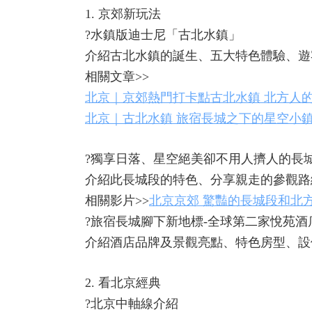
1. 京郊新玩法
?水鎮版迪士尼「古北水鎮」
介紹古北水鎮的誕生、五大特色體驗、遊
相關文章>>
北京｜京郊熱門打卡點古北水鎮 北方人
北京｜古北水鎮 旅宿長城之下的星空小
?獨享日落、星空絕美卻不用人擠人的長
介紹此長城段的特色、分享親走的參觀路
相關影片>>
北京京郊 驚豔的長城段和北方
?旅宿長城腳下新地標-全球第二家悅苑酒
介紹酒店品牌及景觀亮點、特色房型、設
2. 看北京經典
?北京中軸線介紹