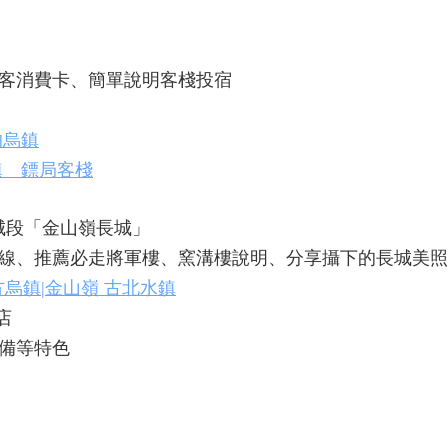
客消費卡、簡單說明客棧投宿
的烏鎮
鎮 鏢局客棧
城段「金山嶺長城」
線、推薦必走將軍樓、窯溝樓說明、分享攝下的長城美照
烏鎮|金山嶺 古北水鎮
店
備等特色