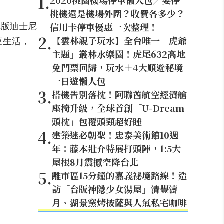
1
.
2026桃園機場停車懶人包／要停
桃機還是機場外圍？收費各多少？
信用卡停車優惠一次整理！
鎮版迪士尼
2
.
【雲林親子玩水】全台唯一「虎爺
夜生活，
主題」叢林水樂園！虎尾632高地
免門票回歸，玩水＋4大順遊秘境
一日遊懶人包
3
.
搭機告別落枕！阿聯酋航空經濟艙
座椅升級，全球首創「U-Dream
頭枕」包覆頭頸超好睡
4
.
建築迷必朝聖！忠泰美術館10週
年：藤本壯介特展打頭陣，1:5大
屋根8月震撼空降台北
5
.
離市區15分鐘的嘉義祕境路線！造
訪「台版神隱少女湯屋」清豐濤
月、湖景窯烤披薩與人氣私宅咖啡