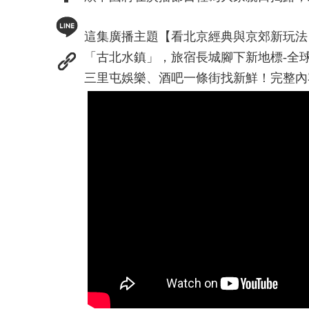
這集廣播主題【看北京經典與京郊新玩法
「古北水鎮」，旅宿長城腳下新地標-全
三里屯娛樂、酒吧一條街找新鮮！完整內容請