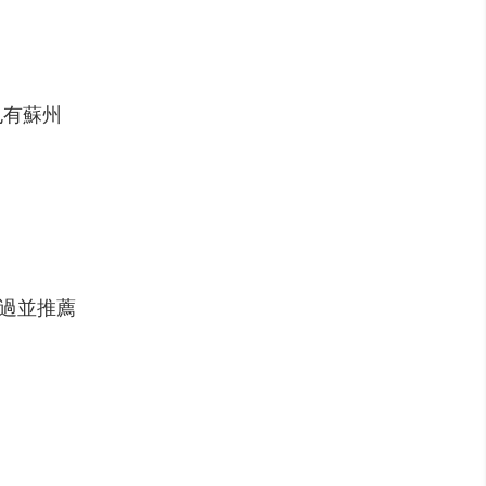
也有蘇州
錯過並推薦