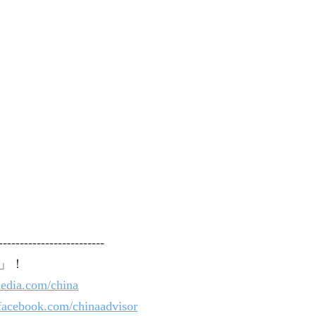
-------------------------
」！
media.com/china
facebook.com/chinaadvisor