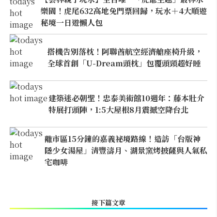
樂園！虎尾632高地免門票回歸，玩水＋4大順遊
秘境一日遊懶人包
搭機告別落枕！阿聯酋航空經濟艙座椅升級，
全球首創「U-Dream頭枕」包覆頭頸超好睡
建築迷必朝聖！忠泰美術館10週年：藤本壯介
特展打頭陣，1:5大屋根8月震撼空降台北
離市區15分鐘的嘉義祕境路線！造訪「台版神
隱少女湯屋」清豐濤月、湖景窯烤披薩與人氣私
宅咖啡
接下篇文章