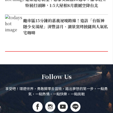
特展打頭陣，1:5大屋根8月震撼空降台北
離市區15分鐘的嘉義祕境路線！造訪「台版神
隱少女湯屋」清豐濤月、湖景窯烤披薩與人氣私
宅咖啡
Follow Us
享受吧！環遊世界，勇敢歸零去冒險，踏出夢想的第一步。一點勇
氣，一點熱情，一點快樂，一點挑戰