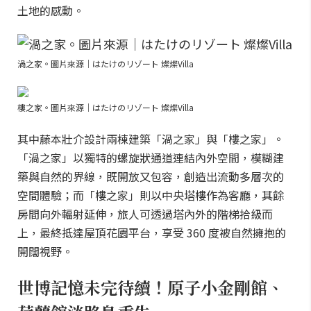
土地的感動。
渦之家。圖片來源｜はたけのリゾート 燦燦Villa
樓之家。圖片來源｜はたけのリゾート 燦燦Villa
其中藤本壯介設計兩棟建築「渦之家」與「樓之家」。
「渦之家」以獨特的螺旋狀通道連結內外空間，模糊建
築與自然的界線，既開放又包容，創造出流動多層次的
空間體驗；而「樓之家」則以中央塔樓作為客廳，其餘
房間向外輻射延伸，旅人可透過塔內外的階梯拾級而
上，最終抵達屋頂花園平台，享受 360 度被自然擁抱的
開闊視野。
世博記憶未完待續！原子小金剛館、