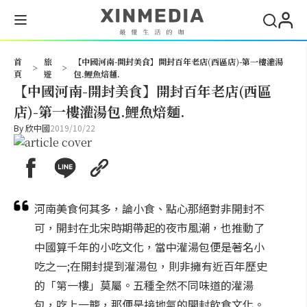
搜尋
首
旅
【中國河南-開封美食】開封百年老店(西區店)-第一樓灌湯
>
>
頁
遊
包.鯉魚焙麵.
【中國河南-開封美食】開封百年老店(西區
店)-第一樓灌湯包.鯉魚焙麵.
By
欣中國
2019/10/22
河南美食何其多，論小食、點心那絕對非開封不
可，開封在北宋時期帶起的夜市風潮，也推動了
中國算千年的小吃文化，當中灌湯包便是著名小
吃之一;在開封提到灌湯包，則非擁有近百年歷史
的「第一樓」莫屬。五種全然不同味道的灌湯
包，吃上一籠，那便是接地氣的開封飲食文化。