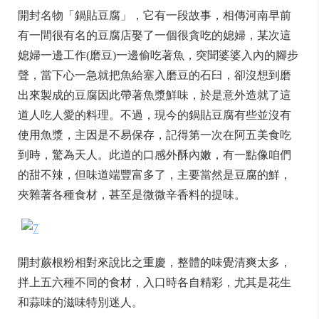
開封名物「鍋貼豆腐」，它有一段故事，相傳河南早前
有一間很有名的豆腐店娶了一個很貪吃的媳婦，某次這
媳婦一邊工作(磨豆)一邊偷吃著魚，突聞婆婆入內的腳步
聲，當下心一急就把魚給塞入磨豆的石臼，卻沒想到磨
出來製成的豆腐因此帶著魚漿鮮味，於是意外造就了這
道人吃人愛的料理。不過，現今的鍋貼豆腐有些並沒有
使用魚漿，主因是不易保存，記得第一次在阿五美食吃
到時，驚為天人。此道的口感外酥內嫩，有一點像咱們
的甜不辣，但味道端豐富多了，主要當然是豆腐的鮮，
夾雜著各種食材，甚至是微微辛香料的提味。
開封蕨根粉相對來說比之重慶，整體的味覺清爽太多，
拌上五六種不同的食材，入口時各自精彩，尤其是花生
和蒜味的滋味特別迷人。