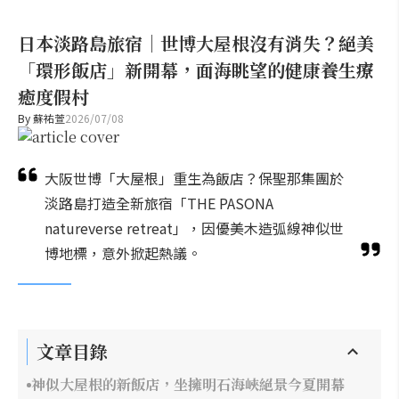
日本淡路島旅宿｜世博大屋根沒有消失？絕美
「環形飯店」新開幕，面海眺望的健康養生療
癒度假村
By
蘇祐萱
2026/07/08
大阪世博「大屋根」重生為飯店？保聖那集團於
淡路島打造全新旅宿「THE PASONA
natureverse retreat」，因優美木造弧線神似世
博地標，意外掀起熱議。
文章目錄
神似大屋根的新飯店，坐擁明石海峽絕景今夏開幕