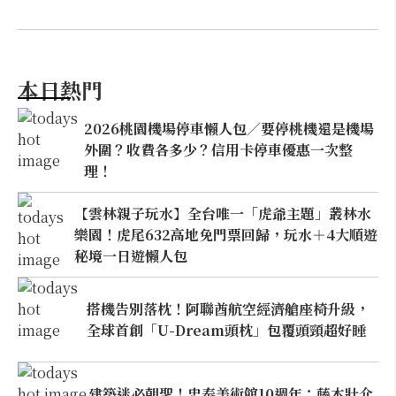
本日熱門
2026桃園機場停車懶人包／要停桃機還是機場
外圍？收費各多少？信用卡停車優惠一次整
理！
【雲林親子玩水】全台唯一「虎爺主題」叢林水
樂園！虎尾632高地免門票回歸，玩水＋4大順遊
秘境一日遊懶人包
搭機告別落枕！阿聯酋航空經濟艙座椅升級，
全球首創「U-Dream頭枕」包覆頭頸超好睡
建築迷必朝聖！忠泰美術館10週年：藤本壯介