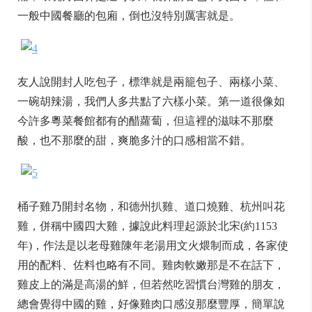
一般中國餐廳的包廂，倒也沒特別厲害就是。
友人說開封人吃包子，標準就是兩籠包子、兩樣小菜、
一碗胡辣湯，我們人多共點了六樣小菜。第一道很像如
今許多粵菜餐館都有的醋蘿蔔，但這裡的滋味不那麼
酸，也不那麼的甜，爽脆多汁的口感相當不錯。
桶子雞乃開封名物，和德州扒雞、道口燒雞、杭州叫花
雞，併稱中國四大雞，據說此料理起源於北宋(約1153
年)，作法是以老母雞陳年老湯用文火煨制而成，各家使
用的配料、佐料也略有不同。雞肉軟嫩那是不在話下，
雞皮上的滿是高湯的鮮，但若然吃習慣台灣雞的朋友，
總會覺得中國的雞，好像雞肉口感沒那麼豐厚，簡單說