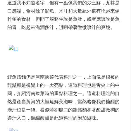
這道我不知道名字，但有一點像我們的炒三鮮，尤其是
口感端，食材除了魷魚、木耳和大量蔬外還有吃起來像
竹笙的食材，但問了服務生說是魚肚，或者應該說是魚
的胃，吃起來滋潤多汁，咀嚼帶著微微噴汁的爽脆。
鯉魚焙麵仍是河南豫菜代表料理之一，上面像是棉被的
龍鬚麵是視覺上的一大亮點，這道料理也是舌尖上的中
國，介紹河南豫菜時的重點料理之一。這道料理吃的自
然是產自黃河的大鯉魚鮮美滋味，當然略像我們糖醋的
湯汁也是一絕。看似薄卻脆口的龍鬚麵和著酸甜微稠的
醬汁入口，纏綿酸甜是此道料理的附加滋味。