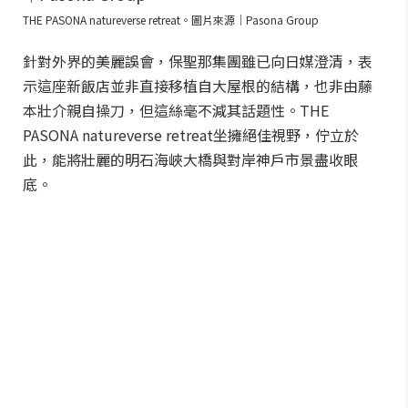
THE PASONA natureverse retreat。圖片來源｜Pasona Group
針對外界的美麗誤會，保聖那集團雖已向日媒澄清，表
示這座新飯店並非直接移植自大屋根的結構，也非由藤
本壯介親自操刀，但這絲毫不減其話題性。THE
PASONA natureverse retreat坐擁絕佳視野，佇立於
此，能將壯麗的明石海峽大橋與對岸神戶市景盡收眼
底。