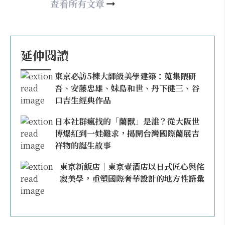
may860527@gmail.com
查看所有文章
延伸閱讀
東京必訪5棟大師級美學建築：蒐集隈研
吾、安藤忠雄、妹島和世、丹下健三、谷
口吉生經典作品
日本社群瘋找的「蘭獸」是誰？從大阪世
博爆紅到一娃難求，揭開台灣國際蘭展吉
祥物的誕生故事
東京新飯店｜東京壹酒店以日式匠心與侘
寂美學，重塑國際奢華設計的地方性語彙