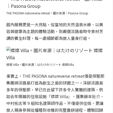
THE PASONA natureverse retreat。圖片來源｜Pasona Group
館內服務更是一大亮點，從當地的天然溫泉水療、以美
容與健康為主題的體驗活動，到嚴選淡路島時令食材烹
調的養生料理，每一處細節都為旅人量身打造。
燦燦 Villa。圖片來源｜はたけのリゾート 燦燦Villa
事實上，THE PASONA natureverse retreat僅是保聖那
集團將淡路島打造為創生之島的拼圖之一。深耕淡路島
多年的保聖那，早已在此留下許多令人驚艷的建築，例
如去年開幕的住宿設施「燦燦 Villa」，匯集藤本壯介、
中村拓志等 9 組知名建築師作品，不僅提供住宿，更讓
旅人親身參與從播種到收穫的完整農耕過程，體驗回歸