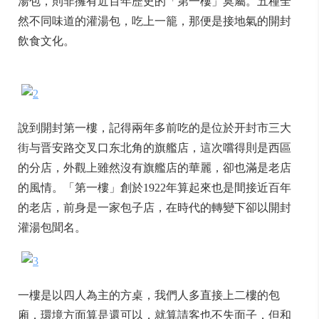
湯包，則非擁有近百年歷史的「第一樓」莫屬。五種全
然不同味道的灌湯包，吃上一籠，那便是接地氣的開封
飲食文化。
說到開封第一樓，記得兩年多前吃的是位於开封市三大
街与晋安路交叉口东北角的旗艦店，這次嚐得則是西區
的分店，外觀上雖然沒有旗艦店的華麗，卻也滿是老店
的風情。「第一樓」創於1922年算起來也是間接近百年
的老店，前身是一家包子店，在時代的轉變下卻以開封
灌湯包聞名。
一樓是以四人為主的方桌，我們人多直接上二樓的包
廂，環境方面算是還可以，就算請客也不失面子，但和