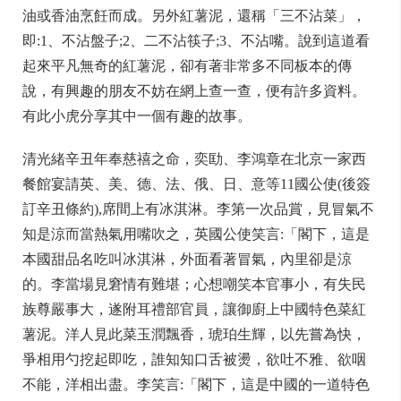
油或香油烹飪而成。另外紅薯泥，還稱「三不沾菜」，
即:1、不沾盤子;2、二不沾筷子;3、不沾嘴。說到這道看
起來平凡無奇的紅薯泥，卻有著非常多不同板本的傳
說，有興趣的朋友不妨在網上查一查，便有許多資料。
有此小虎分享其中一個有趣的故事。
清光緒辛丑年奉慈禧之命，奕劻、李鴻章在北京一家西
餐館宴請英、美、德、法、俄、日、意等11國公使(後簽
訂辛丑條約),席間上有冰淇淋。李第一次品賞，見冒氣不
知是涼而當熱氣用嘴吹之，英國公使笑言:「閣下，這是
本國甜品名吃叫冰淇淋，外面看著冒氣，內里卻是涼
的。李當場見窘情有難堪；心想嘲笑本官事小，有失民
族尊嚴事大，遂附耳禮部官員，讓御廚上中國特色菜紅
薯泥。洋人見此菜玉潤飄香，琥珀生輝，以先嘗為快，
爭相用勺挖起即吃，誰知知口舌被燙，欲吐不雅、欲咽
不能，洋相出盡。李笑言:「閣下，這是中國的一道特色