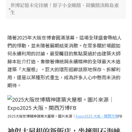
世博記憶未完待續！原子小金剛館、荷蘭館淡路島重
生
隨著2025年大阪世博會圓滿落幕，這場全球盛會帶給人
們的悸動，並未隨著展期結束消散。在眾多關於場館如
何永續利用的討論，最受矚目的焦點莫過於由建築大師
藤本壯介打造、象徵著傳統與永續精神的全球最大木造
建築「大屋根」。巨大的環形迴廊該原地保存、拆解利
用，還是以某種形式重生，成為許多人心中懸而未決的
期待。
2025大阪世博精神建築大屋根。圖片來源｜
Expo2025 大阪・関西万博
FB
神似大屋根的新飯店，坐擁明石海峽