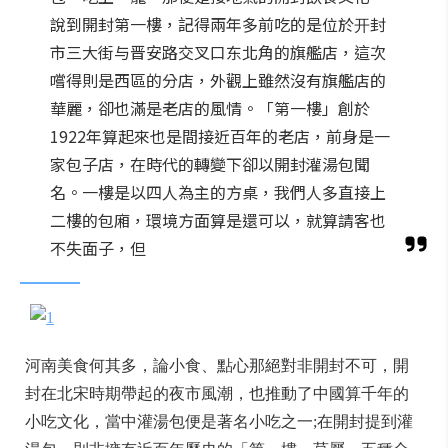
說到開封第一樓，記得兩年多前吃的是位於开封
市三大街与晋安路交叉口东北角的旗艦店，這次
嚐得則是西區的分店，外觀上雖然沒有旗艦店的
華麗，卻也滿是老店的風情。「第一樓」創於
1922年算起來也是間接近百年的老店，前身是一
家包子店，在時代的轉變下卻以開封灌湯包聞
名。一樓是以四人為主的方桌，我們人多直接上
二樓的包廂，環境方面算是還可以，就算請客也
不失面子，但
河南美食何其多，論小食、點心那絕對非開封不可，開
封在北宋時期帶起的夜市風潮，也推動了中國算千年的
小吃文化，當中灌湯包便是著名小吃之一;在開封提到灌